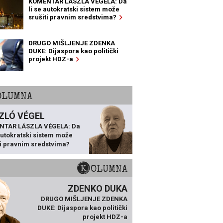
KOMENTAR LÁSZLA VÉGELA: Da
li se autokratski sistem može
srušiti pravnim sredstvima?
DRUGO MIŠLJENJE ZDENKA
DUKE: Dijaspora kao politički
projekt HDZ-a
KOLUMNA
ZLÓ VÉGEL
NTAR LÁSZLA VÉGELA: Da
 autokratski sistem može
ti pravnim sredstvima?
KOLUMNA
ZDENKO DUKA
DRUGO MIŠLJENJE ZDENKA
DUKE: Dijaspora kao politički
projekt HDZ-a