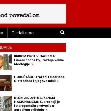
mo
Gledali smo
NOVIJE
KRIKOM PROTIV NACIZMA:
Limeni doboš koji razbija velike
ideologije
HODOČAŠĆE: Tražeći Friedricha
Nietzschea i njegove misli
BEČKI ZIDOVI–BALKANSKI
NACIONALIZMI: Susret koji je
fotoreportažu pretvorio u
agresivnu prijetnju