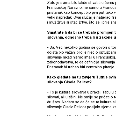
Zato je svima bilo lakše shvatiti u čemu 
Francuskoj. Naravno, ne samo u Francusk
pristanak kao koncept bio prvi put tako va
veliki napredak. Ovaj slučaj je natjerao 
i muž žrtve ili otac žrtve, što se i prije 
Smatrate li da bi se trebalo promijen
silovanja, odnosno treba li u zakone 
- Da. Već nekoliko godina se govori o tom
doista bio važan, bilo je riječ o optužbama
silovanje nikad nismo imali u Francuskoj
zakonodavstva, te da definicija silovanja
Pristanak bi trebao biti centralno pitanje.
Kako gledate na tu zavjeru šutnje svih
silovanja Gisele Pelicot?
- To je kultura silovanja u praksi. Tabu u 
silovati, ali u tišini. Ne smije se pričati 
društvo. Nadam se da će se ta kultura sil
silovanje Gisele Pelicot posijalo sjeme za