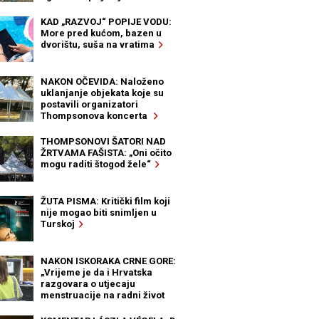
KAD „RAZVOJ“ POPIJE VODU:
More pred kućom, bazen u
dvorištu, suša na vratima
NAKON OČEVIDA: Naloženo
uklanjanje objekata koje su
postavili organizatori
Thompsonova koncerta
THOMPSONOVI ŠATORI NAD
ŽRTVAMA FAŠISTA: „Oni očito
mogu raditi štogod žele“
ŽUTA PISMA: Kritički film koji
nije mogao biti snimljen u
Turskoj
NAKON ISKORAKA CRNE GORE:
„Vrijeme je da i Hrvatska
razgovara o utjecaju
menstruacije na radni život
žena“