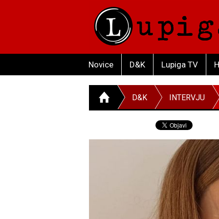
Novice
D&K
Lupiga TV
H
D&K
INTERVJU