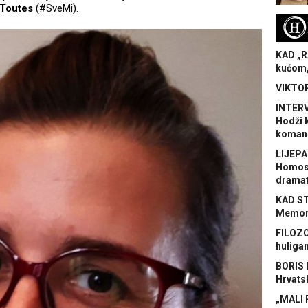
Toutes
(#SveMi).
H
KAD „R
kućom,
VIKTOR
INTERV
Hodži 
koman
LIJEPA
Homose
dramat
KAD S
Memora
FILOZO
huliga
BORIS 
Hrvats
„MALI 