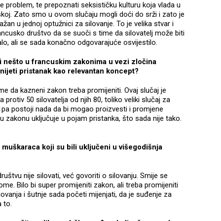
je problem, te prepoznati seksističku kulturu koja vlada u
oj. Zato smo u ovom slučaju mogli doći do srži i zato je
žan u jednoj optužnici za silovanje. To je velika stvar i
francusko društvo da se suoči s time da silovatelj može biti
znalo, ali se sada konačno odgovarajuće osvijestilo.
iti nešto u francuskim zakonima u vezi zločina
unijeti pristanak kao relevantan koncept?
e da kazneni zakon treba promijeniti. Ovaj slučaj je
 protiv 50 silovatelja od njih 80, toliko veliki slučaj za
, pa postoji nada da bi mogao proizvesti i promjene
 u zakonu uključuje u pojam pristanka, što sada nije tako.
 muškaraca koji su bili uključeni u višegodišnja
društvu nije silovati, već govoriti o silovanju. Smije se
o tome. Bilo bi super promijeniti zakon, ali treba promijeniti
ovanja i šutnje sada početi mijenjati, da je suđenje za
 to.