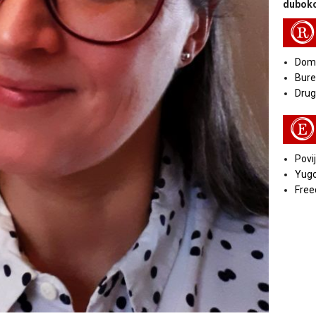
duboko
R
Doma
Bure
Druga
E
Povij
Yugo
Free