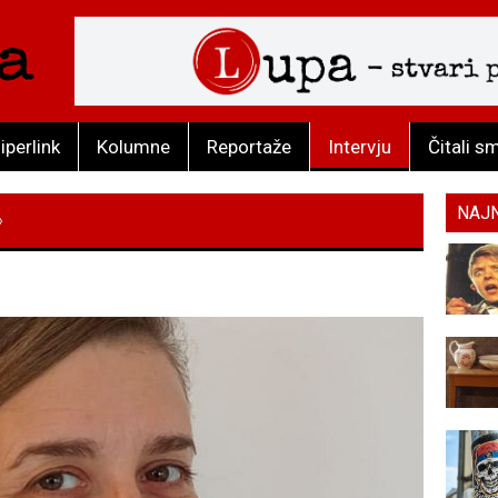
iperlink
Kolumne
Reportaže
Intervju
Čitali s
NAJ