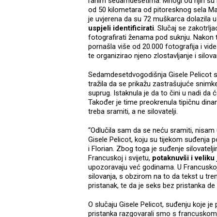
ranim sedamdesetima. Mnogi od njih su im
od 50 kilometara od pitoresknog sela Maza
je uvjerena da su 72 muškarca dolazila u k
uspjeli identificirati
. Slučaj se zakotrl
fotografirati ženama pod suknju. Nakon 
pornašla više od 20.000 fotografija i vide
te organizirao njeno zlostavljanje i silova
Sedamdesetdvogodišnja Gisele Pelicot 
tražila da se prikažu zastrašujuće snimke
suprug. Istaknula je da to čini u nadi 
Također je time preokrenula tipičnu dina
treba sramiti, a ne silovatelji.
“Odlučila sam da se neću sramiti, nisam uči
Gisele Pelicot, koju su tijekom suđenja p
i Florian. Zbog toga je suđenje silovatelji
Francuskoj i svijetu,
potaknuvši i veliku
upozoravaju već godinama. U Francuskoj
silovanja, s obzirom na to da tekst u tren
pristanak, te da je seks bez pristanka de 
O slučaju Gisele Pelicot, suđenju koje je 
pristanka razgovarali smo s francuskom 