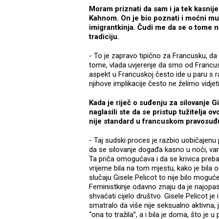
Moram priznati da sam i ja tek kasnije
Kahnom. On je bio poznati i moćni muš
imigrantkinja. Čudi me da se o tome ni
tradiciju.
- To je zapravo tipično za Francusku, da s
tome, vlada uvjerenje da smo od Francuske 
aspekt u Francuskoj često ide u paru s ra
njihove implikacije često ne želimo vidjet
Kada je riječ o suđenju za silovanje G
naglasili ste da se pristup tužitelja o
nije standard u francuskom pravosuđu
- Taj sudski proces je razbio uobičajenu
da se silovanje događa kasno u noći, vani
Ta priča omogućava i da se krivica prebac
vrijeme bila na tom mjestu, kako je bila odj
slučaju Gisele Pelicot to nije bilo mogu
Feministkinje odavno znaju da je najopas
shvaćati cijelo društvo. Gisele Pelicot je i
smatralo da više nije seksualno aktivna, j
“ona to tražila”, a i bila je doma, što je