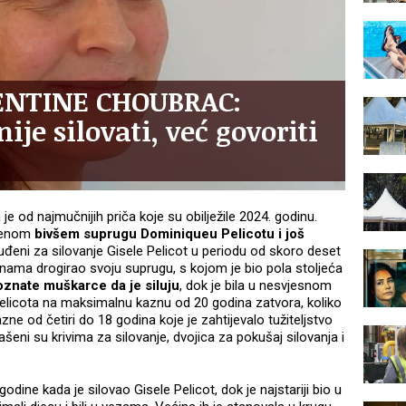
ENTINE CHOUBRAC:
ije silovati, već govoriti
 je od najmučnijih priča koje su obilježile 2024. godinu.
njenom
bivšem suprugu Dominiqueu Pelicotu i još
osuđeni za silovanje Gisele Pelicot u periodu od skoro deset
nama drogirao svoju suprugu, s kojom je bio pola stoljeća
znate muškarce da je siluju
, dok je bila u nesvjesnom
Pelicota na maksimalnu kaznu od 20 godina zatvora, koliko
 kazne od četiri do 18 godina koje je zahtijevalo tužiteljstvo
šeni su krivima za silovanje, dvojica za pokušaj silovanja i
ine kada je silovao Gisele Pelicot, dok je najstariji bio u