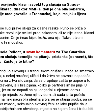
 osvijestio klasni aspekt tog slučaja sa Straus-
karac, direktor MMF-a, dok je ona bila sobarica,
je tada govorilo u Francuskoj, koja ima jaku lijevu
e ljudi prave slijepi za klasne razlike. Puno se priča o
revolucije svi isti pred zakonom, ali to nije istina. Klasni
snim. On je imao bijelu kožu, ona nije. Takve stvari i
i u Francuskoj.
isele Pelicot, u
svom komentaru
za The Guardian
vom slučaju temeljio na pitanju pristanka (consent), što
. Zašto je to bitno?
 priču o silovanju u francuskom društvu. Inače se smatralo
, u nekoj mračnoj uličici i da žrtva ne poznaje napadača.
i na žrtvu silovanja, da se propituje zašto je uopće u to
evena, je li bila pijana, koliko je partnera imala prije. U
će, jer su se napadi na nju događali u njenom domu.
nije mjesto za žene njihov dom, ali sada je to počelo
 na neki način bila idealna žrtva, jer je starija osoba, pa se
er mlađoj, seksualno aktivnoj ženi se lako pripiše da je
 u patrijarhalnom shvaćanju mjesto na kojem žena i treba biti.