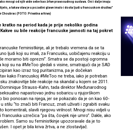
m kako mnogi od njih vide sebe kao žrtve pravosudnog sustava. Oni i dalje imaju
elo, a takav stav je u pozadini glave imalo i dosta ljudi u francuskom društvu"
e Choubrac (FOTO: Privatna arhiva)
kratko na period kada je prije nekoliko godina
kve su bile reakcije francuske javnosti na taj pokret
francuske feministkinje, ali je trebalo vremena da se ta
uno ljudi koji su imali, za Francusku, uobičajenu reakciju u
dakle moramo biti oprezni”. Smatra se da postoji ogromna
za koji su na #MeToo gledali s visine, smatrajući da je SAD
ipiran kao izraz tog puritanizma, pa je dočekan
 stav kako Francuskoj #MeToo ne treba, iako je potreban
sku znakovitije bile reakcije na skandal u kojem se 2011.
ar Dominique Strauss-Kahn, tada direktor Međunarodnog
e seksualno napastovao jednu sobaricu u njujorškom
o bio ponosan na njega, jer se pokazalo da je on kao 60-
stilu “to znači biti Francuz, znati uživati i zgrabiti svaku
to komentirali, slavili njegovu virilnost. Mnogi nisu vidjeli u
 francuska uzrečica “pa šta, čovjek nije umro”. Dakle, ako
problem. Samo su feministkinje upozoravale da je to
ušen. I opet je bila kriva žrtva, a ne zlostavljač.