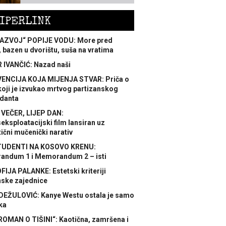
IPERLINK
AZVOJ“ POPIJE VODU: More pred
 bazen u dvorištu, suša na vratima
 IVANČIĆ: Nazad naši
ENCIJA KOJA MIJENJA STVAR: Priča o
koji je izvukao mrtvog partizanskog
danta
 VEČER, LIJEP DAN:
ksploatacijski film lansiran uz
ični mučenički narativ
TUDENTI NA KOSOVO KRENU:
ndum 1 i Memorandum 2 – isti
FIJA PALANKE: Estetski kriteriji
nske zajednice
DEŽULOVIĆ: Kanye Westu ostala je samo
ka
ROMAN O TIŠINI“: Kaotična, zamršena i