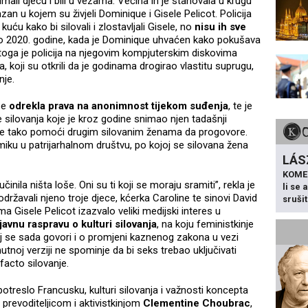
ali djecu i bili u vezama. Većina ih je stanovala u krugu
n u kojem su živjeli Dominique i Gisele Pelicot. Policija
uću kako bi silovali i zlostavljali Gisele, no
nisu ih sve
jao 2020. godine, kada je Dominique uhvaćen kako pokušava
toga je policija na njegovim kompjuterskim diskovima
a, koji su otkrili da je godinama drogirao vlastitu suprugu,
nje.
se
odrekla prava na anonimnost tijekom suđenja
, te je
 silovanja koje je kroz godine snimao njen tadašnji
da će tako pomoći drugim silovanim ženama da progovore.
miku u patrijarhalnom društvu, po kojoj se silovana žena
LÁS
KOME
nila ništa loše. Oni su ti koji se moraju sramiti”, rekla je
li se
održavali njeno troje djece, kćerka Caroline te sinovi David
sruši
ma Gisele Pelicot izazvalo veliki medijski interes u
 javnu raspravu o kulturi silovanja
, na koju feministkinje
 se sada govori i o promjeni kaznenog zakona u vezi
utnoj verziji ne spominje da bi seks trebao uključivati
facto silovanje.
potreslo Francusku, kulturi silovanja i važnosti koncepta
prevoditeljicom i aktivistkinjom
Clementine Choubrac
,