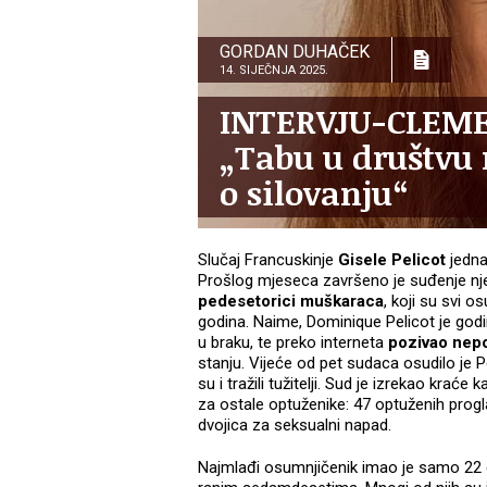
GORDAN DUHAČEK
14. SIJEČNJA 2025.
INTERVJU-CLEM
„Tabu u društvu n
o silovanju“
Slučaj Francuskinje
Gisele Pelicot
jedna
Prošlog mjeseca završeno je suđenje 
pedesetorici muškaraca
, koji su svi 
godina. Naime, Dominique Pelicot je godi
u braku, te preko interneta
pozivao nepo
stanju. Vijeće od pet sudaca osudilo je 
su i tražili tužitelji. Sud je izrekao kraće
za ostale optuženike: 47 optuženih progla
dvojica za seksualni napad.
Najmlađi osumnjičenik imao je samo 22 god