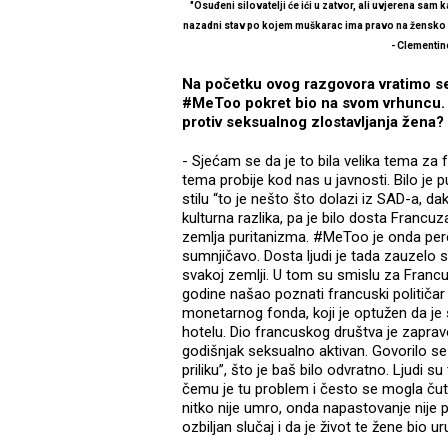
"Osuđeni silovatelji će ići u zatvor, ali uvjerena sa
nazadni stav po kojem muškarac ima pravo na žensko tij
- Clementin
Na početku ovog razgovora vratimo se 
#MeToo pokret bio na svom vrhuncu. Ka
protiv seksualnog zlostavljanja žena?
- Sjećam se da je to bila velika tema za 
tema probije kod nas u javnosti. Bilo je p
stilu “to je nešto što dolazi iz SAD-a, 
kulturna razlika, pa je bilo dosta Francu
zemlja puritanizma. #MeToo je onda perc
sumnjičavo. Dosta ljudi je tada zauzelo
svakoj zemlji. U tom su smislu za Francu
godine našao poznati francuski politič
monetarnog fonda, koji je optužen da j
hotelu. Dio francuskog društva je zaprav
godišnjak seksualno aktivan. Govorilo se u 
priliku”, što je baš bilo odvratno. Ljudi su 
čemu je tu problem i često se mogla čuti
nitko nije umro, onda napastovanje nije 
ozbiljan slučaj i da je život te žene bio ur