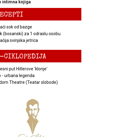
 intimna knjiga
ECEPTI
ći sok od bazge
k (bosanski) za 1 odraslu osobu
čija svinjska jetrica
-CIKLOPEDIJA
esni put Hitlerove 'klonje'
 - urbana legenda
dom Theatre (Teatar slobode)