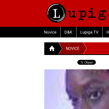
Novice
D&K
Lupiga TV
H
NOVICE