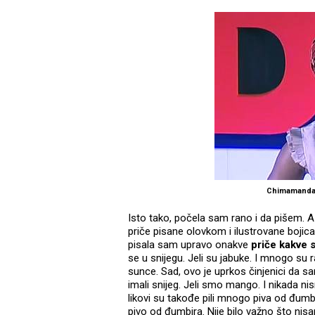
Chimamanda
Isto tako, počela sam rano i da pišem.
priče pisane olovkom i ilustrovane bojic
pisala sam upravo onakve
priče kakve s
se u snijegu. Jeli su jabuke. I mnogo su r
sunce. Sad, ovo je uprkos činjenici da sam
imali snijeg. Jeli smo mango. I nikada nis
likovi su takođe pili mnogo piva od đumbir
pivo od đumbira. Nije bilo važno što ni