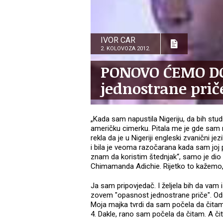
IVOR CAR
2. KOLOVOZA 2012.
PONOVO ĆEMO DO
jednostrane prič
„Kada sam napustila Nigeriju, da bih stu
američku cimerku. Pitala me je gde sam n
rekla da je u Nigeriji engleski zvanični j
i bila je veoma razočarana kada sam joj p
znam da koristim štednjak“, samo je dio 
Chimamanda Adichie. Rijetko to kažemo, al
Ja sam pripovjedač. I željela bih da vam
zovem "opasnost jednostrane priče". O
Moja majka tvrdi da sam počela da čitam s
4. Dakle, rano sam počela da čitam. A čit