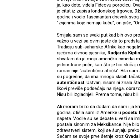
ja, kao dete, videla Fideovu porodicu. Ova
je citat iz zapisa londonskog trgovca,
Dž
godine i vodio fascinantan dnevnik svog
"zvjerima koje nemaju kuću", on piše, "On
Smijala sam se svaki put kad bih ovo pro
važno u vezi sa ovim jeste da to predstav
Tradiciju sub-saharske Afrike kao negati
riječima divnog pjesnika,
Radjarda Kipli
shvatam da je moja američka cimerka mora
jednostrane priče, kao što je bio slučaj
roman nije "autentično afrički". Bila sa
su pogrešne, da ima mnogo slabih tačak
autentičnost
. Ustvari, nisam ni znala št
likovi previše podsećaju na njega, obrazov
Nisu bili izgladnjeli. Prema tome, nisu bili
Ali moram brzo da dodam da sam i ja kriva
godina, otišla sam iz Amerike u
posetu 
napeta. Vodile su se debate u vezi sa imi
postala sinonim za Meksikance. Nije bilo
zdravstveni sistem, koji se šunjaju preko
Sećam se svoje prve šetnje kroz
Gvadal