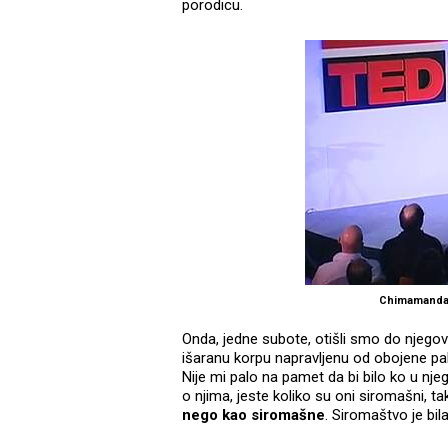
porodicu.
Chimamanda
Onda, jedne subote, otišli smo do njegov
išaranu korpu napravljenu od obojene pal
Nije mi palo na pamet da bi bilo ko u nj
o njima, jeste koliko su oni siromašni, 
nego kao siromašne
. Siromaštvo je bil