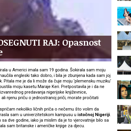
SEGNUTI RAJ: Opasnost
e
dirala u Americi imala sam 19 godina. Šokirala sam moju
aučila engleski tako dobro, i bila je zbunjena kada sam joj
ezik. Pitala me je da li može da čuje moju 'plemensku muziku'
ustila moju kasetu Maraje Keri. Pretpostavila je i da ne
izvanrednog predavanja nigerijske književnice,
i njenu priču o jednostranoj priči, morate pročitati
 ispričam nekoliko ličnih priča o nečemu što volim da
drasla sam u univerzitetskom kampusu u
istočnoj Nigeriji
.
a dve godine, iako ja mislim da je to vjerovatnije bilo sa
ala sam britanske i američke knjige za djecu.