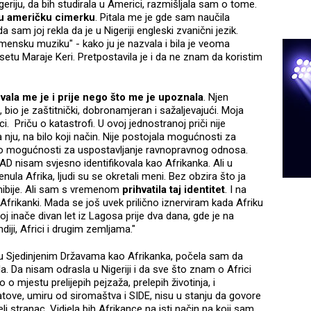
riju, da bih studirala u Americi, razmišljala sam o tome.
u američku cimerku
. Pitala me je gde sam naučila
a sam joj rekla da je u Nigeriji engleski zvanični jezik.
emensku muziku" - kako ju je nazvala i bila je veoma
etu Maraje Keri. Pretpostavila je i da ne znam da koristim
vala me je i prije nego što me je upoznala
. Njen
 bio je zaštitnički, dobronamjeran i sažaljevajući. Moja
i. Priču o katastrofi. U ovoj jednostranoj priči nije
nju, na bilo koji način. Nije postojala mogućnosti za
bilo mogućnosti za uspostavljanje ravnopravnog odnosa.
D nisam svjesno identifikovala kao Afrikanka. Ali u
la Afrika, ljudi su se okretali meni. Bez obzira što ja
mibije. Ali sam s vremenom
prihvatila taj identitet
. I na
rikanki. Mada se još uvek prilično iznerviram kada Afriku
oj inače divan let iz Lagosa prije dva dana, gde je na
ndiji, Africi i drugim zemljama."
u Sjedinjenim Državama kao Afrikanka, počela sam da
. Da nisam odrasla u Nigeriji i da sve što znam o Africi
ao o mjestu prelijepih pejzaža, prelepih životinja, i
 ratove, umiru od siromaštva i SIDE, nisu u stanju da govore
jeli stranac. Vidjela bih Afrikance na isti način na koji sam