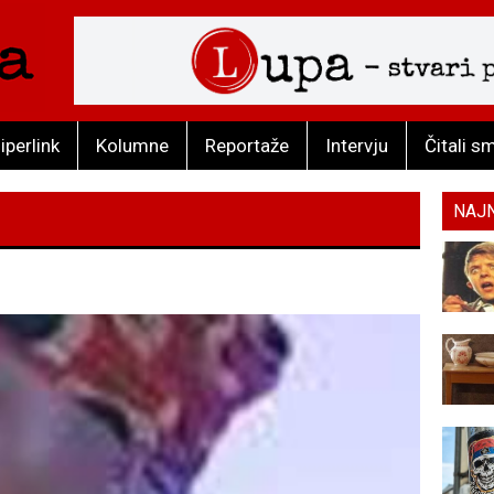
iperlink
Kolumne
Reportaže
Intervju
Čitali s
NAJ