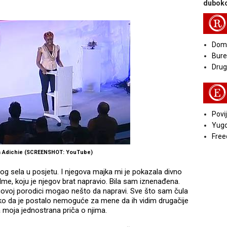
duboko
R
Doma
Bure
Druga
E
Povij
Yugo
Free
 Adichie (SCREENSHOT: YouTube)
og sela u posjetu. I njegova majka mi je pokazala divno
me, koju je njegov brat napravio. Bila sam iznenađena.
egovoj porodici mogao nešto da napravi. Sve što sam čula
tako da je postalo nemoguće za mene da ih vidim drugačije
a moja jednostrana priča o njima.