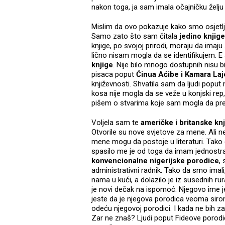
nakon toga, ja sam imala očajničku želju
Mislim da ovo pokazuje kako smo osjetlji
Samo zato što sam čitala
jedino knjige
knjige, po svojoj prirodi, moraju da imaj
lično nisam mogla da se identifikujem. E
knjige
. Nije bilo mnogo dostupnih nisu bi
pisaca poput
Ćinua Aćibe i Kamara Laj
književnosti. Shvatila sam da ljudi popu
kosa nije mogla da se veže u konjski re
pišem o stvarima koje sam mogla da p
Voljela sam te
američke i britanske kn
Otvorile su nove svjetove za mene. Ali n
mene mogu da postoje u literaturi. Tako d
spasilo me je od toga da imam jednostra
konvencionalne nigerijske porodice
,
administrativni radnik. Tako da smo imali,
nama u kući, a dolazilo je iz susednih r
je novi dečak na ispomoć. Njegovo ime j
jeste da je njegova porodica veoma sirom
odeću njegovoj porodici. I kada ne bih zav
Zar ne znaš? Ljudi poput Fideove porodi