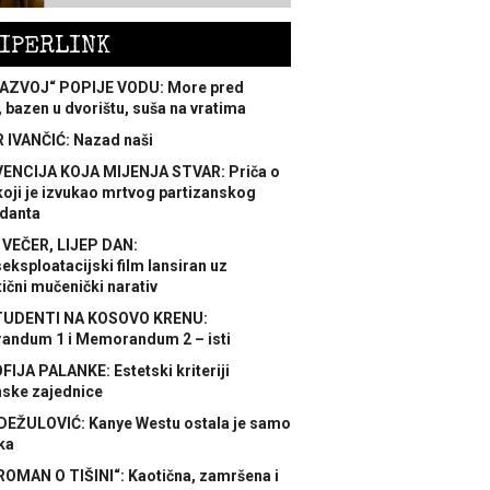
IPERLINK
AZVOJ“ POPIJE VODU: More pred
 bazen u dvorištu, suša na vratima
 IVANČIĆ: Nazad naši
ENCIJA KOJA MIJENJA STVAR: Priča o
koji je izvukao mrtvog partizanskog
danta
 VEČER, LIJEP DAN:
ksploatacijski film lansiran uz
ični mučenički narativ
TUDENTI NA KOSOVO KRENU:
ndum 1 i Memorandum 2 – isti
FIJA PALANKE: Estetski kriteriji
nske zajednice
DEŽULOVIĆ: Kanye Westu ostala je samo
ka
ROMAN O TIŠINI“: Kaotična, zamršena i