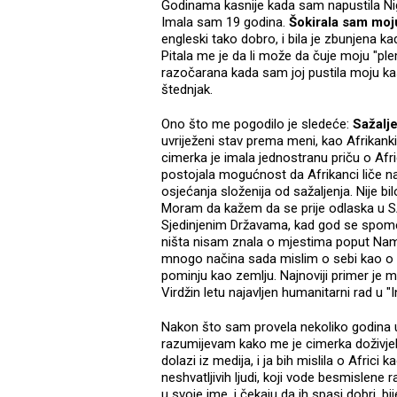
Godinama kasnije kada sam napustila Nige
Imala sam 19 godina.
Šokirala sam moj
engleski tako dobro, i bila je zbunjena kad
Pitala me je da li može da čuje moju "pl
razočarana kada sam joj pustila moju kas
štednjak.
Ono što me pogodilo je sledeće:
Sažalje
uvriježeni stav prema meni, kao Afrikanki,
cimerka je imala jednostranu priču o Afric
postojala mogućnost da Afrikanci liče na 
osjećanja složenija od sažaljenja. Nije 
Moram da kažem da se prije odlaska u SA
Sjedinjenim Državama, kad god se spomenu
ništa nisam znala o mjestima poput Na
mnogo načina sada mislim o sebi kao o Af
pominju kao zemlju. Najnoviji primer je m
Virdžin letu najavljen humanitarni rad u "I
Nakon što sam provela nekoliko godina 
razumijevam kako me je cimerka doživjela
dolazi iz medija, i ja bih mislila o Africi k
neshvatljivih ljudi, koji vode besmislene
u svoje ime, i čekaju da ih spasi dobri, bi