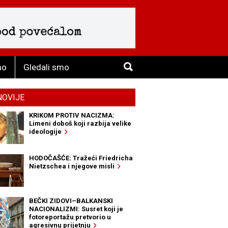
mo
Gledali smo
NOVIJE
KRIKOM PROTIV NACIZMA:
Limeni doboš koji razbija velike
ideologije
HODOČAŠĆE: Tražeći Friedricha
Nietzschea i njegove misli
BEČKI ZIDOVI–BALKANSKI
NACIONALIZMI: Susret koji je
fotoreportažu pretvorio u
agresivnu prijetnju