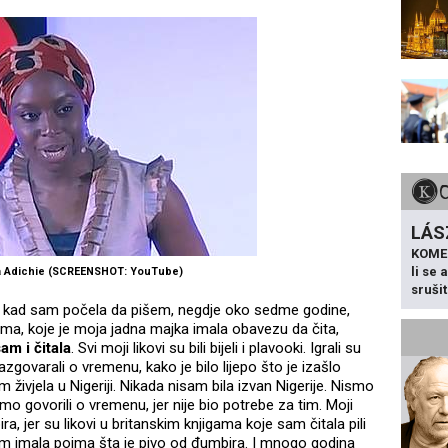
LÁS
KOME
li se
 Adichie (SCREENSHOT: YouTube)
sruši
 A kad sam počela da pišem, negdje oko sedme godine,
ama, koje je moja jadna majka imala obavezu da čita,
am i čitala
. Svi moji likovi su bili bijeli i plavooki. Igrali su
azgovarali o vremenu, kako je bilo lijepo što je izašlo
 živjela u Nigeriji. Nikada nisam bila izvan Nigerije. Nismo
mo govorili o vremenu, jer nije bio potrebe za tim. Moji
a, jer su likovi u britanskim knjigama koje sam čitala pili
sam imala pojma šta je pivo od đumbira. I mnogo godina