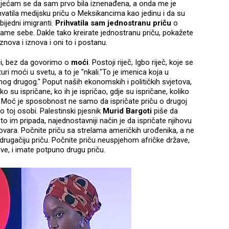
se. Sjećam se da sam prvo bila iznenađena, a onda me je
vatila medijsku priču o Meksikancima kao jedinu i da su
ijedni imigranti.
Prihvatila sam jednostranu priču
o
me sebe. Dakle tako kreirate jednostranu priču, pokažete
znova i iznova i oni to i postanu.
či, bez da govorimo o
moći
. Postoji riječ, Igbo riječ, koje se
ri moći u svetu, a to je "nkali."To je imenica koja u
og drugog." Poput naših ekonomskih i političkih svjetova,
ko su ispričane, ko ih je ispričao, gdje su ispričane, koliko
ći. Moć je sposobnost ne samo da ispričate priču o drugoj
o toj osobi. Palestinski pjesnik
Murid Bargoti
piše da
o im pripada, najednostavniji način je da ispričate njihovu
ovara. Počnite priču sa strelama američkih urođenika, a ne
rugačiju priču. Počnite priču neuspjehom afričke države,
ve, i imate potpuno drugu priču.