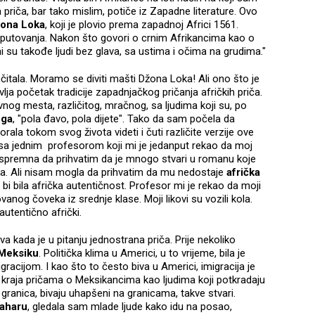
 priča, bar tako mislim, potiče iz Zapadne literature. Ovo
ona Loka
, koji je plovio prema zapadnoj Africi 1561.
 putovanja. Nakon što govori o crnim Afrikancima kao o
i su takođe ljudi bez glava, sa ustima i očima na grudima."
čitala. Moramo se diviti mašti Džona Loka! Ali ono što je
lja početak tradicije zapadnjačkog pričanja afričkih priča.
vnog mesta, različitog, mračnog, sa ljudima koji su, po
nga
, "pola đavo, pola dijete". Tako da sam počela da
la tokom svog života videti i čuti različite verzije ove
 i sa jednim profesorom koji mi je jedanput rekao da moj
m spremna da prihvatim da je mnogo stvari u romanu koje
a. Ali nisam mogla da prihvatim da mu nedostaje
afrička
a bi bila afrička autentičnost. Profesor mi je rekao da moji
anog čoveka iz srednje klase. Moji likovi su vozili kola.
 autentično afrički.
 kada je u pitanju jednostrana priča. Prije nekoliko
Meksiku
. Politička klima u Americi, u to vrijeme, bila je
gracijom. I kao što to često biva u Americi, imigracija je
 kraja pričama o Meksikancima kao ljudima koji potkradaju
 granica, bivaju uhapšeni na granicama, takve stvari.
aharu
, gledala sam mlade ljude kako idu na posao,