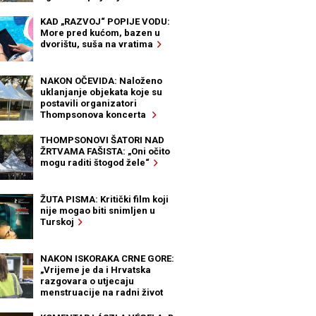
KAD „RAZVOJ“ POPIJE VODU:
More pred kućom, bazen u
dvorištu, suša na vratima
NAKON OČEVIDA: Naloženo
uklanjanje objekata koje su
postavili organizatori
Thompsonova koncerta
THOMPSONOVI ŠATORI NAD
ŽRTVAMA FAŠISTA: „Oni očito
mogu raditi štogod žele“
ŽUTA PISMA: Kritički film koji
nije mogao biti snimljen u
Turskoj
NAKON ISKORAKA CRNE GORE:
„Vrijeme je da i Hrvatska
razgovara o utjecaju
menstruacije na radni život
žena“