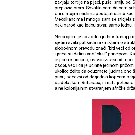
zavijaju tortilje na pijaci, puše, smiju 
preplavio sram. Shvatila sam da sam prih
oni u mojim mislima postojali samo kao b
Meksikancima i mnogo sam se stidjela sa
neki narod kao jednu stvar, samo jednu, i
Nemoguće je govoriti o jednostranoj pri
sjetim svaki put kada razmišljam o struktu
slobodnom prevodu znači "biti veći od on
i priče su definisane "nkali" principom. Ka
je priča ispričano, ustvari zavisi od mo
osobi, već i da je učinite jedinom pričom 
ukoliko želite da oduzmete ljudima ono št
priču, počevši od događaja koji vam odg
sa dolaskom Britanaca, i imate potpuno d
a ne kolonijalnim stvaranjem afričke drža