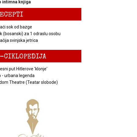
 intimna knjiga
ECEPTI
ći sok od bazge
k (bosanski) za 1 odraslu osobu
čija svinjska jetrica
-CIKLOPEDIJA
esni put Hitlerove 'klonje'
 - urbana legenda
dom Theatre (Teatar slobode)