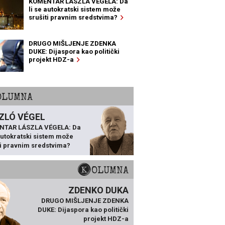
KOMENTAR LÁSZLA VÉGELA: Da
li se autokratski sistem može
srušiti pravnim sredstvima?
DRUGO MIŠLJENJE ZDENKA
DUKE: Dijaspora kao politički
projekt HDZ-a
KOLUMNA
ZLÓ VÉGEL
NTAR LÁSZLA VÉGELA: Da
 autokratski sistem može
ti pravnim sredstvima?
KOLUMNA
ZDENKO DUKA
DRUGO MIŠLJENJE ZDENKA
DUKE: Dijaspora kao politički
projekt HDZ-a