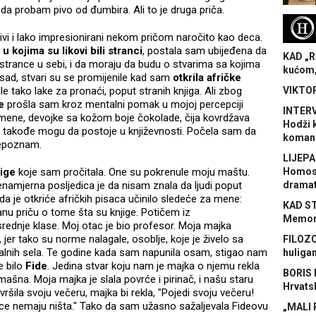
 da probam pivo od đumbira. Ali to je druga priča.
H
vi i lako impresionirani nekom pričom naročito kao deca.
 u kojima su likovi bili stranci
, postala sam ubijeđena da
KAD „R
u strance u sebi, i da moraju da budu o stvarima sa kojima
kućom,
 sad, stvari su se promijenile kad sam
otkrila afričke
le tako lake za pronaći, poput stranih knjiga. Ali zbog
VIKTOR
e
prošla sam kroz mentalni pomak u mojoj percepciji
INTERV
t mene, devojke sa kožom boje čokolade, čija kovrdžava
Hodži 
p, takođe mogu da postoje u književnosti. Počela sam da
koman
repoznam.
LIJEPA
jige
koje sam pročitala. One su pokrenule moju maštu.
Homose
enamjerna posljedica je da nisam znala da ljudi poput
dramat
a je otkriće afričkih pisaca učinilo sledeće za mene:
KAD S
nu priču o tome šta su knjige. Potičem iz
Memora
 srednje klase. Moj otac je bio profesor. Moja majka
 jer tako su norme nalagale, osoblje, koje je živelo sa
FILOZO
uralnih sela. Te godine kada sam napunila osam, stigao nam
huliga
e bilo
Fide
. Jedina stvar koju nam je majka o njemu rekla
BORIS 
ašna. Moja majka je slala povrće i pirinač, i našu staru
Hrvats
ršila svoju večeru, majka bi rekla, "Pojedi svoju večeru!
ce nemaju ništa." Tako da sam užasno sažaljevala Fideovu
„MALI 