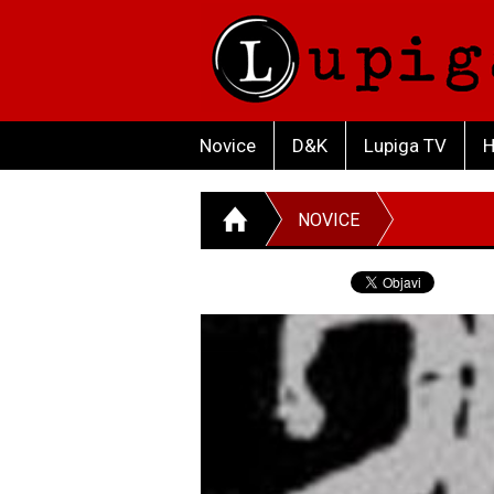
Novice
D&K
Lupiga TV
H
NOVICE