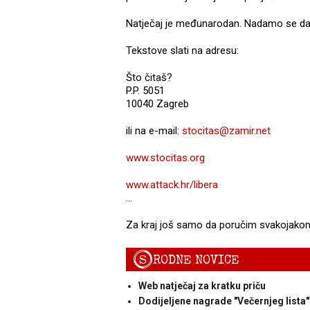
Natječaj je međunarodan. Nadamo se da 
Tekstove slati na adresu:
Što čitaš?
P.P. 5051
10040 Zagreb
ili na e-mail:
stocitas@zamir.net
www.stocitas.org
www.attack.hr/libera
…
Za kraj još samo da poručim svakojako
S
RODNE NOVICE
Web natječaj za kratku priču
Dodijeljene nagrade "Večernjeg lista"