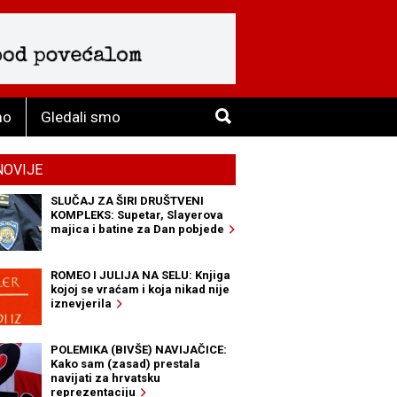
mo
Gledali smo
NOVIJE
SLUČAJ ZA ŠIRI DRUŠTVENI
KOMPLEKS: Supetar, Slayerova
majica i batine za Dan pobjede
ROMEO I JULIJA NA SELU: Knjiga
kojoj se vraćam i koja nikad nije
iznevjerila
POLEMIKA (BIVŠE) NAVIJAČICE:
Kako sam (zasad) prestala
navijati za hrvatsku
reprezentaciju