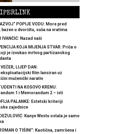
IPERLINK
AZVOJ“ POPIJE VODU: More pred
 bazen u dvorištu, suša na vratima
 IVANČIĆ: Nazad naši
ENCIJA KOJA MIJENJA STVAR: Priča o
koji je izvukao mrtvog partizanskog
danta
 VEČER, LIJEP DAN:
ksploatacijski film lansiran uz
ični mučenički narativ
TUDENTI NA KOSOVO KRENU:
ndum 1 i Memorandum 2 – isti
FIJA PALANKE: Estetski kriteriji
nske zajednice
DEŽULOVIĆ: Kanye Westu ostala je samo
ka
ROMAN O TIŠINI“: Kaotična, zamršena i