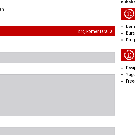
duboko
an
R
Doma
broj komentara:
0
Bure
Druga
E
Povij
Yugo
Free