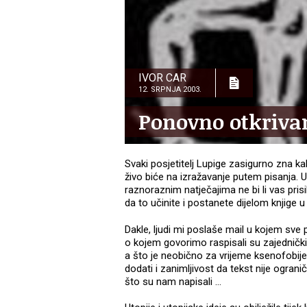
IVOR CAR
12. SRPNJA 2003.
Ponovno otkrivan
Svaki posjetitelj Lupige zasigurno zna 
živo biće na izražavanje putem pisanja
raznoraznim natječajima ne bi li vas prisi
da to učinite i postanete dijelom knjige u
Dakle, ljudi mi poslaše mail u kojem sve
o kojem govorimo raspisali su zajednič
a što je neobično za vrijeme ksenofobije
dodati i zanimljivost da tekst nije ogran
što su nam napisali …