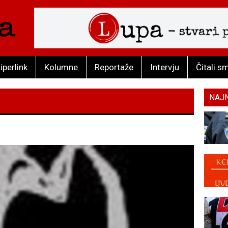
iperlink
Kolumne
Reportaže
Intervju
Čitali s
NAJ