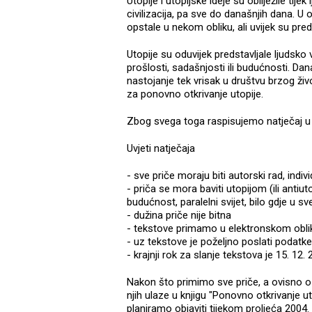
Utopije i utopijske ideje su obilježile tije
civilizacija, pa sve do današnjih dana. U 
opstale u nekom obliku, ali uvijek su pre
Utopije su oduvijek predstavljale ljudsko 
prošlosti, sadašnjosti ili budućnosti. Da
nastojanje tek vrisak u društvu brzog živ
za ponovno otkrivanje utopije.
Zbog svega toga raspisujemo natječaj u p
Uvjeti natječaja
- sve priče moraju biti autorski rad, individ
- priča se mora baviti utopijom (ili anti
budućnost, paralelni svijet, bilo gdje u sve
- dužina priče nije bitna
- tekstove primamo u elektronskom obliku (.
- uz tekstove je poželjno poslati podatke
- krajnji rok za slanje tekstova je 15. 12. 
Nakon što primimo sve priče, a ovisno o br
njih ulaze u knjigu "Ponovno otkrivanje u
planiramo objaviti tijekom proljeća 2004.