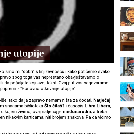
je utopije
kako smo mi "dobri" s književnošću i kako potičemo svako
. Upravo zbog toga vas neprestano obavještavamo o
lili da pošaljete koji svoj tekst. Ovaj put vas nagovaramo
 pripremi - "Ponovno otkrivanje utopije".
 piše, tako da ja zapravo nemam ništa za dodati.
Natječaj
kim snagama biblioteka
Što čitaš?
i časopis
Libra Libera
,
 u kojem živimo, ovaj natječaj je
međunarodni
, a treba
ičen nikakvim karticama, niti brojem znakova. Pa da vidimo