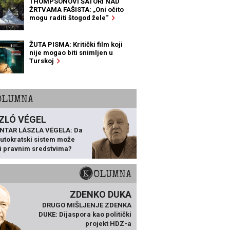
THOMPSONOVI ŠATORI NAD
ŽRTVAMA FAŠISTA: „Oni očito
mogu raditi štogod žele“
ŽUTA PISMA: Kritički film koji
nije mogao biti snimljen u
Turskoj
KOLUMNA
ZLÓ VÉGEL
NTAR LÁSZLA VÉGELA: Da
 autokratski sistem može
ti pravnim sredstvima?
KOLUMNA
ZDENKO DUKA
DRUGO MIŠLJENJE ZDENKA
DUKE: Dijaspora kao politički
projekt HDZ-a