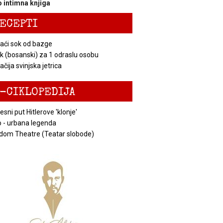
 intimna knjiga
ECEPTI
ći sok od bazge
k (bosanski) za 1 odraslu osobu
čija svinjska jetrica
-CIKLOPEDIJA
esni put Hitlerove 'klonje'
 - urbana legenda
dom Theatre (Teatar slobode)