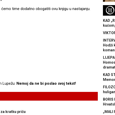
H
ćemo time dodatno obogatiti ovu knjigu u nastajanju.
KAD „R
kućom,
VIKTOR
INTERV
Hodži 
koman
LIJEPA
Homose
dramat
KAD S
Memora
m Lupežu:
Nemoj da ne bi poslao svoj tekst!
FILOZO
huliga
BORIS 
Hrvats
 za kratku priču
„MALI 