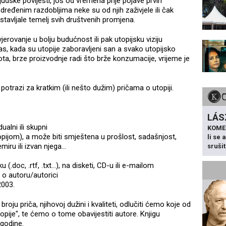
k ljudske povijesti, još od vremena prije pojave prvih
određenim razdobljima neke su od njih zaživjele ili čak
dstavljale temelj svih društvenih promjena.
vjerovanje u bolju budućnost ili pak utopijsku viziju
nas, kada su utopije zaboravljeni san a svako utopijsko
ota, brze proizvodnje radi što brže konzumacije, vrijeme je
otrazi za kratkim (ili nešto dužim) pričama o utopiji.
LÁS
ualni ili skupni
KOME
utopijom), a može biti smještena u prošlost, sadašnjost,
li se
miru ili izvan njega...
sruši
doc, .rtf, .txt...), na disketi, CD-u ili e-mailom
 o autoru/autorici
2003.
oju priča, njihovoj dužini i kvaliteti, odlučiti ćemo koje od
topije", te ćemo o tome obavijestiti autore. Knjigu
 godine.