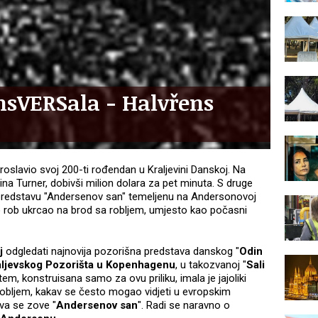
nsVERSala - Halvřens
roslavio svoj 200-ti rođendan u Kraljevini Danskoj. Na
Tina Turner, dobivši milion dolara za pet minuta. S druge
e predstavu "Andersenov san" temeljenu na Andersonovoj
o rob ukrcao na brod sa robljem, umjesto kao počasni
j
odgledati najnovija pozorišna predstava danskog "
Odin
aljevskog Pozorišta u Kopenhagenu
, u takozvanoj "
Sali
tem, konstruisana samo za ovu priliku, imala je jajoliki
robljem, kakav se često mogao vidjeti u evropskim
va se zove "
Andersenov san
". Radi se naravno o