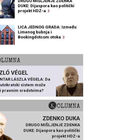
DRUGO MIŠLJENJE ZDENKA
DUKE: Dijaspora kao politički
projekt HDZ-a
LICA JEDNOG GRADA: Između
Limenog bubnja i
Bookingdotcom otoka
KOLUMNA
ZLÓ VÉGEL
NTAR LÁSZLA VÉGELA: Da
 autokratski sistem može
ti pravnim sredstvima?
KOLUMNA
ZDENKO DUKA
DRUGO MIŠLJENJE ZDENKA
DUKE: Dijaspora kao politički
projekt HDZ-a