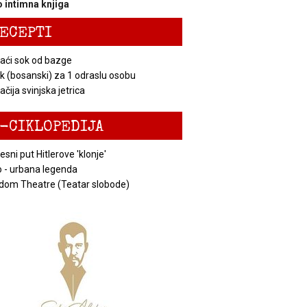
 intimna knjiga
ECEPTI
ći sok od bazge
k (bosanski) za 1 odraslu osobu
čija svinjska jetrica
-CIKLOPEDIJA
esni put Hitlerove 'klonje'
 - urbana legenda
dom Theatre (Teatar slobode)