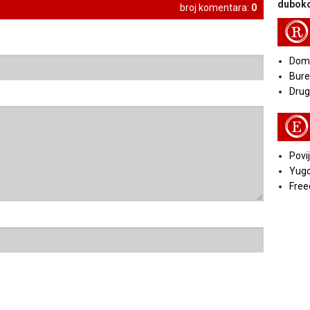
duboko
broj komentara:
0
R
Doma
Bure
Druga
E
Povij
Yugo
Free