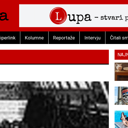
iperlink
Kolumne
Reportaže
Intervju
Čitali s
NAJ