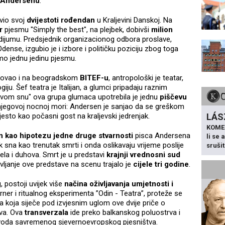
u Andersenu
.
vio svoj
dvijestoti rođendan
u Kraljevini Danskoj. Na
r
pjesmu "Simply the best", na plejbek, dobivši
milion
ijumu. Predsjednik organizacionog odbora proslave,
nse, izgubio je i izbore i političku poziciju zbog toga
mo jednu jedinu pjesmu.
ostovao i na beogradskom
BITEF-u
, antropološki je teatar,
iju. Šef teatra je Italijan, a glumci pripadaju raznim
vom snu" ova grupa glumaca upotrebila je jednu
piščevu
oj njegovoj nocnoj mori: Andersen je sanjao da se greškom
jesto kao počasni gost na kraljevski jedrenjak.
LÁS
KOME
n kao hipotezu jedne druge stvarnosti
pisca Andersena
li se
 sna kao trenutak smrti i onda oslikavaju vrijeme poslije
sruši
la i duhova. Smrt je u predstavi
krajnji vrednosni sud
vljanje ove predstave na scenu trajalo je
cijele tri godine
.
 postoji uvijek više
načina oživljavanja umjetnosti i
rner i ritualnog eksperimenta ”Odin - Teatra”, proteže se
ja koja siječe pod izvjesnim uglom ove dvije priče o
tva. Ova
transverzala
ide preko balkanskog poluostrva i
evoda savremenog sjevernoevropskog pjesništva.