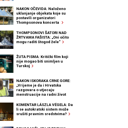
NAKON OČEVIDA: Naloženo
uklanjanje objekata koje su
postavili organizatori
Thompsonova koncerta
THOMPSONOVI ŠATORI NAD
ŽRTVAMA FAŠISTA: „Oni očito
mogu raditi štogod žele“
ŽUTA PISMA: Kritički film koji
nije mogao biti snimljen u
Turskoj
NAKON ISKORAKA CRNE GORE:
„Vrijeme je da i Hrvatska
razgovara o utjecaju
menstruacije na radni život
žena“
KOMENTAR LÁSZLA VÉGELA: Da
li se autokratski sistem može
srušiti pravnim sredstvima?