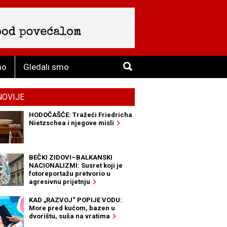
mo
Gledali smo
NOVIJE
HODOČAŠĆE: Tražeći Friedricha
Nietzschea i njegove misli
BEČKI ZIDOVI–BALKANSKI
NACIONALIZMI: Susret koji je
fotoreportažu pretvorio u
agresivnu prijetnju
KAD „RAZVOJ“ POPIJE VODU:
More pred kućom, bazen u
dvorištu, suša na vratima