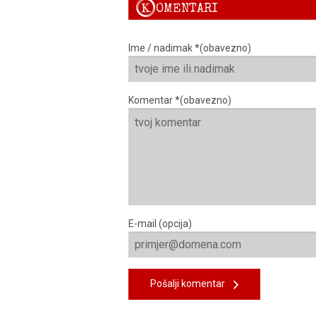
K
OMENTARI
Ime / nadimak *(obavezno)
Komentar *(obavezno)
E-mail (opcija)
Pošalji komentar