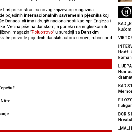
H
 ide baš preko stranica novog književnog magazina
de pojedinih
internacionalnih savremenih pjesnika
koji
še Danaca, ali ima i drugih nacionalnosti kao npr. Engleza i
KAD „R
rike. Većina piše na danskom, a poneki i na engleskom ili
kućom,
iževni magazin ”
Poluostrvo
” u suradnji sa
Danskim
kraće prevode pojedinih danskih autora u novoj rubrici pod
VIKTOR
INTERV
Hodži 
koman
LIJEPA
Homose
dramat
KAD S
 Tepešu?
Memora
FILOZO
FONA-e
huliga
šanje
BORIS 
Hrvats
„MALI 