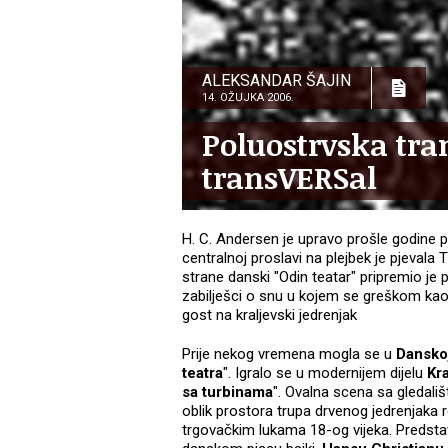
ALEKSANDAR ŠAJIN
14. OŽUJKA 2006.
Poluostrvska tra
transVERSal
H. C. Andersen je upravo prošle godine p
centralnoj proslavi na plejbek je pjevala 
strane danski "Odin teatar" pripremio j
zabilješci o snu u kojem se greškom ka
gost na kraljevski jedrenjak
Prije nekog vremena mogla se u
Dansko
teatra
". Igralo se u modernijem dijelu
Kr
sa turbinama
". Ovalna scena sa gledališ
oblik prostora trupa drvenog jedrenjaka 
trgovačkim lukama 18-og vijeka. Predsta