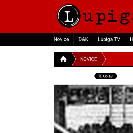
Novice
D&K
Lupiga TV
H
NOVICE