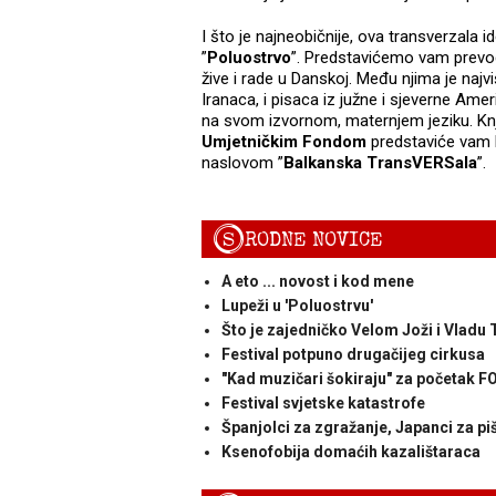
I što je najneobičnije, ova transverzala
”
Poluostrvo
”. Predstavićemo vam prevo
žive i rade u Danskoj. Među njima je najvi
Iranaca, i pisaca iz južne i sjeverne Ame
na svom izvornom, maternjem jeziku. Knj
Umjetničkim Fondom
predstaviće vam 
naslovom ”
Balkanska TransVERSala
”.
S
RODNE NOVICE
A eto ... novost i kod mene
Lupeži u 'Poluostrvu'
Što je zajedničko Velom Joži i Vladu
Festival potpuno drugačijeg cirkusa
"Kad muzičari šokiraju" za početak 
Festival svjetske katastrofe
Španjolci za zgražanje, Japanci za pi
Ksenofobija domaćih kazalištaraca