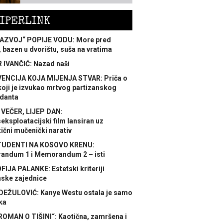
IPERLINK
AZVOJ“ POPIJE VODU: More pred
 bazen u dvorištu, suša na vratima
 IVANČIĆ: Nazad naši
ENCIJA KOJA MIJENJA STVAR: Priča o
koji je izvukao mrtvog partizanskog
danta
 VEČER, LIJEP DAN:
ksploatacijski film lansiran uz
ični mučenički narativ
TUDENTI NA KOSOVO KRENU:
ndum 1 i Memorandum 2 – isti
FIJA PALANKE: Estetski kriteriji
nske zajednice
DEŽULOVIĆ: Kanye Westu ostala je samo
ka
ROMAN O TIŠINI“: Kaotična, zamršena i