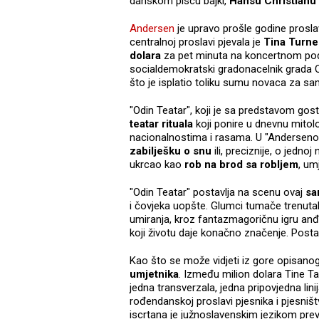
danskom piscu bajki,
Hansu Christian
Andersen
je upravo prošle godine prosla
centralnoj proslavi pjevala je
Tina Turne
dolara
za pet minuta na koncertnom pod
socialdemokratski gradonacelnik grada Ode
što je isplatio toliku sumu novaca za sa
"Odin Teatar", koji je sa predstavom g
teatar rituala
koji ponire u dnevnu mitolog
nacionalnostima i rasama. U "Anderseno
zabilješku o snu
ili, preciznije, o jedn
ukrcao kao
rob na brod sa robljem
, um
"Odin Teatar" postavlja na scenu ovaj
sa
i čovjeka uopšte. Glumci tumače trenutak
umiranja, kroz fantazmagoričnu igru anđe
koji životu daje konačno značenje. Posta
Kao što se može vidjeti iz gore opisanog,
umjetnika
. Između milion dolara Tine Ta
jedna transverzala, jedna pripovjedna lini
rođendanskoj proslavi pjesnika i pjesniš
iscrtana je južnoslavenskim jezikom pr