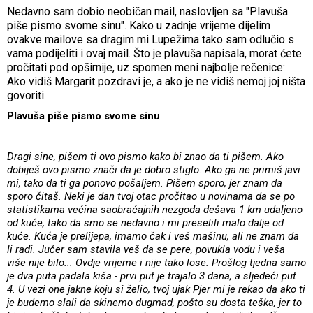
Nedavno sam dobio neobičan mail, naslovljen sa "Plavuša
piše pismo svome sinu". Kako u zadnje vrijeme dijelim
ovakve mailove sa dragim mi Lupežima tako sam odlučio s
vama podijeliti i ovaj mail. Što je plavuša napisala, morat ćete
pročitati pod opširnije, uz spomen meni najbolje rečenice:
Ako vidiš Margarit pozdravi je, a ako je ne vidiš nemoj joj ništa
govoriti.
Plavuša piše pismo svome sinu
Dragi sine, pišem ti ovo pismo kako bi znao da ti pišem. Ako
dobiješ ovo pismo znači da je dobro stiglo. Ako ga ne primiš javi
mi, tako da ti ga ponovo pošaljem. Pišem sporo, jer znam da
sporo čitaš. Neki je dan tvoj otac pročitao u novinama da se po
statistikama većina saobraćajnih nezgoda dešava 1 km udaljeno
od kuće, tako da smo se nedavno i mi preselili malo dalje od
kuće. Kuća je prelijepa, imamo čak i veš mašinu, ali ne znam da
li radi. Jučer sam stavila veš da se pere, povukla vodu i veša
više nije bilo... Ovdje vrijeme i nije tako lose. Prošlog tjedna samo
je dva puta padala kiša - prvi put je trajalo 3 dana, a sljedeći put
4. U vezi one jakne koju si želio, tvoj ujak Pjer mi je rekao da ako ti
je budemo slali da skinemo dugmad, pošto su dosta teška, jer to