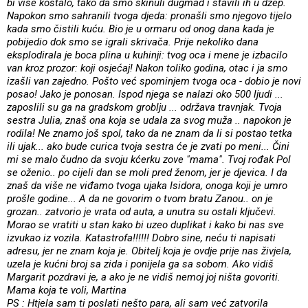
bi vise koštalo, tako da smo skinuli dugmad i stavili ih u džep.
Napokon smo sahranili tvoga djeda: pronašli smo njegovo tijelo
kada smo čistili kuću. Bio je u ormaru od onog dana kada je
pobijedio dok smo se igrali skrivača. Prije nekoliko dana
eksplodirala je boca plina u kuhinji: tvog oca i mene je izbacilo
van kroz prozor: koji osjećaj! Nakon toliko godina, otac i ja smo
izašli van zajedno. Pošto već spominjem tvoga oca - dobio je novi
posao! Jako je ponosan. Ispod njega se nalazi oko 500 ljudi ...
zaposlili su ga na gradskom groblju ... održava travnjak. Tvoja
sestra Julia, znaš ona koja se udala za svog muža .. napokon je
rodila! Ne znamo još spol, tako da ne znam da li si postao tetka
ili ujak... ako bude curica tvoja sestra će je zvati po meni... Čini
mi se malo čudno da svoju kćerku zove "mama". Tvoj rođak Pol
se oženio.. po cijeli dan se moli pred ženom, jer je djevica. I da
znaš da više ne viđamo tvoga ujaka Isidora, onoga koji je umro
prošle godine... A da ne govorim o tvom bratu Zanou.. on je
grozan.. zatvorio je vrata od auta, a unutra su ostali ključevi.
Morao se vratiti u stan kako bi uzeo duplikat i kako bi nas sve
izvukao iz vozila. Katastrofa!!!!!! Dobro sine, neću ti napisati
adresu, jer ne znam koja je. Obitelj koja je ovdje prije nas živjela,
uzela je kućni broj sa zida i ponijela ga sa sobom. Ako vidiš
Margarit pozdravi je, a ako je ne vidiš nemoj joj ništa govoriti.
Mama koja te voli, Martina
PS : Htjela sam ti poslati nešto para, ali sam već zatvorila