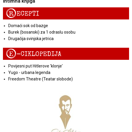
intimna knjiga
R
ECEPTI
Domaći sok od bazge
Burek (bosanski) za 1 odraslu osobu
Drugačija svinjska jetrica
E
-CIKLOPEDIJA
Povijesni put Hitlerove 'klonje'
Yugo - urbana legenda
Freedom Theatre (Teatar slobode)