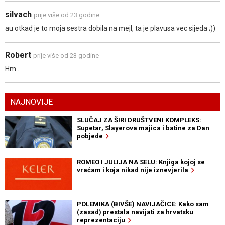
silvach
prije više od 23 godine
au otkad je to moja sestra dobila na mejl, ta je plavusa vec sijeda ;))
Robert
prije više od 23 godine
Hm...
NAJNOVIJE
SLUČAJ ZA ŠIRI DRUŠTVENI KOMPLEKS:
Supetar, Slayerova majica i batine za Dan
pobjede
ROMEO I JULIJA NA SELU: Knjiga kojoj se
vraćam i koja nikad nije iznevjerila
POLEMIKA (BIVŠE) NAVIJAČICE: Kako sam
(zasad) prestala navijati za hrvatsku
reprezentaciju