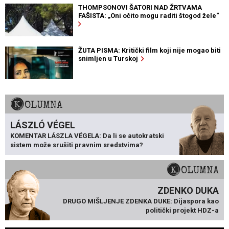
THOMPSONOVI ŠATORI NAD ŽRTVAMA
FAŠISTA: „Oni očito mogu raditi štogod žele“
ŽUTA PISMA: Kritički film koji nije mogao biti
snimljen u Turskoj
KOLUMNA
LÁSZLÓ VÉGEL
KOMENTAR LÁSZLA VÉGELA: Da li se autokratski
sistem može srušiti pravnim sredstvima?
KOLUMNA
ZDENKO DUKA
DRUGO MIŠLJENJE ZDENKA DUKE: Dijaspora kao
politički projekt HDZ-a