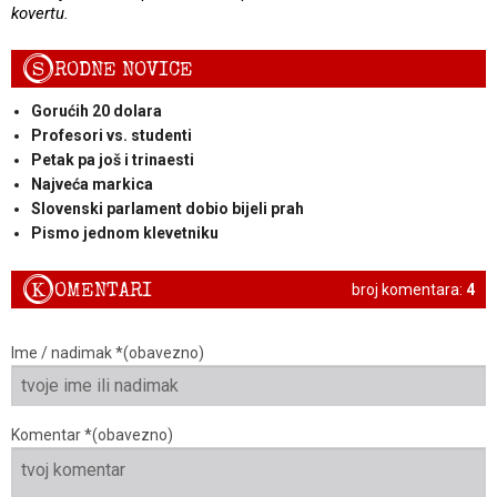
kovertu.
S
RODNE NOVICE
Gorućih 20 dolara
Profesori vs. studenti
Petak pa još i trinaesti
Najveća markica
Slovenski parlament dobio bijeli prah
Pismo jednom klevetniku
K
OMENTARI
broj komentara:
4
Ime / nadimak *(obavezno)
Komentar *(obavezno)