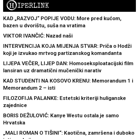
H
IPERLINK
KAD „RAZVOJ“ POPIJE VODU: More pred kućom,
bazen u dvorištu, suša na vratima
VIKTOR IVANČIĆ: Nazad naši
INTERVENCIJA KOJA MIJENJA STVAR: Priča o Hodži
koji je izvukao mrtvog partizanskog komandanta
LIJEPA VEČER, LIJEP DAN: Homoseksploatacijski film
lansiran uz dramatični mučenički narativ
KAD STUDENTI NA KOSOVO KRENU: Memorandum 1 i
Memorandum 2 – isti
FILOZOFIJA PALANKE: Estetski kriteriji huliganske
zajednice
BORIS DEŽULOVIĆ: Kanye Westu ostala je samo
Hrvatska
„MALI ROMAN O TIŠINI“: Kaotična, zamršena i duboko