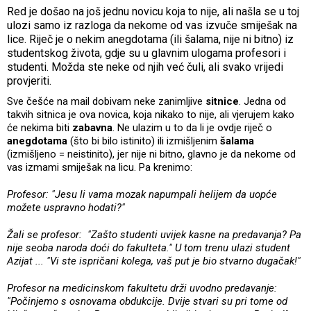
Red je došao na još jednu novicu koja to nije, ali našla se u toj
ulozi samo iz razloga da nekome od vas izvuče smiješak na
lice. Riječ je o nekim anegdotama (ili šalama, nije ni bitno) iz
studentskog života, gdje su u glavnim ulogama profesori i
studenti. Možda ste neke od njih već čuli, ali svako vrijedi
provjeriti.
Sve češće na mail dobivam neke zanimljive
sitnice
. Jedna od
takvih sitnica je ova novica, koja nikako to nije, ali vjerujem kako
će nekima biti
zabavna
. Ne ulazim u to da li je ovdje riječ o
anegdotama
(što bi bilo istinito) ili izmišljenim
šalama
(izmišljeno = neistinito), jer nije ni bitno, glavno je da nekome od
vas izmami smiješak na licu. Pa krenimo:
Profesor: "Jesu li vama mozak napumpali helijem da uopće
možete uspravno hodati?"
Žali se profesor: "Zašto studenti uvijek kasne na predavanja? Pa
nije seoba naroda doći do fakulteta." U tom trenu ulazi student
Azijat ... "Vi ste ispričani kolega, vaš put je bio stvarno dugačak!"
Profesor na medicinskom fakultetu drži uvodno predavanje:
"Počinjemo s osnovama obdukcije. Dvije stvari su pri tome od