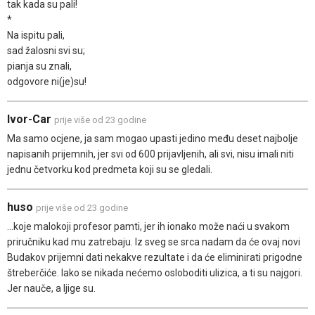
tak kada su pali!
*
Na ispitu pali,
sad žalosni svi su;
pianja su znali,
odgovore ni(je)su!
Ivor-Car
prije više od 23 godine
Ma samo ocjene, ja sam mogao upasti jedino među deset najbolje
napisanih prijemnih, jer svi od 600 prijavljenih, ali svi, nisu imali niti
jednu četvorku kod predmeta koji su se gledali.
huso
prije više od 23 godine
...koje malokoji profesor pamti, jer ih ionako može naći u svakom
priručniku kad mu zatrebaju. Iz sveg se srca nadam da će ovaj novi
Budakov prijemni dati nekakve rezultate i da će eliminirati prigodne
štreberčiće. Iako se nikada nećemo osloboditi ulizica, a ti su najgori.
Jer nauče, a ljige su.