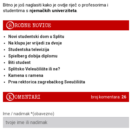
Bitno je još naglasiti kako je ovdje riječ o profesorima i
studentima s
njemačkih univerziteta
.
S
RODNE NOVICE
Novi studentski dom u Splitu
Na klupu jer vrijedi za dvoje
Studentska televizija
Spielberg dobija diplomu
Biti student
Splitsko Veleučilište ili ne?
Kamena s ramena
Prva rektorica zagrebačkog Sveučilišta
K
OMENTARI
broj komentara:
26
Ime / nadimak *(obavezno)