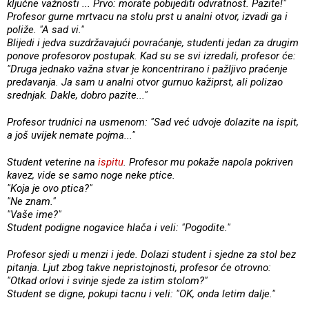
ključne važnosti ... Prvo: morate pobijediti odvratnost. Pazite!"
Profesor gurne mrtvacu na stolu prst u analni otvor, izvadi ga i
poliže. "A sad vi."
Blijedi i jedva suzdržavajući povraćanje, studenti jedan za drugim
ponove profesorov postupak. Kad su se svi izredali, profesor će:
"Druga jednako važna stvar je koncentrirano i pažljivo praćenje
predavanja. Ja sam u analni otvor gurnuo kažiprst, ali polizao
srednjak. Dakle, dobro pazite..."
Profesor trudnici na usmenom: "Sad već udvoje dolazite na ispit,
a još uvijek nemate pojma..."
Student veterine na
ispitu
. Profesor mu pokaže napola pokriven
kavez, vide se samo noge neke ptice.
"Koja je ovo ptica?"
"Ne znam."
"Vaše ime?"
Student podigne nogavice hlača i veli: "Pogodite."
Profesor sjedi u menzi i jede. Dolazi student i sjedne za stol bez
pitanja. Ljut zbog takve nepristojnosti, profesor će otrovno:
"Otkad orlovi i svinje sjede za istim stolom?"
Student se digne, pokupi tacnu i veli: "OK, onda letim dalje."