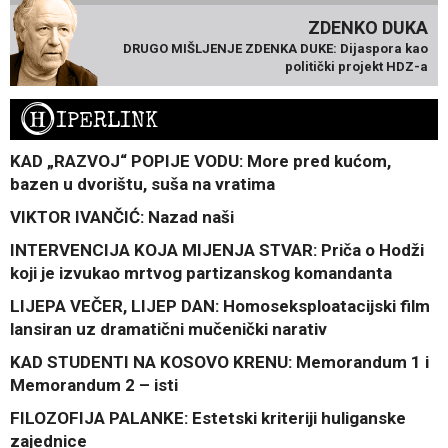
ZDENKO DUKA
DRUGO MIŠLJENJE ZDENKA DUKE: Dijaspora kao
politički projekt HDZ-a
H
IPERLINK
KAD „RAZVOJ“ POPIJE VODU: More pred kućom,
bazen u dvorištu, suša na vratima
VIKTOR IVANČIĆ: Nazad naši
INTERVENCIJA KOJA MIJENJA STVAR: Priča o Hodži
koji je izvukao mrtvog partizanskog komandanta
LIJEPA VEČER, LIJEP DAN: Homoseksploatacijski film
lansiran uz dramatični mučenički narativ
KAD STUDENTI NA KOSOVO KRENU: Memorandum 1 i
Memorandum 2 – isti
FILOZOFIJA PALANKE: Estetski kriteriji huliganske
zajednice