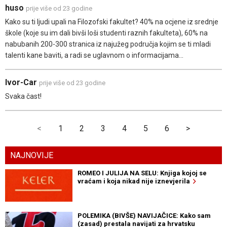
huso
prije više od 23 godine
Kako su ti ljudi upali na Filozofski fakultet? 40% na ocjene iz srednje
škole (koje su im dali bivši loši studenti raznih fakulteta), 60% na
nabubanih 200-300 stranica iz najužeg područja kojim se ti mladi
talenti kane baviti, a radi se uglavnom o informacijama...
Ivor-Car
prije više od 23 godine
Svaka čast!
<
1
2
3
4
5
6
>
NAJNOVIJE
ROMEO I JULIJA NA SELU: Knjiga kojoj se
vraćam i koja nikad nije iznevjerila
POLEMIKA (BIVŠE) NAVIJAČICE: Kako sam
(zasad) prestala navijati za hrvatsku