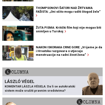
THOMPSONOVI ŠATORI NAD ŽRTVAMA
FAŠISTA: „Oni očito mogu raditi štogod žele“
ŽUTA PISMA: Kritički film koji nije mogao biti
snimljen u Turskoj
NAKON ISKORAKA CRNE GORE: „Vrijeme je da
i Hrvatska razgovara o utjecaju
menstruacije na radni život žena“
KOLUMNA
LÁSZLÓ VÉGEL
KOMENTAR LÁSZLA VÉGELA: Da li se autokratski
sistem može srušiti pravnim sredstvima?
KOLUMNA