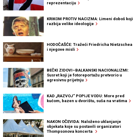
reprezentaciju
KRIKOM PROTIV NACIZMA: Limeni doboš koji
razbija velike ideologije
HODOČAŠĆE: Tražeći Friedricha Nietzschea
i njegove misli
BEČKI ZIDOVI–BALKANSKI NACIONALIZMI:
Susret koji je fotoreportažu pretvorio u
agresivnu prijetnju
KAD „RAZVOJ“ POPIJE VODU: More pred
kućom, bazen u dvorištu, suša na vratima
NAKON OČEVIDA: Naloženo uklanjanje
objekata koje su postavili organizatori
Thompsonova koncerta