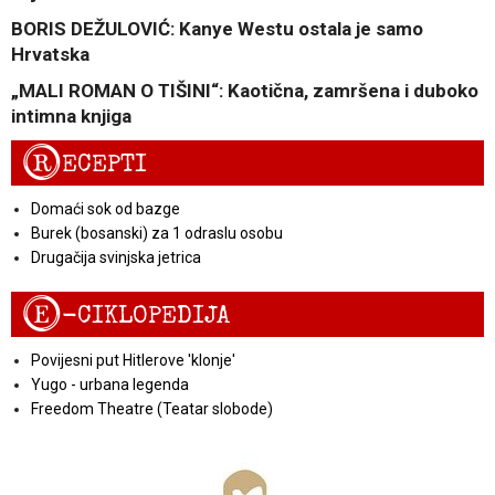
BORIS DEŽULOVIĆ: Kanye Westu ostala je samo
Hrvatska
„MALI ROMAN O TIŠINI“: Kaotična, zamršena i duboko
intimna knjiga
R
ECEPTI
Domaći sok od bazge
Burek (bosanski) za 1 odraslu osobu
Drugačija svinjska jetrica
E
-CIKLOPEDIJA
Povijesni put Hitlerove 'klonje'
Yugo - urbana legenda
Freedom Theatre (Teatar slobode)