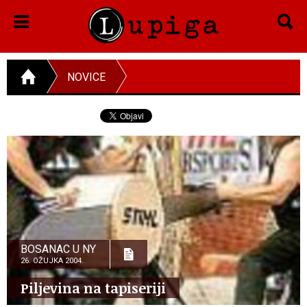
NOVICE
BOSANAC U NY
26. OŽUJKA 2004.
Piljevina na tapiseriji