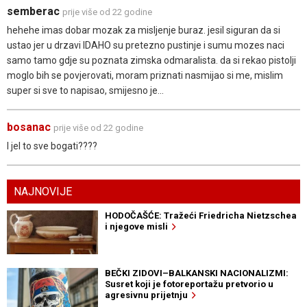
semberac
prije više od 22 godine
hehehe imas dobar mozak za misljenje buraz. jesil siguran da si
ustao jer u drzavi IDAHO su pretezno pustinje i sumu mozes naci
samo tamo gdje su poznata zimska odmaralista. da si rekao pistolji
moglo bih se povjerovati, moram priznati nasmijao si me, mislim
super si sve to napisao, smijesno je...
bosanac
prije više od 22 godine
I jel to sve bogati????
NAJNOVIJE
HODOČAŠĆE: Tražeći Friedricha Nietzschea
i njegove misli
BEČKI ZIDOVI–BALKANSKI NACIONALIZMI:
Susret koji je fotoreportažu pretvorio u
agresivnu prijetnju