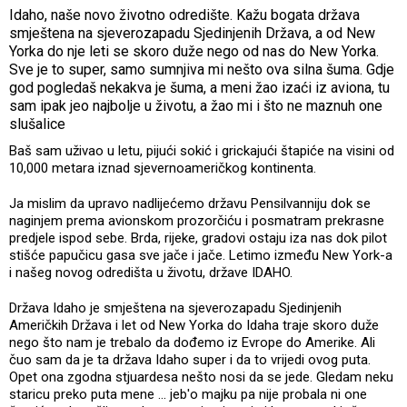
Idaho, naše novo životno odredište. Kažu bogata država
smještena na sjeverozapadu Sjedinjenih Država, a od New
Yorka do nje leti se skoro duže nego od nas do New Yorka.
Sve je to super, samo sumnjiva mi nešto ova silna šuma. Gdje
god pogledaš nekakva je šuma, a meni žao izaći iz aviona, tu
sam ipak jeo najbolje u životu, a žao mi i što ne maznuh one
slušalice
Baš sam uživao u letu, pijući sokić i grickajući štapiće na visini od
10,000 metara iznad sjevernoameričkog kontinenta.
Ja mislim da upravo nadlijećemo državu Pensilvanniju dok se
naginjem prema avionskom prozorčiću i posmatram prekrasne
predjele ispod sebe. Brda, rijeke, gradovi ostaju iza nas dok pilot
stišće papučicu gasa sve jače i jače. Letimo između New York-a
i našeg novog odredišta u životu, države IDAHO.
Država Idaho je smještena na sjeverozapadu Sjedinjenih
Američkih Država i let od New Yorka do Idaha traje skoro duže
nego što nam je trebalo da dođemo iz Evrope do Amerike. Ali
čuo sam da je ta država Idaho super i da to vrijedi ovog puta.
Opet ona zgodna stjuardesa nešto nosi da se jede. Gledam neku
staricu preko puta mene ... jeb'o majku pa nije probala ni one