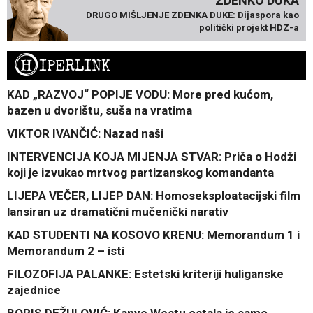
ZDENKO DUKA
DRUGO MIŠLJENJE ZDENKA DUKE: Dijaspora kao
politički projekt HDZ-a
H
IPERLINK
KAD „RAZVOJ“ POPIJE VODU: More pred kućom,
bazen u dvorištu, suša na vratima
VIKTOR IVANČIĆ: Nazad naši
INTERVENCIJA KOJA MIJENJA STVAR: Priča o Hodži
koji je izvukao mrtvog partizanskog komandanta
LIJEPA VEČER, LIJEP DAN: Homoseksploatacijski film
lansiran uz dramatični mučenički narativ
KAD STUDENTI NA KOSOVO KRENU: Memorandum 1 i
Memorandum 2 – isti
FILOZOFIJA PALANKE: Estetski kriteriji huliganske
zajednice
BORIS DEŽULOVIĆ: Kanye Westu ostala je samo