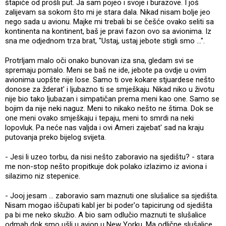
štapiće od prošli put. Ja sam pojeo i svoje i burazove. I još
zalijevam sa sokom što mi je stara dala. Nikad nisam bolje jeo
nego sada u avionu. Majke mi trebali bi se češće ovako seliti sa
kontinenta na kontinent, baš je pravi fazon ovo sa avionima. Iz
sna me odjednom trza brat, "Ustaj, ustaj jebote stigli smo ...".
Protrljam malo oči onako bunovan iza sna, gledam svi se
spremaju pomalo. Meni se baš ne ide, jebote pa ovdje u ovim
avionima uopšte nije lose. Samo ti ove kokare stjuardese nešto
donose za žderat' i ljubazno ti se smješkaju. Nikad niko u životu
nije bio tako ljubazan i simpatičan prema meni kao one. Samo se
bojim da nije neki naguz. Meni to nikako nešto ne štima. Dok se
one meni ovako smješkaju i tepaju, meni to smrdi na neki
lopovluk. Pa neće nas valjda i ovi Ameri zajebat' sad na kraju
putovanja preko bijelog svijeta.
- Jesi li uzeo torbu, da nisi nešto zaboravio na sjedištu? - stara
me non-stop nešto propitkuje dok polako izlazimo iz aviona i
silazimo niz stepenice.
- Jooj jesam ... zaboravio sam maznuti one slušalice sa sjedišta.
Nisam mogao iščupati kabl jer bi poder'o tapicirung od sjedišta
pa bi me neko skužio. A bio sam odlučio maznuti te slušalice
odmah dok smo ušli u avion u New Yorku. Ma odlične slušalice