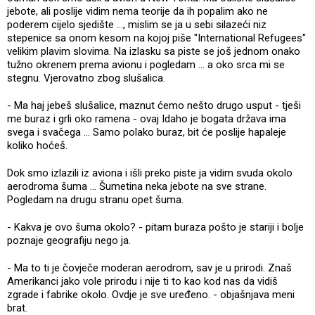
jebote, ali poslije vidim nema teorije da ih popalim ako ne
poderem cijelo sjedište ..., mislim se ja u sebi silazeći niz
stepenice sa onom kesom na kojoj piše "International Refugees"
velikim plavim slovima. Na izlasku sa piste se još jednom onako
tužno okrenem prema avionu i pogledam ... a oko srca mi se
stegnu. Vjerovatno zbog slušalica.
- Ma haj jebeš slušalice, maznut ćemo nešto drugo usput - tješi
me buraz i grli oko ramena - ovaj Idaho je bogata država ima
svega i svačega ... Samo polako buraz, bit će poslije hapaleje
koliko hoćeš.
Dok smo izlazili iz aviona i išli preko piste ja vidim svuda okolo
aerodroma šuma ... Šumetina neka jebote na sve strane.
Pogledam na drugu stranu opet šuma.
- Kakva je ovo šuma okolo? - pitam buraza pošto je stariji i bolje
poznaje geografiju nego ja.
- Ma to ti je čovječe moderan aerodrom, sav je u prirodi. Znaš
Amerikanci jako vole prirodu i nije ti to kao kod nas da vidiš
zgrade i fabrike okolo. Ovdje je sve uređeno. - objašnjava meni
brat.