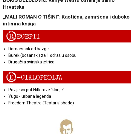
Hrvatska
„MALI ROMAN O TIŠINI“: Kaotična, zamršena i duboko
intimna knjiga
R
ECEPTI
Domaći sok od bazge
Burek (bosanski) za 1 odraslu osobu
Drugačija svinjska jetrica
E
-CIKLOPEDIJA
Povijesni put Hitlerove 'klonje'
Yugo - urbana legenda
Freedom Theatre (Teatar slobode)