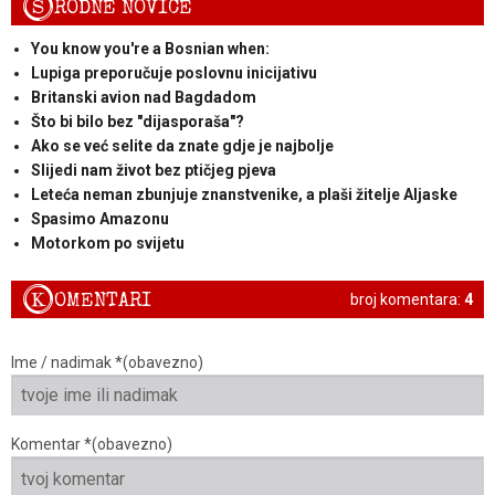
S
RODNE NOVICE
You know you're a Bosnian when:
Lupiga preporučuje poslovnu inicijativu
Britanski avion nad Bagdadom
Što bi bilo bez "dijasporaša"?
Ako se već selite da znate gdje je najbolje
Slijedi nam život bez ptičjeg pjeva
Leteća neman zbunjuje znanstvenike, a plaši žitelje Aljaske
Spasimo Amazonu
Motorkom po svijetu
K
OMENTARI
broj komentara:
4
Ime / nadimak *(obavezno)
Komentar *(obavezno)