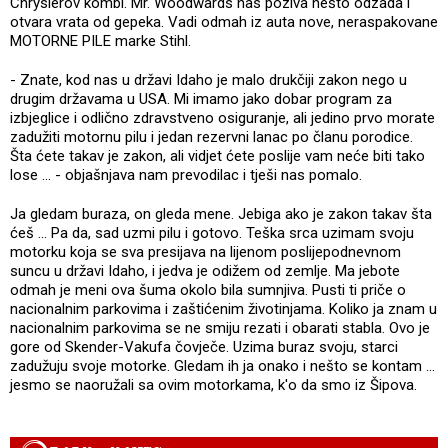
Chryslerov kombi. Mr. Woodwards nas poziva nešto odzada i
otvara vrata od gepeka. Vadi odmah iz auta nove, neraspakovane
MOTORNE PILE marke Stihl.
- Znate, kod nas u državi Idaho je malo drukčiji zakon nego u
drugim državama u USA. Mi imamo jako dobar program za
izbjeglice i odlično zdravstveno osiguranje, ali jedino prvo morate
zadužiti motornu pilu i jedan rezervni lanac po članu porodice.
Šta ćete takav je zakon, ali vidjet ćete poslije vam neće biti tako
lose ... - objašnjava nam prevodilac i tješi nas pomalo.
Ja gledam buraza, on gleda mene. Jebiga ako je zakon takav šta
ćeš ... Pa da, sad uzmi pilu i gotovo. Teška srca uzimam svoju
motorku koja se sva presijava na lijenom poslijepodnevnom
suncu u državi Idaho, i jedva je odižem od zemlje. Ma jebote
odmah je meni ova šuma okolo bila sumnjiva. Pusti ti priče o
nacionalnim parkovima i zaštićenim životinjama. Koliko ja znam u
nacionalnim parkovima se ne smiju rezati i obarati stabla. Ovo je
gore od Skender-Vakufa čovječe. Uzima buraz svoju, starci
zadužuju svoje motorke. Gledam ih ja onako i nešto se kontam ...
jesmo se naoružali sa ovim motorkama, k'o da smo iz Šipova.