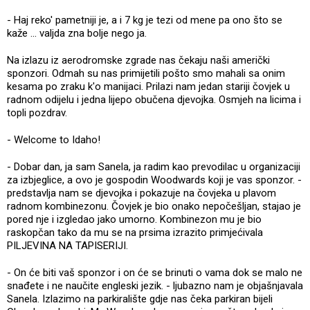
- Haj reko' pametniji je, a i 7 kg je tezi od mene pa ono što se
kaže ... valjda zna bolje nego ja.
Na izlazu iz aerodromske zgrade nas čekaju naši američki
sponzori. Odmah su nas primijetili pošto smo mahali sa onim
kesama po zraku k'o manijaci. Prilazi nam jedan stariji čovjek u
radnom odijelu i jedna lijepo obučena djevojka. Osmjeh na licima i
topli pozdrav.
- Welcome to Idaho!
- Dobar dan, ja sam Sanela, ja radim kao prevodilac u organizaciji
za izbjeglice, a ovo je gospodin Woodwards koji je vas sponzor. -
predstavlja nam se djevojka i pokazuje na čovjeka u plavom
radnom kombinezonu. Čovjek je bio onako nepočešljan, stajao je
pored nje i izgledao jako umorno. Kombinezon mu je bio
raskopčan tako da mu se na prsima izrazito primjećivala
PILJEVINA NA TAPISERIJI.
- On će biti vaš sponzor i on će se brinuti o vama dok se malo ne
snađete i ne naučite engleski jezik. - ljubazno nam je objašnjavala
Sanela. Izlazimo na parkiralište gdje nas čeka parkiran bijeli