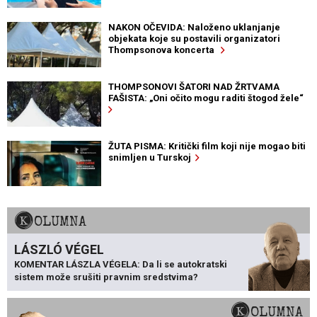
NAKON OČEVIDA: Naloženo uklanjanje
objekata koje su postavili organizatori
Thompsonova koncerta
THOMPSONOVI ŠATORI NAD ŽRTVAMA
FAŠISTA: „Oni očito mogu raditi štogod žele“
ŽUTA PISMA: Kritički film koji nije mogao biti
snimljen u Turskoj
KOLUMNA
LÁSZLÓ VÉGEL
KOMENTAR LÁSZLA VÉGELA: Da li se autokratski
sistem može srušiti pravnim sredstvima?
KOLUMNA