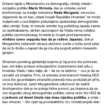
Državni tajnik u Ministarstvu za demografiju, obitelj, mlade i
socijalnu politiku
Marin Strmota
, dao je ostavku usred
konferencije za medije ministrice
Nade Murganić
, nervozno
objasnivši da on kao „mladi čovjek Republike Hrvatske“ ne može
sudjelovati u neozbiljnim pokušajima spašavanja demografske
slike zemlje. Dvije, tri minute snimke tog političkog ispada zaista
su spektakularne; skršen spoznajom da Vlada nema ozbiljnu
politiku razmnožavanja, hrvatski je čovjek pred kamerama
efektno izveo seppuku kao da je rođeni Japanac
, dok je
Murganićka zažarenih obraza ukočeno zurila u točku pred sebe
da ne bi došla u napast da ga iza uha pogodi jednim mawashi-
gerijem.
Shvaćam ponekog gledatelja kojemu je taj prizor bio potresan,
kao, eto kako prolaze entuzijastični znanstvenici kad uđu u
hrvatsku Vladu i tako dalje, ali – da se ne lažemo – ovo je da se
razvališ od smijeha. Prvo, ta istinska iznerviranost mladog HDZ-
ovca što ga prekaljeni stranački pokeraši nisu poslušali jer jel'te,
on ima doktorat, zatim Murganićkina odlučnost da zadrži
dostojanstvo dok je ne pokupi hitna pomoć, pa činjenica da se
sve dogodilo zbog demografske politike, nema veze što HDZ
ni
u jednom od devet života nije imao nijednu politiku
, a onda –
kao vrhunac – što cijeli taj pronatalitetni, tzv. revitalizacijski elan