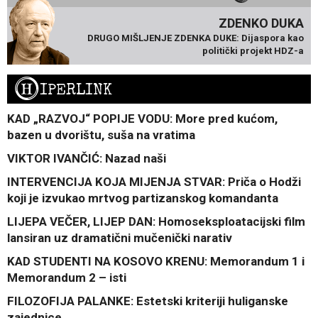
ZDENKO DUKA
DRUGO MIŠLJENJE ZDENKA DUKE: Dijaspora kao
politički projekt HDZ-a
H
IPERLINK
KAD „RAZVOJ“ POPIJE VODU: More pred kućom,
bazen u dvorištu, suša na vratima
VIKTOR IVANČIĆ: Nazad naši
INTERVENCIJA KOJA MIJENJA STVAR: Priča o Hodži
koji je izvukao mrtvog partizanskog komandanta
LIJEPA VEČER, LIJEP DAN: Homoseksploatacijski film
lansiran uz dramatični mučenički narativ
KAD STUDENTI NA KOSOVO KRENU: Memorandum 1 i
Memorandum 2 – isti
FILOZOFIJA PALANKE: Estetski kriteriji huliganske
zajednice