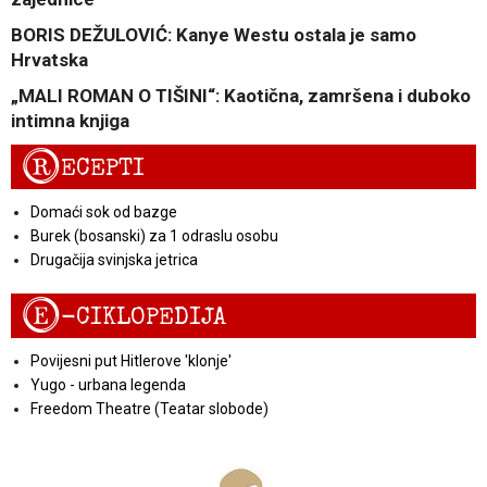
BORIS DEŽULOVIĆ: Kanye Westu ostala je samo
Hrvatska
„MALI ROMAN O TIŠINI“: Kaotična, zamršena i duboko
intimna knjiga
R
ECEPTI
Domaći sok od bazge
Burek (bosanski) za 1 odraslu osobu
Drugačija svinjska jetrica
E
-CIKLOPEDIJA
Povijesni put Hitlerove 'klonje'
Yugo - urbana legenda
Freedom Theatre (Teatar slobode)