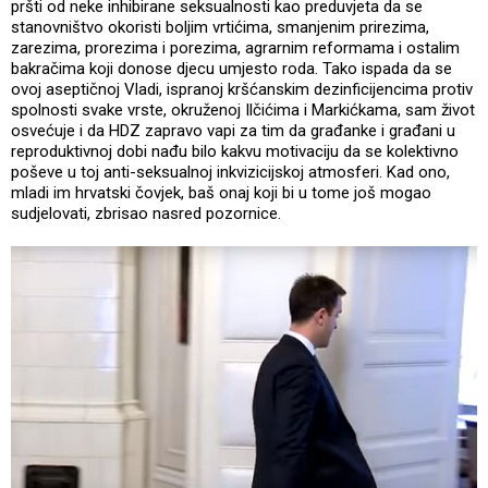
pršti od neke inhibirane seksualnosti kao preduvjeta da se
stanovništvo okoristi boljim vrtićima, smanjenim prirezima,
zarezima, prorezima i porezima, agrarnim reformama i ostalim
bakračima koji donose djecu umjesto roda. Tako ispada da se
ovoj aseptičnoj Vladi, ispranoj kršćanskim dezinficijencima protiv
spolnosti svake vrste, okruženoj Ilčićima i Markićkama, sam život
osvećuje i da HDZ zapravo vapi za tim da građanke i građani u
reproduktivnoj dobi nađu bilo kakvu motivaciju da se kolektivno
poševe u toj anti-seksualnoj inkvizicijskoj atmosferi. Kad ono,
mladi im hrvatski čovjek, baš onaj koji bi u tome još mogao
sudjelovati, zbrisao nasred pozornice.