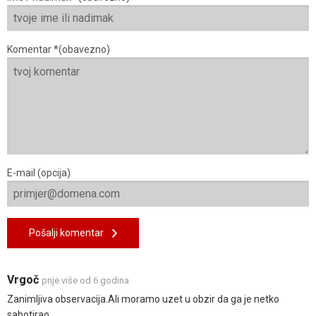
Komentar *(obavezno)
E-mail (opcija)
Pošalji komentar
Vrgoč
prije više od 6 godina
Zanimljiva observacija.Ali moramo uzet u obzir da ga je netko
sabotirao.