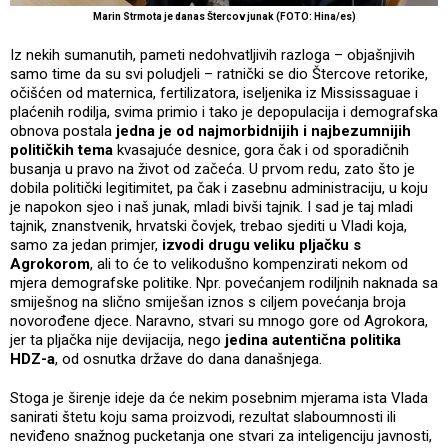
Marin Strmota je danas Štercov junak (FOTO: Hina/es)
Iz nekih sumanutih, pameti nedohvatljivih razloga – objašnjivih
samo time da su svi poludjeli – ratnički se dio Štercove retorike,
očišćen od maternica, fertilizatora, iseljenika iz Mississaguae i
plaćenih rodilja, svima primio i tako je depopulacija i demografska
obnova postala
jedna je od najmorbidnijih i najbezumnijih
političkih tema
kvasajuće desnice, gora čak i od sporadičnih
busanja u pravo na život od začeća. U prvom redu, zato što je
dobila politički legitimitet, pa čak i zasebnu administraciju, u koju
je napokon sjeo i naš junak, mladi bivši tajnik. I sad je taj mladi
tajnik, znanstvenik, hrvatski čovjek, trebao sjediti u Vladi koja,
samo za jedan primjer,
izvodi drugu veliku pljačku s
Agrokorom
, ali to će to velikodušno kompenzirati nekom od
mjera demografske politike. Npr. povećanjem rodiljnih naknada sa
smiješnog na slično smiješan iznos s ciljem povećanja broja
novorođene djece. Naravno, stvari su mnogo gore od Agrokora,
jer ta pljačka nije devijacija, nego
jedina autentična politika
HDZ-a
, od osnutka države do dana današnjega.
Stoga je širenje ideje da će nekim posebnim mjerama ista Vlada
sanirati štetu koju sama proizvodi, rezultat slaboumnosti ili
neviđeno snažnog pucketanja one stvari za inteligenciju javnosti,