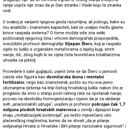
ranije uopće nije znao da je član stranke i Vlade koju ta stranka
vodi.
U svakoj je varijanti njegova gesta razumljiva, ali pobogu, kakvi su
mu analitički i znanstveni kapaciteti, kad se uvaljao među glavne
krivce raspada sistema? O tome možda više zna veliki
poštovatelj njegovog čina i vrhovni demografski propovjednik,
sveučilišni profesor demografije
Stjepan Šterc
, koji je raspalio
cijelo to ludilo s organskim metaforama o bijeloj kugi, smrti
nacije, itd., zbog kojih bi se cijela četa teoretičara totalitarizma
uhvatila za pištolj.
Provedete li sate guglajući, uvjerit ćete se da Šterc u javnosti
zaista više figurira kao
desničarska ikona i mentalni
fertilizator
, nego kao znanstvenik, pošto su mu sva javno
obznanjena rješenja na liniji čistog hrvatskog ludila: nakon što je
proglasio da smo u stanju post-ratnog rata za opstanak nacije,
pozvao na ideološku homogenizaciju i izjavio da je za ukidanje
svih „anacionalnih udruga“, uvaženi je profesor
pobrojao čak 1,7
milijuna plodnih hrvatskih maternica
u zemlji i dijaspori koje
imaju „revitalizacijski potencijal“, pa nešto mjesečario oko
plaćeničkog majčinstva, kumio da se shvati „da je pitanje
iseljavanja Hrvata iz Hrvatske i BiH pitanje nacionalne sigurnosti“ i