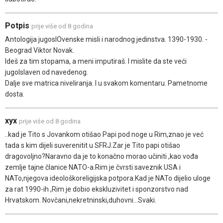
Potpis
prije više od 8 godina
Antologija jugoslOvenske misli i narodnog jedinstva. 1390-1930. -
Beograd Viktor Novak.
Ideš za tim stopama, a meni imputiraš. I mislite da ste veći
jugolslaven od navedenog.
Dalje sve matrica niveliranja. I u svakom komentaru. Pametnome
dosta.
xyx
prije više od 8 godina
..kad je Tito s Jovankom otišao Papi pod noge u Rim,znao je već
tada s kim dijeli suverenitit u SFRJ.Zar je Tito papi otišao
dragovoljno?Naravno da je to konačno morao učiniti ,kao vođa
zemlje tajne članice NATO-a.Rim je čvrsti saveznik USA i
NATo,njegova ideološkoreligijska potpora.Kad je NATo dijelio uloge
za rat 1990-ih ,Rim je dobio ekskluzivitet i sponzorstvo nad
Hrvatskom. Novčani,nekretninski,duhovni...Svaki.