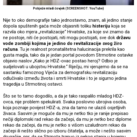
Pobježe mladi čovjek (SCREENSHOT: YouTube)
Nije to oko demografije tako jednostavno, znam, ali jedino stanje
dopola spuštenih gaća može objasniti toliku
histeriju
koja se
razvila oko mjera „revitalizacije“ Hrvatske, za koje svi znamo da
ne postoje, niti će postojati, niti mogu postojati, sve dok
državu
vode zombiji kojima je jedino do revitalizacije svog žiro
računa
. Tu je realnost pronatalitetna halucinacija prekrila kao
gusta magla, tako da je jedan portal povodom Strmotine ostavke
objavio naslov „Kako je HDZ-ovac postao heroj? Odbio je
sudjelovati u ubojstvu Hrvatske.“ Riječju, mi vjerujemo da se na
sastanku famoznog Vijeća za demografsku revitalizaciju
odlučivalo između života i smrti Hrvatske i to je sigurno jedina
tragedija u Strmotinoj ostavci.
Što se to tamo dogodilo, a da je tako raspalilo mladog HDZ-
ovca, nije problem spekulirati. Svaka poslovno ubrojiva osoba,
koja poznaje povijest HDZ-a, zna da tamo ne ulaziš osjetljivih
živaca. Sasvim je moguće da mu je netko tko je ranije prepisao
nečiji diplomski rad rekao da začepi, da mu je netko bez diplome
rekao da začepi, da mu je netko s višom uzaludnom rekao da
začepi ili nešto slično po izboru čitatelja, a može i nešto sasvim
drugačije, npr. da se Strmota trgnuo iz nekog stanja u kojemu