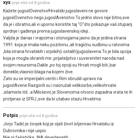
xyx
prije više od 8 godina
Kažete-jugoslOvenstvo!Hrvatski jugoslaveni ne govore
jugoslOvenstvo nego jugoslAvenstvo.To jedno slovo nije bitno,sve
da je i obratno,ali vi uporno koristite taj "O"što pokazuje vaš stupanj
sprdnje i gađenja prema jugoslavenskoj ideji...
Valjda je danas i vrapcima i stonogama jasno da je jedina strana
1991. koja je imala neku pozitivnu ,ali tragičnu sudbinu u ratovima
,bila strana hrvatskih i srpskih(i ostalih)jugoslavena.To je bila opcija
koja je mogla obraniti mir ,prijateljstvo i suverenitet naroda nad
svojim resursima.Dakle ,po toj opciji su Hrvati mogli biti ,bar
donekle,vlasnici blaga na kojem žive.
Zato su se imperijalni centri i Rim obrušili upravo na
jugoslAvene.Razgorili su i naoružali velikosrbe,velikohrvate
,islamiste itd...a Milošević je Slovencima otvorio zapadna vrata te ih
protjerao iz SFRJ ,sve da bi utabao stazu Hrvatima.
Potpis
prije više od 8 godina
Jorjo Tadić je čovjek koji je cijeli život istjerivao Hrvatsku iz
Dubrovnika i nije uspio.
Nije ni fašistička JNA devedesetih.