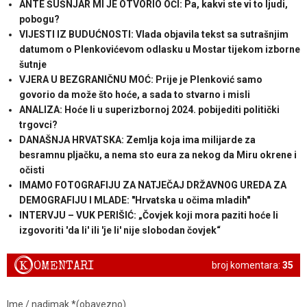
ANTE ŠUŠNJAR MI JE OTVORIO OČI: Pa, kakvi ste vi to ljudi,
pobogu?
VIJESTI IZ BUDUĆNOSTI: Vlada objavila tekst sa sutrašnjim
datumom o Plenkovićevom odlasku u Mostar tijekom izborne
šutnje
VJERA U BEZGRANIČNU MOĆ: Prije je Plenković samo
govorio da može što hoće, a sada to stvarno i misli
ANALIZA: Hoće li u superizbornoj 2024. pobijediti politički
trgovci?
DANAŠNJA HRVATSKA: Zemlja koja ima milijarde za
besramnu pljačku, a nema sto eura za nekog da Miru okrene i
očisti
IMAMO FOTOGRAFIJU ZA NATJEČAJ DRŽAVNOG UREDA ZA
DEMOGRAFIJU I MLADE: "Hrvatska u očima mladih"
INTERVJU – VUK PERIŠIĆ: „Čovjek koji mora paziti hoće li
izgovoriti 'da li' ili 'je li' nije slobodan čovjek“
K
OMENTARI
broj komentara:
35
Ime / nadimak *(obavezno)