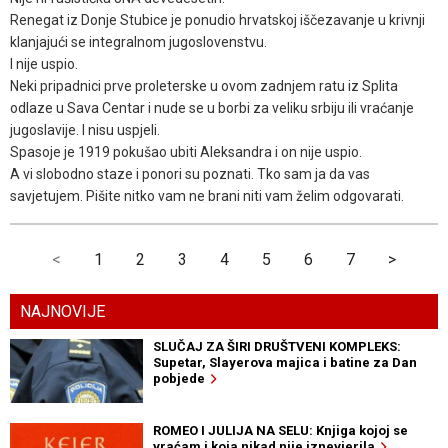
Renegat iz Donje Stubice je ponudio hrvatskoj iščezavanje u krivnji
klanjajući se integralnom jugoslovenstvu.
I nije uspio.
Neki pripadnici prve proleterske u ovom zadnjem ratu iz Splita
odlaze u Sava Centar i nude se u borbi za veliku srbiju ili vraćanje
jugoslavije. I nisu uspjeli.
Spasoje je 1919 pokušao ubiti Aleksandra i on nije uspio.
A vi slobodno staze i ponori su poznati. Tko sam ja da vas
savjetujem. Pišite nitko vam ne brani niti vam želim odgovarati.
<
1
2
3
4
5
6
7
>
NAJNOVIJE
SLUČAJ ZA ŠIRI DRUŠTVENI KOMPLEKS:
Supetar, Slayerova majica i batine za Dan
pobjede
ROMEO I JULIJA NA SELU: Knjiga kojoj se
vraćam i koja nikad nije iznevjerila