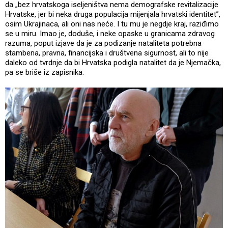
da „bez hrvatskoga iseljeništva nema demografske revitalizacije
Hrvatske, jer bi neka druga populacija mijenjala hrvatski identitet”,
osim Ukrajinaca, ali oni nas neće. I tu mu je negdje kraj, raziđimo
se u miru. Imao je, doduše, i neke opaske u granicama zdravog
razuma, poput izjave da je za podizanje nataliteta potrebna
stambena, pravna, financijska i društvena sigurnost, ali to nije
daleko od tvrdnje da bi Hrvatska podigla natalitet da je Njemačka,
pa se briše iz zapisnika.