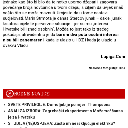
jednako kao što bi bilo da te netko uporno džepari i zagovara
povećanje broja novčanica u tvom džepu, s ciljem da uvijek imaš
nešto što se može maznuti. Umjesto da u tome nastavi
sudjelovati, Marin Strmota je danas Štercov junak – dakle, junak
kreatora cijele te perverzne situacije - jer su mu „interesi
Hrvatske bili iznad osobnih“. Možda to jest tako iz trećeg
pokušaja, ali evidentno je da
barem dva puta osobni interesi
nisu bili zanemareni
, kada je ulazio u HDZ i kada je ulazio u
ovakvu Vladu.
Lupiga.Com
Naslovna fotografija: Hina
S
RODNE NOVICE
SVETE PRIVILEGIJE: Domoljublje po mjeri Thompsona
ANALIZA IZBORA: Zagrebački eksperiment s Možemo! šansa
je za Hrvatsku
STUDIJA (NE)USPJEHA: Zašto im ne isključuju elektriku?