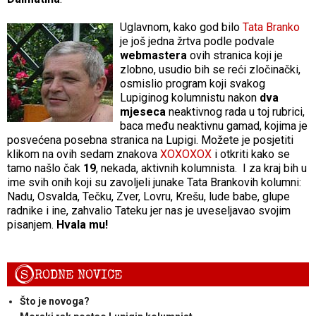
Uglavnom, kako god bilo
Tata Branko
je još jedna žrtva podle podvale
webmastera
ovih stranica koji je
zlobno, usudio bih se reći zločinački,
osmislio program koji svakog
Lupiginog kolumnistu nakon
dva
mjeseca
neaktivnog rada u toj rubrici,
baca među neaktivnu gamad, kojima je
posvećena posebna stranica na Lupigi. Možete je posjetiti
klikom na ovih sedam znakova
XOXOXOX
i otkriti kako se
tamo našlo čak
19
, nekada, aktivnih kolumnista. I za kraj bih u
ime svih onih koji su zavoljeli junake Tata Brankovih kolumni:
Nadu, Osvalda, Tečku, Zver, Lovru, Krešu, lude babe, glupe
radnike i ine, zahvalio Tateku jer nas je uveseljavao svojim
pisanjem.
Hvala mu!
S
RODNE NOVICE
Što je novoga?