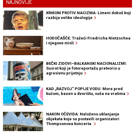
NAJNOVIJE
KRIKOM PROTIV NACIZMA: Limeni doboš koji
razbija velike ideologije
HODOČAŠĆE: Tražeći Friedricha Nietzschea
i njegove misli
BEČKI ZIDOVI–BALKANSKI NACIONALIZMI:
Susret koji je fotoreportažu pretvorio u
agresivnu prijetnju
KAD „RAZVOJ“ POPIJE VODU: More pred
kućom, bazen u dvorištu, suša na vratima
NAKON OČEVIDA: Naloženo uklanjanje
objekata koje su postavili organizatori
Thompsonova koncerta