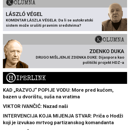
KOLUMNA
LÁSZLÓ VÉGEL
KOMENTAR LÁSZLA VÉGELA: Da li se autokratski
sistem može srušiti pravnim sredstvima?
KOLUMNA
ZDENKO DUKA
DRUGO MIŠLJENJE ZDENKA DUKE: Dijaspora kao
politički projekt HDZ-a
H
IPERLINK
KAD „RAZVOJ“ POPIJE VODU: More pred kućom,
bazen u dvorištu, suša na vratima
VIKTOR IVANČIĆ: Nazad naši
INTERVENCIJA KOJA MIJENJA STVAR: Priča o Hodži
koji je izvukao mrtvog partizanskog komandanta