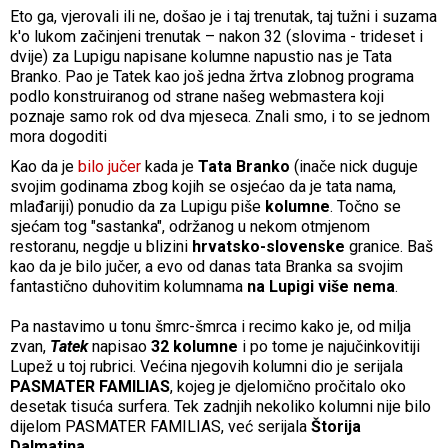
Eto ga, vjerovali ili ne, došao je i taj trenutak, taj tužni i suzama
k'o lukom začinjeni trenutak – nakon 32 (slovima - trideset i
dvije) za Lupigu napisane kolumne napustio nas je Tata
Branko. Pao je Tatek kao još jedna žrtva zlobnog programa
podlo konstruiranog od strane našeg webmastera koji
poznaje samo rok od dva mjeseca. Znali smo, i to se jednom
mora dogoditi
Kao da je
bilo jučer
kada je
Tata Branko
(inače nick duguje
svojim godinama zbog kojih se osjećao da je tata nama,
mlađariji) ponudio da za Lupigu piše
kolumne
. Točno se
sjećam tog "sastanka", održanog u nekom otmjenom
restoranu, negdje u blizini
hrvatsko-slovenske
granice. Baš
kao da je bilo jučer, a evo od danas tata Branka sa svojim
fantastično duhovitim kolumnama
na Lupigi više nema
.
Pa nastavimo u tonu šmrc-šmrca i recimo kako je, od milja
zvan,
Tatek
napisao
32 kolumne
i po tome je najučinkovitiji
Lupež u toj rubrici. Većina njegovih kolumni dio je serijala
PASMATER FAMILIAS
, kojeg je djelomično pročitalo oko
desetak tisuća surfera. Tek zadnjih nekoliko kolumni nije bilo
dijelom PASMATER FAMILIAS, već serijala
Štorija
Dalmatina
.