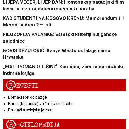
LIJEPA VEČER, LIJEP DAN: Homoseksploatacijski film
lansiran uz dramatični mučenički narativ
KAD STUDENTI NA KOSOVO KRENU: Memorandum 1 i
Memorandum 2 – isti
FILOZOFIJA PALANKE: Estetski kriteriji huliganske
zajednice
BORIS DEŽULOVIĆ: Kanye Westu ostala je samo
Hrvatska
„MALI ROMAN O TIŠINI“: Kaotična, zamršena i duboko
intimna knjiga
R
ECEPTI
Domaći sok od bazge
Burek (bosanski) za 1 odraslu osobu
Drugačija svinjska jetrica
E
-CIKLOPEDIJA