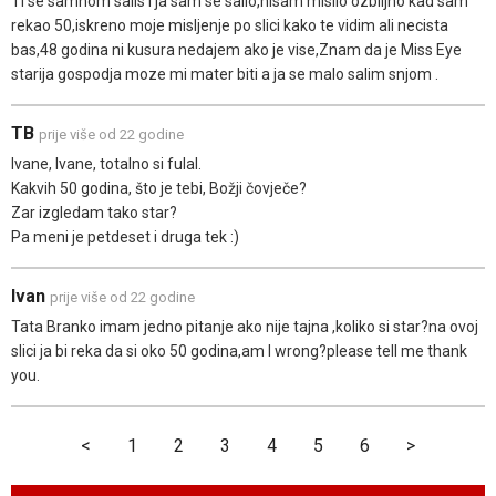
Ti se samnom salis i ja sam se salio,nisam mislio ozbiljno kad sam
rekao 50,iskreno moje misljenje po slici kako te vidim ali necista
bas,48 godina ni kusura nedajem ako je vise,Znam da je Miss Eye
starija gospodja moze mi mater biti a ja se malo salim snjom .
TB
prije više od 22 godine
Ivane, Ivane, totalno si fulal.
Kakvih 50 godina, što je tebi, Božji čovječe?
Zar izgledam tako star?
Pa meni je petdeset i druga tek :)
Ivan
prije više od 22 godine
Tata Branko imam jedno pitanje ako nije tajna ,koliko si star?na ovoj
slici ja bi reka da si oko 50 godina,am I wrong?please tell me thank
you.
<
1
2
3
4
5
6
>