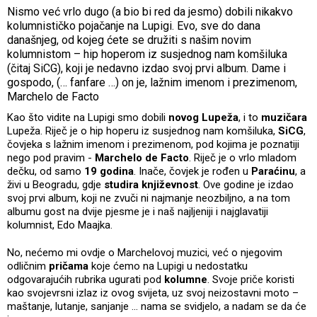
Nismo već vrlo dugo (a bio bi red da jesmo) dobili nikakvo
kolumnističko pojačanje na Lupigi. Evo, sve do dana
današnjeg, od kojeg ćete se družiti s našim novim
kolumnistom – hip hoperom iz susjednog nam komšiluka
(čitaj SiCG), koji je nedavno izdao svoj prvi album. Dame i
gospodo, (… fanfare …) on je, lažnim imenom i prezimenom,
Marchelo de Facto
Kao što vidite na Lupigi smo dobili
novog Lupeža
, i to
muzičara
Lupeža. Riječ je o hip hoperu iz susjednog nam komšiluka,
SiCG
,
čovjeka s lažnim imenom i prezimenom, pod kojima je poznatiji
nego pod pravim -
Marchelo de Facto
. Riječ je o vrlo mladom
dečku, od samo
19 godina
. Inače, čovjek je rođen u
Paraćinu
, a
živi u Beogradu, gdje
studira književnost
. Ove godine je izdao
svoj prvi album, koji ne zvuči ni najmanje neozbiljno, a na tom
albumu gost na dvije pjesme je i naš najljeniji i najglavatiji
kolumnist, Edo Maajka.
No, nećemo mi ovdje o Marchelovoj muzici, već o njegovim
odličnim
pričama
koje ćemo na Lupigi u nedostatku
odgovarajućih rubrika ugurati pod
kolumne
. Svoje priče koristi
kao svojevrsni izlaz iz ovog svijeta, uz svoj neizostavni moto –
maštanje, lutanje, sanjanje … nama se svidjelo, a nadam se da će