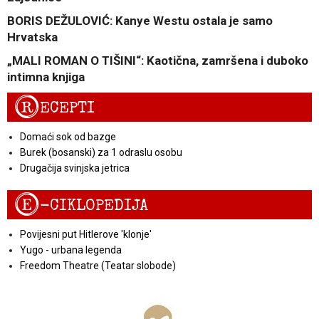
BORIS DEŽULOVIĆ: Kanye Westu ostala je samo
Hrvatska
„MALI ROMAN O TIŠINI“: Kaotična, zamršena i duboko
intimna knjiga
R
ECEPTI
Domaći sok od bazge
Burek (bosanski) za 1 odraslu osobu
Drugačija svinjska jetrica
E
-CIKLOPEDIJA
Povijesni put Hitlerove 'klonje'
Yugo - urbana legenda
Freedom Theatre (Teatar slobode)