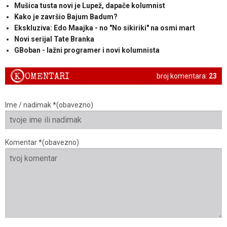
Mušica tusta novi je Lupež, dapače kolumnist
Kako je završio Bajum Badum?
Ekskluziva: Edo Maajka - no "No sikiriki" na osmi mart
Novi serijal Tate Branka
GBoban - lažni programer i novi kolumnista
K
OMENTARI
broj komentara:
23
Ime / nadimak *(obavezno)
Komentar *(obavezno)