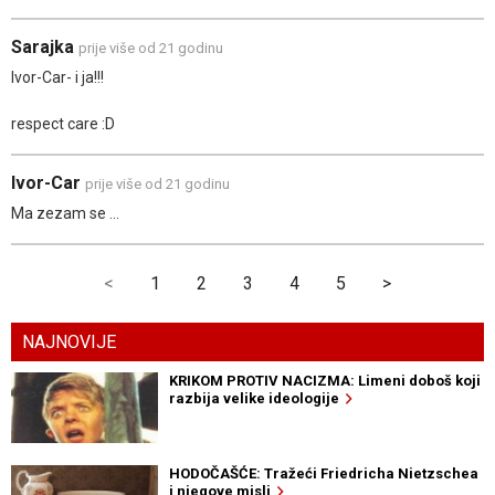
Sarajka
prije više od 21 godinu
Ivor-Car- i ja!!!
respect care :D
Ivor-Car
prije više od 21 godinu
Ma zezam se ...
<
1
2
3
4
5
>
NAJNOVIJE
KRIKOM PROTIV NACIZMA: Limeni doboš koji
razbija velike ideologije
HODOČAŠĆE: Tražeći Friedricha Nietzschea
i njegove misli