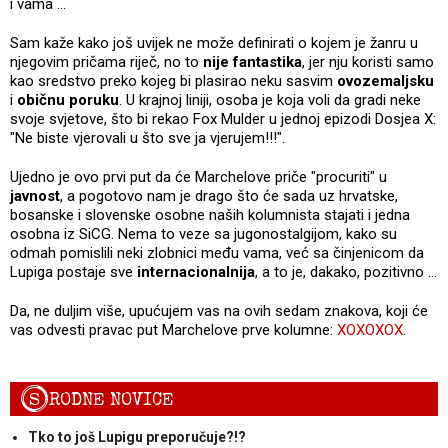
i vama …
Sam kaže kako još uvijek ne može definirati o kojem je žanru u
njegovim pričama riječ, no to
nije fantastika
, jer nju koristi samo
kao sredstvo preko kojeg bi plasirao neku sasvim
ovozemaljsku
i
običnu poruku
. U krajnoj liniji, osoba je koja voli da gradi neke
svoje svjetove, što bi rekao Fox Mulder u jednoj epizodi Dosjea X:
"Ne biste vjerovali u što sve ja vjerujem!!!".
Ujedno je ovo prvi put da će Marchelove priče "procuriti" u
javnost
, a pogotovo nam je drago što će sada uz hrvatske,
bosanske i slovenske osobne naših kolumnista stajati i jedna
osobna iz SiCG. Nema to veze sa jugonostalgijom, kako su
odmah pomislili neki zlobnici među vama, već sa činjenicom da
Lupiga postaje sve
internacionalnija
, a to je, dakako, pozitivno …
Da, ne duljim više, upućujem vas na ovih sedam znakova, koji će
vas odvesti pravac put Marchelove prve kolumne:
XOXOXOX
.
S
RODNE NOVICE
Tko to još Lupigu preporučuje?!?