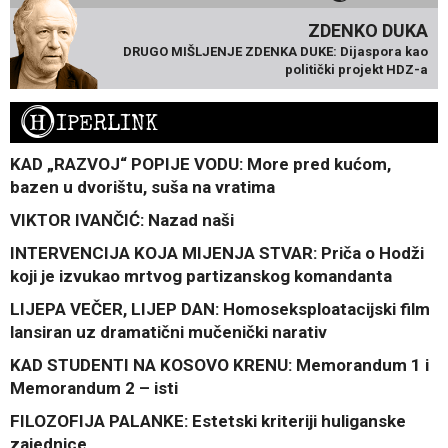
ZDENKO DUKA
DRUGO MIŠLJENJE ZDENKA DUKE: Dijaspora kao
politički projekt HDZ-a
H
IPERLINK
KAD „RAZVOJ“ POPIJE VODU: More pred kućom,
bazen u dvorištu, suša na vratima
VIKTOR IVANČIĆ: Nazad naši
INTERVENCIJA KOJA MIJENJA STVAR: Priča o Hodži
koji je izvukao mrtvog partizanskog komandanta
LIJEPA VEČER, LIJEP DAN: Homoseksploatacijski film
lansiran uz dramatični mučenički narativ
KAD STUDENTI NA KOSOVO KRENU: Memorandum 1 i
Memorandum 2 – isti
FILOZOFIJA PALANKE: Estetski kriteriji huliganske
zajednice