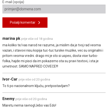
E-mail (opcija)
Pošalji komentar
marina pk
prije više od 18 godina
ma koliko te/vas narod ne razume, ja mislim da je tvoj rad veoma
vazan, i stavovi nisu kopija tuc-tuc turske muzike, vec su originalni i
pritom veoma vredni. drago mi je sto si uspeo, dosta vise turbo-
folka, hajde mi pisci da im pokazemo sta su pravi textovi, i sta je
umetnost. SAMO NAPRED COVECE!!!
Ivor-Car
prije više od 20 godina
To ti po nacionalnom ključu, pretpostavljam?
Enemy
prije više od 20 godina
Maretu nema ravnog!Jebo vas Edo!