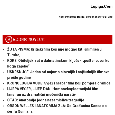
Lupiga.Com
Naslovna fotografija: screenshot/YouTube
S
RODNE NOVICE
ŽUTA PISMA: Kritički film koji nije mogao biti snimljen u
Turskoj
KOKE: Obiteljski rat u dalmatinskom ključu - „pošteno, pa 'ko
koga zajebe“
USKRSNUĆE: Jedan od najambicioznijih i najčudnijih filmova
prošle godine
KRONOLOGIJA VODE: Svjež i hrabar film koji pomjera granice
LIJEPA VEČER, LIJEP DAN: Homoseksploatacijski film
lansiran uz dramatični mučenički narativ
OTAC: Anatomija jedne nezamislive tragedije
ORSON WELLES I ANATOMIJA ZLA: Od Građanina Kanea do
šerifa Quinlana