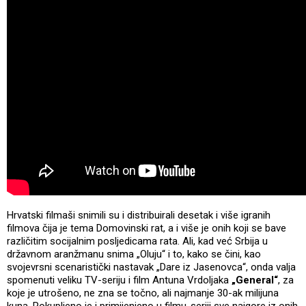
Hrvatski filmaši snimili su i distribuirali desetak i više igranih
filmova čija je tema Domovinski rat, a i više je onih koji se bave
različitim socijalnim posljedicama rata. Ali, kad već Srbija u
državnom aranžmanu snima „Oluju“ i to, kako se čini, kao
svojevrsni scenaristički nastavak „Dare iz Jasenovca“, onda valja
spomenuti veliku TV-seriju i film Antuna Vrdoljaka
„General“
, za
koje je utrošeno, ne zna se točno, ali najmanje 30-ak milijuna
kuna. Pokupljeno je i primijenjeno u filmu-seriji sve najgore iz onih