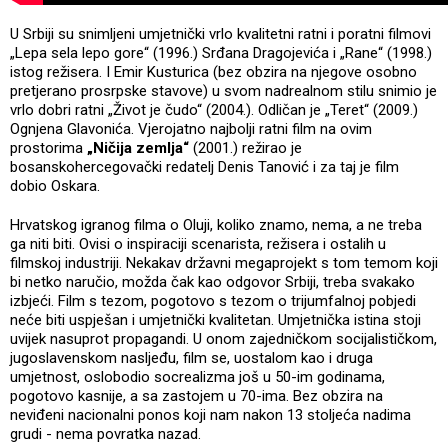
U Srbiji su snimljeni umjetnički vrlo kvalitetni ratni i poratni filmovi
„Lepa sela lepo gore“ (1996.) Srđana Dragojevića i „Rane“ (1998.)
istog režisera. I Emir Kusturica (bez obzira na njegove osobno
pretjerano prosrpske stavove) u svom nadrealnom stilu snimio je
vrlo dobri ratni „Život je čudo“ (2004.). Odličan je „Teret“ (2009.)
Ognjena Glavonića. Vjerojatno najbolji ratni film na ovim
prostorima
„Ničija zemlja“
(2001.) režirao je
bosanskohercegovački redatelj Denis Tanović i za taj je film
dobio Oskara.
Hrvatskog igranog filma o Oluji, koliko znamo, nema, a ne treba
ga niti biti. Ovisi o inspiraciji scenarista, režisera i ostalih u
filmskoj industriji. Nekakav državni megaprojekt s tom temom koji
bi netko naručio, možda čak kao odgovor Srbiji, treba svakako
izbjeći. Film s tezom, pogotovo s tezom o trijumfalnoj pobjedi
neće biti uspješan i umjetnički kvalitetan. Umjetnička istina stoji
uvijek nasuprot propagandi. U onom zajedničkom socijalističkom,
jugoslavenskom nasljeđu, film se, uostalom kao i druga
umjetnost, oslobodio socrealizma još u 50-im godinama,
pogotovo kasnije, a sa zastojem u 70-ima. Bez obzira na
neviđeni nacionalni ponos koji nam nakon 13 stoljeća nadima
grudi - nema povratka nazad.