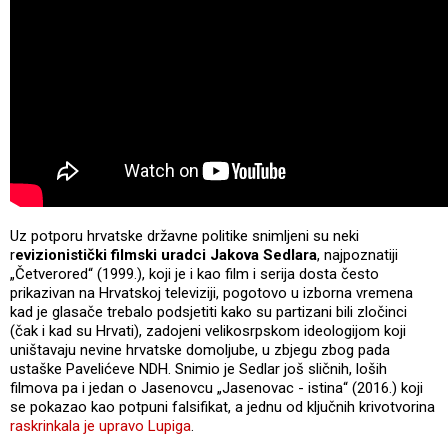
Uz potporu hrvatske državne politike snimljeni su neki
r
evizionistički filmski uradci Jakova Sedlara
, najpoznatiji
„Četverored“ (1999.), koji je i kao film i serija dosta često
prikazivan na Hrvatskoj televiziji, pogotovo u izborna vremena
kad je glasače trebalo podsjetiti kako su partizani bili zločinci
(čak i kad su Hrvati), zadojeni velikosrpskom ideologijom koji
uništavaju nevine hrvatske domoljube, u zbjegu zbog pada
ustaške Pavelićeve NDH. Snimio je Sedlar još sličnih, loših
filmova pa i jedan o Jasenovcu „Jasenovac - istina“ (2016.) koji
se pokazao kao potpuni falsifikat, a jednu od ključnih krivotvorina
raskrinkala je upravo Lupiga
.