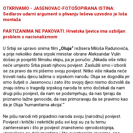
OTKRIVAMO - JASENOVAC-FOTOŠOPIRANA ISTINA:
Sedlarov udarni argument o plivanju leševa uzvodno je loša
montaža
PARTIZANIMA NE PAKOVATI: Hrvatska ljevica ima ozbiljan
problem s nacionalizmom
U Srbiji se upravo snima film
„Oluja“
režisera Miloša Radunovića,
a prije nekoliko dana srpski ministar obrane Aleksandar Vulin
došao je posjetiti filmsku ekipu, pa je poručio: „Nikada više nitko
neće umjesto Srba pisati njihovu povijest. Zaslužili smo i izborili
se za pravo da mi pišemo svoju povijest. Nitko više nikada neće
trovati našu djecu lažima o srpskom narodu. Oluja se dogodila jer
smo šutjeli o Jasenovcu i zato što svojoj djeci nismo dozvolili da
znaju istinu o tragediji srpskog naroda te smo dočekali da nam
drugi pišu povijest, da nam se podsmjehuju, da nas tjeraju da
priznamo lažne genocide, da nas primoravaju da se pravimo kao
da je Oluja 'humanitarna akcija'.“
Ne pišu narodi niti pripadnici naroda svoju (narodnu) povijest.
Povijest i kritički i nekritički pišu svi koji su za tu temu
zainteresirani i što je povijest znanstveno vjerodostojnija,