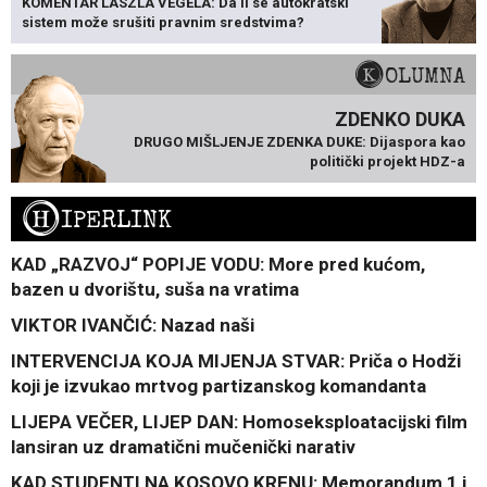
KOMENTAR LÁSZLA VÉGELA: Da li se autokratski
sistem može srušiti pravnim sredstvima?
KOLUMNA
ZDENKO DUKA
DRUGO MIŠLJENJE ZDENKA DUKE: Dijaspora kao
politički projekt HDZ-a
H
IPERLINK
KAD „RAZVOJ“ POPIJE VODU: More pred kućom,
bazen u dvorištu, suša na vratima
VIKTOR IVANČIĆ: Nazad naši
INTERVENCIJA KOJA MIJENJA STVAR: Priča o Hodži
koji je izvukao mrtvog partizanskog komandanta
LIJEPA VEČER, LIJEP DAN: Homoseksploatacijski film
lansiran uz dramatični mučenički narativ
KAD STUDENTI NA KOSOVO KRENU: Memorandum 1 i