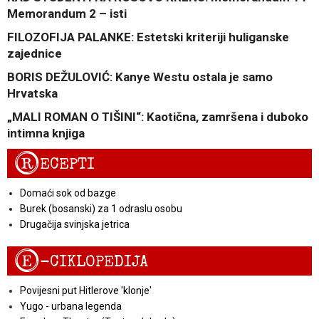
Memorandum 2 – isti
FILOZOFIJA PALANKE: Estetski kriteriji huliganske
zajednice
BORIS DEŽULOVIĆ: Kanye Westu ostala je samo
Hrvatska
„MALI ROMAN O TIŠINI“: Kaotična, zamršena i duboko
intimna knjiga
R
ECEPTI
Domaći sok od bazge
Burek (bosanski) za 1 odraslu osobu
Drugačija svinjska jetrica
E
-CIKLOPEDIJA
Povijesni put Hitlerove 'klonje'
Yugo - urbana legenda