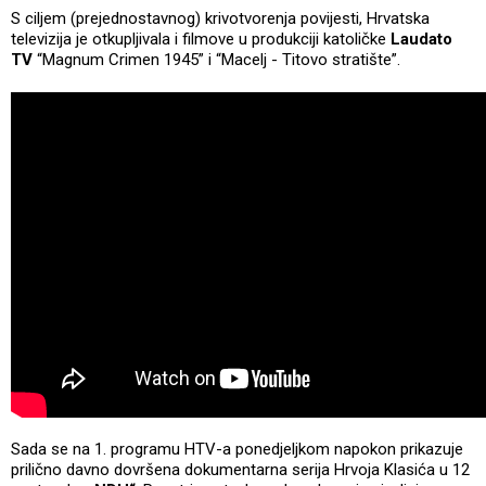
S ciljem (prejednostavnog) krivotvorenja povijesti, Hrvatska
televizija je otkupljivala i filmove u produkciji katoličke
Laudato
TV
“Magnum Crimen 1945” i “Macelj - Titovo stratište”.
Sada se na 1. programu HTV-a ponedjeljkom napokon prikazuje
prilično davno dovršena dokumentarna serija Hrvoja Klasića u 12