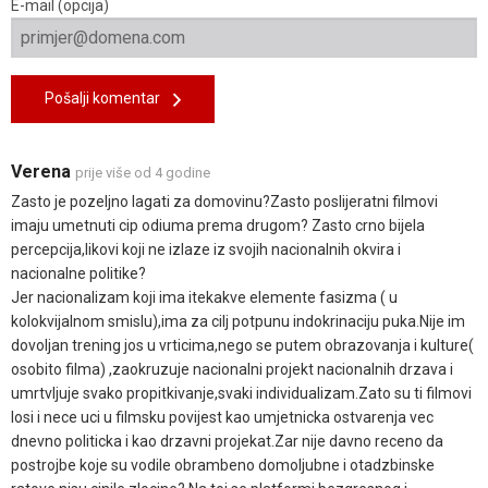
E-mail (opcija)
Pošalji komentar
Verena
prije više od 4 godine
Zasto je pozeljno lagati za domovinu?Zasto poslijeratni filmovi
imaju umetnuti cip odiuma prema drugom? Zasto crno bijela
percepcija,likovi koji ne izlaze iz svojih nacionalnih okvira i
nacionalne politike?
Jer nacionalizam koji ima itekakve elemente fasizma ( u
kolokvijalnom smislu),ima za cilj potpunu indokrinaciju puka.Nije im
dovoljan trening jos u vrticima,nego se putem obrazovanja i kulture(
osobito filma) ,zaokruzuje nacionalni projekt nacionalnih drzava i
umrtvljuje svako propitkivanje,svaki individualizam.Zato su ti filmovi
losi i nece uci u filmsku povijest kao umjetnicka ostvarenja vec
dnevno politicka i kao drzavni projekat.Zar nije davno receno da
postrojbe koje su vodile obrambeno domoljubne i otadzbinske