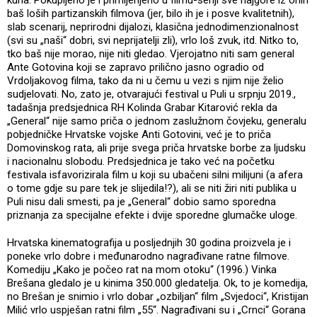
baš loših partizanskih filmova (jer, bilo ih je i posve kvalitetnih),
slab scenarij, neprirodni dijalozi, klasična jednodimenzionalnost
(svi su „naši“ dobri, svi neprijatelji zli), vrlo loš zvuk, itd. Nitko to,
tko baš nije morao, nije niti gledao. Vjerojatno niti sam general
Ante Gotovina koji se zapravo prilično jasno ogradio od
Vrdoljakovog filma, tako da ni u čemu u vezi s njim nije želio
sudjelovati. No, zato je, otvarajući festival u Puli u srpnju 2019.,
tadašnja predsjednica RH Kolinda Grabar Kitarović rekla da
„General“ nije samo priča o jednom zaslužnom čovjeku, generalu
pobjedničke Hrvatske vojske Anti Gotovini, već je to priča
Domovinskog rata, ali prije svega priča hrvatske borbe za ljudsku
i nacionalnu slobodu. Predsjednica je tako već na početku
festivala isfavorizirala film u koji su ubačeni silni milijuni (a afera
o tome gdje su pare tek je slijedila!?), ali se niti žiri niti publika u
Puli nisu dali smesti, pa je „General“ dobio samo sporedna
priznanja za specijalne efekte i dvije sporedne glumačke uloge.
Hrvatska kinematografija u posljednjih 30 godina proizvela je i
poneke vrlo dobre i međunarodno nagrađivane ratne filmove.
Komediju „Kako je počeo rat na mom otoku“ (1996.) Vinka
Brešana gledalo je u kinima 350.000 gledatelja. Ok, to je komedija,
no Brešan je snimio i vrlo dobar „ozbiljan“ film „Svjedoci“, Kristijan
Milić vrlo uspješan ratni film „55“. Nagrađivani su i „Crnci“ Gorana