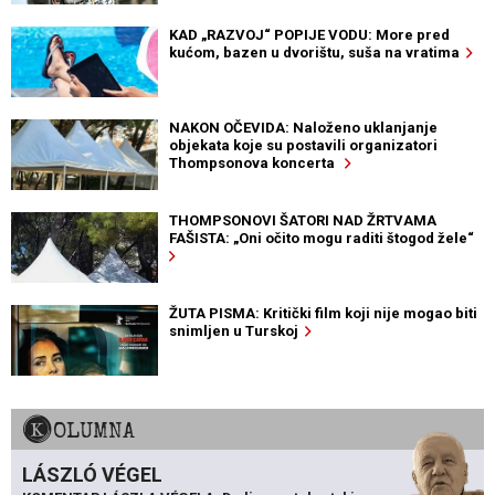
KAD „RAZVOJ“ POPIJE VODU: More pred
kućom, bazen u dvorištu, suša na vratima
NAKON OČEVIDA: Naloženo uklanjanje
objekata koje su postavili organizatori
Thompsonova koncerta
THOMPSONOVI ŠATORI NAD ŽRTVAMA
FAŠISTA: „Oni očito mogu raditi štogod žele“
ŽUTA PISMA: Kritički film koji nije mogao biti
snimljen u Turskoj
KOLUMNA
LÁSZLÓ VÉGEL