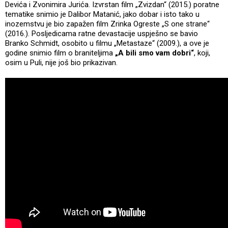
Devića i Zvonimira Jurića. Izvrstan film „Zvizdan“ (2015.) poratne
tematike snimio je Dalibor Matanić, jako dobar i isto tako u
inozemstvu je bio zapažen film Zrinka Ogreste „S one strane“
(2016.). Posljedicama ratne devastacije uspješno se bavio
Branko Schmidt, osobito u filmu „Metastaze“ (2009.), a ove je
godine snimio film o braniteljima
„A bili smo vam dobri“
, koji,
osim u Puli, nije još bio prikazivan.