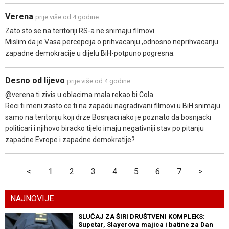
Verena
prije više od 4 godine
Zato sto se na teritoriji RS-a ne snimaju filmovi.
Mislim da je Vasa percepcija o prihvacanju ,odnosno neprihvacanju
zapadne demokracije u dijelu BiH-potpuno pogresna.
Desno od lijevo
prije više od 4 godine
@verena ti zivis u oblacima mala rekao bi Cola.
Reci ti meni zasto ce ti na zapadu nagradivani filmovi u BiH snimaju
samo na teritoriju koji drze Bosnjaci iako je poznato da bosnjacki
politicari i njihovo biracko tijelo imaju negativniji stav po pitanju
zapadne Evrope i zapadne demokratije?
<
1
2
3
4
5
6
7
>
NAJNOVIJE
SLUČAJ ZA ŠIRI DRUŠTVENI KOMPLEKS:
Supetar, Slayerova majica i batine za Dan