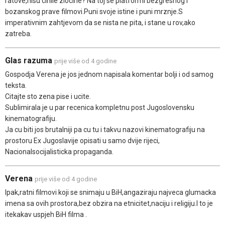
ratove,nisu cinile zlocine? Na toj se platformi bezgresnog i
bozanskog prave filmovi.Puni svoje istine i puni mrznje.S
imperativnim zahtjevom da se nista ne pita, i stane u rov,ako
zatreba.
Glas razuma
prije više od 4 godine
Gospodja Verena je jos jednom napisala komentar bolji i od samog
teksta.
Citajte sto zena pise i ucite.
Sublimirala je u par recenica kompletnu post Jugoslovensku
kinematografiju.
Ja cu biti jos brutalniji pa cu tu i takvu nazovi kinematografiju na
prostoru Ex Jugoslavije opisati u samo dvije rijeci,
Nacionalsocijalisticka propaganda.
Verena
prije više od 4 godine
Ipak,ratni filmovi koji se snimaju u BiH,angaziraju najveca glumacka
imena sa ovih prostora,bez obzira na etnicitet,naciju i religiju.I to je
itekakav uspjeh BiH filma .