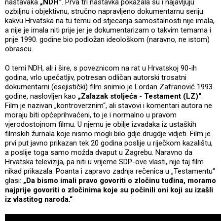
nastavaka
„NDH“
. Prva tri nastavka pokazala su i najavljuju
ozbiljnu i objektivnu, stručno napravljeno dokumentarnu seriju
kakvu Hrvatska na tu temu od stjecanja samostalnosti nije imala,
a nije je imala niti prije jer je dokumentarizam o takvim temama i
prije 1990. godine bio podložan ideološkom (naravno, ne istom)
obrascu.
O temi NDH, ali i šire, s poveznicom na rat u Hrvatskoj 90-ih
godina, vrlo upečatljiv, potresan odličan autorski trosatni
dokumentarni (esejistički) film snimio je Lordan Zafranović 1993.
godine, naslovljen kao
„Zalazak stoljeća - Testament (LZ)“
.
Film je nazivan „kontroverznim“, ali stavovi i komentari autora ne
moraju biti općeprihvaćeni, to je i normalno u pravom
vjerodostojnom filmu. U njemu je obilje izvadaka iz ustaških
filmskih žurnala koje nismo mogli bilo gdje drugdje vidjeti. Film je
prvi put javno prikazan tek 20 godina poslije u riječkom kazalištu,
a poslije toga samo možda dvaput u Zagrebu. Naravno da
Hrvatska televizija, pa niti u vrijeme SDP-ove vlasti, nije taj film
nikad prikazala. Poanta i zapravo zadnja rečenica u „Testamentu“
glasi:
„Da bismo imali pravo govoriti o zločinu tuđina, moramo
najprije govoriti o zločinima koje su počinili oni koji su izašli
iz vlastitog naroda.“