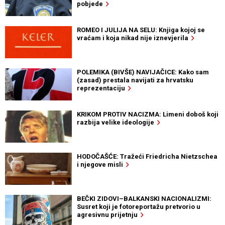
pobjede
ROMEO I JULIJA NA SELU: Knjiga kojoj se
vraćam i koja nikad nije iznevjerila
POLEMIKA (BIVŠE) NAVIJAČICE: Kako sam
(zasad) prestala navijati za hrvatsku
reprezentaciju
KRIKOM PROTIV NACIZMA: Limeni doboš koji
razbija velike ideologije
HODOČAŠĆE: Tražeći Friedricha Nietzschea
i njegove misli
BEČKI ZIDOVI–BALKANSKI NACIONALIZMI:
Susret koji je fotoreportažu pretvorio u
agresivnu prijetnju