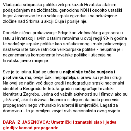
Vladajuća srbijanska politika želi prokazati Hrvatsku stalnim
podsjećanjem na zločinačku, genocidnu NDH i osobito ustaški
logor Jasenovac te na veliki srpski egzodus i na nekažnjene
zločine nad Srbima u akciji Oluja i poslije nje.
Donekle slično, prokazivanje Srbije kao zločinačkog agresora u
ratu u Hrvatskoj i svim ostalim ratovima u ovoj regiji 90-ih godina
te sadašnje srpske politike kao sofisticiranog i malo prikrivenijeg
nastavka iste takve ratničke velikosrpske politike - neupitna je i
nezanemariva komponenta hrvatske politike i utjecaja na
hrvatsko javno mnijenje.
Sve je to istina. Kad se udara u
najbolnije točke susjeda i
protivnika
, ma, ovdje čak i neprijatelja, u pravu su i jedni i drugi.
Na ovaj se način već dugo gradi i nadograđuje srpski nacionalni
identitet u Beogradu te tetoši, gradi i nadograđuje hrvatski
identitet u Zagrebu. Jedna od važnih aktivnosti su i filmovi ako su
„državni“, ako ih država i financira s idejom da budu puno više
propagandni nego vrhunsko kvalitetni ili umjetnički. Lagati za
domovinu - to je omiljeni zavjet svih nacionalista ovog svijeta.
DARA IZ JASENOVCA: Umetnički i zanatski slab i jedva
gledljiv komad propagande