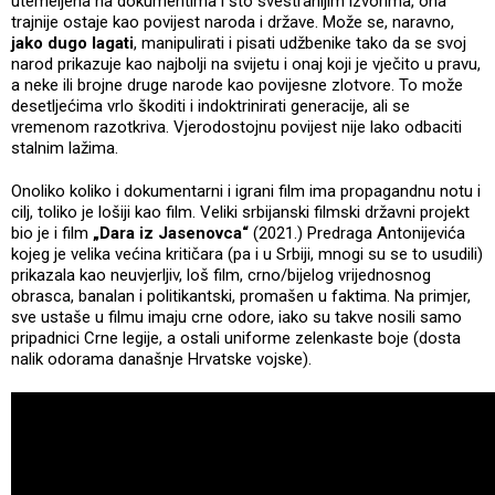
utemeljena na dokumentima i što svestranijim izvorima, ona
trajnije ostaje kao povijest naroda i države. Može se, naravno,
jako dugo lagati
, manipulirati i pisati udžbenike tako da se svoj
narod prikazuje kao najbolji na svijetu i onaj koji je vječito u pravu,
a neke ili brojne druge narode kao povijesne zlotvore. To može
desetljećima vrlo škoditi i indoktrinirati generacije, ali se
vremenom razotkriva. Vjerodostojnu povijest nije lako odbaciti
stalnim lažima.
Onoliko koliko i dokumentarni i igrani film ima propagandnu notu i
cilj, toliko je lošiji kao film. Veliki srbijanski filmski državni projekt
bio je i film
„Dara iz Jasenovca“
(2021.) Predraga Antonijevića
kojeg je velika većina kritičara (pa i u Srbiji, mnogi su se to usudili)
prikazala kao neuvjerljiv, loš film, crno/bijelog vrijednosnog
obrasca, banalan i politikantski, promašen u faktima. Na primjer,
sve ustaše u filmu imaju crne odore, iako su takve nosili samo
pripadnici Crne legije, a ostali uniforme zelenkaste boje (dosta
nalik odorama današnje Hrvatske vojske).