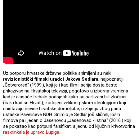
Uz potporu hrvatske državne politike snimljeni su neki
r
evizionistički filmski uradci Jakova Sedlara
, najpoznatiji
„Četverored“ (1999.), koji je i kao film i serija dosta često
prikazivan na Hrvatskoj televiziji, pogotovo u izborna vremena
kad je glasače trebalo podsjetiti kako su partizani bili zločinci
(čak i kad su Hrvati), zadojeni velikosrpskom ideologijom koji
uništavaju nevine hrvatske domoljube, u zbjegu zbog pada
ustaške Pavelićeve NDH. Snimio je Sedlar još sličnih, loših
filmova pa i jedan o Jasenovcu „Jasenovac - istina“ (2016.) koji
se pokazao kao potpuni falsifikat, a jednu od ključnih krivotvorina
raskrinkala je upravo Lupiga
.