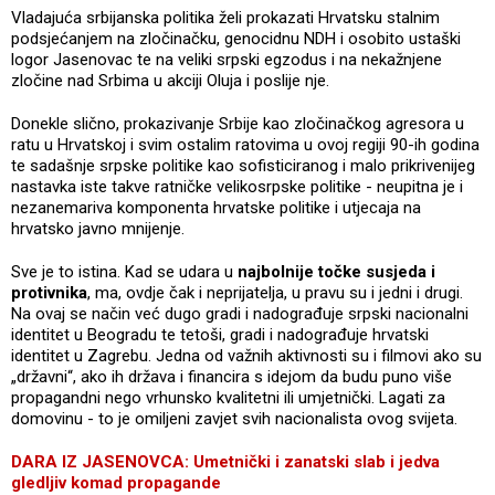
Vladajuća srbijanska politika želi prokazati Hrvatsku stalnim
podsjećanjem na zločinačku, genocidnu NDH i osobito ustaški
logor Jasenovac te na veliki srpski egzodus i na nekažnjene
zločine nad Srbima u akciji Oluja i poslije nje.
Donekle slično, prokazivanje Srbije kao zločinačkog agresora u
ratu u Hrvatskoj i svim ostalim ratovima u ovoj regiji 90-ih godina
te sadašnje srpske politike kao sofisticiranog i malo prikrivenijeg
nastavka iste takve ratničke velikosrpske politike - neupitna je i
nezanemariva komponenta hrvatske politike i utjecaja na
hrvatsko javno mnijenje.
Sve je to istina. Kad se udara u
najbolnije točke susjeda i
protivnika
, ma, ovdje čak i neprijatelja, u pravu su i jedni i drugi.
Na ovaj se način već dugo gradi i nadograđuje srpski nacionalni
identitet u Beogradu te tetoši, gradi i nadograđuje hrvatski
identitet u Zagrebu. Jedna od važnih aktivnosti su i filmovi ako su
„državni“, ako ih država i financira s idejom da budu puno više
propagandni nego vrhunsko kvalitetni ili umjetnički. Lagati za
domovinu - to je omiljeni zavjet svih nacionalista ovog svijeta.
DARA IZ JASENOVCA: Umetnički i zanatski slab i jedva
gledljiv komad propagande