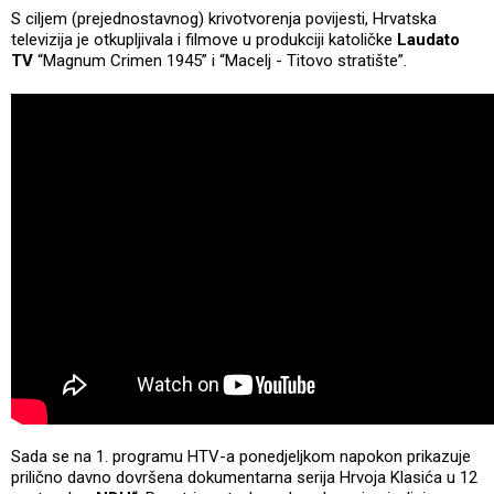
S ciljem (prejednostavnog) krivotvorenja povijesti, Hrvatska
televizija je otkupljivala i filmove u produkciji katoličke
Laudato
TV
“Magnum Crimen 1945” i “Macelj - Titovo stratište”.
Sada se na 1. programu HTV-a ponedjeljkom napokon prikazuje
prilično davno dovršena dokumentarna serija Hrvoja Klasića u 12