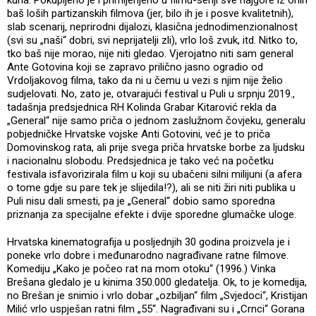
baš loših partizanskih filmova (jer, bilo ih je i posve kvalitetnih),
slab scenarij, neprirodni dijalozi, klasična jednodimenzionalnost
(svi su „naši“ dobri, svi neprijatelji zli), vrlo loš zvuk, itd. Nitko to,
tko baš nije morao, nije niti gledao. Vjerojatno niti sam general
Ante Gotovina koji se zapravo prilično jasno ogradio od
Vrdoljakovog filma, tako da ni u čemu u vezi s njim nije želio
sudjelovati. No, zato je, otvarajući festival u Puli u srpnju 2019.,
tadašnja predsjednica RH Kolinda Grabar Kitarović rekla da
„General“ nije samo priča o jednom zaslužnom čovjeku, generalu
pobjedničke Hrvatske vojske Anti Gotovini, već je to priča
Domovinskog rata, ali prije svega priča hrvatske borbe za ljudsku
i nacionalnu slobodu. Predsjednica je tako već na početku
festivala isfavorizirala film u koji su ubačeni silni milijuni (a afera
o tome gdje su pare tek je slijedila!?), ali se niti žiri niti publika u
Puli nisu dali smesti, pa je „General“ dobio samo sporedna
priznanja za specijalne efekte i dvije sporedne glumačke uloge.
Hrvatska kinematografija u posljednjih 30 godina proizvela je i
poneke vrlo dobre i međunarodno nagrađivane ratne filmove.
Komediju „Kako je počeo rat na mom otoku“ (1996.) Vinka
Brešana gledalo je u kinima 350.000 gledatelja. Ok, to je komedija,
no Brešan je snimio i vrlo dobar „ozbiljan“ film „Svjedoci“, Kristijan
Milić vrlo uspješan ratni film „55“. Nagrađivani su i „Crnci“ Gorana