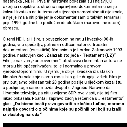
nastavaka
„NDH“
. Prva tri nastavka pokazala su i najavljuju
ozbiljnu i objektivnu, stručno napravljeno dokumentarnu seriju
kakvu Hrvatska na tu temu od stjecanja samostalnosti nije imala,
a nije je imala niti prije jer je dokumentarizam o takvim temama i
prije 1990. godine bio podložan ideološkom (naravno, ne istom)
obrascu.
O temi NDH, ali i šire, s poveznicom na rat u Hrvatskoj 90-ih
godina, vrlo upečatljiv, potresan odličan autorski trosatni
dokumentarni (esejistički) film snimio je Lordan Zafranović 1993.
godine, naslovljen kao
„Zalazak stoljeća - Testament (LZ)“
.
Film je nazivan „kontroverznim“, ali stavovi i komentari autora ne
moraju biti općeprihvaćeni, to je i normalno u pravom
vjerodostojnom filmu. U njemu je obilje izvadaka iz ustaških
filmskih žurnala koje nismo mogli bilo gdje drugdje vidjeti. Film je
prvi put javno prikazan tek 20 godina poslije u riječkom kazalištu,
a poslije toga samo možda dvaput u Zagrebu. Naravno da
Hrvatska televizija, pa niti u vrijeme SDP-ove vlasti, nije taj film
nikad prikazala. Poanta i zapravo zadnja rečenica u „Testamentu“
glasi:
„Da bismo imali pravo govoriti o zločinu tuđina, moramo
najprije govoriti o zločinima koje su počinili oni koji su izašli
iz vlastitog naroda.“