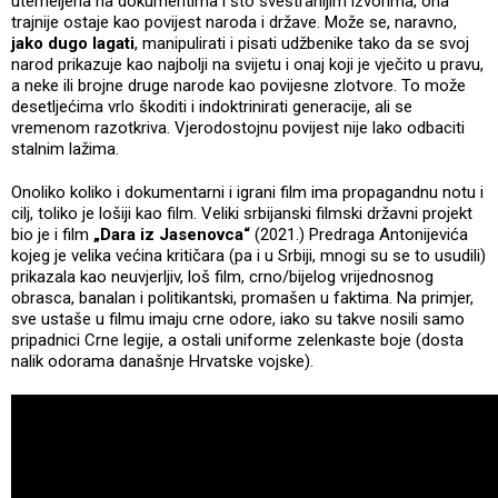
utemeljena na dokumentima i što svestranijim izvorima, ona
trajnije ostaje kao povijest naroda i države. Može se, naravno,
jako dugo lagati
, manipulirati i pisati udžbenike tako da se svoj
narod prikazuje kao najbolji na svijetu i onaj koji je vječito u pravu,
a neke ili brojne druge narode kao povijesne zlotvore. To može
desetljećima vrlo škoditi i indoktrinirati generacije, ali se
vremenom razotkriva. Vjerodostojnu povijest nije lako odbaciti
stalnim lažima.
Onoliko koliko i dokumentarni i igrani film ima propagandnu notu i
cilj, toliko je lošiji kao film. Veliki srbijanski filmski državni projekt
bio je i film
„Dara iz Jasenovca“
(2021.) Predraga Antonijevića
kojeg je velika većina kritičara (pa i u Srbiji, mnogi su se to usudili)
prikazala kao neuvjerljiv, loš film, crno/bijelog vrijednosnog
obrasca, banalan i politikantski, promašen u faktima. Na primjer,
sve ustaše u filmu imaju crne odore, iako su takve nosili samo
pripadnici Crne legije, a ostali uniforme zelenkaste boje (dosta
nalik odorama današnje Hrvatske vojske).