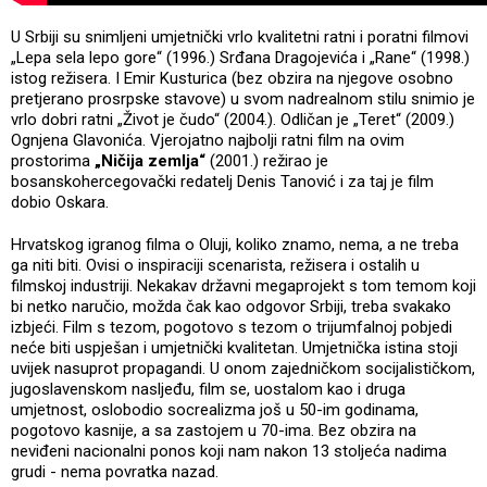
U Srbiji su snimljeni umjetnički vrlo kvalitetni ratni i poratni filmovi
„Lepa sela lepo gore“ (1996.) Srđana Dragojevića i „Rane“ (1998.)
istog režisera. I Emir Kusturica (bez obzira na njegove osobno
pretjerano prosrpske stavove) u svom nadrealnom stilu snimio je
vrlo dobri ratni „Život je čudo“ (2004.). Odličan je „Teret“ (2009.)
Ognjena Glavonića. Vjerojatno najbolji ratni film na ovim
prostorima
„Ničija zemlja“
(2001.) režirao je
bosanskohercegovački redatelj Denis Tanović i za taj je film
dobio Oskara.
Hrvatskog igranog filma o Oluji, koliko znamo, nema, a ne treba
ga niti biti. Ovisi o inspiraciji scenarista, režisera i ostalih u
filmskoj industriji. Nekakav državni megaprojekt s tom temom koji
bi netko naručio, možda čak kao odgovor Srbiji, treba svakako
izbjeći. Film s tezom, pogotovo s tezom o trijumfalnoj pobjedi
neće biti uspješan i umjetnički kvalitetan. Umjetnička istina stoji
uvijek nasuprot propagandi. U onom zajedničkom socijalističkom,
jugoslavenskom nasljeđu, film se, uostalom kao i druga
umjetnost, oslobodio socrealizma još u 50-im godinama,
pogotovo kasnije, a sa zastojem u 70-ima. Bez obzira na
neviđeni nacionalni ponos koji nam nakon 13 stoljeća nadima
grudi - nema povratka nazad.