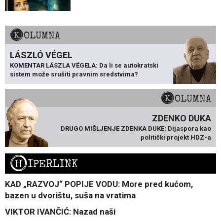
KOLUMNA
LÁSZLÓ VÉGEL
KOMENTAR LÁSZLA VÉGELA: Da li se autokratski
sistem može srušiti pravnim sredstvima?
KOLUMNA
ZDENKO DUKA
DRUGO MIŠLJENJE ZDENKA DUKE: Dijaspora kao
politički projekt HDZ-a
H
IPERLINK
KAD „RAZVOJ“ POPIJE VODU: More pred kućom,
bazen u dvorištu, suša na vratima
VIKTOR IVANČIĆ: Nazad naši