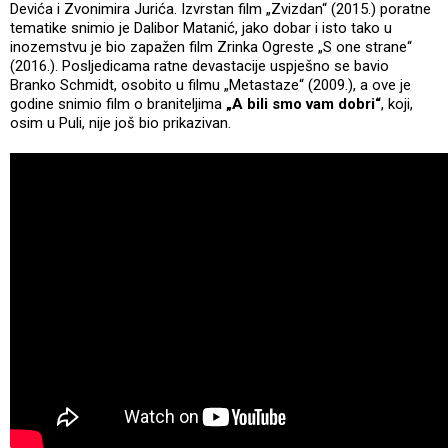
Devića i Zvonimira Jurića. Izvrstan film „Zvizdan“ (2015.) poratne
tematike snimio je Dalibor Matanić, jako dobar i isto tako u
inozemstvu je bio zapažen film Zrinka Ogreste „S one strane“
(2016.). Posljedicama ratne devastacije uspješno se bavio
Branko Schmidt, osobito u filmu „Metastaze“ (2009.), a ove je
godine snimio film o braniteljima
„A bili smo vam dobri“
, koji,
osim u Puli, nije još bio prikazivan.