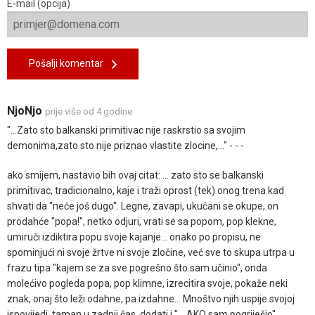
E-mail (opcija)
Pošalji komentar
NjoNjo
prije više od 4 godine
"...Zato sto balkanski primitivac nije raskrstio sa svojim
demonima,zato sto nije priznao vlastite zlocine,..." - - -
ako smijem, nastavio bih ovaj citat: ... zato sto se balkanski
primitivac, tradicionalno, kaje i traži oprost (tek) onog trena kad
shvati da "neće još dugo". Legne, zavapi, ukućani se okupe, on
prodahće "popa!", netko odjuri, vrati se sa popom, pop klekne,
umiruči izdiktira popu svoje kajanje... onako po propisu, ne
spominjući ni svoje žrtve ni svoje zločine, već sve to skupa utrpa u
frazu tipa "kajem se za sve pogrešno što sam učinio", onda
molećivo pogleda popa, pop klimne, izrecitira svoje, pokaže neki
znak, onaj što leži odahne, pa izdahne... Mnoštvo njih uspije svojoj
ispovijedi, taman u zadnji čas, dodati i "... AKO sam pogriješio",