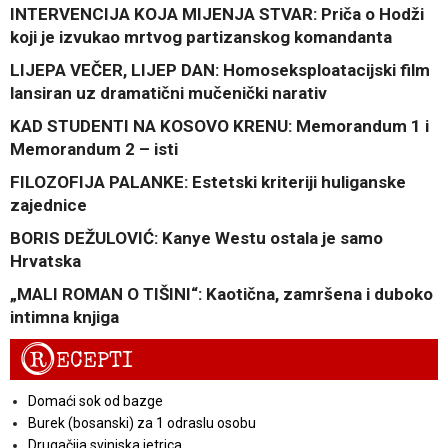
INTERVENCIJA KOJA MIJENJA STVAR: Priča o Hodži
koji je izvukao mrtvog partizanskog komandanta
LIJEPA VEČER, LIJEP DAN: Homoseksploatacijski film
lansiran uz dramatični mučenički narativ
KAD STUDENTI NA KOSOVO KRENU: Memorandum 1 i
Memorandum 2 – isti
FILOZOFIJA PALANKE: Estetski kriteriji huliganske
zajednice
BORIS DEŽULOVIĆ: Kanye Westu ostala je samo
Hrvatska
„MALI ROMAN O TIŠINI“: Kaotična, zamršena i duboko
intimna knjiga
R
ECEPTI
Domaći sok od bazge
Burek (bosanski) za 1 odraslu osobu
Drugačija svinjska jetrica