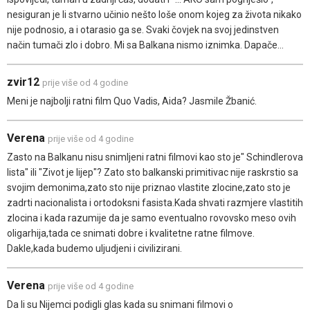
nesiguran je li stvarno učinio nešto loše onom kojeg za života nikako
nije podnosio, a i otarasio ga se. Svaki čovjek na svoj jedinstven
način tumači zlo i dobro. Mi sa Balkana nismo iznimka. Dapače...
zvir12
prije više od 4 godine
Meni je najbolji ratni film Quo Vadis, Aida? Jasmile Žbanić.
Verena
prije više od 4 godine
Zasto na Balkanu nisu snimljeni ratni filmovi kao sto je" Schindlerova
lista" ili "Zivot je lijep"? Zato sto balkanski primitivac nije raskrstio sa
svojim demonima,zato sto nije priznao vlastite zlocine,zato sto je
zadrti nacionalista i ortodoksni fasista.Kada shvati razmjere vlastitih
zlocina i kada razumije da je samo eventualno rovovsko meso ovih
oligarhija,tada ce snimati dobre i kvalitetne ratne filmove.
Dakle,kada budemo uljudjeni i civilizirani.
Verena
prije više od 4 godine
Da li su Nijemci podigli glas kada su snimani filmovi o