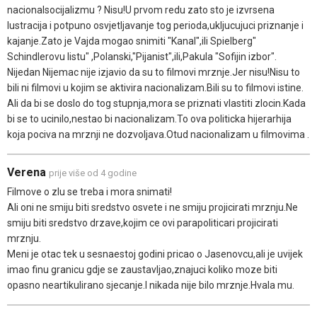
nacionalsocijalizmu ? Nisu!U prvom redu zato sto je izvrsena
lustracija i potpuno osvjetljavanje tog perioda,ukljucujuci priznanje i
kajanje.Zato je Vajda mogao snimiti "Kanal",ili Spielberg"
Schindlerovu listu" ,Polanski,"Pijanist",ili,Pakula "Sofijin izbor".
Nijedan Nijemac nije izjavio da su to filmovi mrznje.Jer nisu!Nisu to
bili ni filmovi u kojim se aktivira nacionalizam.Bili su to filmovi istine.
Ali da bi se doslo do tog stupnja,mora se priznati vlastiti zlocin.Kada
bi se to ucinilo,nestao bi nacionalizam.To ova politicka hijerarhija
koja pociva na mrznji ne dozvoljava.Otud nacionalizam u filmovima .
Verena
prije više od 4 godine
Filmove o zlu se treba i mora snimati!
Ali oni ne smiju biti sredstvo osvete i ne smiju projicirati mrznju.Ne
smiju biti sredstvo drzave,kojim ce ovi parapoliticari projicirati
mrznju.
Meni je otac tek u sesnaestoj godini pricao o Jasenovcu,ali je uvijek
imao finu granicu gdje se zaustavljao,znajuci koliko moze biti
opasno neartikulirano sjecanje.I nikada nije bilo mrznje.Hvala mu.