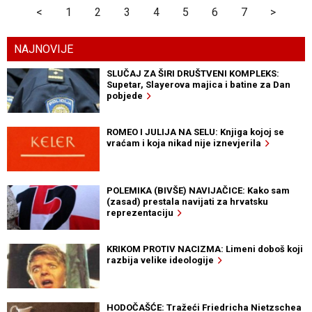
<
1
2
3
4
5
6
7
>
NAJNOVIJE
SLUČAJ ZA ŠIRI DRUŠTVENI KOMPLEKS:
Supetar, Slayerova majica i batine za Dan
pobjede
ROMEO I JULIJA NA SELU: Knjiga kojoj se
vraćam i koja nikad nije iznevjerila
POLEMIKA (BIVŠE) NAVIJAČICE: Kako sam
(zasad) prestala navijati za hrvatsku
reprezentaciju
KRIKOM PROTIV NACIZMA: Limeni doboš koji
razbija velike ideologije
HODOČAŠĆE: Tražeći Friedricha Nietzschea