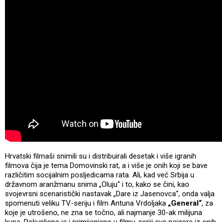
Hrvatski filmaši snimili su i distribuirali desetak i više igranih
filmova čija je tema Domovinski rat, a i više je onih koji se bave
različitim socijalnim posljedicama rata. Ali, kad već Srbija u
državnom aranžmanu snima „Oluju“ i to, kako se čini, kao
svojevrsni scenaristički nastavak „Dare iz Jasenovca“, onda valja
spomenuti veliku TV-seriju i film Antuna Vrdoljaka
„General“
, za
koje je utrošeno, ne zna se točno, ali najmanje 30-ak milijuna
kuna. Pokupljeno je i primijenjeno u filmu-seriji sve najgore iz onih