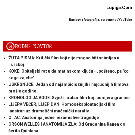
Lupiga.Com
Naslovna fotografija: screenshot/YouTube
S
RODNE NOVICE
ŽUTA PISMA: Kritički film koji nije mogao biti snimljen u
Turskoj
KOKE: Obiteljski rat u dalmatinskom ključu - „pošteno, pa 'ko
koga zajebe“
USKRSNUĆE: Jedan od najambicioznijih i najčudnijih filmova
prošle godine
KRONOLOGIJA VODE: Svjež i hrabar film koji pomjera granice
LIJEPA VEČER, LIJEP DAN: Homoseksploatacijski film
lansiran uz dramatični mučenički narativ
OTAC: Anatomija jedne nezamislive tragedije
ORSON WELLES I ANATOMIJA ZLA: Od Građanina Kanea do
šerifa Quinlana