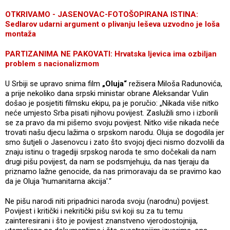
OTKRIVAMO - JASENOVAC-FOTOŠOPIRANA ISTINA:
Sedlarov udarni argument o plivanju leševa uzvodno je loša
montaža
PARTIZANIMA NE PAKOVATI: Hrvatska ljevica ima ozbiljan
problem s nacionalizmom
U Srbiji se upravo snima film
„Oluja“
režisera Miloša Radunovića,
a prije nekoliko dana srpski ministar obrane Aleksandar Vulin
došao je posjetiti filmsku ekipu, pa je poručio: „Nikada više nitko
neće umjesto Srba pisati njihovu povijest. Zaslužili smo i izborili
se za pravo da mi pišemo svoju povijest. Nitko više nikada neće
trovati našu djecu lažima o srpskom narodu. Oluja se dogodila jer
smo šutjeli o Jasenovcu i zato što svojoj djeci nismo dozvolili da
znaju istinu o tragediji srpskog naroda te smo dočekali da nam
drugi pišu povijest, da nam se podsmjehuju, da nas tjeraju da
priznamo lažne genocide, da nas primoravaju da se pravimo kao
da je Oluja 'humanitarna akcija'.“
Ne pišu narodi niti pripadnici naroda svoju (narodnu) povijest.
Povijest i kritički i nekritički pišu svi koji su za tu temu
zainteresirani i što je povijest znanstveno vjerodostojnija,