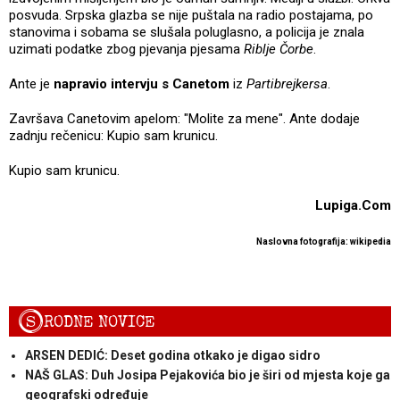
posvuda. Srpska glazba se nije puštala na radio postajama, po
stanovima i sobama se slušala poluglasno, a policija je znala
uzimati podatke zbog pjevanja pjesama
Riblje Čorbe
.
Ante je
napravio intervju s Canetom
iz
Partibrejkersa
.
Završava Canetovim apelom: "Molite za mene". Ante dodaje
zadnju rečenicu: Kupio sam krunicu.
Kupio sam krunicu.
Lupiga.Com
Naslovna fotografija: wikipedia
S
RODNE NOVICE
ARSEN DEDIĆ: Deset godina otkako je digao sidro
NAŠ GLAS: Duh Josipa Pejakovića bio je širi od mjesta koje ga
geografski određuje