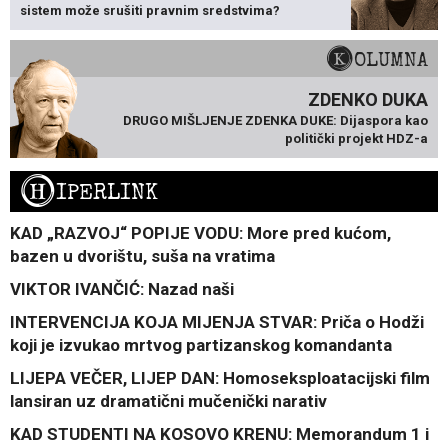
sistem može srušiti pravnim sredstvima?
KOLUMNA
ZDENKO DUKA
DRUGO MIŠLJENJE ZDENKA DUKE: Dijaspora kao
politički projekt HDZ-a
H
IPERLINK
KAD „RAZVOJ“ POPIJE VODU: More pred kućom,
bazen u dvorištu, suša na vratima
VIKTOR IVANČIĆ: Nazad naši
INTERVENCIJA KOJA MIJENJA STVAR: Priča o Hodži
koji je izvukao mrtvog partizanskog komandanta
LIJEPA VEČER, LIJEP DAN: Homoseksploatacijski film
lansiran uz dramatični mučenički narativ
KAD STUDENTI NA KOSOVO KRENU: Memorandum 1 i