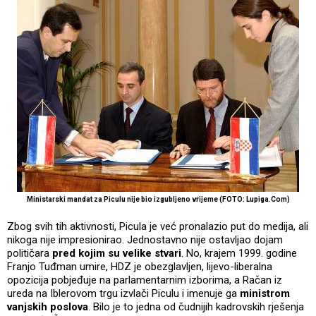
Ministarski mandat za Piculu nije bio izgubljeno vrijeme (FOTO: Lupiga.Com)
Zbog svih tih aktivnosti, Picula je već pronalazio put do medija, ali
nikoga nije impresionirao. Jednostavno nije ostavljao dojam
političara
pred kojim su velike stvari
. No, krajem 1999. godine
Franjo Tuđman umire, HDZ je obezglavljen, lijevo-liberalna
opozicija pobjeđuje na parlamentarnim izborima, a Račan iz
ureda na Iblerovom trgu izvlači Piculu i imenuje ga
ministrom
vanjskih poslova
. Bilo je to jedna od čudnijih kadrovskih rješenja