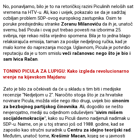
No, ponavljamo, bilo je to na retoričkoj razini Piculinih neloših sat
vremena na HTV-u. Ali, kao i uvijek, pokazalo se da je sadržaj
ozbiljan problem SDP-ovog europskog zastupnika. Osim te
poruke predsjedniku stranke
Zoranu Milanoviću
da ih je, unatoč
svemu, baš Picula i ovaj put trebao povesti na izborima 25.
svibnja, nije rekao ništa vrijedno spomena. Bila je to jedna blago
relaksirajuća emisija, taman za poslije nedjeljnog ručka, kad je
malo kome do naprezanja mozga. Uglavnom, Picula je potvrdio
reputaciju da je u tom smislu
veći račanovac nego što je bio i
sam Ivica Račan
.
TONINO PICULA ZA LUPIGU: Kako izgleda revolucionarno
vrenje na kijevskom Majdanu
Zato je bilo za očekivati da će u skladu s tim biti i medijske
recenzije "Nedjeljom u 2". Naročito stoga što je za hrvatske
novinare Picula, možda više nego itko drugi, uvijek bio
sinonim
za bezbojnog partijskog činovnika
. Ali, dogodilo se nešto
nevjerojatno, mediji su odjednom oduševljeni
"sivim mišem
socijaldemokracije"
, kako su Piculi davno nadjenuli nadimak u
SDP-u. Naime, on je u toj stranci još od 1988. godine, kad se
zaposlio kao stručni suradnik u
Centru za idejno teorijski rad
.
Međutim, unatoč tome,
Krešimir Macan
, kojeg se u javnosti