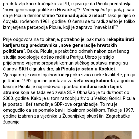
predstavlja kao stručnjaka za PR, izjavio je da Picula predstavlja
"novu generaciju politike u Hrvatskoj"?!
Večernji list
je, pak, pisao
da je Picula demonstrirao
"iznenađujuću zrelost"
. Iako je riječ o
čovjeku rođenom 1961. godine. O čemu se tu radi, zašto je toliko
izmijenjena percepcija Picule, koji je zapravo "navek isti"?
Prije odgovora na to pitanje, potrebno je ipak malo
rekapitulirati
karijeru tog predstavnika „nove generacije hrvatskih
političara“
. Dakle, Picula je praktično odmah nakon završenog
studija sociologije došao raditi u Partiju. Ubrzo je stiglo
prijelomno vrijeme propasti komunističkog sustava, mnogi su
članovi
SKH
dignuli sidro, ali
Picula je ostao u Kockici
.
Vjerojatno je osim lojalnosti ideji pokazivao i neke kvalitete, pa ga
je Račan 1992. godine postavio za
šefa svog kabineta
, a godinu
kasnije Picula je napredovao i postao
međunarodni tajnik
stranke
koja se tada već zvala SDP. Obnašao je tu dužnost do
2000. godine. Kako je u tom razdoblju živio u Velikoj Gorici, Picula
je postao i šef tamošnje SDP-ove organizacije. To mu je
omogućilo da se pomalo bavi i lokalnom politikom. Tako je 1997.
godine izabran za vijećnika u Županijskoj skupštini Zagrebačke
županije.