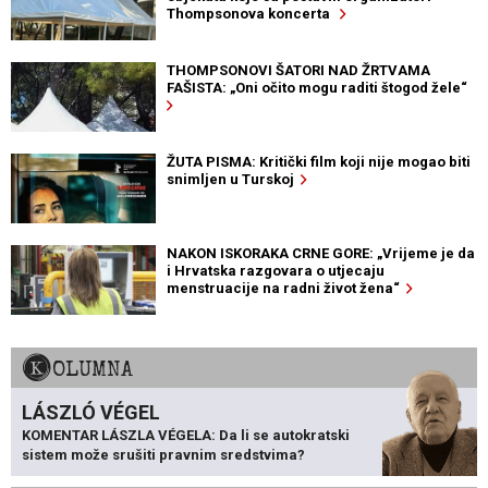
Thompsonova koncerta
THOMPSONOVI ŠATORI NAD ŽRTVAMA
FAŠISTA: „Oni očito mogu raditi štogod žele“
ŽUTA PISMA: Kritički film koji nije mogao biti
snimljen u Turskoj
NAKON ISKORAKA CRNE GORE: „Vrijeme je da
i Hrvatska razgovara o utjecaju
menstruacije na radni život žena“
KOLUMNA
LÁSZLÓ VÉGEL
KOMENTAR LÁSZLA VÉGELA: Da li se autokratski
sistem može srušiti pravnim sredstvima?