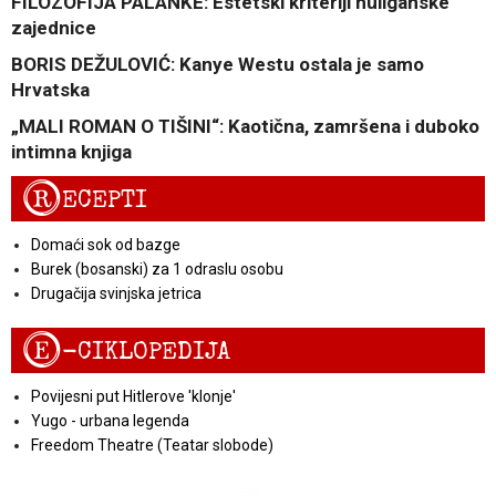
FILOZOFIJA PALANKE: Estetski kriteriji huliganske
zajednice
BORIS DEŽULOVIĆ: Kanye Westu ostala je samo
Hrvatska
„MALI ROMAN O TIŠINI“: Kaotična, zamršena i duboko
intimna knjiga
R
ECEPTI
Domaći sok od bazge
Burek (bosanski) za 1 odraslu osobu
Drugačija svinjska jetrica
E
-CIKLOPEDIJA
Povijesni put Hitlerove 'klonje'
Yugo - urbana legenda
Freedom Theatre (Teatar slobode)