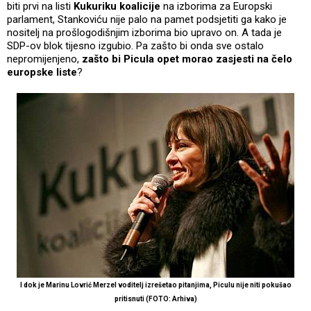
biti prvi na listi
Kukuriku koalicije
na izborima za Europski
parlament, Stankoviću nije palo na pamet podsjetiti ga kako je
nositelj na prošlogodišnjim izborima bio upravo on. A tada je
SDP-ov blok tijesno izgubio. Pa zašto bi onda sve ostalo
nepromijenjeno,
zašto bi Picula opet morao zasjesti na čelo
europske liste
?
I dok je Marinu Lovrić Merzel voditelj izrešetao pitanjima, Piculu nije niti pokušao
pritisnuti (FOTO: Arhiva)