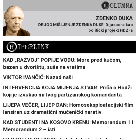
KOLUMNA
ZDENKO DUKA
DRUGO MIŠLJENJE ZDENKA DUKE: Dijaspora kao
politički projekt HDZ-a
H
IPERLINK
KAD „RAZVOJ“ POPIJE VODU: More pred kućom,
bazen u dvorištu, suša na vratima
VIKTOR IVANČIĆ: Nazad naši
INTERVENCIJA KOJA MIJENJA STVAR: Priča o Hodži
koji je izvukao mrtvog partizanskog komandanta
LIJEPA VEČER, LIJEP DAN: Homoseksploatacijski film
lansiran uz dramatični mučenički narativ
KAD STUDENTI NA KOSOVO KRENU: Memorandum 1 i
Memorandum 2 – isti