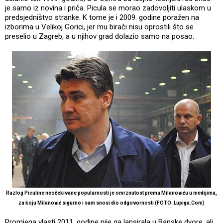
je samo iz novina i priča. Picula se morao zadovoljiti ulaskom u
predsjedništvo stranke. K tome je i 2009. godine poražen na
izborima u Velikoj Gorici, jer mu birači nisu oprostili što se
preselio u Zagreb, a u njihov grad dolazio samo na posao.
Razlog Piculine neočekivane popularnosti je omrznutost prema Milanoviću u medijima,
za koju Milanović sigurno i sam snosi dio odgovornosti (FOTO: Lupiga.Com)
Promjena vlasti 2011. godine nije ga lansirala u Banske dvore, ali