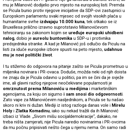
mu je Milanović dodijelio prvo mjesto na europskoj listi. Premda
se Picula bunio protiv njegove inicijative da SDP-ovi zastupnici u
Europskom parlamentu svaki mjesec od svojih visokih plaća u
humanitarne svrhe
izdvajaju 10.000 kuna
, tek otkako se iz
Bruxellesa prilično izravno suprotstavio Milanovićevom
tehniciranju sa zakonom kojim se
uređuje europski uhidbeni
nalog
, dobio je
aureolu buntovnika
u SDP-u i protivnika
predsjednika stranke. A kad je Milanović još odlučio da Piculu na
listi za iduće europske izbore spusti na peto mjesto,
udahnuo
mu je novi politički život
.
I tu stižemo do odgovora na pitanje zašto se Picula prometnuo u
miljenika novinara i PR-ovaca. Doduše, možda neki od njih doista
ne znaju da je Picula odavno u politici, pa im se čini da je svježe
ime, ali glavni razlog njegove neočekivane popularnosti je
omrznutost prema Milanoviću u medijima
i marketinškim
agencijama, za koju on sigurno
i sam snosi dio odgovornosti
.
Zato vape za Milanovićevim nasljednikom, a Picula se tu našao
skoro ni kriv ni dužan. Mediji iz istog razloga danas vole i
Mirelu
Holy
i
Zlatka Komadinu
, iako su nekad tražili da ih Milanović
izbaci iz Vlade. „Sivom mišu socijaldemokracije“, dakako, ne
treba ništa zamjerati, nije Picula naredio novinarima i PR-ovcima
da mu počnu pripisivati nešto čega u njemu nema. On samo radi