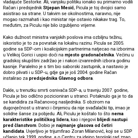
vladajuće Šestorke. Ali, vanjsku politiku ionako su primarno vodili
Račan i predsjednik
Stjepan Mesić
, Picula je toj dvojici samo
asistirao sa strane. U takvim se okolnostima, naravno, nije
mogao razmahati i kao ministar nije ostavio nikakav trag. To,
međutim, za Piculu nije bilo izgubljeno vrijeme.
Kako dužnost ministra vanjskih poslova ima ozbiljnu težinu,
iskoristio je to za povratak na lokalnu razinu. Picula se 2005.
godine sa SDP-om i koalicijskim partnerima natjecao na izborima
u Velikoj Gorici i uspio doći na
mjesto gradonačelnika
. Većinu u
gradskoj skupštini zadržao je i nakon izvanrednih izbora godinu
kasnije. Paralelno je s tim bio saborski zastupnik, a nastavio je
dobro plivati i u SDP-u, gdje ga je još 2004. godine Račan
instalirao za
predsjednika Glavnog odbora
.
Dakle, u trenutku smrti osnivača SDP-a, u travnju 2007. godine,
Picula je bio odlično pozicioniran u stranci. Potaknulo ga je to da
se kandidira za Račanovog nasljednika. S obzirom na
dugovječnost u stranci i činjenicu da nije svađalački tip, imao je
solidne šanse za pobjedu. Ali, Piculu je koštalo to što
nema
karakteristike političkog lidera
, kao i njegovi
blijedi nastupi
pred članstvom
. Dobio je
najmanje glasova od četiri
kandidata
. Uvjerljivo je trijumfirao Zoran Milanović, koji se u SDP
učlanio tek 1999. godine, a o Centru za idejno teorijski rad znao