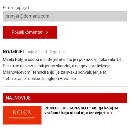
E-mail (opcija)
Pošalji komentar
BrutalniFT
prije više od 12 godina
Mirela Holy je osoba od integriteta, što je i pokazala i dokazala. Ut
Piculu se ne vezuje niti jedan skandal, a njegovo protivljenje
Milanovićevom "tehniciranju" je za svaku pohvalu jer je to
"tehniciranje" naškodilo ugledu Hrvatske.
NAJNOVIJE
ROMEO I JULIJA NA SELU: Knjiga kojoj se
vraćam i koja nikad nije iznevjerila