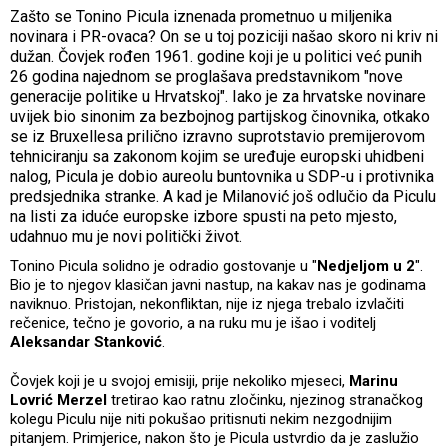
Zašto se Tonino Picula iznenada prometnuo u miljenika
novinara i PR-ovaca? On se u toj poziciji našao skoro ni kriv ni
dužan. Čovjek rođen 1961. godine koji je u politici već punih
26 godina najednom se proglašava predstavnikom "nove
generacije politike u Hrvatskoj". Iako je za hrvatske novinare
uvijek bio sinonim za bezbojnog partijskog činovnika, otkako
se iz Bruxellesa prilično izravno suprotstavio premijerovom
tehniciranju sa zakonom kojim se uređuje europski uhidbeni
nalog, Picula je dobio aureolu buntovnika u SDP-u i protivnika
predsjednika stranke. A kad je Milanović još odlučio da Piculu
na listi za iduće europske izbore spusti na peto mjesto,
udahnuo mu je novi politički život.
Tonino Picula solidno je odradio gostovanje u "
Nedjeljom u 2
".
Bio je to njegov klasičan javni nastup, na kakav nas je godinama
naviknuo. Pristojan, nekonfliktan, nije iz njega trebalo izvlačiti
rečenice, tečno je govorio, a na ruku mu je išao i voditelj
Aleksandar Stanković
.
Čovjek koji je u svojoj emisiji, prije nekoliko mjeseci,
Marinu
Lovrić Merzel
tretirao kao ratnu zločinku, njezinog stranačkog
kolegu Piculu nije niti pokušao pritisnuti nekim nezgodnijim
pitanjem. Primjerice, nakon što je Picula ustvrdio da je zaslužio