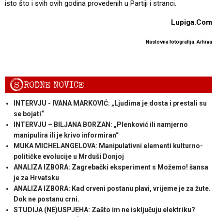
isto što i svih ovih godina provedenih u Partiji i stranci.
Lupiga.Com
Naslovna fotografija: Arhiva
S
RODNE NOVICE
INTERVJU - IVANA MARKOVIĆ: „Ljudima je dosta i prestali su
se bojati“
INTERVJU – BILJANA BORZAN: „Plenković ili namjerno
manipulira ili je krivo informiran“
MUKA MICHELANGELOVA: Manipulativni elementi kulturno-
političke evolucije u Mrduši Donjoj
ANALIZA IZBORA: Zagrebački eksperiment s Možemo! šansa
je za Hrvatsku
ANALIZA IZBORA: Kad crveni postanu plavi, vrijeme je za žute.
Dok ne postanu crni.
STUDIJA (NE)USPJEHA: Zašto im ne isključuju elektriku?