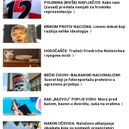
POLEMIKA (BIVŠE) NAVIJAČICE: Kako sam
(zasad) prestala navijati za hrvatsku
reprezentaciju
KRIKOM PROTIV NACIZMA: Limeni doboš koji
razbija velike ideologije
HODOČAŠĆE: Tražeći Friedricha Nietzschea
i njegove misli
BEČKI ZIDOVI–BALKANSKI NACIONALIZMI:
Susret koji je fotoreportažu pretvorio u
agresivnu prijetnju
KAD „RAZVOJ“ POPIJE VODU: More pred
kućom, bazen u dvorištu, suša na vratima
NAKON OČEVIDA: Naloženo uklanjanje
objekata koje su postavili organizatori