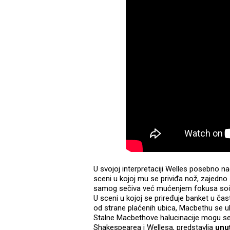
U svojoj interpretaciji Welles posebno
sceni u kojoj mu se priviđa nož, zajedno
samog sečiva već mućenjem fokusa so
U sceni u kojoj se priređuje banket u čas
od strane plaćenih ubica, Macbethu se u
Stalne Macbethove halucinacije mogu se s
Shakespearea i Wellesa, predstavlja
unut