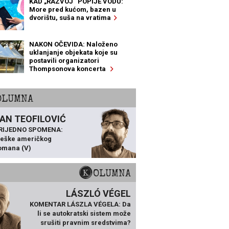
KAD „RAZVOJ“ POPIJE VODU:
More pred kućom, bazen u
dvorištu, suša na vratima
NAKON OČEVIDA: Naloženo
uklanjanje objekata koje su
postavili organizatori
Thompsonova koncerta
KOLUMNA
AN TEOFILOVIĆ
VRIJEDNO SPOMENA:
ješke američkog
omana (V)
KOLUMNA
LÁSZLÓ VÉGEL
KOMENTAR LÁSZLA VÉGELA: Da
li se autokratski sistem može
srušiti pravnim sredstvima?