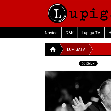
Novice
D&K
Lupiga TV
H
LUPIGATV