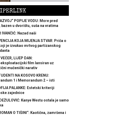
IPERLINK
AZVOJ“ POPIJE VODU: More pred
 bazen u dvorištu, suša na vratima
 IVANČIĆ: Nazad naši
ENCIJA KOJA MIJENJA STVAR: Priča o
koji je izvukao mrtvog partizanskog
danta
 VEČER, LIJEP DAN:
ksploatacijski film lansiran uz
ični mučenički narativ
TUDENTI NA KOSOVO KRENU:
ndum 1 i Memorandum 2 – isti
FIJA PALANKE: Estetski kriteriji
nske zajednice
DEŽULOVIĆ: Kanye Westu ostala je samo
ka
ROMAN O TIŠINI“: Kaotična, zamršena i