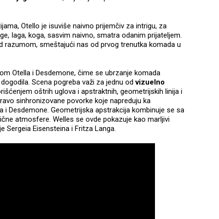
ma, Otello je isuviše naivno prijemčiv za intrigu, za
ge, Iaga, koga, sasvim naivno, smatra odanim prijateljem.
nad razumom, smeštajući nas od prvog trenutka komada u
rebom Otella i Desdemone, čime se ubrzanje komada
ć dogodila. Scena pogreba važi za jednu od
vizuelno
orišćenjem oštrih uglova i apstraktnih, geometrijskih linija i
pravo sinhronizovane povorke koje napreduju ka
la i Desdemone. Geometrijska apstrakcija kombinuje se sa
ptične atmosfere. Welles se ovde pokazuje kao marljivi
je Sergeia Eisensteina i Fritza Langa.