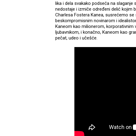
lika i dela svakako podseća na slaganje 
nedostaje i izmiče određeni delić kojim b
Charlesa Fostera Kanea, susrećemo se
beskompromisnim novinarom i idealisto
Kaneom kao milionerom, korporativnim 
ljubavnikom, i konačno, Kaneom kao grand
pečat, udeo i učešće.