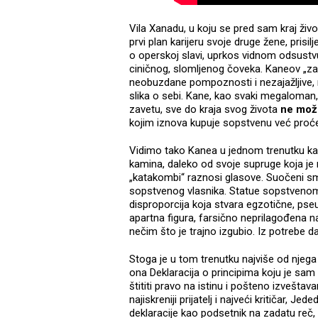
Vila Xanadu, u koju se pred sam kraj ži
prvi plan karijeru svoje druge žene, pris
o operskoj slavi, uprkos vidnom odsustvu
ciničnog, slomljenog čoveka. Kaneov „z
neobuzdane pompoznosti i nezajažljive, 
slika o sebi. Kane, kao svaki megaloman, 
zavetu, sve do kraja svog života
ne može
kojim iznova kupuje sopstvenu već proć
Vidimo tako Kanea u jednom trenutku kako
kamina, daleko od svoje supruge koja je
„katakombi“ raznosi glasove. Suočeni s
sopstvenog vlasnika. Statue sopstvenom
disproporcija koja stvara egzotične, pse
apartna figura, farsično neprilagođena na 
nečim što je trajno izgubio. Iz potrebe da
Stoga je u tom trenutku najviše od njega
ona Deklaracija o principima koju je sam 
štititi pravo na istinu i pošteno izvešta
najiskreniji prijatelj i najveći kritičar,
deklaracije kao podsetnik na zadatu reč,