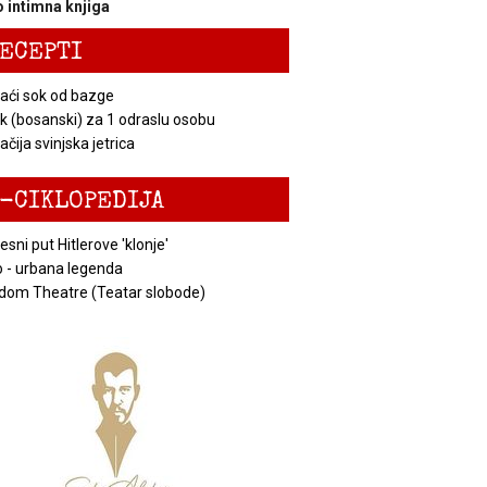
 intimna knjiga
ECEPTI
ći sok od bazge
k (bosanski) za 1 odraslu osobu
čija svinjska jetrica
-CIKLOPEDIJA
esni put Hitlerove 'klonje'
 - urbana legenda
dom Theatre (Teatar slobode)