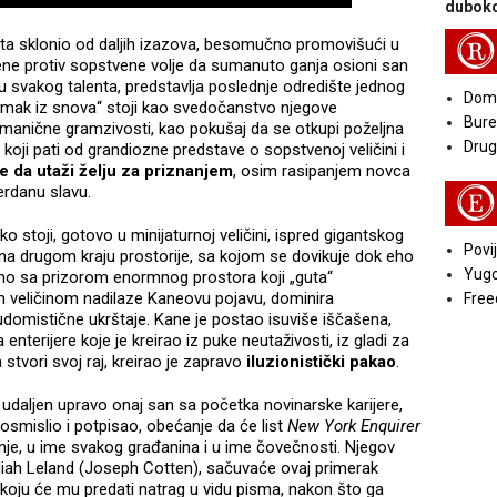
duboko
R
vota sklonio od daljih izazova, besomučno promovišući u
iljene protiv sopstvene volje da sumanuto ganja osioni san
 svakog talenta, predstavlja poslednje odredište jednog
Doma
amak iz snova“ stoji kao svedočanstvo njegove
Bure
manične gramzivosti, kao pokušaj da se otkupi poželjna
Druga
koji pati od grandiozne predstave o sopstvenoj veličini i
 da utaži želju za priznanjem
, osim rasipanjem novca
erdanu slavu.
E
 stoji, gotovo u minijaturnoj veličini, ispred gigantskog
Povij
 na drugom kraju prostorije, sa kojom se dovikuje dok eho
Yugo
mo sa prizorom enormnog prostora koji „guta“
 veličinom nadilaze Kaneovu pojavu, dominira
Free
udomistične ukrštaje. Kane je postao isuviše iščašena,
enterijere koje je kreirao iz puke neutaživosti, iz gladi za
 stvori svoj raj, kreirao je zapravo
iluzionistički pakao
.
 udaljen upravo onaj san sa početka novinarske karijere,
osmislio i potpisao, obećanje da će list
New York Enquirer
vanje, u ime svakog građanina i u ime čovečnosti. Njegov
 Jedediah Leland (Joseph Cotten), sačuvaće ovaj primerak
 koju će mu predati natrag u vidu pisma, nakon što ga