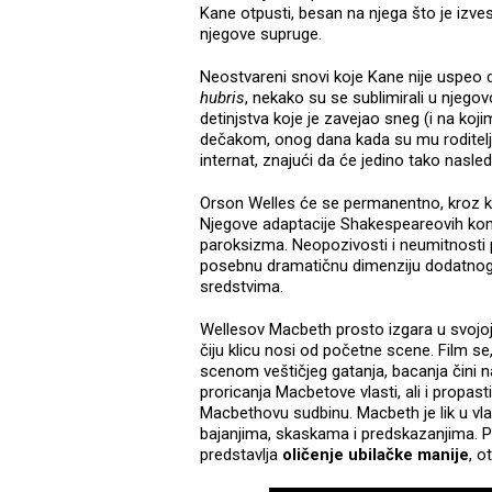
Kane otpusti, besan na njega što je izves
njegove supruge.
Neostvareni snovi koje Kane nije uspeo d
hubris
, nekako su se sublimirali u njeg
detinjstva koje je zavejao sneg (i na koji
dečakom, onog dana kada su mu roditelji p
internat, znajući da će jedino tako nasled
Orson Welles će se permanentno, kroz ka
Njegove adaptacije Shakespeareovih k
paroksizma. Neopozivosti i neumitnosti p
posebnu dramatičnu dimenziju dodatnog is
sredstvima.
Wellesov Macbeth prosto izgara u svojoj ž
čiju klicu nosi od početne scene. Film 
scenom veštičjeg gatanja, bacanja čini 
proricanja Macbetove vlasti, ali i propa
Macbethovu sudbinu. Macbeth je lik u vla
bajanjima, skaskama i predskazanjima. Po
predstavlja
oličenje ubilačke manije
, o