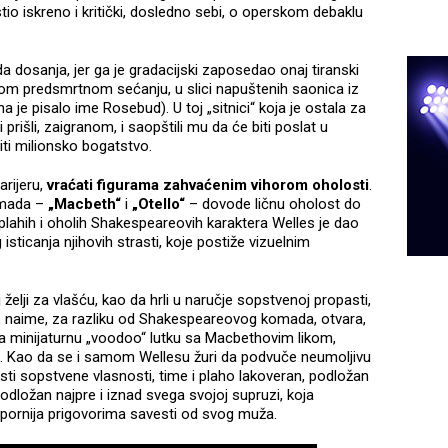
tio iskreno i kritički, dosledno sebi, o operskom debaklu
a dosanja, jer ga je gradacijski zaposedao onaj tiranski
ovom predsmrtnom sećanju, u slici napuštenih saonica iz
ma je pisalo ime Rosebud). U toj „sitnici“ koja je ostala za
rišli, zaigranom, i saopštili mu da će biti poslat u
iti milionsko bogatstvo.
rijeru,
vraćati figurama zahvaćenim vihorom oholosti
.
omada –
„Macbeth“
i
„Otello“
– dovode ličnu oholost do
lahih i oholih Shakespeareovih karaktera Welles je dao
ticanja njihovih strasti, koje postiže vizuelnim
elji za vlašću, kao da hrli u naručje sopstvenoj propasti,
se, naime, za razliku od Shakespeareovog komada, otvara,
na minijaturnu „voodoo“ lutku sa Macbethovim likom,
sti. Kao da se i samom Wellesu žuri da podvuče neumoljivu
sti sopstvene vlasnosti, time i plaho lakoveran, podložan
dložan najpre i iznad svega svojoj supruzi, koja
tpornija prigovorima savesti od svog muža.