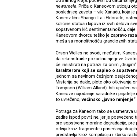
od samog kraja, počevši od datuma njego
newsreela
. Priča o Kaneovom uticaju o
poslednjeg zaveta – vile Xanadu, koja je 
Kaneov lični Shangri-La i Eldorado, ost
količine statua i kipova iz svih delova 
sopstvenom kič sentimentalnošću, daje i
Kaneovom dvorcu teško je zapravo razabrat
meša sa monolitnošću grandioznih stat
Orson Welles ne svodi, međutim, Kaneovu
da rekonstruiše pozadinu njegove životne
će insistirati na potrazi za onim „drug
karakterom koji se sapleo o sopstven
jednom sa nevinom čežnjom osujećenog 
Misterija se dakle, plete oko otkrivanja 
Tompson (William Alland), biti upućen na
Kaneove najodanije saradnike i prijatelje 
to uvreženo,
većinsko „javno mnjenje“
.
Potraga za Kaneom tako se usmerava u pr
zadire ispod površine, jer je posvećeno 
pre sopstvene moralne degradacije, pre p
odvija kroz fragmente i prisećanja drug
predstavlja kroz kompilaciju i zbirku razl