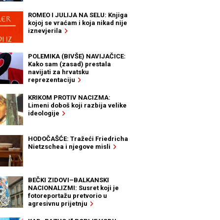
ROMEO I JULIJA NA SELU: Knjiga
kojoj se vraćam i koja nikad nije
iznevjerila
POLEMIKA (BIVŠE) NAVIJAČICE:
Kako sam (zasad) prestala
navijati za hrvatsku
reprezentaciju
KRIKOM PROTIV NACIZMA:
Limeni doboš koji razbija velike
ideologije
HODOČAŠĆE: Tražeći Friedricha
Nietzschea i njegove misli
BEČKI ZIDOVI–BALKANSKI
NACIONALIZMI: Susret koji je
fotoreportažu pretvorio u
agresivnu prijetnju