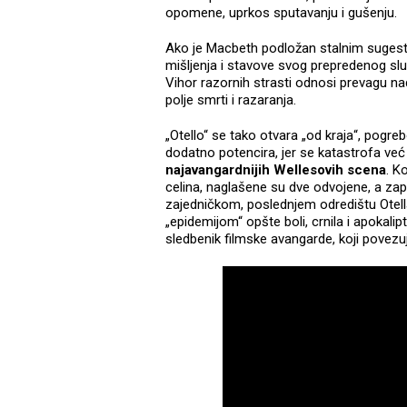
opomene, uprkos sputavanju i gušenju.
Ako je Macbeth podložan stalnim sugestija
mišljenja i stavove svog prepredenog slu
Vihor razornih strasti odnosi prevagu 
polje smrti i razaranja.
„Otello“ se tako otvara „od kraja“, pog
dodatno potencira, jer se katastrofa ve
najavangardnijih Wellesovih scena
. K
celina, naglašene su dve odvojene, a za
zajedničkom, poslednjem odredištu Otel
„epidemijom“ opšte boli, crnila i apokali
sledbenik filmske avangarde, koji povezu