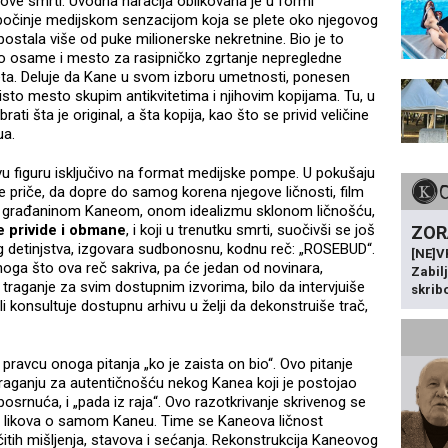
ve smrti. Uvodna naracija oblikovana je u formi
tpočinje medijskom senzacijom koja se plete oko njegovog
postala više od puke milionerske nekretnine. Bio je to
rvo osame i mesto za rasipničko zgrtanje nepregledne
sveta. Deluje da Kane u svom izboru umetnosti, ponesen
sto mesto skupim antikvitetima i njihovim kopijama. Tu, u
i šta je original, a šta kopija, kao što se privid veličine
ua.
 figuru isključivo na format medijske pompe. U pokušaju
 priče, da dopre do samog korena njegove ličnosti, film
im“ građaninom Kaneom, onom idealizmu sklonom ličnošću,
e privide i obmane
, i koji u trenutku smrti, suočivši se još
ZOR
detinjstva, izgovara sudbonosnu, kodnu reč: „ROSEBUD“.
[NE]
onoga što ova reč sakriva, pa će jedan od novinara,
Zabil
 traganje za svim dostupnim izvorima, bilo da intervjuiše
skrib
ili konsultuje dostupnu arhivu u želji da dekonstruiše trač,
avcu onoga pitanja „ko je zaista on bio“. Ovo pitanje
traganju za autentičnošću nekog Kanea koji je postojao
osrnuća, i „pada iz raja“. Ovo razotkrivanje skrivenog se
ih likova o samom Kaneu. Time se Kaneova ličnost
ičitih mišljenja, stavova i sećanja. Rekonstrukcija Kaneovog