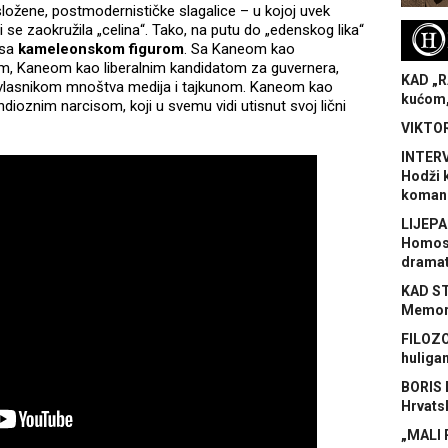
složene, postmodernističke slagalice – u kojoj uvek
i se zaokružila „celina“. Tako, na putu do „edenskog lika“
H
 sa
kameleonskom figurom
. Sa Kaneom kao
m, Kaneom kao liberalnim kandidatom za guvernera,
KAD „R
vlasnikom mnoštva medija i tajkunom. Kaneom kao
kućom,
ioznim narcisom, koji u svemu vidi utisnut svoj lični
VIKTOR
INTERV
Hodži 
koman
LIJEPA
Homose
dramat
KAD S
Memora
FILOZO
huliga
BORIS 
Hrvats
„MALI 