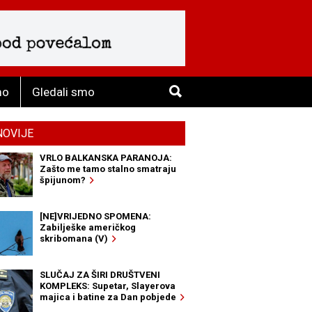
mo
Gledali smo
NOVIJE
VRLO BALKANSKA PARANOJA:
Zašto me tamo stalno smatraju
špijunom?
[NE]VRIJEDNO SPOMENA:
Zabilješke američkog
skribomana (V)
SLUČAJ ZA ŠIRI DRUŠTVENI
KOMPLEKS: Supetar, Slayerova
majica i batine za Dan pobjede