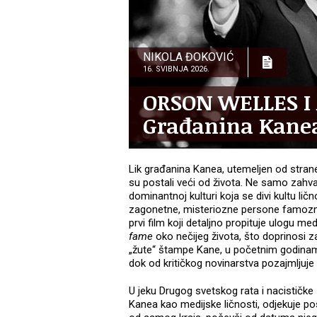
NIKOLA ĐOKOVIĆ
16. SVIBNJA 2026.
ORSON WELLES I
Građanina Kanea
Lik građanina Kanea, utemeljen od stra
su postali veći od života. Ne samo zahval
dominantnoj kulturi koja se divi kultu li
zagonetne, misteriozne persone famozno
prvi film koji detaljno propituje ulogu me
fame
oko nečijeg života, što doprinosi zam
„žute“ štampe Kane, u početnim godinama
dok od kritičkog novinarstva pozajmljuj
U jeku Drugog svetskog rata i nacističk
Kanea kao medijske ličnosti, odjekuje p