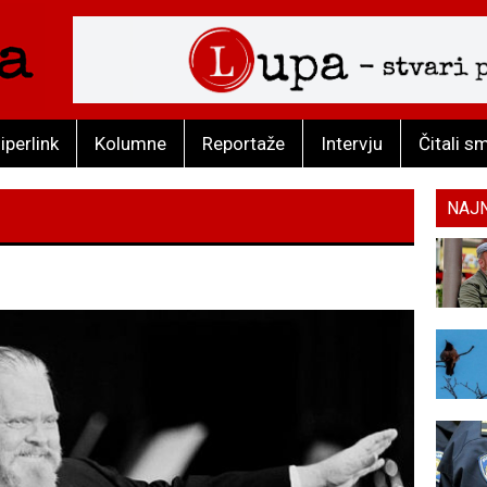
iperlink
Kolumne
Reportaže
Intervju
Čitali s
NAJ