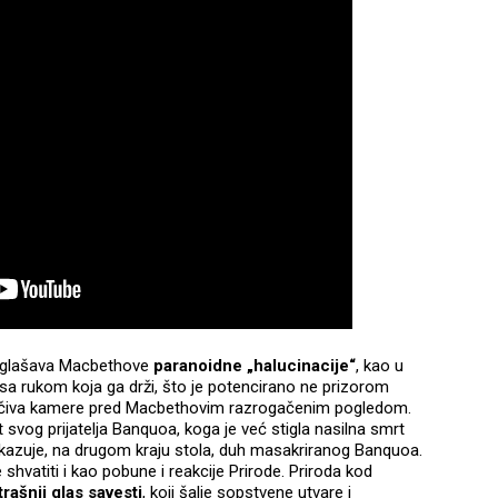
 naglašava Macbethove
paranoidne „halucinacije“
, kao u
 sa rukom koja ga drži, što je potencirano ne prizorom
čiva kamere pred Macbethovim razrogačenim pogledom.
t svog prijatelja Banquoa, koga je već stigla nasilna smrt
kazuje, na drugom kraju stola, duh masakriranog Banquoa.
hvatiti i kao pobune i reakcije Prirode. Priroda kod
rašnji glas savesti
, koji šalje sopstvene utvare i