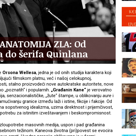
 ANATOMIJA ZLA: Od
 do šerifa Quinlana
ne
Orsona Wellesa
, jedna je od onih studija karaktera koji
jujući filmskom platnu, već i našoj celokupnoj,
čnosti, stalno proizvodeći nove autokratske autoritete, nove
 „poznatih“ i popularnih.
„Građanin Kane“
je verovatno
dija, senzacionalističke, „žute“ štampe, u oblikovanju
aure
i
ućivanju granice između laži i istine, fikcije i fakcije. Od
 sopstvenog idealizma, uzima direktnost i prijemčivost,
e potrebu za istinitim izveštavanjem i beskompromisnost.
e zloupotrebe masovnih medija, uspon i pad građanina
osebnom težinom. Kaneova životna (pri)povest se evocira