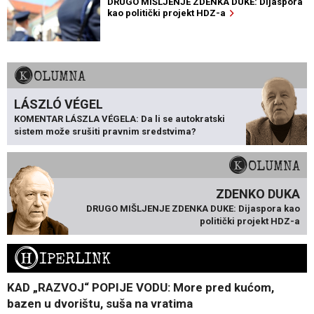
DRUGO MIŠLJENJE ZDENKA DUKE: Dijaspora
kao politički projekt HDZ-a
KOLUMNA
LÁSZLÓ VÉGEL
KOMENTAR LÁSZLA VÉGELA: Da li se autokratski
sistem može srušiti pravnim sredstvima?
KOLUMNA
ZDENKO DUKA
DRUGO MIŠLJENJE ZDENKA DUKE: Dijaspora kao
politički projekt HDZ-a
H
IPERLINK
KAD „RAZVOJ“ POPIJE VODU: More pred kućom,
bazen u dvorištu, suša na vratima