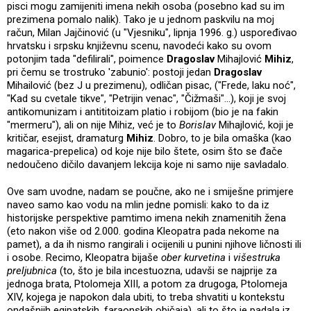
pisci mogu zamijeniti imena nekih osoba (posebno kad su im
prezimena pomalo nalik). Tako je u jednom paskvilu na moj
račun, Milan Jajčinović (u "Vjesniku", lipnja 1996. g.) uspoređivao
hrvatsku i srpsku književnu scenu, navodeći kako su ovom
potonjim tada "defilirali", poimence
Dragoslav
Mihajlović
Mihiz
,
pri čemu se trostruko 'zabunio': postoji jedan
Dragoslav
Mihailović (bez J u prezimenu), odličan pisac, ("Frede, laku noć",
"Kad su cvetale tikve", "Petrijin venac", "Čižmaši"...), koji je svoj
antikomunizam i antititoizam platio i robijom (bio je na fakin
"mermeru"), ali on nije Mihiz, već je to
Borislav
Mihajlović, koji je
kritičar, esejist, dramaturg
Mihiz
. Dobro, to je bila omaška (kao
magarica-prepelica) od koje nije bilo štete, osim što se đače
nedoučeno dičilo davanjem lekcija koje ni samo nije savladalo.
Ove sam uvodne, nadam se poučne, ako ne i smiješne primjere
naveo samo kao vodu na mlin jedne pomisli: kako to da iz
historijske perspektive pamtimo imena nekih znamenitih žena
(eto nakon više od 2.000. godina Kleopatra pada nekome na
pamet), a da ih nismo rangirali i ocijenili u punini njihove ličnosti ili
i osobe. Recimo, Kleopatra bijaše
ober kurvetina
i
višestruka
preljubnica
(to, što je bila incestuozna, udavši se najprije za
jednoga brata, Ptolomeja XIII, a potom za drugoga, Ptolomeja
XIV, kojega je napokon dala ubiti, to treba shvatiti u kontekstu
ondašnjih egipatskih, faraonskih običaja), ali to što je padala iz