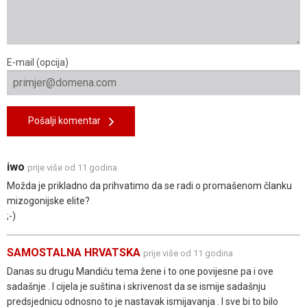
E-mail (opcija)
Pošalji komentar
iwo
prije više od 11 godina
Možda je prikladno da prihvatimo da se radi o promašenom članku
mizogonijske elite?
;-)
SAMOSTALNA HRVATSKA
prije više od 11 godina
Danas su drugu Mandiću tema žene i to one povijesne pa i ove
sadašnje . I cijela je suština i skrivenost da se ismije sadašnju
predsjednicu odnosno to je nastavak ismijavanja . I sve bi to bilo