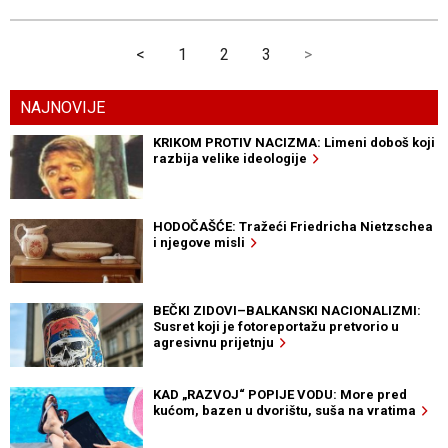
<
1
2
3
>
NAJNOVIJE
KRIKOM PROTIV NACIZMA: Limeni doboš koji
razbija velike ideologije
HODOČAŠĆE: Tražeći Friedricha Nietzschea
i njegove misli
BEČKI ZIDOVI–BALKANSKI NACIONALIZMI:
Susret koji je fotoreportažu pretvorio u
agresivnu prijetnju
KAD „RAZVOJ“ POPIJE VODU: More pred
kućom, bazen u dvorištu, suša na vratima