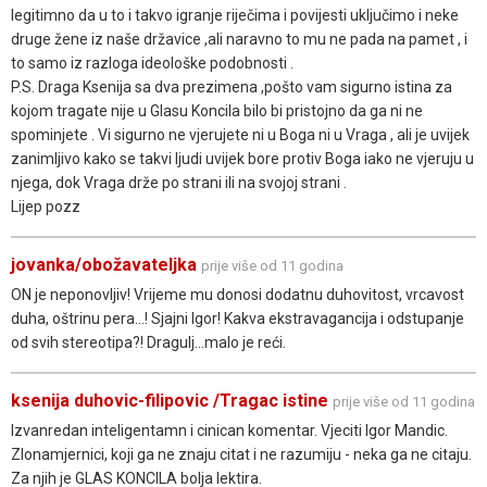
legitimno da u to i takvo igranje riječima i povijesti uključimo i neke
druge žene iz naše državice ,ali naravno to mu ne pada na pamet , i
to samo iz razloga ideološke podobnosti .
P.S. Draga Ksenija sa dva prezimena ,pošto vam sigurno istina za
kojom tragate nije u Glasu Koncila bilo bi pristojno da ga ni ne
spominjete . Vi sigurno ne vjerujete ni u Boga ni u Vraga , ali je uvijek
zanimljivo kako se takvi ljudi uvijek bore protiv Boga iako ne vjeruju u
njega, dok Vraga drže po strani ili na svojoj strani .
Lijep pozz
jovanka/obožavateljka
prije više od 11 godina
ON je neponovljiv! Vrijeme mu donosi dodatnu duhovitost, vrcavost
duha, oštrinu pera...! Sjajni Igor! Kakva ekstravagancija i odstupanje
od svih stereotipa?! Dragulj...malo je reći.
ksenija duhovic-filipovic /Tragac istine
prije više od 11 godina
Izvanredan inteligentamn i cinican komentar. Vjeciti Igor Mandic.
Zlonamjernici, koji ga ne znaju citat i ne razumiju - neka ga ne citaju.
Za njih je GLAS KONCILA bolja lektira.