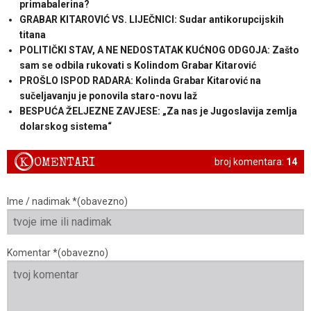
primabalerina?
GRABAR KITAROVIĆ VS. LIJEČNICI: Sudar antikorupcijskih
titana
POLITIČKI STAV, A NE NEDOSTATAK KUĆNOG ODGOJA: Zašto
sam se odbila rukovati s Kolindom Grabar Kitarović
PROŠLO ISPOD RADARA: Kolinda Grabar Kitarović na
sučeljavanju je ponovila staro-novu laž
BESPUĆA ŽELJEZNE ZAVJESE: „Za nas je Jugoslavija zemlja
dolarskog sistema“
K
OMENTARI
broj komentara:
14
Ime / nadimak *(obavezno)
Komentar *(obavezno)