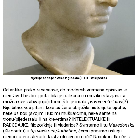
Vjeruje se da je ovako izgledala (FOTO: Wikipedia)
Od antike, preko renesanse, do modernih vremena opisivan je
njen život bezbroj puta, bila je oslikana i u muziku stavljana, a
možda sve zahvaljujući tome što je imala
'prominentni' nos
(?).
Nije bitno, već pitam: koje su žene obilježile historijske epohe,
neke uz bok (svojim i tuđim) muškarcima, neke same na
tronu/pijedestalu ili na krevetima? INTELEKTUALKE ili
RADODAJKE, filozofkinje ili vladarice? Svrstamo li tu
Makedonsku
(Kleopatru) u
tip vladarice/kurbetine
, čemu pravimo uslugu:
njenoj putenosti/radodajstvu ili njenoj moći? Napokon, tko će iz