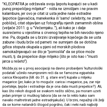
"KLEOPATRA je održavala svoju ljepotu kupajući se u kadi
punoj prepeličjeg mlijeka!" - ništa ne izmišljam i ne pravim
kalambure, jer ovo je citat iz usta jedne naše estradne
ljepotice (pjevačica, manekenka ili 'samo' celebrity, ne znam
pobliže), citat objavljen uz fotografiju njenih zamamnih oblina
(veljače 2011. g. u "Večernjaku..."), ali kako je i dalje
susrećemo u vijestima s crvenog tepiha ne bih navodio njeno
ime. Pa, događa se u brzini izvaljivanje koječega da se usta
zabune i budu brže od pameti: ne sumnjam da se dotična
gđica stoputa okupala u pjeni od morskih plodova
samokažnjavajući se što je "pomislila" da se ptice može
musti, tj. da prepelice doje mlijeko (što je isto kao i "musti
jarca u rešeto").
Možda joj se u prvoj asocijaciji na davno probavljeni 'kulturološki
podatak' učinilo neumjesnim reći da se famozna egipatska
carica Kleopatra (68. do 31. g. stare ere!) kupala u mlijeku
magarice (jer, kako je to moguće: carica i magarice, pa, zar nije
poetskije, ljepše i estradnije da je ona dala musti prepelice?). Ali,
kao što rekoh dogodi se svakom nešto slično, pa moram uzeti
jedan primjer iz muškog tabora (da se ne bi reklo kako sam
navalio maltretirati jadne estradnjakuše). U brzini, nepažnji i/ili želji
da se kome natandrči štogod pogrdno, čak i neki naši najbolji