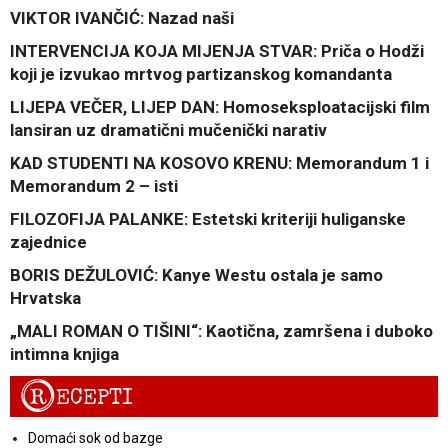
VIKTOR IVANČIĆ: Nazad naši
INTERVENCIJA KOJA MIJENJA STVAR: Priča o Hodži
koji je izvukao mrtvog partizanskog komandanta
LIJEPA VEČER, LIJEP DAN: Homoseksploatacijski film
lansiran uz dramatični mučenički narativ
KAD STUDENTI NA KOSOVO KRENU: Memorandum 1 i
Memorandum 2 – isti
FILOZOFIJA PALANKE: Estetski kriteriji huliganske
zajednice
BORIS DEŽULOVIĆ: Kanye Westu ostala je samo
Hrvatska
„MALI ROMAN O TIŠINI“: Kaotična, zamršena i duboko
intimna knjiga
R
ECEPTI
Domaći sok od bazge