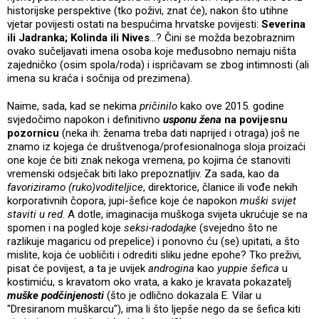
historijske perspektive (tko poživi, znat će), nakon što utihne
vjetar povijesti ostati na bespućima hrvatske povijesti:
Severina
ili Jadranka; Kolinda ili Nives
...? Čini se možda bezobraznim
ovako sučeljavati imena osoba koje međusobno nemaju ništa
zajedničko (osim spola/roda) i ispričavam se zbog intimnosti (ali
imena su kraća i sočnija od prezimena).
Naime, sada, kad se nekima
pričinilo
kako ove 2015. godine
svjedočimo napokon i definitivno
usponu žena
na povijesnu
pozornicu
(neka ih: ženama treba dati naprijed i otraga) još ne
znamo iz kojega će društvenoga/profesionalnoga sloja proizaći
one koje će biti znak nekoga vremena, po kojima će stanoviti
vremenski odsječak biti lako prepoznatljiv. Za sada, kao da
favoriziramo (ruko)voditeljice
, direktorice, članice ili vođe nekih
korporativnih čopora, jupi-šefice koje će napokon
muški svijet
staviti u red
. A dotle, imaginacija muškoga svijeta ukrućuje se na
spomen i na pogled koje
seksi-radodajke
(svejedno što ne
razlikuje magaricu od prepelice) i ponovno ću (se) upitati, a što
mislite, koja će uobličiti i odrediti sliku jedne epohe? Tko preživi,
pisat će povijest, a ta je uvijek
androgina
kao
yuppie šefica
u
kostimiću, s kravatom oko vrata, a kako je kravata pokazatelj
muške podčinjenosti
(što je odlično dokazala E. Vilar u
"Dresiranom muškarcu"), ima li što ljepše nego da se šefica kiti