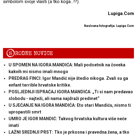
simbolom svoje vlasti (a tko koga...!?).
Lupiga.Com
Naslovna fotografija: Lupiga.Com
S
RODNE NOVICE
U SPOMEN NA IGORA MANDIĆA: Mali podsetnik na čoveka
kakvih mi nismo imali mnogo
PREDRAG FINCI: Igor Mandić nije štedio nikoga. Zvali su ga
enfant terrible hrvatske kritike.
POSLJEDNJI ISPRAĆAJ IGORA MANDIĆA: „Ti si nam predavao
slobodu - najteži, ali nama najdraži predmet“
U SJEĆANJE NA IGORA MANDIĆA: Eto stari Mandiću, nismo ti
upropastili smrt
UMRO JE IGOR MANDIĆ: Takvog hrvatska kultura više neće
imati
LAŽNI SREDNJI PRST: Tko je prkosna i pravedna žena, a tko