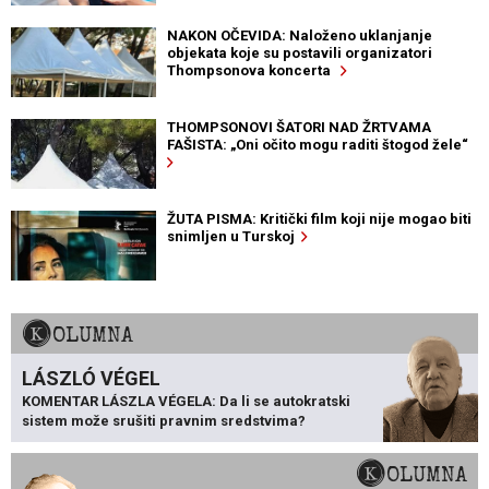
NAKON OČEVIDA: Naloženo uklanjanje
objekata koje su postavili organizatori
Thompsonova koncerta
THOMPSONOVI ŠATORI NAD ŽRTVAMA
FAŠISTA: „Oni očito mogu raditi štogod žele“
ŽUTA PISMA: Kritički film koji nije mogao biti
snimljen u Turskoj
KOLUMNA
LÁSZLÓ VÉGEL
KOMENTAR LÁSZLA VÉGELA: Da li se autokratski
sistem može srušiti pravnim sredstvima?
KOLUMNA