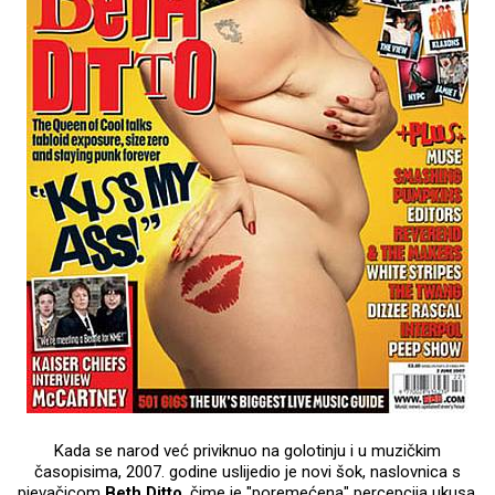
Kada se narod već priviknuo na golotinju i u muzičkim
časopisima, 2007. godine uslijedio je novi šok, naslovnica s
pjevačicom
Beth Ditto
, čime je "poremećena" percepcija ukusa.