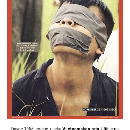
Davne 1965. godine, u jeku
Vijetnamskog rata
,
Life
je na