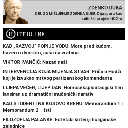
ZDENKO DUKA
DRUGO MIŠLJENJE ZDENKA DUKE: Dijaspora kao
politički projekt HDZ-a
H
IPERLINK
KAD „RAZVOJ“ POPIJE VODU: More pred kućom,
bazen u dvorištu, suša na vratima
VIKTOR IVANČIĆ: Nazad naši
INTERVENCIJA KOJA MIJENJA STVAR: Priča o Hodži
koji je izvukao mrtvog partizanskog komandanta
LIJEPA VEČER, LIJEP DAN: Homoseksploatacijski film
lansiran uz dramatični mučenički narativ
KAD STUDENTI NA KOSOVO KRENU: Memorandum 1 i
Memorandum 2 – isti
FILOZOFIJA PALANKE: Estetski kriteriji huliganske
zajednice