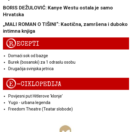
BORIS DEŽULOVIĆ: Kanye Westu ostala je samo
Hrvatska
„MALI ROMAN O TIŠINI“: Kaotična, zamršena i duboko
intimna knjiga
R
ECEPTI
Domaći sok od bazge
Burek (bosanski) za 1 odraslu osobu
Drugačija svinjska jetrica
E
-CIKLOPEDIJA
Povijesni put Hitlerove 'klonje'
Yugo - urbana legenda
Freedom Theatre (Teatar slobode)