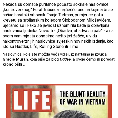
Nekada su domaće puritance počesto šokirale naslovnice
„kontroverznog“ Feral Tribunea, najčešće one na kojima bi se
našao hrvatski vrhovnik Franjo Tuđman, primjerice gol u
krevetu sa srbijanskim kolegom Slobodanom Miloševićem.
Sjećamo se i kako se javnost uznemirila kada je objavljena
naslovnica tjednika Novosti - „Obadva, obadva su pala“ - a na
ovom vam mjestu donosimo nešto još žešće, u vidu
najkontroverznijih naslovnica svjetskih novinskih izdanja, kao
što su Hustler, Life, Rolling Stone ili Time
Naslovnice, koje ste možda već i vidjeli, iz naftalina je izvukla
Gracie Muran
, koja piše za blog
Oddee
, a ovdje ćemo ih poredati
kronološki
…