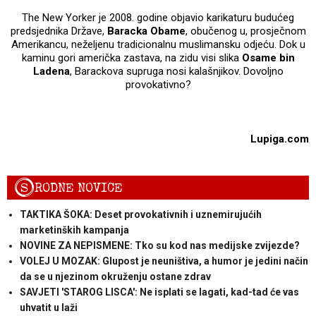
The New Yorker je 2008. godine objavio karikaturu budućeg
predsjednika Države,
Baracka Obame
, obučenog u, prosječnom
Amerikancu, neželjenu tradicionalnu muslimansku odjeću. Dok u
kaminu gori američka zastava, na zidu visi slika
Osame bin
Ladena
, Barackova supruga nosi kalašnjikov. Dovoljno
provokativno?
Lupiga.com
S
RODNE NOVICE
TAKTIKA ŠOKA: Deset provokativnih i uznemirujućih
marketinških kampanja
NOVINE ZA NEPISMENE: Tko su kod nas medijske zvijezde?
VOLEJ U MOZAK: Glupost je neuništiva, a humor je jedini način
da se u njezinom okruženju ostane zdrav
SAVJETI 'STAROG LISCA': Ne isplati se lagati, kad-tad će vas
uhvatit u laži