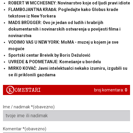
ROBERT W MCCHESNEY: Novinarstvo koje od ljudi pravi idiote
FLAMBOJANTNA KRAĐA: Pogledajte kako Globus krade
tekstove iz New Yorkera
MADS BRÜGGER: Ovo je jedan od luđih i hrabrijih
dokumentarnih i novinarskih ostvarenja u povijesti filma i
novinarstva
VODIMO VAS U NEW YORK: MoMA - muzej u kojem je sve
moguće
Sportski centar Breivik by Boris Dežulović
UVREDE & PODMETANJE: Komešanje u bordelu
MIRKO KOVAČ: Javni intelektualci nekako izumiru, izgubili su
se ili priklonili gazdama
K
OMENTARI
broj komentara:
0
Ime / nadimak *(obavezno)
Komentar *(obavezno)