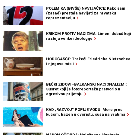
POLEMIKA (BIVŠE) NAVIJAČICE: Kako sam
(zasad) prestala navijati za hrvatsku
reprezentaciju
KRIKOM PROTIV NACIZMA: Limeni doboš koji
razbija velike ideologije
HODOČAŠĆE: Tražeći Friedricha Nietzschea
i njegove misli
BEČKI ZIDOVI–BALKANSKI NACIONALIZMI:
Susret koji je fotoreportažu pretvorio u
agresivnu prijetnju
KAD „RAZVOJ“ POPIJE VODU: More pred
kućom, bazen u dvorištu, suša na vratima
NAKON OČEVIDA: Naloženo uklanjanje