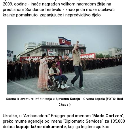
2009. godine - inače nagrađen velikom nagradom žirija na
prestižnom Sundance festivalu - znao je da može očekivati
krajnje pomaknuto, zapanjujuće i nepredvidljivo djelo.
Scena iz avanture infiltiriranja u Sjevernu Koreju - Crvena kapela (FOTO: Red
Chapel)
Ukratko, u "Ambasadoru" Brügger pod imenom "
Mads Cortzen
",
preko mutne agencije po imenu "Diplomatic Services" za 135.000
dolara
kupuje lažne dokumente
, koji ga legitimiraju kao