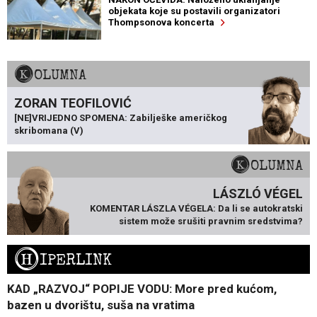
objekata koje su postavili organizatori
Thompsonova koncerta
KOLUMNA
ZORAN TEOFILOVIĆ
[NE]VRIJEDNO SPOMENA: Zabilješke američkog
skribomana (V)
KOLUMNA
LÁSZLÓ VÉGEL
KOMENTAR LÁSZLA VÉGELA: Da li se autokratski
sistem može srušiti pravnim sredstvima?
H
IPERLINK
KAD „RAZVOJ“ POPIJE VODU: More pred kućom,
bazen u dvorištu, suša na vratima