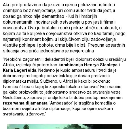
Ako pretpostavimo da je sve u njemu prikazano istinito i
snimljeno bez namještanja, pri čemu autor tvrdi da jest, a
dosad ga nitko nije demantirao - luđih i hrabrijih
dokumentarnih i novinarskih ostvarenja u povijesti filma i
novinarstva. Ovo je brutalni i gorki prikaz afričke realnosti, u
kojem se ta kolijevka čovječanstva otkriva ne kao tamni, nego
najtamniji kontinent kojim, u isključivom cilju zadovoljenja
vlastite pohlepe i pohote, drma bijeli ološ. Prepuna apsurdnih
situacija ova priča jednostavno je nevjerojatna
"Neobični, zagonetni i dekadentni bijeli diplomat dolazi u središnju
Afriku, izgledajući pritom kao
kombinacija Henrya Stanleya i
Karla Lagerfelda
. Nedavno je kupio ambasaduru i tvrdi da je
dobronamjerni bogati poduzetnik koji je došao predvoditi
diplomatsku misiju. Službeno, u Africi je kako bi pokrenuo
tvornicu šibica u kojoj bi zaposlio lokalno stanovništvo i naučio
ga kako proizvoditi to jednostavno sredstvo za stvaranje vatre.
Neslužbeno, zapravo je ondje kako bi dobio pristup neizmjernim
rezervama dijamanata
. 'Ambasador' je tragična komedija o
bizarnom svijetu afričke diplomacije, koja se opire svakom
svrstavanju u žanrove."