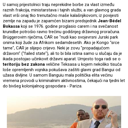
U samoj prijestolnici traju neprekidne borbe za vlast između
raznih frakcija, ministarstava i tajnih službi, a van glavnog grada
vlast vrši onaj tko trenutačno maše kalašnjikovom; iz povijesti
zemlje na zapadu je zapamćen bizarni predsjednik
Jean-Bédel
Bokassa
koji se 1976. godine proglasio carem i na svečanost
krunidbe potrošio ravno trećinu godišnjeg državnog proračuna.
Brüggerovim riječima, CAR se "nudi kao svojevrsni Jurski park
onima koji žude za Afrikom sedamdesetih. Ako je Kongo "srce
tame", CAR je slijepo crijevo. Neki je zovu "propadajućom
državom" ("failed state"), ali to bi bila istina samo u slučaju da je
ikada postojao učinkovit državni aparat. Umjesto toga radi se o
teritoriju bez zakona
veličine Teksasa u kojem nekoliko tisuća
loše opremljenih vojnika pokušava zaštiti glavni grad Bangui od
užasa divljine. U samom Banguiu mala politička elita većinu
vremena provodi u kriminalnim aktivnostima, čekajući na tjedni let
do bivšeg kolonijalnog gospodara - Pariza.