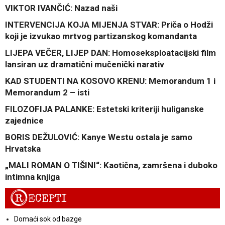
VIKTOR IVANČIĆ: Nazad naši
INTERVENCIJA KOJA MIJENJA STVAR: Priča o Hodži
koji je izvukao mrtvog partizanskog komandanta
LIJEPA VEČER, LIJEP DAN: Homoseksploatacijski film
lansiran uz dramatični mučenički narativ
KAD STUDENTI NA KOSOVO KRENU: Memorandum 1 i
Memorandum 2 – isti
FILOZOFIJA PALANKE: Estetski kriteriji huliganske
zajednice
BORIS DEŽULOVIĆ: Kanye Westu ostala je samo
Hrvatska
„MALI ROMAN O TIŠINI“: Kaotična, zamršena i duboko
intimna knjiga
R
ECEPTI
Domaći sok od bazge