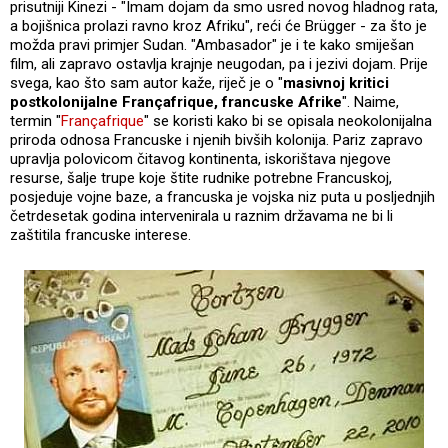
prisutniji Kinezi - "Imam dojam da smo usred novog hladnog rata,
a bojišnica prolazi ravno kroz Afriku", reći će Brügger - za što je
možda pravi primjer Sudan. "Ambasador" je i te kako smiješan
film, ali zapravo ostavlja krajnje neugodan, pa i jezivi dojam. Prije
svega, kao što sam autor kaže, riječ je o "
masivnoj kritici
postkolonijalne Françafrique, francuske Afrike
". Naime,
termin "
Françafrique
" se koristi kako bi se opisala neokolonijalna
priroda odnosa Francuske i njenih bivših kolonija. Pariz zapravo
upravlja polovicom čitavog kontinenta, iskorištava njegove
resurse, šalje trupe koje štite rudnike potrebne Francuskoj,
posjeduje vojne baze, a francuska je vojska niz puta u posljednjih
četrdesetak godina intervenirala u raznim državama ne bi li
zaštitila francuske interese.