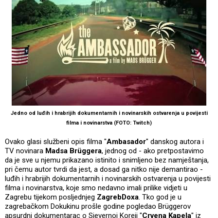
Jedno od luđih i hrabrijih dokumentarnih i novinarskih ostvarenja u povijesti
filma i novinarstva (FOTO: Twitch)
Ovako glasi službeni opis filma "
Ambasador
" danskog autora i
TV novinara
Madsa Brüggera
, jednog od - ako pretpostavimo
da je sve u njemu prikazano istinito i snimljeno bez namještanja,
pri čemu autor tvrdi da jest, a dosad ga nitko nije demantirao -
luđih i hrabrijih dokumentarnih i novinarskih ostvarenja u povijesti
filma i novinarstva, koje smo nedavno imali prilike vidjeti u
Zagrebu tijekom posljednjeg
ZagrebDoxa
. Tko god je u
zagrebačkom Dokukinu prošle godine pogledao Brüggerov
apsurdni dokumentarac o Sjevernoj Koreji "
Crvena Kapela
" iz