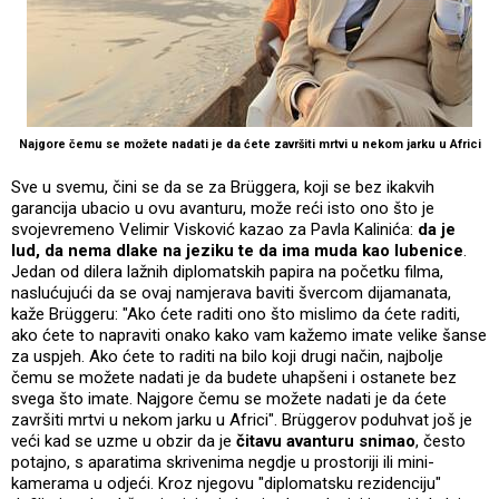
Najgore čemu se možete nadati je da ćete završiti mrtvi u nekom jarku u Africi
Sve u svemu, čini se da se za Brüggera, koji se bez ikakvih
garancija ubacio u ovu avanturu, može reći isto ono što je
svojevremeno Velimir Visković kazao za Pavla Kalinića:
da je
lud, da nema dlake na jeziku te da ima muda kao lubenice
.
Jedan od dilera lažnih diplomatskih papira na početku filma,
naslućujući da se ovaj namjerava baviti švercom dijamanata,
kaže Brüggeru: "Ako ćete raditi ono što mislimo da ćete raditi,
ako ćete to napraviti onako kako vam kažemo imate velike šanse
za uspjeh. Ako ćete to raditi na bilo koji drugi način, najbolje
čemu se možete nadati je da budete uhapšeni i ostanete bez
svega što imate. Najgore čemu se možete nadati je da ćete
završiti mrtvi u nekom jarku u Africi". Brüggerov poduhvat još je
veći kad se uzme u obzir da je
čitavu avanturu snimao
, često
potajno, s aparatima skrivenima negdje u prostoriji ili mini-
kamerama u odjeći. Kroz njegovu "diplomatsku rezidenciju"