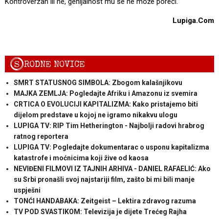
Kontroverzan ili ne, genijalnost mu se ne može poreći.
Lupiga.Com
S
RODNE NOVICE
SMRT STATUSNOG SIMBOLA: Zbogom kalašnjikovu
MAJKA ZEMLJA: Pogledajte Afriku i Amazonu iz svemira
CRTICA O EVOLUCIJI KAPITALIZMA: Kako pristajemo biti
dijelom predstave u kojoj ne igramo nikakvu ulogu
LUPIGA TV: RIP Tim Hetherington - Najbolji radovi hrabrog
ratnog reportera
LUPIGA TV: Pogledajte dokumentarac o usponu kapitalizma
katastrofe i moćnicima koji žive od kaosa
NEVIĐENI FILMOVI IZ TAJNIH ARHIVA - DANIEL RAFAELIĆ: Ako
su Srbi pronašli svoj najstariji film, zašto bi mi bili manje
uspješni
TONĆI HANDABAKA: Zeitgeist – Lektira zdravog razuma
TV POD SVASTIKOM: Televizija je dijete Trećeg Rajha