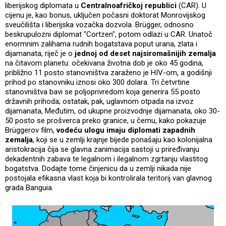
liberijskog diplomata u
Centralnoafričkoj republici
(CAR). U
cijenu je, kao bonus, uključen počasni doktorat Monrovijskog
sveučilišta i liberijska vozačka dozvola. Brügger, odnosno
beskrupulozni diplomat "Cortzen", potom odlazi u CAR. Unatoč
enormnim zalihama rudnih bogatstava poput urana, zlata i
dijamanata, riječ je o
jednoj od deset najsiromašnijih zemalja
na čitavom planetu: očekivana životna dob je oko 45 godina,
približno 11 posto stanovništva zaraženo je HIV-om, a godišnji
prihod po stanovniku iznosi oko 300 dolara. Tri četvrtine
stanovništva bavi se poljoprivredom koja generira 55 posto
državnih prihoda; ostatak, pak, uglavnom otpada na izvoz
dijamanata, Međutim, od ukupne proizvodnje dijamanata, oko 30-
50 posto se prošverca preko granice, u čemu, kako pokazuje
Brüggerov film,
vodeću ulogu imaju diplomati zapadnih
zemalja
, koji se u zemlji krajnje bijede ponašaju kao kolonijalna
aristokracija čija se glavna zanimacija sastoji u priređivanju
dekadentnih zabava te legalnom i ilegalnom zgrtanju vlastitog
bogatstva. Dodajte tome činjenicu da u zemlji nikada nije
postojala efikasna vlast koja bi kontrolirala teritorij van glavnog
grada Banguia.