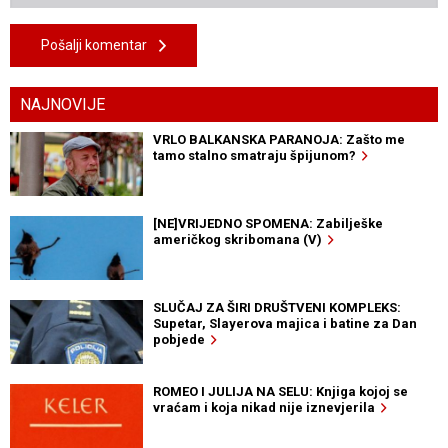
Pošalji komentar
NAJNOVIJE
VRLO BALKANSKA PARANOJA: Zašto me
tamo stalno smatraju špijunom?
[NE]VRIJEDNO SPOMENA: Zabilješke
američkog skribomana (V)
SLUČAJ ZA ŠIRI DRUŠTVENI KOMPLEKS:
Supetar, Slayerova majica i batine za Dan
pobjede
ROMEO I JULIJA NA SELU: Knjiga kojoj se
vraćam i koja nikad nije iznevjerila