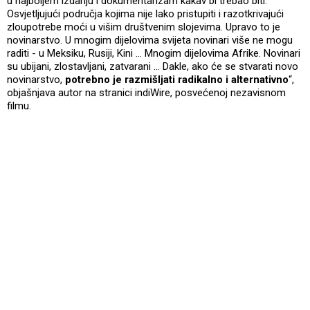
u najboljem izdanju i dokumentarizam kakav bi trebao biti.
Osvjetljujući područja kojima nije lako pristupiti i razotkrivajući
zloupotrebe moći u višim društvenim slojevima. Upravo to je
novinarstvo. U mnogim dijelovima svijeta novinari više ne mogu
raditi - u Meksiku, Rusiji, Kini ... Mnogim dijelovima Afrike. Novinari
su ubijani, zlostavljani, zatvarani ... Dakle, ako će se stvarati novo
novinarstvo,
potrebno
je razmišljati radikalno i alternativno
“,
objašnjava autor na stranici indiWire, posvećenoj nezavisnom
filmu.