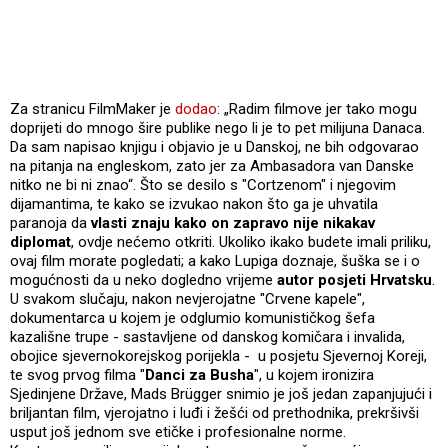
Za stranicu FilmMaker je
dodao
: „Radim filmove jer tako mogu
doprijeti do mnogo šire publike nego li je to pet milijuna Danaca.
Da sam napisao knjigu i objavio je u Danskoj, ne bih odgovarao
na pitanja na engleskom, zato jer za Ambasadora van Danske
nitko ne bi ni znao“. Što se desilo s "Cortzenom" i njegovim
dijamantima, te kako se izvukao nakon što ga je uhvatila
paranoja da
vlasti znaju kako on zapravo nije nikakav
diplomat
, ovdje nećemo otkriti. Ukoliko ikako budete imali priliku,
ovaj film morate pogledati; a kako Lupiga doznaje, šuška se i o
mogućnosti da u neko dogledno vrijeme
autor posjeti Hrvatsku
.
U svakom slučaju, nakon nevjerojatne "Crvene kapele",
dokumentarca u kojem je odglumio komunističkog šefa
kazališne trupe - sastavljene od danskog komičara i invalida,
obojice sjevernokorejskog porijekla - u posjetu Sjevernoj Koreji,
te svog prvog filma "
Danci za Busha
", u kojem ironizira
Sjedinjene Države, Mads Brügger snimio je još jedan zapanjujući i
briljantan film, vjerojatno i luđi i žešći od prethodnika, prekršivši
usput još jednom sve etičke i profesionalne norme.