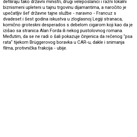
defiliraju tako državni ministri, drugi veleposlanici i razni lokalni
biznismeni upleteni u tajnu trgovinu dijamantima, a naročito je
upečatljiv šef državne tajne službe - naravno - Francuz s
dvadeset i šest godina iskustva u zloglasnoj Legiji stranaca,
komično groteskni desperados s debelom cigarom koji kao da je
izišao sa stranica Alan Forda ili nekog pustolovnog romana.
Međutim, da se ne radi o šali pokazuje činjenica da rečenog "psa
rata" tijekom Brüggerovog boravka u CAR-u, dakle i snimanja
filma, protivnička frakcija - ubije.