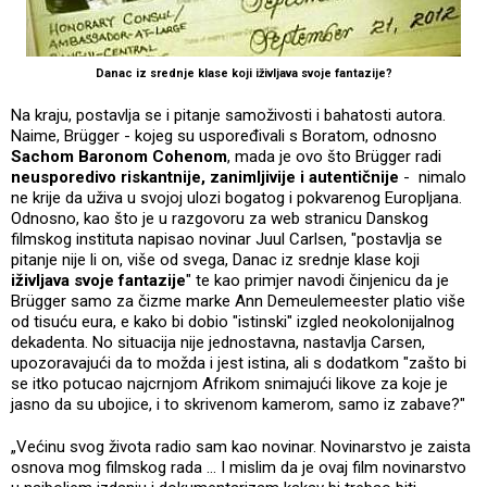
Danac iz srednje klase koji iživljava svoje fantazije?
Na kraju, postavlja se i pitanje samoživosti i bahatosti autora.
Naime, Brügger - kojeg su uspoređivali s Boratom, odnosno
Sachom Baronom Cohenom
, mada je ovo što Brügger radi
neusporedivo riskantnije, zanimljivije i autentičnije
- nimalo
ne krije da uživa u svojoj ulozi bogatog i pokvarenog Europljana.
Odnosno, kao što je u razgovoru za web stranicu Danskog
filmskog instituta napisao novinar Juul Carlsen, "postavlja se
pitanje nije li on, više od svega, Danac iz srednje klase koji
iživljava svoje fantazije
" te kao primjer navodi činjenicu da je
Brügger samo za čizme marke Ann Demeulemeester platio više
od tisuću eura, e kako bi dobio "istinski" izgled neokolonijalnog
dekadenta. No situacija nije jednostavna, nastavlja Carsen,
upozoravajući da to možda i jest istina, ali s dodatkom "zašto bi
se itko potucao najcrnjom Afrikom snimajući likove za koje je
jasno da su ubojice, i to skrivenom kamerom, samo iz zabave?"
„Većinu svog života radio sam kao novinar. Novinarstvo je zaista
osnova mog filmskog rada ... I mislim da je ovaj film novinarstvo