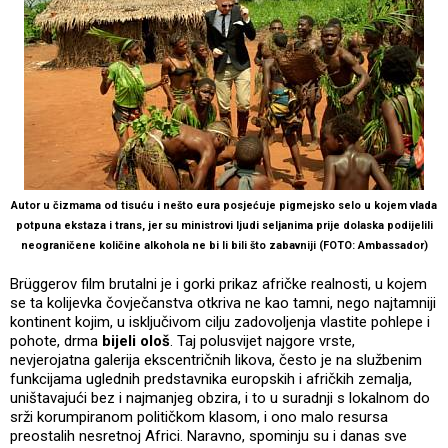
Autor u čizmama od tisuću i nešto eura posjećuje pigmejsko selo u kojem vlada
potpuna ekstaza i trans, jer su ministrovi ljudi seljanima prije dolaska podijelili
neograničene količine alkohola ne bi li bili što zabavniji (FOTO: Ambassador)
Brüggerov film brutalni je i gorki prikaz afričke realnosti, u kojem
se ta kolijevka čovječanstva otkriva ne kao tamni, nego najtamniji
kontinent kojim, u isključivom cilju zadovoljenja vlastite pohlepe i
pohote, drma
bijeli ološ
. Taj polusvijet najgore vrste,
nevjerojatna galerija ekscentričnih likova, često je na službenim
funkcijama uglednih predstavnika europskih i afričkih zemalja,
uništavajući bez i najmanjeg obzira, i to u suradnji s lokalnom do
srži korumpiranom političkom klasom, i ono malo resursa
preostalih nesretnoj Africi. Naravno, spominju su i danas sve