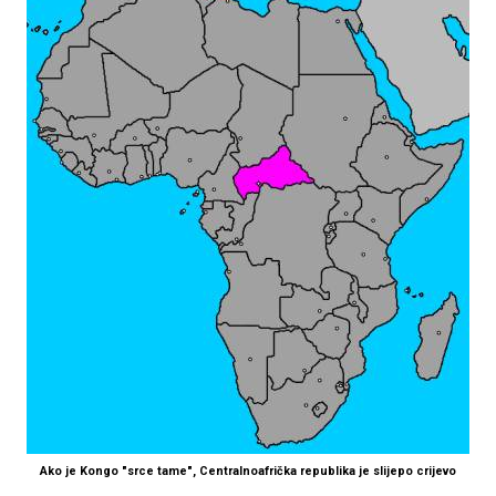
Ako je Kongo "srce tame", Centralnoafrička republika je slijepo crijevo