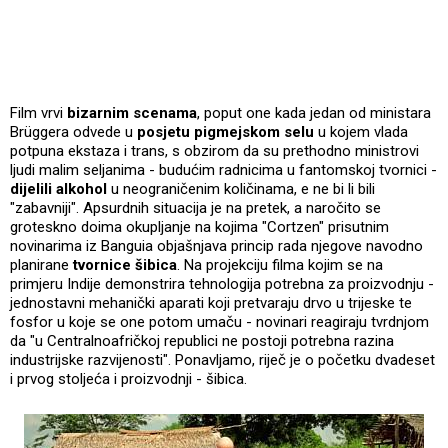
Film vrvi
bizarnim scenama
, poput one kada jedan od ministara
Brüggera odvede u
posjetu pigmejskom selu
u kojem vlada
potpuna ekstaza i trans, s obzirom da su prethodno ministrovi
ljudi malim seljanima - budućim radnicima u fantomskoj tvornici -
dijelili alkohol
u neograničenim količinama, e ne bi li bili
"zabavniji". Apsurdnih situacija je na pretek, a naročito se
groteskno doima okupljanje na kojima "Cortzen" prisutnim
novinarima iz Banguia objašnjava princip rada njegove navodno
planirane
tvornice šibica
. Na projekciju filma kojim se na
primjeru Indije demonstrira tehnologija potrebna za proizvodnju -
jednostavni mehanički aparati koji pretvaraju drvo u trijeske te
fosfor u koje se one potom umaču - novinari reagiraju tvrdnjom
da "u Centralnoafričkoj republici ne postoji potrebna razina
industrijske razvijenosti". Ponavljamo, riječ je o početku dvadeset
i prvog stoljeća i proizvodnji - šibica.