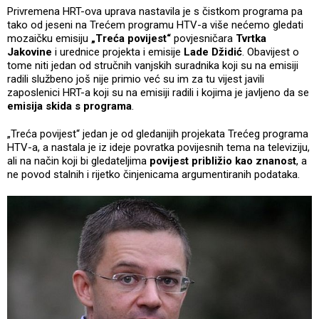
Privremena HRT-ova uprava nastavila je s čistkom programa pa
tako od jeseni na Trećem programu HTV-a više nećemo gledati
mozaičku emisiju
„Treća povijest“
povjesničara
Tvrtka
Jakovine
i urednice projekta i emisije
Lade Džidić
. Obavijest o
tome niti jedan od stručnih vanjskih suradnika koji su na emisiji
radili službeno još nije primio već su im za tu vijest javili
zaposlenici HRT-a koji su na emisiji radili i kojima je javljeno da se
emisija skida s programa
.
„Treća povijest“ jedan je od gledanijih projekata Trećeg programa
HTV-a, a nastala je iz ideje povratka povijesnih tema na televiziju,
ali na način koji bi gledateljima
povijest približio kao znanost
, a
ne povod stalnih i rijetko činjenicama argumentiranih podataka.