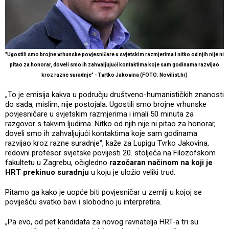
"Ugostili smo brojne vrhunske povjesničare u svjetskim razmjerima i nitko od njih nije ni
pitao za honorar, doveli smo ih zahvaljujući kontaktima koje sam godinama razvijao
kroz razne suradnje" - Tvrtko Jakovina (FOTO: Novilist.hr)
„To je emisija kakva u području društveno-humanističkih znanosti
do sada, mislim, nije postojala. Ugostili smo brojne vrhunske
povjesničare u svjetskim razmjerima i imali 50 minuta za
razgovor s takvim ljudima. Nitko od njih nije ni pitao za honorar,
doveli smo ih zahvaljujući kontaktima koje sam godinama
razvijao kroz razne suradnje“, kaže za Lupigu Tvrko Jakovina,
redovni profesor svjetske povijesti 20. stoljeća na Filozofskom
fakultetu u Zagrebu, očigledno
razočaran načinom na koji je
HRT prekinuo suradnju
u koju je uložio veliki trud.
Pitamo ga kako je uopće biti povjesničar u zemlji u kojoj se
poviješću svatko bavi i slobodno ju interpretira.
„Pa evo, od pet kandidata za novog ravnatelja HRT-a tri su