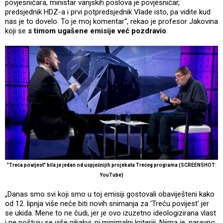
povjesničara, ministar vanjskih poslova je povjesničar,
predsjednik HDZ-a i prvi potpredsjednik Vlade isto, pa vidite kud
nas je to dovelo. To je moj komentar“, rekao je profesor Jakovina
koji se
s timom ugašene emisije već pozdravio
.
"Treća povijest" bila je jedan od uspješnijih projekata Trećeg programa (SCREENSHOT:
YouTube)
„Danas smo svi koji smo u toj emisiji gostovali obaviješteni kako
od 12. lipnja više neće biti novih snimanja za 'Treću povijest' jer
se ukida. Mene to ne čudi, jer je ovo izuzetno ideologizirana vlast
i ne poštuju se više nikakvi, ni minimalni kriteriji. Njima je, naravno,