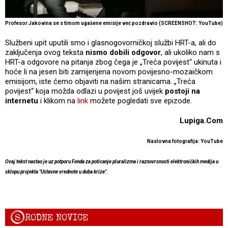
Profesor Jakovina se s timom ugašene emisije već pozdravio (SCREENSHOT: YouTube)
Službeni upit uputili smo i glasnogovorničkoj službi HRT-a, ali do
zaključenja ovog teksta
nismo dobili odgovor
, ali ukoliko nam s
HRT-a odgovore na pitanja zbog čega je „Treća povijest“ ukinuta i
hoće li na jesen biti zamijenjena novom povijesno-mozaičkom
emisijom, iste ćemo objaviti na našim stranicama. „Treća
povijest“ koja možda odlazi u povijest još uvijek
postoji na
internetu
i klikom na
link
možete pogledati sve epizode.
Lupiga.Com
Naslovna fotografija: YouTube
Ovaj tekst nastao je uz potporu Fonda za poticanje pluralizma i raznovrsnosti elektroničkih medija u
sklopu projekta "Ustavne vrednote u doba krize".
S
RODNE NOVICE