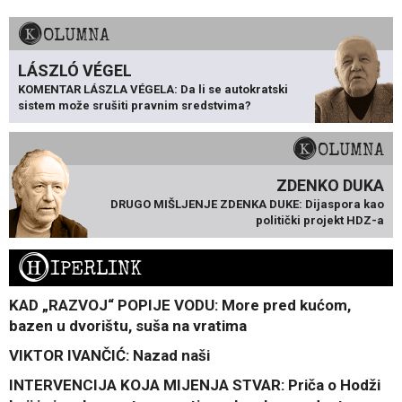
KOLUMNA
LÁSZLÓ VÉGEL
KOMENTAR LÁSZLA VÉGELA: Da li se autokratski
sistem može srušiti pravnim sredstvima?
KOLUMNA
ZDENKO DUKA
DRUGO MIŠLJENJE ZDENKA DUKE: Dijaspora kao
politički projekt HDZ-a
H
IPERLINK
KAD „RAZVOJ“ POPIJE VODU: More pred kućom,
bazen u dvorištu, suša na vratima
VIKTOR IVANČIĆ: Nazad naši
INTERVENCIJA KOJA MIJENJA STVAR: Priča o Hodži