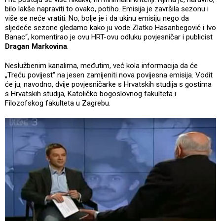
bilo lakše napraviti to ovako, potiho. Emisija je završila sezonu i
više se neće vratiti. No, bolje je i da ukinu emisiju nego da
sljedeće sezone gledamo kako ju vode Zlatko Hasanbegović i Ivo
Banac“, komentirao je ovu HRT-ovu odluku povjesničar i publicist
Dragan Markovina
.
Neslužbenim kanalima, međutim, već kola informacija da će
„Treću povijest“ na jesen zamijeniti nova povijesna emisija. Vodit
će ju, navodno, dvije povjesničarke s Hrvatskih studija s gostima
s Hrvatskih studija, Katoličko bogoslovnog fakulteta i
Filozofskog fakulteta u Zagrebu.