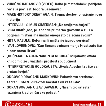
VUKIĆ VS RADANOVIĆ (VIDEO): Kako je metodološki pobijena
revizija povijesti logora Jasenovac
MAKE HISTORY GREAT AGAIN: Trump doslovno ispisuje novu
historiju
INTERVJU – ŠIMUN CIMERMAN: „Ne smijemo šutjeti“
IVICA ĐIKIĆ: „Moj je izbor da primarno govorim o zlu i o
pogrešnim stvarima unutar onoga što osjećam svojim“
HRT U RASULU: Reforma ili uništenje javnog servisa?
IVAN LOVRENOVIĆ: "Kao Bosanac nisam manje Hrvat zato što
nisam samo Hrvat"
„BOŠNJACI. NACIJA NAKON GENOCIDA“: Mujanović ovom
knjigom diže u vazduh i prošlost i budućnost
INTERPRETACIJE HOLOKAUSTA: „Hvala Auschwitzu što sam
sretan čovjek“
ODGOVOR DRAGANU MARKOVINI: Pakovićevu predstavu
zabranili ste ti i direktori mostarskih kazališta!
GORAN BOGDAN U ZAVIDAVANJU: „Nisam bio svjestan
razmjera kladioničarske pošasti“
K
OMENTARI
broj komentara:
13