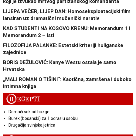
koji je izvukao mrtvog partizanskog komandanta
LIJEPA VEČER, LIJEP DAN: Homoseksploatacijski film
lansiran uz dramatični mučenički narativ
KAD STUDENTI NA KOSOVO KRENU: Memorandum 1 i
Memorandum 2 – isti
FILOZOFIJA PALANKE: Estetski kriteriji huliganske
zajednice
BORIS DEŽULOVIĆ: Kanye Westu ostala je samo
Hrvatska
„MALI ROMAN O TIŠINI“: Kaotična, zamršena i duboko
intimna knjiga
R
ECEPTI
Domaći sok od bazge
Burek (bosanski) za 1 odraslu osobu
Drugačija svinjska jetrica