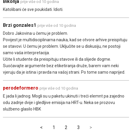
Bikonja
prije više od 10 godina
Katolibani će sve poukidati. Idioti.
Brzi gonzales1
prije više od 10 godina
Dobro Jakovina u čemu je problem.
Povijest je multidisciplinarna nauka, kad se otvore arhive preispituju
se stavovi. U čemu je problem. Uključite se u diskusiju, ne postoji
samo vaša interpretacija.
Učite li studente da preispituju stavove ili da slijede dogme.
Suočavajte argumente bez etiketiranja druže, barem vam neki
vjeruju da je istina i pravda na vašoj strani. Po tome samo naprijed.
perodeformero
prije više od 10 godina
E jada li jadnog. Mogli su u paketu ukinuti i treći elemnt pa zajedno
odu zadnje dvije i gledljive emisija na HRT-u. Neka se prozovu
službeno glasilo HBK
<
1
2
3
>