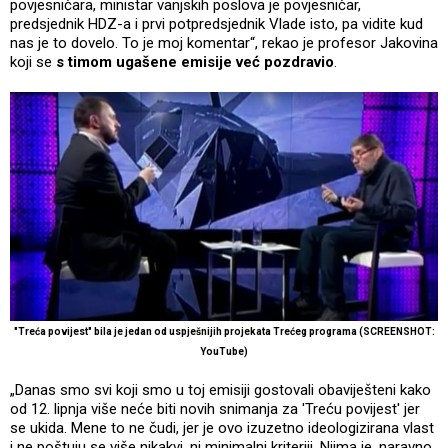
povjesničara, ministar vanjskih poslova je povjesničar,
predsjednik HDZ-a i prvi potpredsjednik Vlade isto, pa vidite kud
nas je to dovelo. To je moj komentar“, rekao je profesor Jakovina
koji se
s timom ugašene emisije već pozdravio
.
"Treća povijest" bila je jedan od uspješnijih projekata Trećeg programa (SCREENSHOT:
YouTube)
„Danas smo svi koji smo u toj emisiji gostovali obaviješteni kako
od 12. lipnja više neće biti novih snimanja za 'Treću povijest' jer
se ukida. Mene to ne čudi, jer je ovo izuzetno ideologizirana vlast
i ne poštuju se više nikakvi, ni minimalni kriteriji. Njima je, naravno,