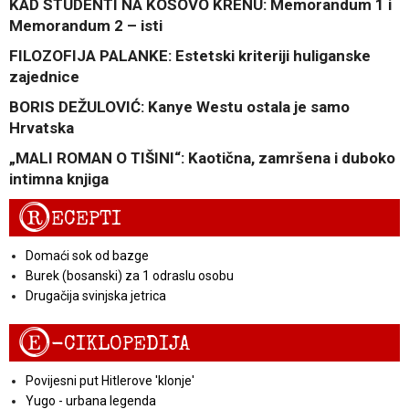
KAD STUDENTI NA KOSOVO KRENU: Memorandum 1 i
Memorandum 2 – isti
FILOZOFIJA PALANKE: Estetski kriteriji huliganske
zajednice
BORIS DEŽULOVIĆ: Kanye Westu ostala je samo
Hrvatska
„MALI ROMAN O TIŠINI“: Kaotična, zamršena i duboko
intimna knjiga
R
ECEPTI
Domaći sok od bazge
Burek (bosanski) za 1 odraslu osobu
Drugačija svinjska jetrica
E
-CIKLOPEDIJA
Povijesni put Hitlerove 'klonje'
Yugo - urbana legenda