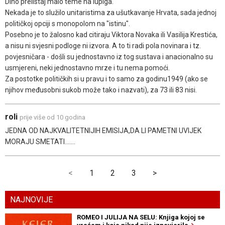
Dino prelistaj malo teme na lupiga.
Nekada je to služilo unitaristima za ušutkavanje Hrvata, sada jednoj
političkoj opciji s monopolom na "istinu".
Posebno je to žalosno kad citiraju Viktora Novaka ili Vasilija Krestića,
a nisu ni svjesni podloge ni izvora. A to ti radi pola novinara i tz.
povjesničara - došli su jednostavno iz tog sustava i anacionalno su
usmjereni, neki jednostavno mrze i tu nema pomoći.
Za postotke političkih si u pravu i to samo za godinu1949 (ako se
njihov međusobni sukob može tako i nazvati), za 73 ili 83 nisi.
roli
prije više od 10 godina
JEDNA OD NAJKVALITETNIJIH EMISIJA,DA LI PAMETNI UVIJEK
MORAJU SMETATI.......
<
1
2
3
>
NAJNOVIJE
ROMEO I JULIJA NA SELU: Knjiga kojoj se