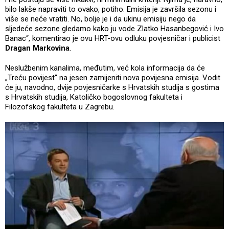
bilo lakše napraviti to ovako, potiho. Emisija je završila sezonu i
više se neće vratiti. No, bolje je i da ukinu emisiju nego da
sljedeće sezone gledamo kako ju vode Zlatko Hasanbegović i Ivo
Banac“, komentirao je ovu HRT-ovu odluku povjesničar i publicist
Dragan Markovina
.
Neslužbenim kanalima, međutim, već kola informacija da će
„Treću povijest“ na jesen zamijeniti nova povijesna emisija. Vodit
će ju, navodno, dvije povjesničarke s Hrvatskih studija s gostima
s Hrvatskih studija, Katoličko bogoslovnog fakulteta i
Filozofskog fakulteta u Zagrebu.