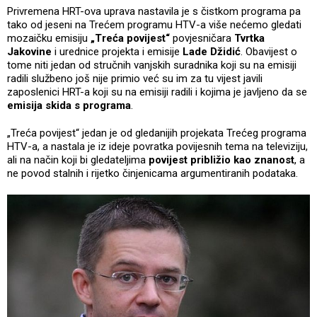
Privremena HRT-ova uprava nastavila je s čistkom programa pa
tako od jeseni na Trećem programu HTV-a više nećemo gledati
mozaičku emisiju
„Treća povijest“
povjesničara
Tvrtka
Jakovine
i urednice projekta i emisije
Lade Džidić
. Obavijest o
tome niti jedan od stručnih vanjskih suradnika koji su na emisiji
radili službeno još nije primio već su im za tu vijest javili
zaposlenici HRT-a koji su na emisiji radili i kojima je javljeno da se
emisija skida s programa
.
„Treća povijest“ jedan je od gledanijih projekata Trećeg programa
HTV-a, a nastala je iz ideje povratka povijesnih tema na televiziju,
ali na način koji bi gledateljima
povijest približio kao znanost
, a
ne povod stalnih i rijetko činjenicama argumentiranih podataka.