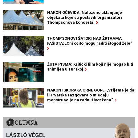
NAKON OČEVIDA: Naloženo uklanjanje
objekata koje su postavili organizatori
Thompsonova koncerta
THOMPSONOVI ŠATORI NAD ŽRTVAMA
FAŠISTA: „Oni očito mogu raditi štogod žele“
ŽUTA PISMA: Kritički film koji nije mogao biti
snimljen u Turskoj
NAKON ISKORAKA CRNE GORE: „Vrijeme je da
i Hrvatska razgovara o utjecaju
menstruacije na radni život žena“
KOLUMNA
LÁSZLÓ VÉGEL