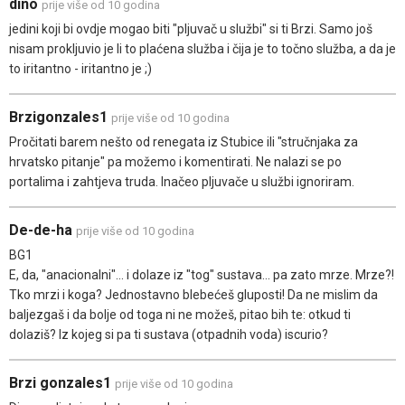
dino
prije više od 10 godina
jedini koji bi ovdje mogao biti "pljuvač u službi" si ti Brzi. Samo još
nisam prokljuvio je li to plaćena služba i čija je to točno služba, a da je
to iritantno - iritantno je ;)
Brzigonzales1
prije više od 10 godina
Pročitati barem nešto od renegata iz Stubice ili "stručnjaka za
hrvatsko pitanje" pa možemo i komentirati. Ne nalazi se po
portalima i zahtjeva truda. Inačeo pljuvače u službi ignoriram.
De-de-ha
prije više od 10 godina
BG1
E, da, "anacionalni"... i dolaze iz "tog" sustava... pa zato mrze. Mrze?!
Tko mrzi i koga? Jednostavno blebećeš gluposti! Da ne mislim da
baljezgaš i da bolje od toga ni ne možeš, pitao bih te: otkud ti
dolaziš? Iz kojeg si pa ti sustava (otpadnih voda) iscurio?
Brzi gonzales1
prije više od 10 godina