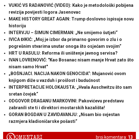
VUKIĆ VS RADANOVIĆ (VIDEO): Kako je metodološki pobijena
revizija povijesti logora Jasenovac
MAKE HISTORY GREAT AGAIN: Trump doslovno ispisuje novu
historiju
INTERVJU – ŠIMUN CIMERMAN: „Ne smijemo šutjeti“
IVICA ĐIKIĆ: „Moj je izbor da primarno govorim o zlu i o
pogrešnim stvarima unutar onoga što osjećam svojim“
HRT U RASULU: Reforma ili uništenje javnog servisa?
IVAN LOVRENOVIĆ: "Kao Bosanac nisam manje Hrvat zato što
nisam samo Hrvat"
„BOŠNJACI. NACIJA NAKON GENOCIDA“: Mujanović ovom
knjigom diže u vazduh i prošlost i budućnost
INTERPRETACIJE HOLOKAUSTA: „Hvala Auschwitzu što sam
sretan čovjek“
ODGOVOR DRAGANU MARKOVINI: Pakovićevu predstavu
zabranili ste ti i direktori mostarskih kazališta!
GORAN BOGDAN U ZAVIDAVANJU: „Nisam bio svjestan
razmjera kladioničarske pošasti“
K
OMENTARI
broj komentara:
13