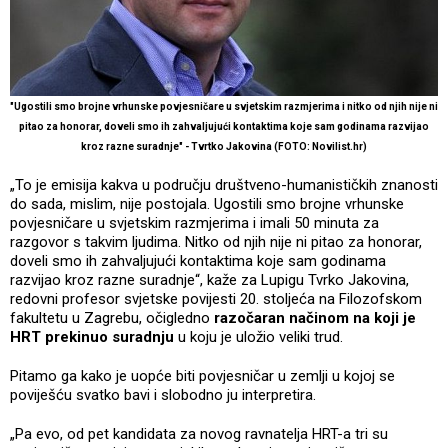
"Ugostili smo brojne vrhunske povjesničare u svjetskim razmjerima i nitko od njih nije ni
pitao za honorar, doveli smo ih zahvaljujući kontaktima koje sam godinama razvijao
kroz razne suradnje" - Tvrtko Jakovina (FOTO: Novilist.hr)
„To je emisija kakva u području društveno-humanističkih znanosti
do sada, mislim, nije postojala. Ugostili smo brojne vrhunske
povjesničare u svjetskim razmjerima i imali 50 minuta za
razgovor s takvim ljudima. Nitko od njih nije ni pitao za honorar,
doveli smo ih zahvaljujući kontaktima koje sam godinama
razvijao kroz razne suradnje“, kaže za Lupigu Tvrko Jakovina,
redovni profesor svjetske povijesti 20. stoljeća na Filozofskom
fakultetu u Zagrebu, očigledno
razočaran načinom na koji je
HRT prekinuo suradnju
u koju je uložio veliki trud.
Pitamo ga kako je uopće biti povjesničar u zemlji u kojoj se
poviješću svatko bavi i slobodno ju interpretira.
„Pa evo, od pet kandidata za novog ravnatelja HRT-a tri su