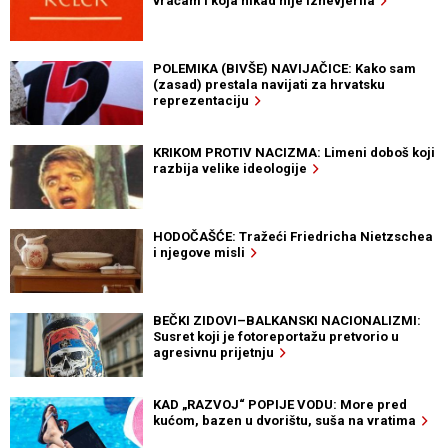
vraćam i koja nikad nije iznevjerila
POLEMIKA (BIVŠE) NAVIJAČICE: Kako sam
(zasad) prestala navijati za hrvatsku
reprezentaciju
KRIKOM PROTIV NACIZMA: Limeni doboš koji
razbija velike ideologije
HODOČAŠĆE: Tražeći Friedricha Nietzschea
i njegove misli
BEČKI ZIDOVI–BALKANSKI NACIONALIZMI:
Susret koji je fotoreportažu pretvorio u
agresivnu prijetnju
KAD „RAZVOJ“ POPIJE VODU: More pred
kućom, bazen u dvorištu, suša na vratima