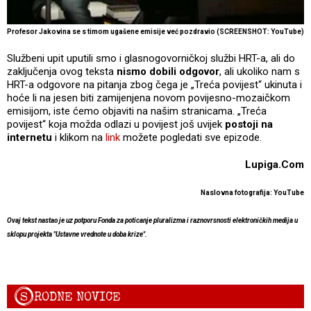
Profesor Jakovina se s timom ugašene emisije već pozdravio (SCREENSHOT: YouTube)
Službeni upit uputili smo i glasnogovorničkoj službi HRT-a, ali do
zaključenja ovog teksta
nismo dobili odgovor
, ali ukoliko nam s
HRT-a odgovore na pitanja zbog čega je „Treća povijest“ ukinuta i
hoće li na jesen biti zamijenjena novom povijesno-mozaičkom
emisijom, iste ćemo objaviti na našim stranicama. „Treća
povijest“ koja možda odlazi u povijest još uvijek
postoji na
internetu
i klikom na
link
možete pogledati sve epizode.
Lupiga.Com
Naslovna fotografija: YouTube
Ovaj tekst nastao je uz potporu Fonda za poticanje pluralizma i raznovrsnosti elektroničkih medija u
sklopu projekta "Ustavne vrednote u doba krize".
S
RODNE NOVICE