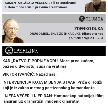
KOMENTAR LÁSZLA VÉGELA: Da li se autokratski
sistem može srušiti pravnim sredstvima?
KOLUMNA
ZDENKO DUKA
DRUGO MIŠLJENJE ZDENKA DUKE: Dijaspora kao
politički projekt HDZ-a
H
IPERLINK
KAD „RAZVOJ“ POPIJE VODU: More pred kućom,
bazen u dvorištu, suša na vratima
VIKTOR IVANČIĆ: Nazad naši
INTERVENCIJA KOJA MIJENJA STVAR: Priča o Hodži
koji je izvukao mrtvog partizanskog komandanta
LIJEPA VEČER, LIJEP DAN: Homoseksploatacijski film
lansiran uz dramatični mučenički narativ