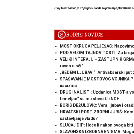
Ovaj tekst nastao je uz potporu Fonda za poticanje pluralizma i
S
RODNE NOVICE
MOST OKRUGA PELJEŠAC: Nazovimo pr
POD VELOM TAJNOVITOSTI: Za broja
VELIKI INTERVJU – ZASTUPNIK GRMALJ:
ravno u oči“
„BEDEM LJUBAVI“: Antivakserski put 
SPAŠAVANJE MOSTOVOG VOJNIKA PERIĆ
nacizma
DRUGI NA LISTI: Uzdanica MOST-a voli
temeljac“ su mu slovo U i NDH
BORIS DEŽULOVIĆ: Vera, ljubav i otad
HRVATSKI POSTIZBORNI JURIŠ: Kome ć
sastavljanje vladu?
SLUČAJ DIP: Hoće li nakon ovoga biti 
SLAVONSKA IZBORNA ENIGMA: Moguća 