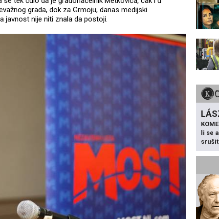
 se tek čulo da je gradonačelnik Metkovića, čak i u
nevažnog grada, dok za Grmoju, danas medijski
javnost nije niti znala da postoji.
LÁS
KOME
li se
sruši