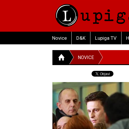
Novice
D&K
Lupiga TV
H
NOVICE