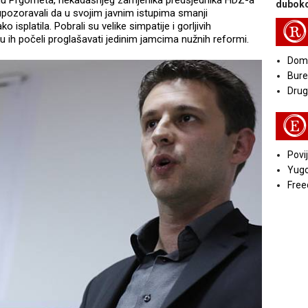
gu Prgometa, nekadašnjeg zamjenika predsjednika HDZ-a
duboko
upozoravali da u svojim javnim istupima smanji
o isplatila. Pobrali su velike simpatije i gorljivih
R
su ih počeli proglašavati jedinim jamcima nužnih reformi.
Doma
Bure
Druga
E
Povij
Yugo
Free