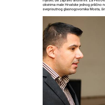
mjesec bili zapravo anonimni. Za Petrova
okvirima male Hrvatske jednog prilično 
sveprisutnog glasnogovornika Mosta, šira 