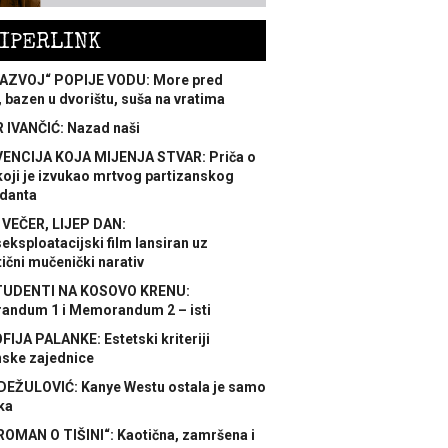
IPERLINK
AZVOJ“ POPIJE VODU: More pred
 bazen u dvorištu, suša na vratima
 IVANČIĆ: Nazad naši
ENCIJA KOJA MIJENJA STVAR: Priča o
koji je izvukao mrtvog partizanskog
danta
 VEČER, LIJEP DAN:
ksploatacijski film lansiran uz
ični mučenički narativ
TUDENTI NA KOSOVO KRENU:
ndum 1 i Memorandum 2 – isti
FIJA PALANKE: Estetski kriteriji
nske zajednice
DEŽULOVIĆ: Kanye Westu ostala je samo
ka
ROMAN O TIŠINI“: Kaotična, zamršena i