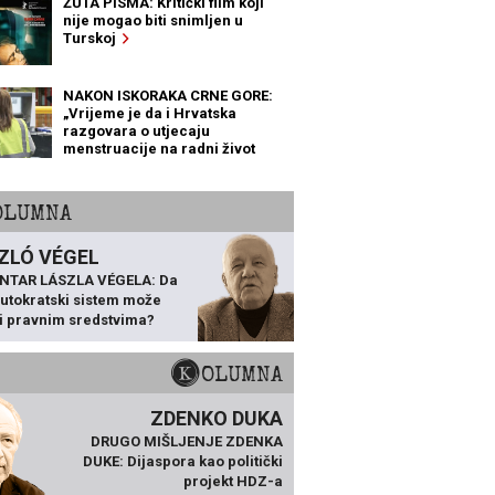
ŽUTA PISMA: Kritički film koji
nije mogao biti snimljen u
Turskoj
NAKON ISKORAKA CRNE GORE:
„Vrijeme je da i Hrvatska
razgovara o utjecaju
menstruacije na radni život
žena“
KOLUMNA
ZLÓ VÉGEL
NTAR LÁSZLA VÉGELA: Da
 autokratski sistem može
ti pravnim sredstvima?
KOLUMNA
ZDENKO DUKA
DRUGO MIŠLJENJE ZDENKA
DUKE: Dijaspora kao politički
projekt HDZ-a