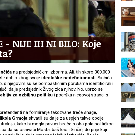
- NIJE IH NI BILO: Koje
ta?
inčića
na predsjedničkim izborima. Ali, tih skoro 300.000
više dobio zbog svoje
ideološke nedefiniranosti
. Sinčića
rep, s njegovim su se bombastičnim porukama identificirali i
enjujući da je predsjednik Živog zida njihov. No, ubrzo se
bljiv za ozbiljnu politiku
i podrška njegovoj stranci s
i pretendenti na formiranje takozvane treće snage,
Nikola Grmoja
shvatili su da je za uspjeh takve opcije
ralnija, kako bi mogla privući birače s oba pola političkog
nica da su osnivači Mosta, baš kao i Sinčić, do prije koji