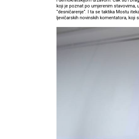
i demokratskijom državom. Čak su i Dra
koji je poznat po umjerenim stavovima, 
"desničarenje". I ta se taktika Mostu itekak
ljevičarskih novinskih komentatora, koji 