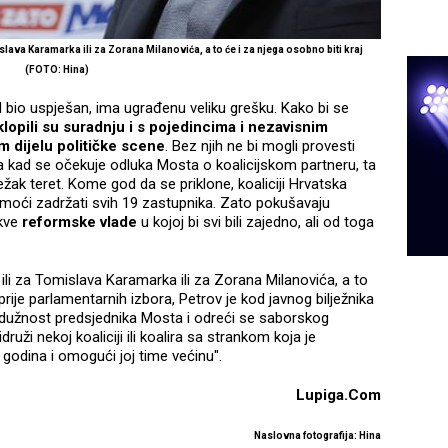
islava Karamarka ili za Zorana Milanovića, a to će i za njega osobno biti kraj
(FOTO: Hina)
 bio uspješan, ima ugrađenu veliku grešku. Kako bi se
klopili su suradnju i s pojedincima i nezavisnim
om dijelu političke scene
. Bez njih ne bi mogli provesti
ada kad se očekuje odluka Mosta o koalicijskom partneru, ta
žak teret. Kome god da se priklone, koaliciji Hrvatska
e moći zadržati svih 19 zastupnika. Zato pokušavaju
akve
reformske vlade
u kojoj bi svi bili zajedno, ali od toga
 ili za Tomislava Karamarka ili za Zorana Milanovića, a to
prije parlamentarnih izbora, Petrov je kod javnog bilježnika
a dužnost predsjednika Mosta i odreći se saborskog
uži nekoj koaliciji ili koalira sa strankom koja je
 godina i omogući joj time većinu".
Lupiga.Com
Naslovna fotografija: Hina