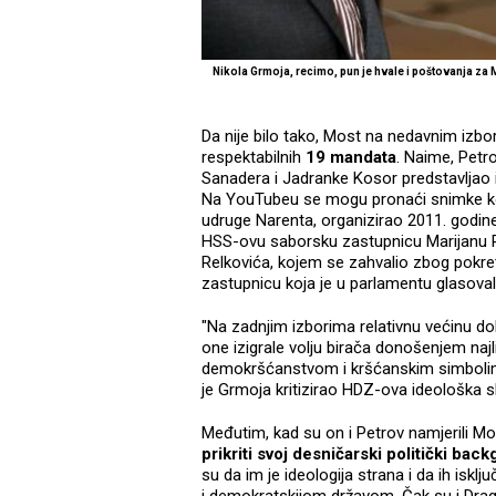
Nikola Grmoja, recimo, pun je hvale i poštovanja za M
Da nije bilo tako, Most na nedavnim izbor
respektabilnih
19 mandata
. Naime, Petr
Sanadera i Jadranke Kosor predstavljao i
Na YouTubeu se mogu pronaći snimke koje
udruge Narenta, organizirao 2011. godine u
HSS-ovu saborsku zastupnicu Marijanu Pet
Relkovića, kojem se zahvalio zbog pokreta
zastupnicu koja je u parlamentu glasoval
"Na zadnjim izborima relativnu većinu d
one izigrale volju birača donošenjem naj
demokršćanstvom i kršćanskim simbolim
je Grmoja kritizirao HDZ-ova ideološka s
Međutim, kad su on i Petrov namjerili Mos
prikriti svoj desničarski politički bac
su da im je ideologija strana i da ih iskl