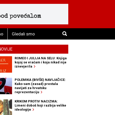
mo
Gledali smo
NOVIJE
ROMEO I JULIJA NA SELU: Knjiga
kojoj se vraćam i koja nikad nije
iznevjerila
POLEMIKA (BIVŠE) NAVIJAČICE:
Kako sam (zasad) prestala
navijati za hrvatsku
reprezentaciju
KRIKOM PROTIV NACIZMA:
Limeni doboš koji razbija velike
ideologije