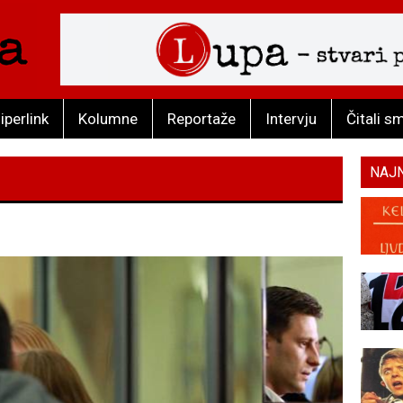
iperlink
Kolumne
Reportaže
Intervju
Čitali s
NAJ