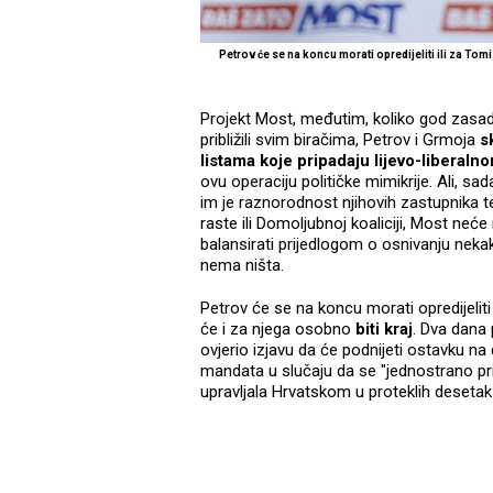
Petrov će se na koncu morati opredijeliti ili za Tom
Projekt Most, međutim, koliko god zasad
približili svim biračima, Petrov i Grmoja
s
listama koje pripadaju lijevo-liberaln
ovu operaciju političke mimikrije. Ali, s
im je raznorodnost njihovih zastupnika te
raste ili Domoljubnoj koaliciji, Most neć
balansirati prijedlogom o osnivanju nek
nema ništa.
Petrov će se na koncu morati opredijeliti
će i za njega osobno
biti kraj
. Dva dana 
ovjerio izjavu da će podnijeti ostavku n
mandata u slučaju da se "jednostrano pridr
upravljala Hrvatskom u proteklih desetak