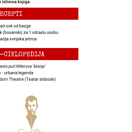
 intimna knjiga
ECEPTI
ći sok od bazge
k (bosanski) za 1 odraslu osobu
čija svinjska jetrica
-CIKLOPEDIJA
esni put Hitlerove 'klonje'
 - urbana legenda
dom Theatre (Teatar slobode)