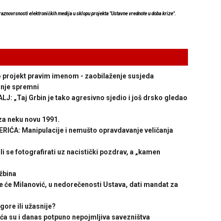
 raznovrsnosti elektroničkih medija u sklopu projekta "Ustavne vrednote u doba krize".
ojekt pravim imenom - zaobilaženje susjeda
nje spremni
 „Taj Grbin je tako agresivno sjedio i još drsko gledao
za neku novu 1991.
A: Manipulacije i nemušto opravdavanje veličanja
 se fotografirati uz nacistički pozdrav, a „kamen
žbina
e Milanović, u nedorečenosti Ustava, dati mandat za
gore ili užasnije?
su i danas potpuno nepojmljiva savezništva