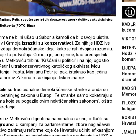
H
arijanu Petir, a ugošćavao je i ultrakonzervativnog katoličkog aktivista Ivicu
KAD „R
Relkovića (FOTO: Hina)
kućom,
ima ne bi ni ušao u Sabor a kamoli da bi osvojio uistinu
VIKTOR
ov i Grmoja
izraziti su konzervativci
. Za njih je HDZ Ive
INTERV
zdaju demokršćanske ideje, kako je njih dvojica razumiju.
Hodži 
 to potvrđuju. Grmoja je, primjerice, kao predsjednik
koman
 Metkoviću tribinu "Kršćani u politici" i na njoj ugostio
ir i ultrakonzervativnog katoličkog aktivista Ivicu
LIJEPA
nja Hrasta. Marijanu Petir je, pak, istaknuo kao jedinu
Homose
a protiv Zakona o suzbijanju diskriminacije.
dramat
KAD S
obile su tradicionalne demokršćanske stanke a onda su
Memora
liberalnijeg zakona u Europi. Te stranke samo koketiraju s
a koje su pogazile ovim nekršćanskim zakonom", oštro
FILOZO
kretanja.
huliga
BORIS 
t iz Metkovića dignuti na nacionalnu razinu, odlučili su
Hrvats
kground
. U kampanji za parlamentarne izbore naglašavali
jučivo zanimaju reforme koje će Hrvatsku učiniti efikasnijom
„MALI 