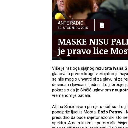
ANTE RADIĆ
30. STUDENOG 2015.
MASKE NISU PALE 
je pravo lice Mos
Više je razloga sjajnog rezultata
Ivana S
glasova u prvom krugu vjerojatno je naj
se nije moglo uhvatiti ni za glavu ni za 
desničari i ljevičari, i jedni i drugi procj
pokazalo da je Sinčić uglavnom
neupotre
vremenom je padala.
Ali, na Sinčićevom primjeru učili su drug
ponajprije ljudi iz Mosta.
Božo Petrov i 
presudno da bude svjetonazorski što neut
spektra. A na ruku im je pritom išla činje