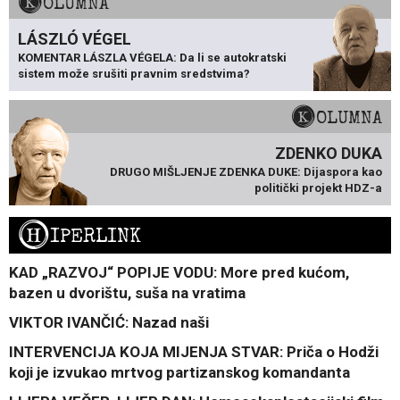
KOLUMNA
LÁSZLÓ VÉGEL
KOMENTAR LÁSZLA VÉGELA: Da li se autokratski
sistem može srušiti pravnim sredstvima?
KOLUMNA
ZDENKO DUKA
DRUGO MIŠLJENJE ZDENKA DUKE: Dijaspora kao
politički projekt HDZ-a
H
IPERLINK
KAD „RAZVOJ“ POPIJE VODU: More pred kućom,
bazen u dvorištu, suša na vratima
VIKTOR IVANČIĆ: Nazad naši
INTERVENCIJA KOJA MIJENJA STVAR: Priča o Hodži
koji je izvukao mrtvog partizanskog komandanta