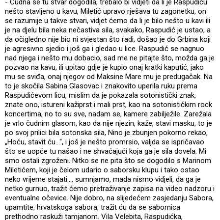
- Čudna se tu stvar dogodila, trebalo bi vidjeti da li je Raspudiću
nešto stavljeno u kavu, Miletić upravo rješava tu zagonetku, on
se razumije u takve stvari, vidjet ćemo da li je bilo nešto u kavi ili
je na djelu bila neka nečastiva sila, svakako, Raspudić je ustao, a
da očigledno nije bio ni svjestan što radi, došao je do Grbina koji
je agresivno sjedio i još ga i gledao u lice. Raspudić se nagnuo
nad njega i nešto mu dobacio, sad me ne pitajte što, možda ga je
pozvao na kavu, ili upitao gdje je kupio onaj kratki kaputić, jako
mu se sviđa, onaj njegov od Maksine Mare mu je predugačak. Na
to je skočila Sabina Glasovac i znakovito uperila ruku prema
Raspudićevom licu, mislim da je pokazala sotonistički znak,
znate ono, istureni kažiprst i mali prst, kao na sotonističkim rock
koncertima, no to su sve, nadam se, kamere zabilježile. Zarežala
je vrlo čudnim glasom, kao da nije njezin, kaže, stavi masku, to je
po svoj prilici bila sotonska sila, Nino je zbunjen pokorno rekao,
„Hoću, stavit ću...“, i još je nešto promrsio, valjda se ispričavao
što se uopće tu našao i ne shvaćajući koja ga je sila dovela. Mi
smo ostali zgroženi. Nitko se ne pita što se dogodilo s Marinom
Miletićem, koji je čelom udario o saborsku klupu i tako ostao
neko vrijeme stajati..., sumnjamo, mada nismo vidjeli, da ga je
netko gurnuo, tražit ćemo pretraživanje zapisa na video nadzoru i
eventualne očevice. Nije dobro, na slijedećem zasjedanju Sabora,
upamtite, hrvatskoga sabora, tražit ću da se sabornica
prethodno raskuži tamjanom. Vila Velebita, Raspudićka,