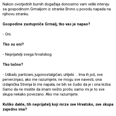
Nakon ovotjednih burnih događaja donosimo vam veliki intervju
sa gospodinom Grmaljom iz stranke Brvno u povodu napada na
njihovu stranku.
Gospodine zastupniče Grmalj, tko vas je napao?
- Oni.
Tko su oni?
- Neprijatelji svega hrvatskog.
Tko točno?
- Udbaši, partizani, jugonostalgičari, uhljebi … Ima ih još, sve
perverznjaci, ako me razumijete, ne mogu sve navesti, ona
izdajnička Strenja bi me napala, ne bih se čudio da je i ona lezba.
Samo da ne mislite da imam nešto protiv, samo mi je to sve
skupa nekako povezano. Ako me razumijete.
Koliko dakle, tih neprijatelj koji mrze sve Hrvatsko, sve skupa
zajedno ima?