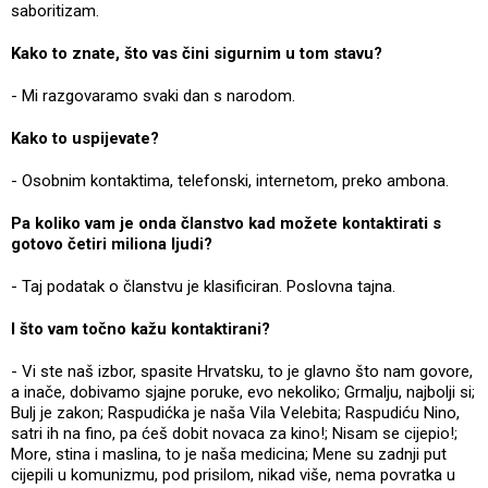
saboritizam.
Kako to znate, što vas čini sigurnim u tom stavu?
- Mi razgovaramo svaki dan s narodom.
Kako to uspijevate?
- Osobnim kontaktima, telefonski, internetom, preko ambona.
Pa koliko vam je onda članstvo kad možete kontaktirati s
gotovo četiri miliona ljudi?
- Taj podatak o članstvu je klasificiran. Poslovna tajna.
I što vam točno kažu kontaktirani?
- Vi ste naš izbor, spasite Hrvatsku, to je glavno što nam govore,
a inače, dobivamo sjajne poruke, evo nekoliko; Grmalju, najbolji si;
Bulj je zakon; Raspudićka je naša Vila Velebita; Raspudiću Nino,
satri ih na fino, pa ćeš dobit novaca za kino!; Nisam se cijepio!;
More, stina i maslina, to je naša medicina; Mene su zadnji put
cijepili u komunizmu, pod prisilom, nikad više, nema povratka u