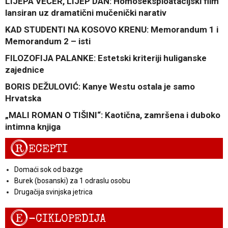
LIJEPA VEČER, LIJEP DAN: Homoseksploatacijski film
lansiran uz dramatični mučenički narativ
KAD STUDENTI NA KOSOVO KRENU: Memorandum 1 i
Memorandum 2 – isti
FILOZOFIJA PALANKE: Estetski kriteriji huliganske
zajednice
BORIS DEŽULOVIĆ: Kanye Westu ostala je samo
Hrvatska
„MALI ROMAN O TIŠINI“: Kaotična, zamršena i duboko
intimna knjiga
R
ECEPTI
Domaći sok od bazge
Burek (bosanski) za 1 odraslu osobu
Drugačija svinjska jetrica
E
-CIKLOPEDIJA