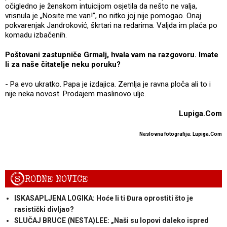
očigledno je ženskom intuicijom osjetila da nešto ne valja,
vrisnula je „Nosite me van!”, no nitko joj nije pomogao. Onaj
pokvarenjak Jandroković, škrtari na redarima. Valjda im plaća po
komadu izbačenih.
Poštovani zastupniče Grmalj, hvala vam na razgovoru. Imate
li za naše čitatelje neku poruku?
- Pa evo ukratko. Papa je izdajica. Zemlja je ravna ploča ali to i
nije neka novost. Prodajem maslinovo ulje.
Lupiga.Com
Naslovna fotografija: Lupiga.Com
S
RODNE NOVICE
ISKASAPLJENA LOGIKA: Hoće li ti Đura oprostiti što je
rasistički divljao?
SLUČAJ BRUCE (NESTA)LEE: „Naši su lopovi daleko ispred