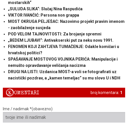
mostarskih“
„SULUDA SLIKA“: Slučaj Nina Raspudića
VIKTOR IVANČIĆ: Persona non grappa
MOST OKRUGA PELJEŠAC: Nazovimo projekt pravim imenom
- zaobilaženje susjeda
POD VELOM TAJNOVITOSTI: Za brojanje spremni
„BEDEM LJUBAVI“: Antivakserski put za neku novu 1991.
FENOMEN KOJI ZAHTJEVA TUMAČENJE: Odakle komičari u
hrvatskoj politici?
SPAŠAVANJE MOSTOVOG VOJNIKA PERIĆA: Manipulacije i
nemušto opravdavanje veličanja nacizma
DRUGI NA LISTI: Uzdanica MOST-a voli se fotografirati uz
nacistički pozdrav, a „kamen temeljac“ su mu slovo U i NDH
K
OMENTARI
broj komentara:
1
Ime / nadimak *(obavezno)