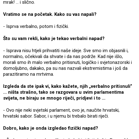
mrak! … i slično.
Vratimo se na početak. Kako su vas napali?
- Isprva verbalno, potom i fizički.
Što su vam rekli, kako je tekao verbalni napad?
- Isprava nisu htjeli prihvatiti naše ideje. Sve smo im objasnili i,
normalno, očekivali da shvate i da nas podrže. Kad nije išlo,
morali smo ih malo verbalno pritisnuti, logičko i svjetonazorski i
domoljubno, dakako, pa su nas nazvali ekstremistima i još da
parazitiramo na mrtvima.
Izgleda da ste ipak vi, kako kažete, njih „verbalno pritisnuli”
... ništa strašno, tako se razgovara u svim parlamentima
svijeta, ne biraju se mnogo riječi, pridjevi i to …
- Ovo nije neki svjetski parlament, ovo je, naučite hrvatski,
hrvatski sabor. Sabor, i u njemu bi trebalo birati riječi.
Dobro, kako je onda izgledao fizički napad?