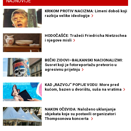
NAJNOVIJE
KRIKOM PROTIV NACIZMA: Limeni doboš koji
razbija velike ideologije
HODOČAŠĆE: Tražeći Friedricha Nietzschea
i njegove misli
BEČKI ZIDOVI–BALKANSKI NACIONALIZMI:
Susret koji je fotoreportažu pretvorio u
agresivnu prijetnju
KAD „RAZVOJ“ POPIJE VODU: More pred
kućom, bazen u dvorištu, suša na vratima
NAKON OČEVIDA: Naloženo uklanjanje
objekata koje su postavili organizatori
Thompsonova koncerta