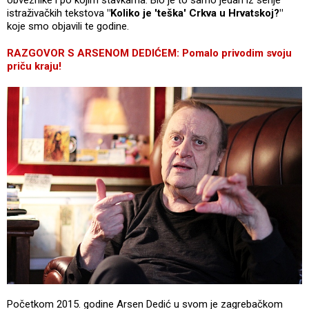
obveznike i po kojim stavkama. Bio je to samo jedan iz serije
istraživačkih tekstova
"Koliko je 'teška' Crkva u Hrvatskoj?"
koje smo objavili te godine.
RAZGOVOR S ARSENOM DEDIĆEM: Pomalo privodim svoju
priču kraju!
Početkom 2015. godine Arsen Dedić u svom je zagrebačkom