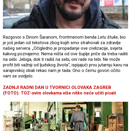
Razgovor s Dinom Šaranom, frontmenom benda
Letu štuke
, bio
je još jedan od tekstova zbog kojih smo strahovali za zdravlje
našeg servera. „Očigledno je propadanje ove civilizacije, svijeta
kakvog poznajemo. Nema ništa od ove šuplje priče da treba raditi
na sebi. Jebiga, dok ti radiš na sebi, oni rade na tebi. Ne može
profit biti važniji od ljudskog života“, ispijajući prvu jutarnju kavu na
sarajevskoj obali rekao nam je tada. Ono o čemu govori očito
vam se svidjelo.
ZADNJI RADNI DAN U TVORNICI OLOVAKA ZAGREB
(FOTO): TOZ-ovim olovkama više nitko neće učiti pisati