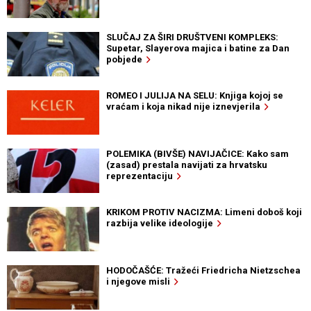
SLUČAJ ZA ŠIRI DRUŠTVENI KOMPLEKS:
Supetar, Slayerova majica i batine za Dan
pobjede
ROMEO I JULIJA NA SELU: Knjiga kojoj se
vraćam i koja nikad nije iznevjerila
POLEMIKA (BIVŠE) NAVIJAČICE: Kako sam
(zasad) prestala navijati za hrvatsku
reprezentaciju
KRIKOM PROTIV NACIZMA: Limeni doboš koji
razbija velike ideologije
HODOČAŠĆE: Tražeći Friedricha Nietzschea
i njegove misli