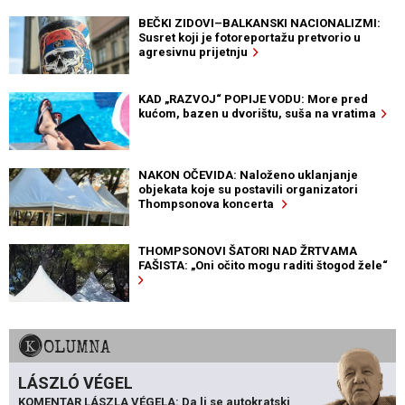
BEČKI ZIDOVI–BALKANSKI NACIONALIZMI:
Susret koji je fotoreportažu pretvorio u
agresivnu prijetnju
KAD „RAZVOJ“ POPIJE VODU: More pred
kućom, bazen u dvorištu, suša na vratima
NAKON OČEVIDA: Naloženo uklanjanje
objekata koje su postavili organizatori
Thompsonova koncerta
THOMPSONOVI ŠATORI NAD ŽRTVAMA
FAŠISTA: „Oni očito mogu raditi štogod žele“
KOLUMNA
LÁSZLÓ VÉGEL
KOMENTAR LÁSZLA VÉGELA: Da li se autokratski