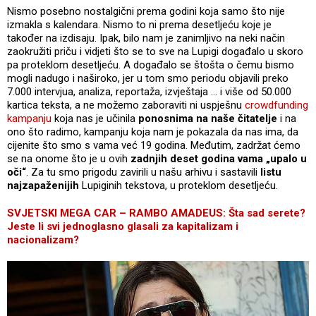
Nismo posebno nostalgični prema godini koja samo što nije
izmakla s kalendara. Nismo to ni prema desetljeću koje je
također na izdisaju. Ipak, bilo nam je zanimljivo na neki način
zaokružiti priču i vidjeti što se to sve na Lupigi događalo u skoro
pa proteklom desetljeću. A događalo se štošta o čemu bismo
mogli nadugo i naširoko, jer u tom smo periodu objavili preko
7.000 intervjua, analiza, reportaža, izvještaja … i više od 50.000
kartica teksta, a ne možemo zaboraviti ni uspješnu
crowdfunding
kampanju
koja nas je učinila
ponosnima na naše čitatelje
i na
ono što radimo, kampanju koja nam je pokazala da nas ima, da
cijenite što smo s vama već 19 godina. Međutim, zadržat ćemo
se na onome što je u ovih
zadnjih deset godina vama „upalo u
oči“
. Za tu smo prigodu zavirili u našu arhivu i sastavili
listu
najzapaženijih
Lupiginih tekstova, u proteklom desetljeću.
SVJETSKI MEGA CAR – RAMBO AMADEUS: Šta sad serete?
Jeste li svi jednoglasno glasali za kapitalizam i
nacionalizam?