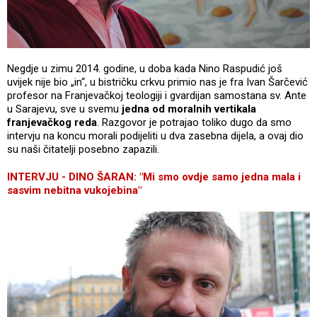
Negdje u zimu 2014. godine, u doba kada Nino Raspudić još
uvijek nije bio „in“, u bistričku crkvu primio nas je fra Ivan Šarčević
profesor na Franjevačkoj teologiji i gvardijan samostana sv. Ante
u Sarajevu, sve u svemu
jedna od moralnih vertikala
franjevačkog reda
. Razgovor je potrajao toliko dugo da smo
intervju na koncu morali podijeliti u dva zasebna dijela, a ovaj dio
su naši čitatelji posebno zapazili.
INTERVJU - DINO ŠARAN: "Mi smo ovdje samo jedna mala i
sasvim nebitna vukojebina"