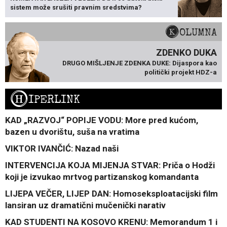
sistem može srušiti pravnim sredstvima?
KOLUMNA
ZDENKO DUKA
DRUGO MIŠLJENJE ZDENKA DUKE: Dijaspora kao
politički projekt HDZ-a
H
IPERLINK
KAD „RAZVOJ“ POPIJE VODU: More pred kućom,
bazen u dvorištu, suša na vratima
VIKTOR IVANČIĆ: Nazad naši
INTERVENCIJA KOJA MIJENJA STVAR: Priča o Hodži
koji je izvukao mrtvog partizanskog komandanta
LIJEPA VEČER, LIJEP DAN: Homoseksploatacijski film
lansiran uz dramatični mučenički narativ
KAD STUDENTI NA KOSOVO KRENU: Memorandum 1 i