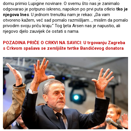
domu primio Lupigine novinare. O svemu što nas je zanimalo
odgovarao je potpuno iskreno, napokon po prvi puta otkrio
tko je
njegova Ines
. U jednom trenutku nam je rekao: „Da vam
otvoreno kažem, već sad pomalo razmišljam..., mislim da pomalo
privodim svoju priču kraju.“ Tog ljeta Arsen nas je napustio, ali
njegovo djelo zauvijek će ostati s nama.
POZADINA PRIČE O CRKVI NA SAVICI: U trgovanju Zagreba
s Crkvom spašava se zemljište tvrtke Bandićevog donatora