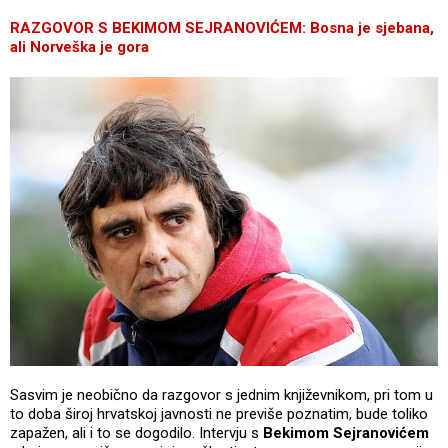
RAZGOVOR S BEKIMOM SEJRANOVIĆEM: Bosna je sjebana,
ali Norveška je gora
Sasvim je neobično da razgovor s jednim književnikom, pri tom u
to doba široj hrvatskoj javnosti ne previše poznatim, bude toliko
zapažen, ali i to se dogodilo. Intervju s
Bekimom Sejranovićem