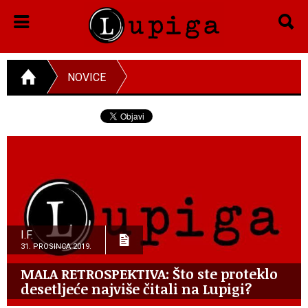
NOVICE
I.F.
31. PROSINCA 2019.
MALA RETROSPEKTIVA: Što ste proteklo
desetljeće najviše čitali na Lupigi?