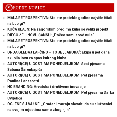
S
RODNE NOVICE
MALA RETROSPEKTIVA: Što ste protekle godine najviše čitali
na Lupigi?
KUĆA KLAJN: Na zagorskim bregima kuha se veliki projekt
DIEGO ŽELI NOVU ŠANSU: „Počeo sam ispod nule“
MALA RETROSPEKTIVA: Što ste protekle godine najviše čitali
na Lupigi?
ONDA GLEDAJ LAFČINO – TO JE „JABUKA“: Ekipa u pet dana
skupila lovu za spas kultnog kluba
AUTORI(CE) U GOSTIMA PONEDJELJKOM: Šest pjesama
Šabana Šarenkapića
AUTORI(CE) U GOSTIMA PONEDJELJKOM: Pet pjesama
Pauline Lanzerotti
NO BRANDING: Hrvatska i društvene inovacije
AUTORI(CE) U GOSTIMA PONEDJELJKOM: Pet pjesama Darka
Cvijetića
OCJENE SU VAŽNE: „Građani moraju shvatiti da su službenici
na svojim mjestima samo zbog njih“