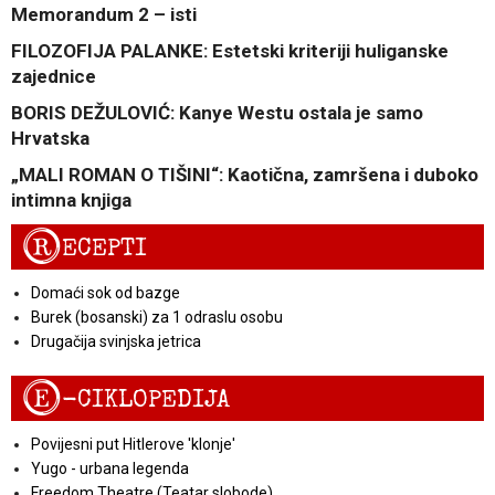
Memorandum 2 – isti
FILOZOFIJA PALANKE: Estetski kriteriji huliganske
zajednice
BORIS DEŽULOVIĆ: Kanye Westu ostala je samo
Hrvatska
„MALI ROMAN O TIŠINI“: Kaotična, zamršena i duboko
intimna knjiga
R
ECEPTI
Domaći sok od bazge
Burek (bosanski) za 1 odraslu osobu
Drugačija svinjska jetrica
E
-CIKLOPEDIJA
Povijesni put Hitlerove 'klonje'
Yugo - urbana legenda
Freedom Theatre (Teatar slobode)