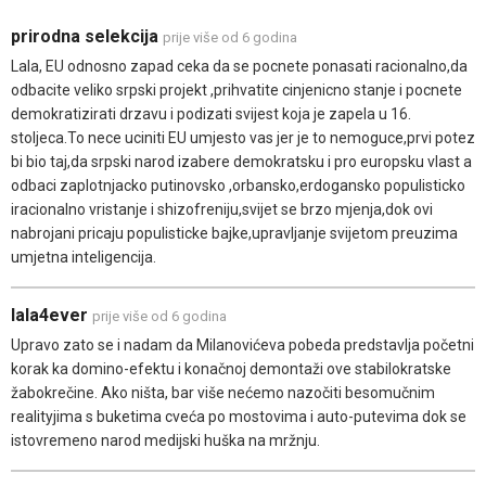
prirodna selekcija
prije više od 6 godina
Lala, EU odnosno zapad ceka da se pocnete ponasati racionalno,da
odbacite veliko srpski projekt ,prihvatite cinjenicno stanje i pocnete
demokratizirati drzavu i podizati svijest koja je zapela u 16.
stoljeca.To nece uciniti EU umjesto vas jer je to nemoguce,prvi potez
bi bio taj,da srpski narod izabere demokratsku i pro europsku vlast a
odbaci zaplotnjacko putinovsko ,orbansko,erdogansko populisticko
iracionalno vristanje i shizofreniju,svijet se brzo mjenja,dok ovi
nabrojani pricaju populisticke bajke,upravljanje svijetom preuzima
umjetna inteligencija.
lala4ever
prije više od 6 godina
Upravo zato se i nadam da Milanovićeva pobeda predstavlja početni
korak ka domino-efektu i konačnoj demontaži ove stabilokratske
žabokrečine. Ako ništa, bar više nećemo nazočiti besomučnim
realityjima s buketima cveća po mostovima i auto-putevima dok se
istovremeno narod medijski huška na mržnju.