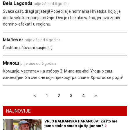
Bela Lagonda
prije više od 6 godina
Svaka čast, dragi prijatelji! Pobedila je normalna Hrvatska, kojoj je
dosta više kampanje mržnje. Ovo je i te kako važno, jer ovo znači
domino-efekat i u regionu.
lala4ever
prije više od 6 godina
Čestitam, štovani susjedi! :)
Милош
prije više od 6 godina
Комшије, честитам на избору З. Милановића! Угодно сам
изненађен. За све оне који прекосутра славе: Христос се роди!
<
1
2
3
4
>
NAJNOVIJE
VRLO BALKANSKA PARANOJA: Zašto me
tamo stalno smatraju špijunom?