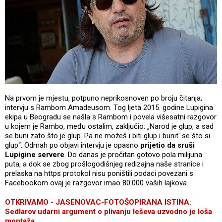
Na prvom je mjestu, potpuno neprikosnoven po broju čitanja,
intervju s Rambom Amadeusom. Tog ljeta 2015. godine Lupigina
ekipa u Beogradu se našla s Rambom i povela višesatni razgovor
u kojem je Rambo, među ostalim, zaključio: „Narod je glup, a sad
se buni zato što je glup. Pa ne možeš i biti glup i bunit' se što si
glup“. Odmah po objavi intervju je opasno
prijetio da sruši
Lupigine servere
. Do danas je pročitan gotovo pola milijuna
puta, a dok se zbog prošlogodišnjeg redizajna naše stranice i
prelaska na https protokol nisu poništili podaci povezani s
Facebookom ovaj je razgovor imao 80.000 vaših lajkova.
OTKRIVAMO - JASENOVAC-FOTOŠOPIRANA ISTINA:
Sedlarov udarni argument o plivanju leševa uzvodno je loša
montaža