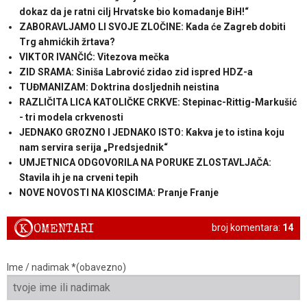
dokaz da je ratni cilj Hrvatske bio komadanje BiH!“
ZABORAVLJAMO LI SVOJE ZLOČINE: Kada će Zagreb dobiti
Trg ahmićkih žrtava?
VIKTOR IVANČIĆ: Vitezova mečka
ZID SRAMA: Siniša Labrović zidao zid ispred HDZ-a
TUĐMANIZAM: Doktrina dosljednih neistina
RAZLIČITA LICA KATOLIČKE CRKVE: Stepinac-Rittig-Markušić
- tri modela crkvenosti
JEDNAKO GROZNO I JEDNAKO ISTO: Kakva je to istina koju
nam servira serija „Predsjednik“
UMJETNICA ODGOVORILA NA PORUKE ZLOSTAVLJAČA:
Stavila ih je na crveni tepih
NOVE NOVOSTI NA KIOSCIMA: Pranje Franje
K
OMENTARI
broj komentara:
14
Ime / nadimak *(obavezno)