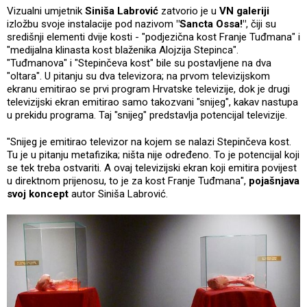
Vizualni umjetnik
Siniša Labrović
zatvorio je u
VN galeriji
izložbu svoje instalacije pod nazivom
"Sancta Ossa!"
, čiji su
središnji elementi dvije kosti - "podjezična kost Franje Tuđmana" i
"medijalna klinasta kost blaženika Alojzija Stepinca".
"Tuđmanova" i "Stepinčeva kost" bile su postavljene na dva
"oltara". U pitanju su dva televizora; na prvom televizijskom
ekranu emitirao se prvi program Hrvatske televizije, dok je drugi
televizijski ekran emitirao samo takozvani "snijeg", kakav nastupa
u prekidu programa. Taj "snijeg" predstavlja potencijal televizije.
"Snijeg je emitirao televizor na kojem se nalazi Stepinčeva kost.
Tu je u pitanju metafizika; ništa nije određeno. To je potencijal koji
se tek treba ostvariti. A ovaj televizijski ekran koji emitira povijest
u direktnom prijenosu, to je za kost Franje Tuđmana",
pojašnjava
svoj koncept
autor Siniša Labrović.