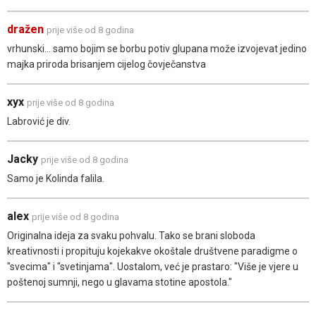
dražen
prije više od 8 godina
vrhunski... samo bojim se borbu potiv glupana može izvojevat jedino
majka priroda brisanjem cijelog čovječanstva
xyx
prije više od 8 godina
Labrović je div.
Jacky
prije više od 8 godina
Samo je Kolinda falila.
alex
prije više od 8 godina
Originalna ideja za svaku pohvalu. Tako se brani sloboda
kreativnosti i propituju kojekakve okoštale društvene paradigme o
"svecima" i "svetinjama". Uostalom, već je prastaro: "Više je vjere u
poštenoj sumnji, nego u glavama stotine apostola."