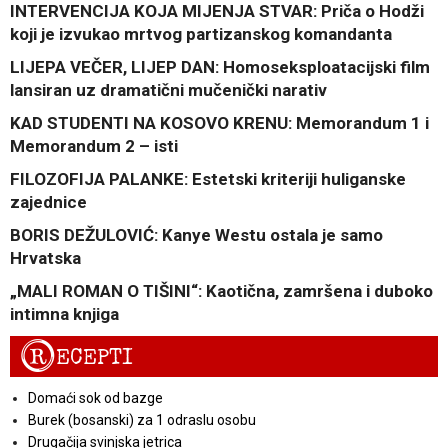
INTERVENCIJA KOJA MIJENJA STVAR: Priča o Hodži
koji je izvukao mrtvog partizanskog komandanta
LIJEPA VEČER, LIJEP DAN: Homoseksploatacijski film
lansiran uz dramatični mučenički narativ
KAD STUDENTI NA KOSOVO KRENU: Memorandum 1 i
Memorandum 2 – isti
FILOZOFIJA PALANKE: Estetski kriteriji huliganske
zajednice
BORIS DEŽULOVIĆ: Kanye Westu ostala je samo
Hrvatska
„MALI ROMAN O TIŠINI“: Kaotična, zamršena i duboko
intimna knjiga
R
ECEPTI
Domaći sok od bazge
Burek (bosanski) za 1 odraslu osobu
Drugačija svinjska jetrica