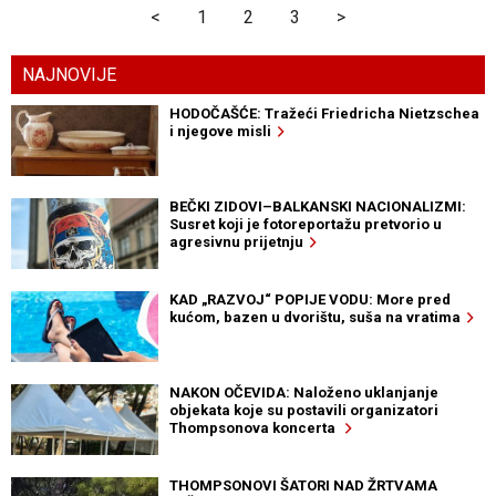
<
1
2
3
>
NAJNOVIJE
HODOČAŠĆE: Tražeći Friedricha Nietzschea
i njegove misli
BEČKI ZIDOVI–BALKANSKI NACIONALIZMI:
Susret koji je fotoreportažu pretvorio u
agresivnu prijetnju
KAD „RAZVOJ“ POPIJE VODU: More pred
kućom, bazen u dvorištu, suša na vratima
NAKON OČEVIDA: Naloženo uklanjanje
objekata koje su postavili organizatori
Thompsonova koncerta
THOMPSONOVI ŠATORI NAD ŽRTVAMA