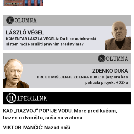
KOLUMNA
LÁSZLÓ VÉGEL
KOMENTAR LÁSZLA VÉGELA: Da li se autokratski
sistem može srušiti pravnim sredstvima?
KOLUMNA
ZDENKO DUKA
DRUGO MIŠLJENJE ZDENKA DUKE: Dijaspora kao
politički projekt HDZ-a
H
IPERLINK
KAD „RAZVOJ“ POPIJE VODU: More pred kućom,
bazen u dvorištu, suša na vratima
VIKTOR IVANČIĆ: Nazad naši