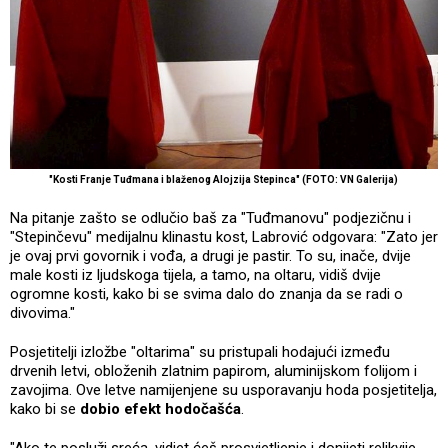
"Kosti Franje Tuđmana i blaženog Alojzija Stepinca" (FOTO: VN Galerija)
Na pitanje zašto se odlučio baš za "Tuđmanovu" podjezičnu i
"Stepinčevu" medijalnu klinastu kost, Labrović odgovara: "Zato jer
je ovaj prvi govornik i vođa, a drugi je pastir. To su, inače, dvije
male kosti iz ljudskoga tijela, a tamo, na oltaru, vidiš dvije
ogromne kosti, kako bi se svima dalo do znanja da se radi o
divovima."
Posjetitelji izložbe "oltarima" su pristupali hodajući između
drvenih letvi, obloženih zlatnim papirom, aluminijskom folijom i
zavojima. Ove letve namijenjene su usporavanju hoda posjetitelja,
kako bi se
dobio efekt hodočašća
.