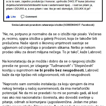
Siniša Labrović povodom zatvaranja izložbe (SCREENSHOT: Facebook)
"Ne, ne, potpuno je normalno da se o izložbi nije pisalo. Večeras
je, recimo, sjajna izložba u galeriji Prozori, koja će također biti
prešućena. Naše vijesti o likovnoj umjetnosti sastoje se
uglavnom od izvještaja o prodanim slikama. Netko je nekom
prodao sliku za deset milijuna nečega. To je tako", kaže Labrović.
Na konstataciju da je možda i dobro da se o njegovoj izložbi
previše ne govori, jer izlaganje "Tuđmanovih" i "Stepinčevih"
kostiju u suprotnom
ne bi prošlo bez neugodnosti
, Labrović
kaže da nije bježao niti odgovornosti, niti od neugodnosti.
"Naprosto sam osmislio instalaciju za koju vjerujem da ima
nekog temelja u našoj suvremenosti, da ima metaforički
potencijal. Ne da mi se pravdati i to mi se pomalo gadi, ali kod
nas ako nisi nacionalista i šovinista, ako dovodiš svetinje u
pitanje, odmah si komunjara i jugoslavenčina. Jedan me pitao