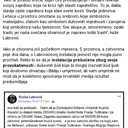
"Ako te posluži sreća, vidjet ćeš prosvjetljenje i donijeti relikvije
svojoj zajednici, koja će kroz njih slaviti zajedništvo. To je, dakle,
slavlje cijele zajednice koja slavi svete kosti. Slavlje jedinstva.
Letvice u prostoru omotane su srebrom, koje simbolizira
materijalno, zlatom kao simbolom duhovnih vrijednosti i zavojima
koji simbolizira našu tjelesnost. Sve skupa je, istovremeno, opaki
trash, jer naša svečana stvarnost je zapravo teški trash", kaže
Labrović.
Iako je otvorena još početkom mjeseca, 5. prosinca, a zatvorena
prije dva dana, o Labrovićevoj instalaciji javnost nije mogla puno
pročitati. Reklo bi se da je
instalacija prešućena zbog svoje
provokativnosti
i duševnih boli koje bi mogla izazvati kod ljudi
koji doslovno shvaćaju i Bibliju i umjetnost, ali sam umjetnik ne
misli da je kolektivno ignoriranje hrvatskih medija rezultat
predumišljaja.