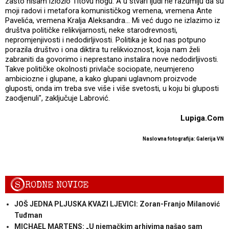
zašto nisam izložio Titovu nogu. A u stvari ljudi ne razumiju da su
moji radovi i metafora komunističkog vremena, vremena Ante
Pavelića, vremena Kralja Aleksandra... Mi već dugo ne izlazimo iz
društva političke relikvijarnosti, neke starodrevnosti,
nepromjenjivosti i nedodirljivosti. Politika je kod nas potpuno
porazila društvo i ona diktira tu relikvioznost, koja nam želi
zabraniti da govorimo i neprestano instalira nove nedodirljivosti.
Takve političke okolnosti privlače sociopate, neumjereno
ambiciozne i glupane, a kako glupani uglavnom proizvode
gluposti, onda im treba sve više i više svetosti, u koju bi gluposti
zaodjenuli", zaključuje Labrović.
Lupiga.Com
Naslovna fotografija: Galerija VN
S
RODNE NOVICE
JOŠ JEDNA PLJUSKA KVAZI LJEVICI: Zoran-Franjo Milanović
Tuđman
MICHAEL MARTENS: „U njemačkim arhivima našao sam