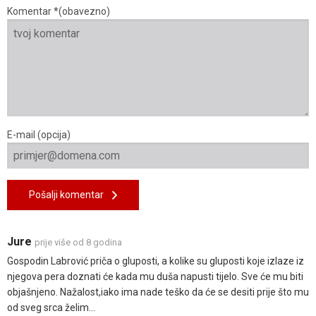
Komentar *(obavezno)
E-mail (opcija)
Pošalji komentar
Jure
prije više od 8 godina
Gospodin Labrović priča o gluposti, a kolike su gluposti koje izlaze iz
njegova pera doznati će kada mu duša napusti tijelo. Sve će mu biti
objašnjeno. Nažalost,iako ima nade teško da će se desiti prije što mu
od sveg srca želim...