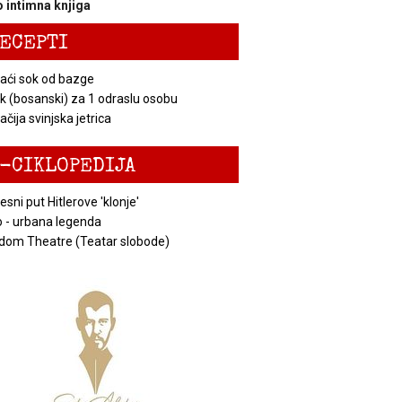
 intimna knjiga
ECEPTI
ći sok od bazge
k (bosanski) za 1 odraslu osobu
čija svinjska jetrica
-CIKLOPEDIJA
esni put Hitlerove 'klonje'
 - urbana legenda
dom Theatre (Teatar slobode)