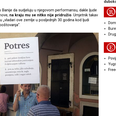
duboko
R
 s Banije da sudjeluju u njegovom performansu, dakle ljude
bnove,
na kraju mu se nitko nije pridružio
. Umjetnik takav
u „vladari ove zemlje u posljednjih 30 godina kod ljudi
Doma
opoštovanja“.
Bure
Druga
E
Povij
Yugo
Free