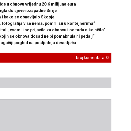
 u obnovu vrijednu 20,6 milijuna eura
gla do sjeverozapadne Sirije
i kako se obnavljalo Skopje
fotografija više nema, pomrli su u kontejnerima“
li jesam li se prijavila za obnovu i od tada niko ništa“
kojih se obnova dosad ne bi pomaknula ni pedalj“
ačiji pogled na posljednja desetljeća
broj komentara:
0