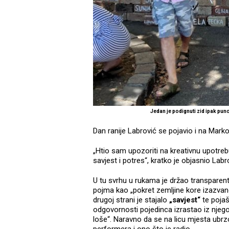
Jedan je podignuti zid ipak pu
Dan ranije Labrović se pojavio i na Mar
„Htio sam upozoriti na kreativnu upotrebu 
savjest i potres“, kratko je objasnio Labr
U tu svrhu u rukama je držao transparent.
pojma kao „pokret zemljine kore izazvan
drugoj strani je stajalo
„savjest“
te pojaš
odgovornosti pojedinca izrastao iz njeg
loše“. Naravno da se na licu mjesta ubrz
performera i ono što je radio.