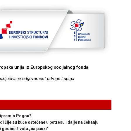
uropska unija iz Europskog socijalnog fonda
isključiva je odgovornost udruge Lupiga
ripremio Pogon?
ije su kuće oštećene u potresu i dalje na čekanju
odine života „na pauzi“