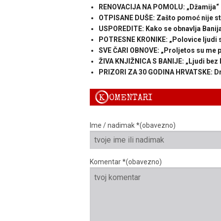
RENOVACIJA NA POMOLU: „Džamija“ ide
OTPISANE DUŠE: Zašto pomoć nije sti
USPOREDITE: Kako se obnavlja Banija 
POTRESNE KRONIKE: „Polovice ljudi s 
SVE ČARI OBNOVE: „Proljetos su me pita
ŽIVA KNJIŽNICA S BANIJE: „Ljudi bez 
PRIZORI ZA 30 GODINA HRVATSKE: Drug
K
OMENTARI
Ime / nadimak *(obavezno)
Komentar *(obavezno)