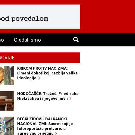
mo
Gledali smo
NOVIJE
KRIKOM PROTIV NACIZMA:
Limeni doboš koji razbija velike
ideologije
HODOČAŠĆE: Tražeći Friedricha
Nietzschea i njegove misli
BEČKI ZIDOVI–BALKANSKI
NACIONALIZMI: Susret koji je
fotoreportažu pretvorio u
agresivnu prijetnju