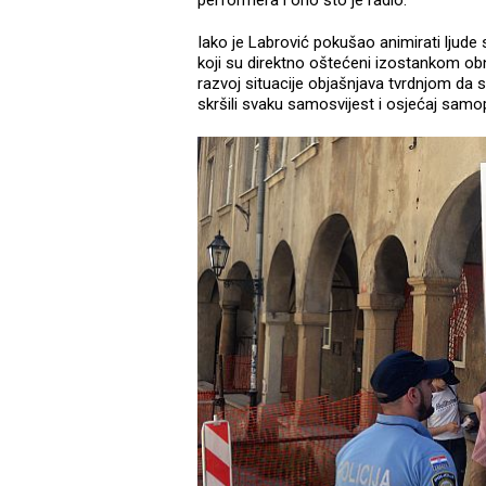
Iako je Labrović pokušao animirati ljude
koji su direktno oštećeni izostankom o
razvoj situacije objašnjava tvrdnjom da s
skršili svaku samosvijest i osjećaj sam