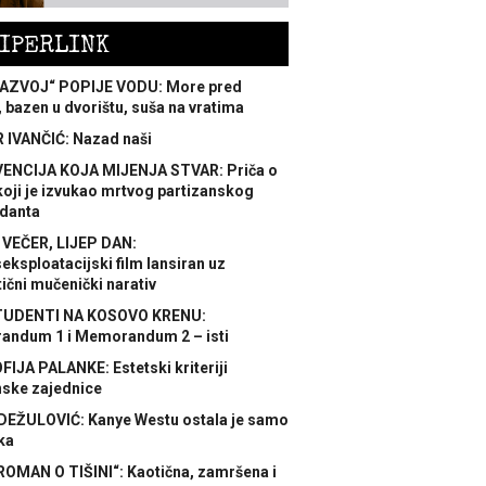
IPERLINK
AZVOJ“ POPIJE VODU: More pred
 bazen u dvorištu, suša na vratima
 IVANČIĆ: Nazad naši
ENCIJA KOJA MIJENJA STVAR: Priča o
koji je izvukao mrtvog partizanskog
danta
 VEČER, LIJEP DAN:
ksploatacijski film lansiran uz
ični mučenički narativ
TUDENTI NA KOSOVO KRENU:
ndum 1 i Memorandum 2 – isti
FIJA PALANKE: Estetski kriteriji
nske zajednice
DEŽULOVIĆ: Kanye Westu ostala je samo
ka
ROMAN O TIŠINI“: Kaotična, zamršena i