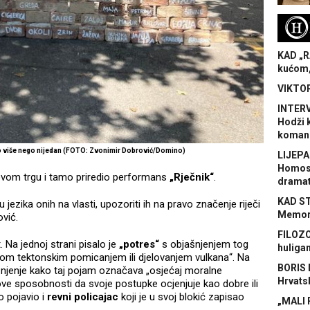
H
KAD „R
kućom,
VIKTOR
INTERV
Hodži 
koman
no više nego nijedan (FOTO: Zvonimir Dobrović/Domino)
LIJEPA
Homose
kovom trgu i tamo priredio performans
„Rječnik“
.
dramat
KAD S
jezika onih na vlasti, upozoriti ih na pravo značenje riječi
Memora
ović.
FILOZO
 Na jednoj strani pisalo je
„potres“
s objašnjenjem tog
huliga
om tektonskim pomicanjem ili djelovanjem vulkana“. Na
BORIS 
njenje kako taj pojam označava „osjećaj moralne
Hrvats
ove sposobnosti da svoje postupke ocjenjuje kao dobre ili
o pojavio i
revni policajac
koji je u svoj blokić zapisao
„MALI 