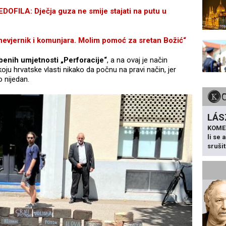
LA: Dječja guza ne smije stajati na putu u
evjernik i komunjara. Molim pomoć za sretan Božić“
benih umjetnosti „Perforacije“
, a na ovaj je način
koju hrvatske vlasti nikako da počnu na pravi način, jer
o nijedan.
LÁS
KOME
li se
sruši