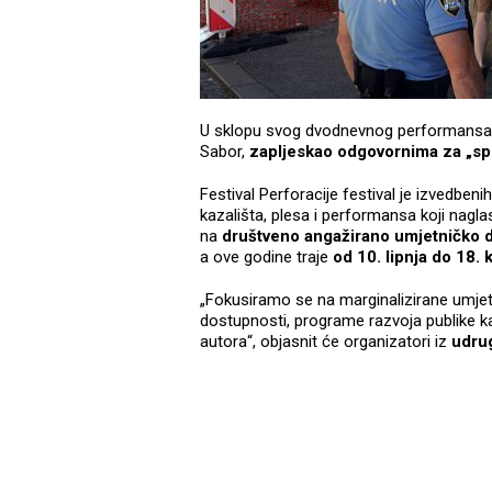
U sklopu svog dvodnevnog performansa L
Sabor,
zapljeskao odgovornima za „spr
Festival Perforacije festival je izvedbe
kazališta, plesa i performansa koji naglas
na
društveno angažirano umjetničko d
a ove godine traje
od 10. lipnja do 18.
„Fokusiramo se na marginalizirane umjet
dostupnosti, programe razvoja publike ka
autora“, objasnit će organizatori iz
udru