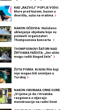
KAD „RAZVOJ“ POPIJE VODU:
More pred kućom, bazen u
dvorištu, suša na vratima
NAKON OČEVIDA: Naloženo
uklanjanje objekata koje su
postavili organizatori
Thompsonova koncerta
THOMPSONOVI ŠATORI NAD
ŽRTVAMA FAŠISTA: „Oni očito
mogu raditi štogod žele“
ŽUTA PISMA: Kritički film koji
nije mogao biti snimljen u
Turskoj
NAKON ISKORAKA CRNE GORE:
„Vrijeme je da i Hrvatska
razgovara o utjecaju
menstruacije na radni život
žena“