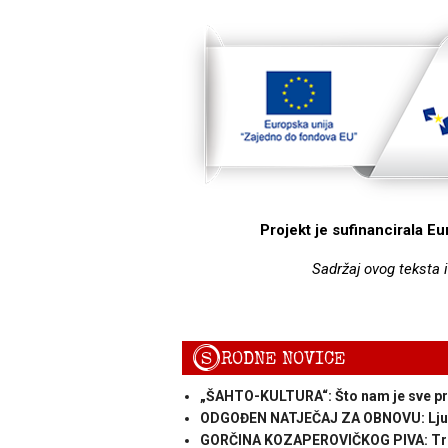
Projekt je sufinancirala E
Sadržaj ovog teksta 
S
RODNE NOVICE
„ŠAHTO-KULTURA“: Što nam je sve p
ODGOĐEN NATJEČAJ ZA OBNOVU: Ljudi č
GORČINA KOZAPEROVIČKOG PIVA: Tri g