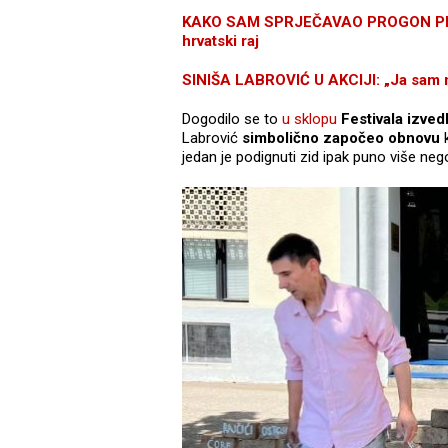
KAKO SAM SPRJEČAVAO PROGON PEDOFI
hrvatski raj
SINIŠA LABROVIĆ U AKCIJI: „Ja sam n
Dogodilo se to
u sklopu
Festivala izved
Labrović
simbolično započeo obnovu
jedan je podignuti zid ipak puno više neg