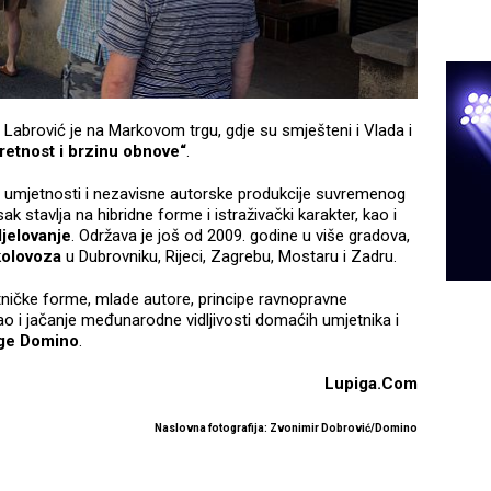
abrović je na Markovom trgu, gdje su smješteni i Vlada i
etnost i brzinu obnove“
.
nih umjetnosti i nezavisne autorske produkcije suvremenog
ak stavlja na hibridne forme i istraživački karakter, kao i
jelovanje
. Održava je još od 2009. godine u više gradova,
 kolovoza
u Dubrovniku, Rijeci, Zagrebu, Mostaru i Zadru.
ničke forme, mlade autore, principe ravnopravne
o i jačanje međunarodne vidljivosti domaćih umjetnika i
ge Domino
.
Lupiga.Com
Naslovna fotografija: Zvonimir Dobrović/Domino