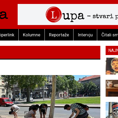
iperlink
Kolumne
Reportaže
Intervju
Čitali s
NAJ