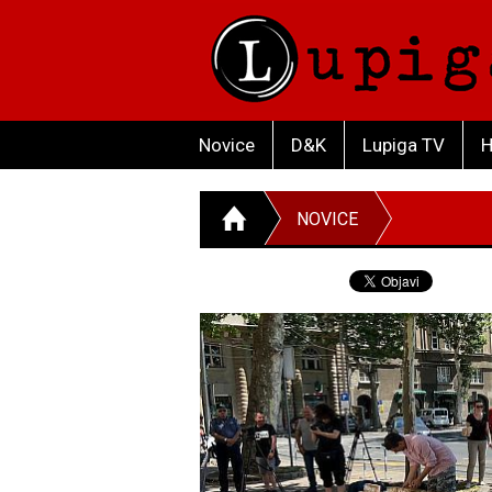
Novice
D&K
Lupiga TV
H
NOVICE