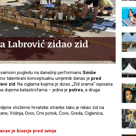
a Labrović zidao zid
ri samom pogledu na današnji performans
Siniše
etno talentirani konceptualnu umjetnik danas je
pred
eni zid
. Na ciglama kojima je dizao „Zid srama“ ispisana
na dvjema katastrofama – jedna je
potres
, a druga
ljene stožerne hrvatske stranke tako je nikao zid na
jane, Volinja, Dvor, Crni potok, Ćore, Greda, Ciglenica,
cao je biserje pred svinje