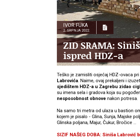
IVOR FUKA
2. SRPNJA 2022.
ZID SRAMA: Siniš
ispred HDZ-a
Teško je zamisliti osjećaj HDZ-ovaca p
Labrovića
. Naime, ovaj prekaljeni i izuz
sjedištem HDZ-a u Zagrebu zidao cigl
su imena sela i gradova koja su pogođe
nesposobnost obnove
nakon potresa.
Na samo tri metra od ulaza u bastion omi
kojem je pisalo - Glina, Sunja, Majske pol
Glinska poljana, Majur, Čukur, Bročice …
SIZIF NAŠEG DOBA: Siniša Labrović ba