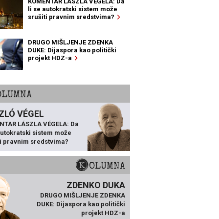
KOMENTAR LÁSZLA VÉGELA: Da
li se autokratski sistem može
srušiti pravnim sredstvima?
DRUGO MIŠLJENJE ZDENKA
DUKE: Dijaspora kao politički
projekt HDZ-a
KOLUMNA
ZLÓ VÉGEL
NTAR LÁSZLA VÉGELA: Da
 autokratski sistem može
ti pravnim sredstvima?
KOLUMNA
ZDENKO DUKA
DRUGO MIŠLJENJE ZDENKA
DUKE: Dijaspora kao politički
projekt HDZ-a