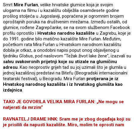
Smrt
Mire Furlan
, velike hrvatske glumice koja je svojim
ulogama na filmu i u kazalištu obilježila osamdesete godine
prošlog stoljeća u Jugoslaviji, popraćena je ogromnim brojem
oproštajnih poruka na društvenim mrežama. Između ostalih, od
glumice, rođene Zagrepčanke, se na svom službenom Facebook
profilu oprostilo i
Hrvatsko narodno kazalište
u Zagrebu, koje je
do 1991. godine bilo matično kazalište Mire Furlan. Međutim,
početkom rata Mira Furlan u Hrvatskom narodnom kazalištu
dobila je otkaz, a onodobni napisi poput onog objavljenog u
tjedniku
Globus
, pod naslovom "Težak život lake žene", izazvali su
salvu svakovrsnih prijetnji koje su stizale na glumičinu
adresu
. Kao neoprostiv grijeh tad su joj uzimali što je glumila u
jednoj kazališnoj predstavi na Bitefu (Beogradski internacionalni
teatarski festival), u Beogradu. Mira Furlan
protjerana je iz
Hrvatskog narodnog kazališta i iz hrvatskog glumišta kao
izdajnica
.
TAKO JE GOVORILA VELIKA MIRA FURLAN: „Ne mogu se
natjerati da mrzim“
RAVNATELJ DRAME HNK: Sram me je zbog događaja koji su
je prisilili da napusti kazalište. Miro, molim te oprosti nam