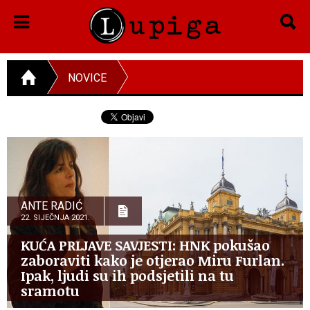
NOVICE
ANTE RADIĆ
22. SIJEČNJA 2021.
KUĆA PRLJAVE SAVJESTI: HNK pokušao
zaboraviti kako je otjerao Miru Furlan.
Ipak, ljudi su ih podsjetili na tu
sramotu