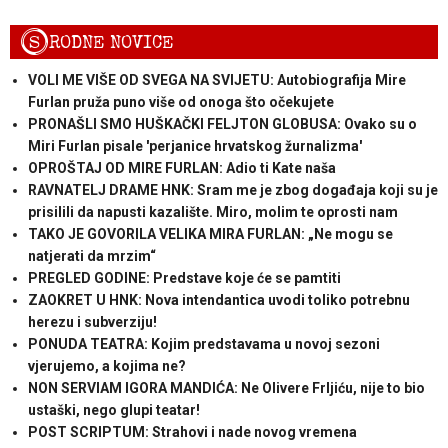
S
RODNE NOVICE
VOLI ME VIŠE OD SVEGA NA SVIJETU: Autobiografija Mire
Furlan pruža puno više od onoga što očekujete
PRONAŠLI SMO HUŠKAČKI FELJTON GLOBUSA: Ovako su o
Miri Furlan pisale 'perjanice hrvatskog žurnalizma'
OPROŠTAJ OD MIRE FURLAN: Adio ti Kate naša
RAVNATELJ DRAME HNK: Sram me je zbog događaja koji su je
prisilili da napusti kazalište. Miro, molim te oprosti nam
TAKO JE GOVORILA VELIKA MIRA FURLAN: „Ne mogu se
natjerati da mrzim“
PREGLED GODINE: Predstave koje će se pamtiti
ZAOKRET U HNK: Nova intendantica uvodi toliko potrebnu
herezu i subverziju!
PONUDA TEATRA: Kojim predstavama u novoj sezoni
vjerujemo, a kojima ne?
NON SERVIAM IGORA MANDIĆA: Ne Olivere Frljiću, nije to bio
ustaški, nego glupi teatar!
POST SCRIPTUM: Strahovi i nade novog vremena