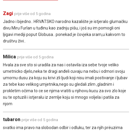
Zagi
prije više od 5 godina
Jadno i bijedno.. HRVATSKO narodno kazalište je istjeralo glumačku
divu Miru Furlan u tuđinu kao zadnju pišu, i još su im pomogli oni
ljigavi mediji poput Globusa.. ponekad je čovjeka sram,u kakvom to
društvu živi..
Milica
prije više od 5 godina
Hvala za sve sto si uradila za nas i ostavila iza sebe tvoje veliko
umetnicko djelo,neka te dragi anđeli cuvaju na nebu i odmori svoju
umornu dusu za koju su krivi zli ljudi koji nisu imali postivanje i ljubav
za tebe kao velikog umjetnika,nego su gledali zlim ,gladnim i
prokletim očima to ce se njima vratiti u njihovu kucu za svo zlo koje
su te optuzili i istjeralu iz zemlje koju si mnogo voljela i patila za
njom
tubaron
prije više od 5 godina
svatko ima pravo na slobodan odbir i odluku, ter za njih prëuzima