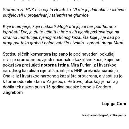
Sramota za HNK i za cijelu Hrvatsku. VI ste joj dali otkaz i aktivno
sudjelovali u protjerivanju talentirane glumice.
Koje licemjerje, koja niskost! Mogli ste joj se bar posthumno
ispričati! Evo, ja ću to učiniti u ime svih njenih poštovatelja na
stranici institucije, njenog matičnog kazališta koje ju je sad po
drugi put tako grubo i bolno zatajilo i izdalo - oprosti draga Mira!
Stotinu sličnih komentara ispisano je pod navedeni pokušaj
revizije sramotne povijesti nacionalne kazališne kuće, kojim se
pokušava prešutjeti
notorna istina
. Mira Furlan iz Hrvatskog
narodnog kazališta nije otišla, niti je s HNK prekinula suradnju.
Ona je iz Hrvatskog narodnog kazališta protjerana, a vlasti su joj
k tome oduzele stan u Zagrebu, u Petrovoj ulici, koji je natrag
dobila tek nakon punih 16 godina sudske borbe s Gradom
Zagrebom.
Lupiga.Com
Naslovna fotografija: Wikipedia