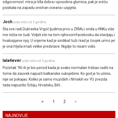
odgovornost. mira je bīla dobra i sposobna glumica, pak je srëću
poiskala na zapadu onstran oceana i uspjela.
Josh
prije više od 5 godina
Šta sve radi Dubravka Vrgoč ljudima prvo u ZKMu i onda u HNKu više
me ništa ne čudi. Vidjeli ste na tom njihovomfacebooku da stavljaju i
hvalospjeve njoj. U vrijeme kad je sindikat tuži i kad je čovjek umro jer
je ona htjela imati velike predstave. Nigdje to nisam vidio.
lala4ever
prije više od 5 godina
Početak '90-ih je bio period kada je svako normalan trebao raditi na
tome da zauvek napusti balkanske vukojebine. Ko god je to učinio,
nije se pokajao. Koliko je samo muzičkih i filmskih ex-YU zvezda
tada napustilo Srbiju, Hrvatsku, BiH...
<
1
2
>
NAJNOVIJE