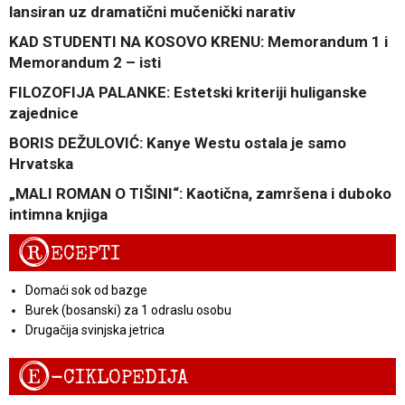
lansiran uz dramatični mučenički narativ
KAD STUDENTI NA KOSOVO KRENU: Memorandum 1 i
Memorandum 2 – isti
FILOZOFIJA PALANKE: Estetski kriteriji huliganske
zajednice
BORIS DEŽULOVIĆ: Kanye Westu ostala je samo
Hrvatska
„MALI ROMAN O TIŠINI“: Kaotična, zamršena i duboko
intimna knjiga
R
ECEPTI
Domaći sok od bazge
Burek (bosanski) za 1 odraslu osobu
Drugačija svinjska jetrica
E
-CIKLOPEDIJA