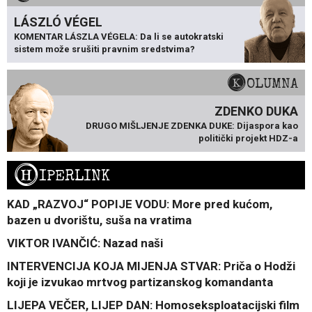
LÁSZLÓ VÉGEL
KOMENTAR LÁSZLA VÉGELA: Da li se autokratski
sistem može srušiti pravnim sredstvima?
KOLUMNA
ZDENKO DUKA
DRUGO MIŠLJENJE ZDENKA DUKE: Dijaspora kao
politički projekt HDZ-a
H
IPERLINK
KAD „RAZVOJ“ POPIJE VODU: More pred kućom,
bazen u dvorištu, suša na vratima
VIKTOR IVANČIĆ: Nazad naši
INTERVENCIJA KOJA MIJENJA STVAR: Priča o Hodži
koji je izvukao mrtvog partizanskog komandanta
LIJEPA VEČER, LIJEP DAN: Homoseksploatacijski film