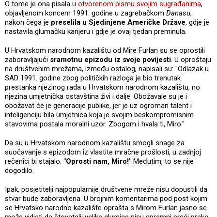
O tome je ona pisala u
otvorenom pismu svojim sugrađanima
,
objavljenom koncem 1991. godine u zagrebačkom
Danasu
,
nakon čega je
preselila u Sjedinjene Američke Države
, gdje je
nastavila glumačku karijeru i gdje je ovaj tjedan preminula.
U Hrvatskom narodnom kazalištu od Mire Furlan su se oprostili
zaboravljajući
sramotnu epizodu iz svoje povijesti
. U oproštaju
na društvenim mrežama, između ostalog, napisali su: "Odlazak u
SAD 1991. godine zbog političkih razloga je bio trenutak
prestanka njezinog rada u Hrvatskom narodnom kazalištu, no
njezina umjetnička ostavština živi i dalje. Obožavale su je i
obožavat će je generacije publike, jer je uz ogroman talent i
inteligenciju bila umjetnica koja je svojim beskompromisnim
stavovima postala moralni uzor. Zbogom i hvala ti, Miro."
Da su u Hrvatskom narodnom kazalištu smogli snage za
suočavanje s epizodom iz vlastite mračne prošlosti, u zadnjoj
rečenici bi stajalo:
"Oprosti nam, Miro!"
Međutim, to se nije
dogodilo.
Ipak, posjetitelji najpopularnije društvene mreže nisu dopustili da
stvar bude zaboravljena. U brojnim komentarima pod post kojim
se Hrvatsko narodno kazalište oprašta s Mirom Furlan jasno se
može vidjeti da štovatelji velike glumice nisu spremni preći preko