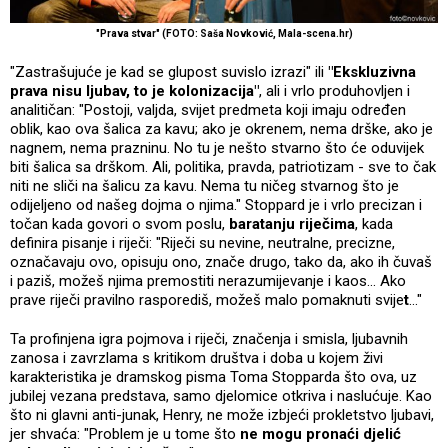
"Prava stvar" (FOTO: Saša Novković, Mala-scena.hr)
"Zastrašujuće je kad se glupost suvislo izrazi" ili
"Ekskluzivna
prava nisu ljubav, to je kolonizacija"
, ali i vrlo produhovljen i
analitičan: "Postoji, valjda, svijet predmeta koji imaju određen
oblik, kao ova šalica za kavu; ako je okrenem, nema drške, ako je
nagnem, nema prazninu. No tu je nešto stvarno što će oduvijek
biti šalica sa drškom. Ali, politika, pravda, patriotizam - sve to čak
niti ne sliči na šalicu za kavu. Nema tu ničeg stvarnog što je
odijeljeno od našeg dojma o njima." Stoppard je i vrlo precizan i
točan kada govori o svom poslu,
baratanju riječima
, kada
definira pisanje i riječi: "Riječi su nevine, neutralne, precizne,
označavaju ovo, opisuju ono, znače drugo, tako da, ako ih čuvaš
i paziš, možeš njima premostiti nerazumijevanje i kaos... Ako
prave riječi pravilno rasporediš, možeš malo pomaknuti svije
t
..."
Ta profinjena igra pojmova i riječi, značenja i smisla, ljubavnih
zanosa i zavrzlama s kritikom društva i doba u kojem živi
karakteristika je dramskog pisma Toma Stopparda što ova, uz
jubilej vezana predstava, samo djelomice otkriva i naslućuje. Kao
što ni glavni anti-junak, Henry, ne može izbjeći prokletstvo ljubavi,
jer shvaća: "Problem je u tome što
ne mogu pronaći djelić