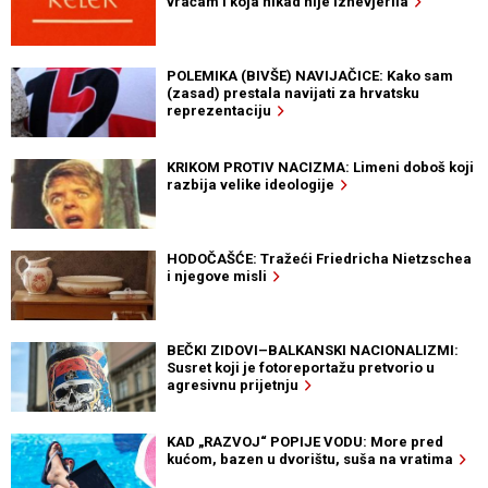
vraćam i koja nikad nije iznevjerila
POLEMIKA (BIVŠE) NAVIJAČICE: Kako sam
(zasad) prestala navijati za hrvatsku
reprezentaciju
KRIKOM PROTIV NACIZMA: Limeni doboš koji
razbija velike ideologije
HODOČAŠĆE: Tražeći Friedricha Nietzschea
i njegove misli
BEČKI ZIDOVI–BALKANSKI NACIONALIZMI:
Susret koji je fotoreportažu pretvorio u
agresivnu prijetnju
KAD „RAZVOJ“ POPIJE VODU: More pred
kućom, bazen u dvorištu, suša na vratima