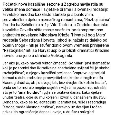
Početak nove kazališne sezone u Zagrebu navijestila su
velika imena domaće i svjetske drame i slovenski redatelji:
Hrvatsko narodno kazalište startalo je s buntovnim,
prevratničkim djelom njemačkog romantizma, "Razbojnicima"
Friedricha Schillera u režiji Vite Taufera, a Gradsko dramsko
kazalište Gavella ništa manje snažnim, beskompromisno
antiratnim novelama Miroslava Krleže "Hrvatski bog Mars"
redatelja Sebastijana Horvata. Ishod je, nažalost, daleko od
očekivanoga - niti je Taufer donio ovom vremenu primjerene
"Razbojnike" niti se Horvat uspio približiti dramatici Krležine
novele uronjene u strahote Velikog rata.
Jer ako je, kako navodi Viktor Žmegač,
Schiller
"prvi dramatičar
koji je pozornici dao lik radikalne anarhoidne svijesti čiji je simbol
razbojništvo", a njegov kazališni prvijenac "zapravo agitacijski
komad u duhu radikalne prosvjetiteljske kritike strogih međa
klasnog društva, ali i, u svojoj biti, bez dvojbe filozofski teatar",
onda se to moralo negdje osjetiti i vidjeti na pozornici, istražiti
što je to "
anarhoidno
" i gdje se očitava danas, kako djeluje
unutar teatra, gdje su mu korijeni i izvori u današnjem društvu.
Odnosno, kako se to, agitacijski i pamfletski, ruše i razgrađuju
"stroge međe klasnog društva", naravno uz detaljan i točan
prikaz tih ograničenja danas i ovdje, u društvu naizgled