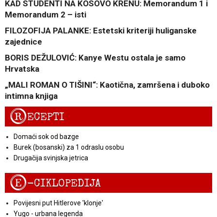
KAD STUDENTI NA KOSOVO KRENU: Memorandum 1 i
Memorandum 2 – isti
FILOZOFIJA PALANKE: Estetski kriteriji huliganske
zajednice
BORIS DEŽULOVIĆ: Kanye Westu ostala je samo
Hrvatska
„MALI ROMAN O TIŠINI“: Kaotična, zamršena i duboko
intimna knjiga
R
ECEPTI
Domaći sok od bazge
Burek (bosanski) za 1 odraslu osobu
Drugačija svinjska jetrica
E
-CIKLOPEDIJA
Povijesni put Hitlerove 'klonje'
Yugo - urbana legenda