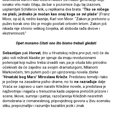
ionako vrlo malo čitaju, da bar s pozornice čuju taj izazovni,
usplamtjeli Schillerov krik, u replikama dva brata:
"Tko se ničega
ne plaši, jednako je moćan kao onaj koga se svi plaše"
(Franz
Moor, op.a) ili, nešto kasnije, Karl von Moor: "Zakon je pretvorio u
pužev korak ono što je moglo postati orlovim letom. Zakon još
nikada nije stvorio velikog čovjeka, ali sloboda rađa divove i
ekstremnosti."
Opet moramo čitati ono što bismo trebali gledati
Sebastijan
pak
Horvat
, što u Hrvatskoj režira prvi put, reći će da
jako voli režirati klasike jer vjeruje da imaju revolucionarni
potencijal koji nužno treba izvaditi van, pa je otuda bilo prirodno
očekivati da će zajedno sa svojim dramaturgom, Milanom
Markovićem, tim putem poći i pri uprizorenju novela zbirke
"Hrvatski bog Mars"
Miroslava Krleže
. Predstavu temelji i tako
je počinje na zasadima psiho-drame, no to
ne razrađuje
dalje.
Vraća se zapravo u sam narativ Krležine novele, a predstava je
najživotnija i najjača u trenucima kada uspijeva pretočiti prizore i
scene, likove, sumnje i patnje, razočarenja Krležinih nesretnih
domobrana iz romanesknog, pripovjednog govora u živu scensku
sliku, prepoznatljiv i razumljiv kazališni jezik i znak.