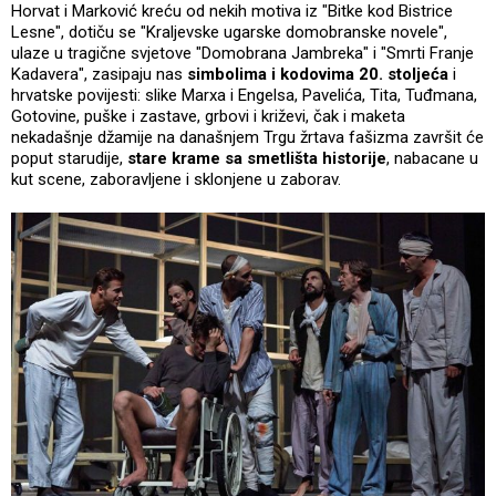
Horvat i Marković kreću od nekih motiva iz "Bitke kod Bistrice
Lesne", dotiču se "Kraljevske ugarske domobranske novele",
ulaze u tragične svjetove "Domobrana Jambreka" i "Smrti Franje
Kadavera", zasipaju nas
simbolima i kodovima 20. stoljeća
i
hrvatske povijesti: slike Marxa i Engelsa, Pavelića, Tita, Tuđmana,
Gotovine, puške i zastave, grbovi i križevi, čak i maketa
nekadašnje džamije na današnjem Trgu žrtava fašizma završit će
poput starudije,
stare krame sa smetlišta historije
, nabacane u
kut scene, zaboravljene i sklonjene u zaborav.