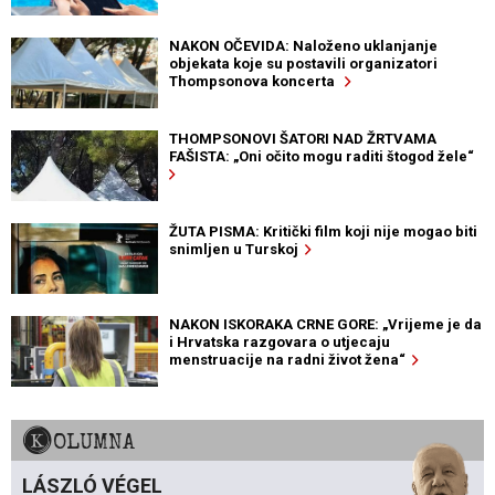
NAKON OČEVIDA: Naloženo uklanjanje
objekata koje su postavili organizatori
Thompsonova koncerta
THOMPSONOVI ŠATORI NAD ŽRTVAMA
FAŠISTA: „Oni očito mogu raditi štogod žele“
ŽUTA PISMA: Kritički film koji nije mogao biti
snimljen u Turskoj
NAKON ISKORAKA CRNE GORE: „Vrijeme je da
i Hrvatska razgovara o utjecaju
menstruacije na radni život žena“
KOLUMNA
LÁSZLÓ VÉGEL