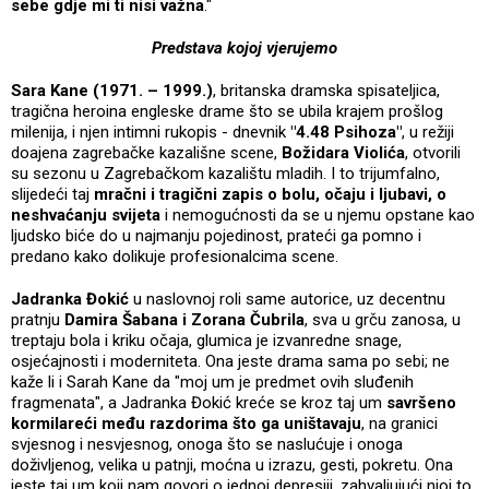
sebe gdje mi ti nisi važna
."
Predstava kojoj vjerujemo
Sara Kane (1971. – 1999.)
, britanska dramska spisateljica,
tragična heroina engleske drame što se ubila krajem prošlog
milenija, i njen intimni rukopis - dnevnik
"4.48 Psihoza"
, u režiji
doajena zagrebačke kazališne scene,
Božidara Violića
, otvorili
su sezonu u Zagrebačkom kazalištu mladih. I to trijumfalno,
slijedeći taj
mračni i tragični zapis o bolu, očaju i ljubavi, o
neshvaćanju svijeta
i nemogućnosti da se u njemu opstane kao
ljudsko biće do u najmanju pojedinost, prateći ga pomno i
predano kako dolikuje profesionalcima scene.
Jadranka Đokić
u naslovnoj roli same autorice, uz decentnu
pratnju
Damira Šabana i Zorana Čubrila
, sva u grču zanosa, u
treptaju bola i kriku očaja, glumica je izvanredne snage,
osjećajnosti i moderniteta. Ona jeste drama sama po sebi; ne
kaže li i Sarah Kane da "moj um je predmet ovih sluđenih
fragmenata", a Jadranka Đokić kreće se kroz taj um
savršeno
kormilareći među razdorima što ga uništavaju
, na granici
svjesnog i nesvjesnog, onoga što se naslućuje i onoga
doživljenog, velika u patnji, moćna u izrazu, gesti, pokretu. Ona
jeste taj um koji nam govori o jednoj depresiji, zahvaljujući njoj to