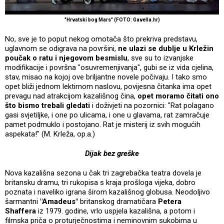
"Hrvatski bog Mars" (FOTO: Gavella.hr)
No, sve je to poput nekog omotača što prekriva predstavu,
uglavnom se odigrava na površini,
ne ulazi se dublje u Krležin
poučak o ratu i njegovom besmislu
, sve su to izvanjske
modifikacije i površna "osuvremenjivanja", gubi se iz vida cjelina,
stav, misao na kojoj ove briljantne novele počivaju. I tako smo
opet bliži jednom lektirnom naslovu, povijesna čitanka ima opet
prevagu nad atrakcijom kazališnog čina,
opet moramo čitati ono
što bismo trebali gledati
i doživjeti na pozornici: "Rat polagano
gasi svjetiljke, i one po ulicama, i one u glavama, rat zamračuje
pamet podmuklo i postojano. Rat je misterij iz svih mogućih
aspekata!" (M. Krleža, op.a.)
Dijak bez greške
Nova kazališna sezona u čak tri zagrebačka teatra dovela je
britansku dramu, tri rukopisa s kraja prošloga vijeka, dobro
poznata i naveliko igrana širom kazališnog globusa. Neodoljivo
šarmantni
"Amadeus"
britanskog dramatičara
Petera
Shaffera
iz 1979. godine, vrlo uspjela kazališna, a potom i
filmska priča o proturječnostima i neminovnim sukobima u