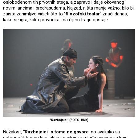
oslobođenom tih prvotnih stega, a zapravo i dalje okovanog
novim lancima i predrasudama. Najzad, ništa manje važno, bilo bi
zaista zanimljivo vidjeti što to "
filozofski teatar
" znači danas,
kako se igra, kako provocira i na čijem tragu opstaje.
"Razbojnici" (FOTO: HNK)
Nažalost,
"Razbojnici" o tome ne govore
, no svakako su
dobrodošli barem kao lektirni naslov za mlađe generacije koje