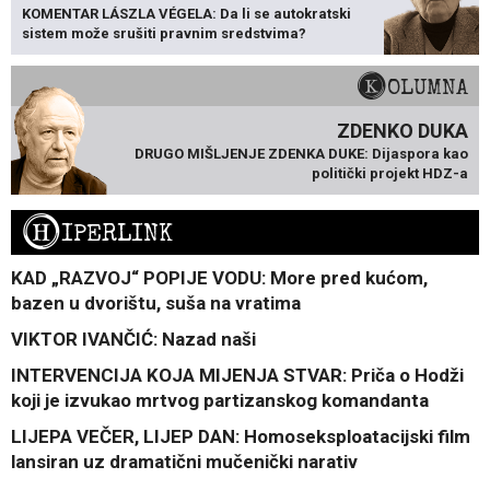
KOMENTAR LÁSZLA VÉGELA: Da li se autokratski
sistem može srušiti pravnim sredstvima?
KOLUMNA
ZDENKO DUKA
DRUGO MIŠLJENJE ZDENKA DUKE: Dijaspora kao
politički projekt HDZ-a
H
IPERLINK
KAD „RAZVOJ“ POPIJE VODU: More pred kućom,
bazen u dvorištu, suša na vratima
VIKTOR IVANČIĆ: Nazad naši
INTERVENCIJA KOJA MIJENJA STVAR: Priča o Hodži
koji je izvukao mrtvog partizanskog komandanta
LIJEPA VEČER, LIJEP DAN: Homoseksploatacijski film
lansiran uz dramatični mučenički narativ