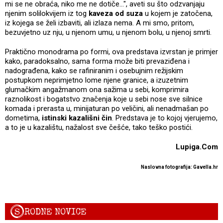
mi se ne obraća, niko me ne dotiče...", aveti su što odzvanjaju
njenim solilokvijem iz tog
kaveza od suza
u kojem je zatočena,
iz kojega se želi izbaviti, ali izlaza nema. A mi smo, pritom,
bezuvjetno uz nju, u njenom umu, u njenom bolu, u njenoj smrti.
Praktično monodrama po formi, ova predstava izvrstan je primjer
kako, paradoksalno, sama forma može biti prevaziđena i
nadograđena, kako se rafiniranim i osebujnim režijskim
postupkom neprimjetno lome njene granice, a izuzetnim
glumačkim angažmanom ona sažima u sebi, komprimira
raznolikost i bogatstvo značenja koje u sebi nose sve silnice
komada i prerasta u, minijaturan po veličini, ali nenadmašan po
dometima,
istinski kazališni čin
. Predstava je to kojoj vjerujemo,
a to je u kazalištu, nažalost sve češće, tako teško postići.
Lupiga.Com
Naslovna fotografija: Gavella.hr
S
RODNE NOVICE