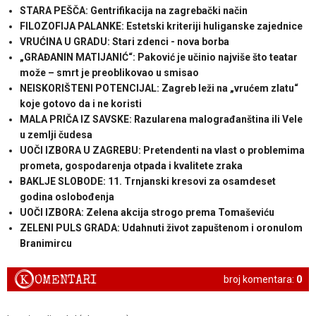
STARA PEŠČA: Gentrifikacija na zagrebački način
FILOZOFIJA PALANKE: Estetski kriteriji huliganske zajednice
VRUĆINA U GRADU: Stari zdenci - nova borba
„GRAĐANIN MATIJANIĆ“: Paković je učinio najviše što teatar
može – smrt je preoblikovao u smisao
NEISKORIŠTENI POTENCIJAL: Zagreb leži na „vrućem zlatu“
koje gotovo da i ne koristi
MALA PRIČA IZ SAVSKE: Razularena malograđanština ili Vele
u zemlji čudesa
UOČI IZBORA U ZAGREBU: Pretendenti na vlast o problemima
prometa, gospodarenja otpada i kvalitete zraka
BAKLJE SLOBODE: 11. Trnjanski kresovi za osamdeset
godina oslobođenja
UOČI IZBORA: Zelena akcija strogo prema Tomaševiću
ZELENI PULS GRADA: Udahnuti život zapuštenom i oronulom
Branimircu
K
OMENTARI
broj komentara:
0