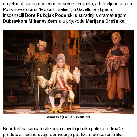
umjetnosti kada prosječno susreće genijalno, a temeljeno još na
Puškinovoj drami "Mozart i Salieri", u Gavellu je stigao u
inscenaciji
Dore Ruždjak Podolski
u suradnji s dramaturgom
Dubravkom Mihanovićem
, a u prijevodu
Marijana Orešnika
.
Amadeus (FOTO: Gavella.hr)
Nepotrebna karikaturalizacija glavnih junaka prilično odmaže
predstavi i jedino svoje opravdanje postiže u oblikovanju lika