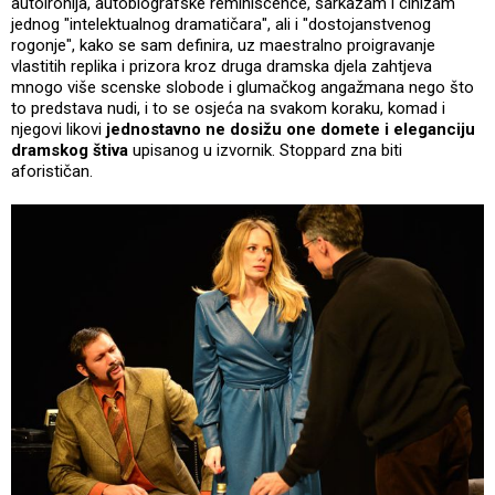
autoironija, autobiografske reminiscence, sarkazam i cinizam
jednog "intelektualnog dramatičara", ali i "dostojanstvenog
rogonje", kako se sam definira, uz maestralno proigravanje
vlastitih replika i prizora kroz druga dramska djela zahtjeva
mnogo više scenske slobode i glumačkog angažmana nego što
to predstava nudi, i to se osjeća na svakom koraku, komad i
njegovi likovi
jednostavno ne dosižu one domete i eleganciju
dramskog štiva
upisanog u izvornik. Stoppard zna biti
aforističan.