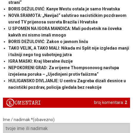
strani“
BORIS DEŽULOVIĆ: Kanye Westu ostala je samo Hrvatska
NOVA SRAMOTA: „Navijač“ salutirao nacističkim pozdravom
usred TV prijenosa susreta Brazila i Hrvatske
U SPOMEN NA IGORA MANDIĆA: Mali podsetnik na čoveka
kakvih mi nismo imali mnogo
BORIS DEŽULOVIĆ: Zakon o javnom linču
TAKO VELIK, A TAKO MALI: Nikada mi Split nije izgledao manji
i tužniji nego tog subotnjeg jutra
IGRA MASKI: Kraj liberalne iluzije
NEPOKORENI GRAD: Za vrijeme Thompsonovog nastupa
izvješena poruka – „Ujedinjeni protiv fašizma“
HULIGANSKO DIVLJANJE: U centru Zagreba dizali desnice u
nacistički pozdrav, policija gledala bez reakcije
K
OMENTARI
broj komentara:
2
Ime / nadimak *(obavezno)