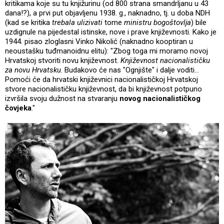
kritikama koje su tu knjižurinu (od 800 strana smandrljanu u 43
dana!?), a prvi put objavljenu 1938. g., naknadno, tj. u doba NDH
(kad se kritika
trebala ulizivati
tome
ministru bogoštovlja
) bile
uzdignule na pijedestal istinske, nove i prave književnosti. Kako je
1944. pisao zloglasni Vinko Nikolić (naknadno kooptiran u
neoustašku tuđmanoidnu elitu): "Zbog toga mi moramo novoj
Hrvatskoj stvoriti novu književnost.
Književnost nacionalističku
za novu Hrvatsku
. Budakovo će nas "Ognjište" i dalje voditi...
Pomoći će da hrvatski književnici nacionalističkoj Hrvatskoj
stvore nacionalističku književnost, da bi književnost potpuno
izvršila svoju dužnost na stvaranju
novog nacionalističkog
čovjeka
."