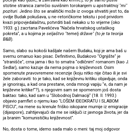
počinje kao
ljubić
, a završava kao
krimić
), to je samo puste
stotine stranica zamrčio suvišnim torokanjem u
apstraktnoj "mi"
pozituri
. Jedino što se analitički može iz ovoga shvatiti jest to, da
ovdje Budak pokušava, u ne-retoričkome tekstu i pod prividom
kvazi pripovjedalaštvu, potvrditi baš nekako u to vrijeme (oko
1933. g.) zacrtana Pavelićeva "Načela hrvatskog ustaškog
pokreta", a u kojima je
seljaštvo "temelj države" (to je ta teorija
B&B
).
Samo, slabo su kokoši kašljale našem Budaku, koji je ama baš u
svemu omanuo kao pisac. Definitivno, Budakovo "Ognjište" je
"stranišče", crna jama i tko to smatra "odličnim" romanom (kao J.
Sedlar), samo kazuje da nema pojma o književnosti. Osim
spomenute
pravovremene
recenzije (koju nitko nije čitao ili je svi
žele zaboraviti: to je tako, kad se književnu kritiku objavljuje, onda
je ignoriraju, a kad ona prestane, onda mnogi vapiju "e, da nam je
književne kritike!"?), s njegovim sam se spomenom još dosta
baktao: tako, kad sam u "Slobodnoj Dalmaciji" (18. II. 1993.)
objavio pamflet o njemu kao "LOŠEM IDEOKRATU I SLABOM
PISCU", na mene su krenule friško iskopane mumije iz emigracije
(dijaspore), zahtijevajući da me se isključi iz javnoga života, jer da
ja branim "komunističku književnost".
No, dosta o tome, idemo sada malo o meni: taj moj odgovor