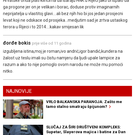
Hrvatske onda plati klincima da isaraju HNK u Rijeci jako bi ispalo da
ga progone jer on je velikan i borac, doduse protiv imaginarnih
neprijatelja u vlastitoj glavi....ali bez njih hio bi jos jedan prosjecni
levat koji ne odskace od prosjeka...medjutim sad je zrtva ustaskog
terora u Rijeci i to 2014....kakav smijesan lik
đorđe bokis
prije više od 11 godina
izgubljena istina,moj je roman,ivo andrić,igor bandić,kundera na
žalost uz teslu imali su čistu namjeru da ljudi upale lampice za
razum a ako to nije pomoglo ovom narodu ne može mu pomoći
nitko.
NAJNOVIJE
VRLO BALKANSKA PARANOJA: Zašto me
tamo stalno smatraju špijunom?
SLUČAJ ZA ŠIRI DRUŠTVENI KOMPLEKS:
Supetar, Slayerova majica i batine za Dan