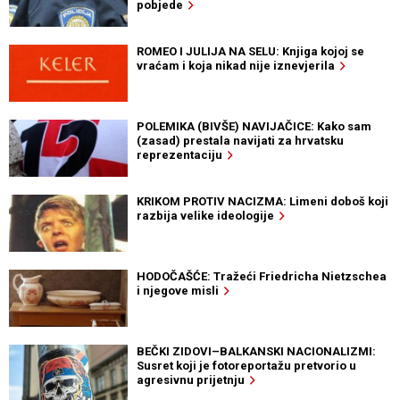
pobjede
ROMEO I JULIJA NA SELU: Knjiga kojoj se
vraćam i koja nikad nije iznevjerila
POLEMIKA (BIVŠE) NAVIJAČICE: Kako sam
(zasad) prestala navijati za hrvatsku
reprezentaciju
KRIKOM PROTIV NACIZMA: Limeni doboš koji
razbija velike ideologije
HODOČAŠĆE: Tražeći Friedricha Nietzschea
i njegove misli
BEČKI ZIDOVI–BALKANSKI NACIONALIZMI:
Susret koji je fotoreportažu pretvorio u
agresivnu prijetnju