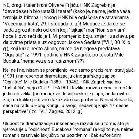
NE, dragi i talentirani Olivere Frljiću, HNK Zagreb nije
"devedesetih bio ustaški teatar" (kako je, naime, jedna vaša
tvrdnja iz biltena riječkog HNK bila oglašena na stranicama
"Večernjeg lista", 29. listopada o. g.)! Moguće je da će se
sada zgroziti neki od onih koji "lajkaju" moj "Non serviam":
hoće li ovo reći da je I. M. promijenio boju, smjer i zastavu, pa
da ovime pristaje uz odgovor Jakova Sedlara ("VL", 30. X. o.
g.), koji kaže nešto slično, naime da njegova predstava
"Ognjište" iz 1991. godine u HNK Zagreb, po tekstu Mile
Budaka, "nema veze sa fašizmom"???
Ne, ne i ne, nisam se promijenio, već samo preciziram: stavljajući
(1991.) na repertoar dramatizaciju etnografskog zapisa
"Ognjište" Mile Budaka (1889. - 1945.), HNK Zagreb nije bio
"fašistički", nego GLUPI TEATAR. Razlike možda nema, a možda
je fina ili velika (po meni, sve desničarsko je glupo, nedarovito i
zlo, ma koliko protivno dokazivao naš profesor Nenad Sesardić,
sada na radu u Hong Kongu, u svojoj nedavnoj knjizi "Iz desne
perspektive" (izd. "VL" Zagreb, 2012. g.).
Glupost te dramatizacije i inscenacije razvidi se u tome, što je
vjerovanje u "odličnost" Budakova "romana" (a koji to nije, naime
roman!) zasnivalo isključivo na pozitivnim i čak euforičnim