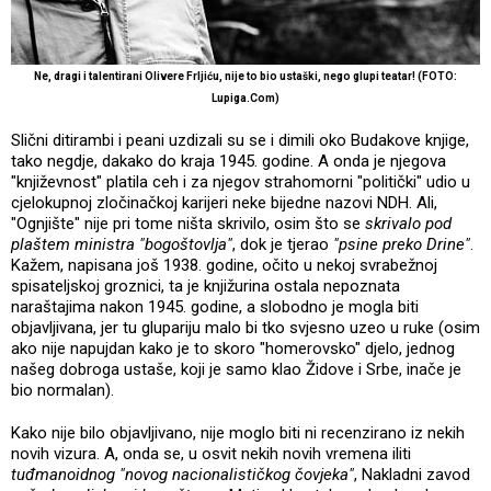
Ne, dragi i talentirani Olivere Frljiću, nije to bio ustaški, nego glupi teatar! (FOTO:
Lupiga.Com)
Slični ditirambi i peani uzdizali su se i dimili oko Budakove knjige,
tako negdje, dakako do kraja 1945. godine. A onda je njegova
"književnost" platila ceh i za njegov strahomorni "politički" udio u
cjelokupnoj zločinačkoj karijeri neke bijedne nazovi NDH. Ali,
"Ognjište" nije pri tome ništa skrivilo, osim što se
skrivalo pod
plaštem ministra "bogoštovlja"
, dok je tjerao
"psine preko Drine"
.
Kažem, napisana još 1938. godine, očito u nekoj svrabežnoj
spisateljskoj groznici, ta je knjižurina ostala nepoznata
naraštajima nakon 1945. godine, a slobodno je mogla biti
objavljivana, jer tu glupariju malo bi tko svjesno uzeo u ruke (osim
ako nije napujdan kako je to skoro "homerovsko" djelo, jednog
našeg dobroga ustaše, koji je samo klao Židove i Srbe, inače je
bio normalan).
Kako nije bilo objavljivano, nije moglo biti ni recenzirano iz nekih
novih vizura. A, onda se, u osvit nekih novih vremena iliti
tuđmanoidnog "novog nacionalističkog čovjeka"
, Nakladni zavod