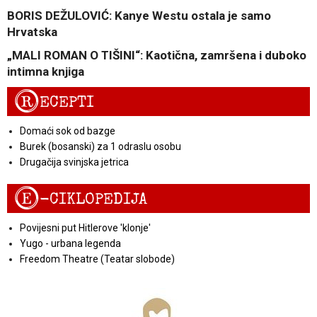
BORIS DEŽULOVIĆ: Kanye Westu ostala je samo
Hrvatska
„MALI ROMAN O TIŠINI“: Kaotična, zamršena i duboko
intimna knjiga
R
ECEPTI
Domaći sok od bazge
Burek (bosanski) za 1 odraslu osobu
Drugačija svinjska jetrica
E
-CIKLOPEDIJA
Povijesni put Hitlerove 'klonje'
Yugo - urbana legenda
Freedom Theatre (Teatar slobode)