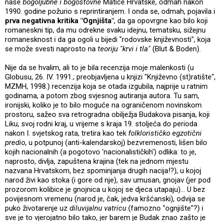
naše
bogoljubne i bogoštovne
Matice Hrvatske, odmah nakon
1990. godine požurio s reprintiranjem. I onda se, odmah, pojavila i
prva negativna kritika "Ognjišta"
, da ga opovrgne kao bilo koji
romaneskni tip, da mu odrekne svaku idejnu, tematsku, sižejnu
romanesknost i da ga ogoli u bijedi "rodovske književnosti", koja
se može svesti naprosto na
teoriju "krvi i tla"
(Blut & Boden).
Nije da se hvalim, ali to je bila recenzija moje malenkosti (u
Globusu, 26. IV. 1991.; preobjavljena u knjizi "Književno (st)ratište",
MZMH, 1998.) recenzija koja se otada izgubila, najprije u ratnim
godinama, a potom zbog svjesnog autiranja autora. Tu sam,
ironijski, koliko je to bilo moguće na ograničenom novinskom
prostoru, sažeo sva retrogradna obilježja Budakova pisanja, koji
Liku, svoj rodni kraj, u vrijeme s kraja 19. stoljeća do perioda
nakon I. svjetskog rata, tretira kao tek
folklorističko egzotični
predio
, u potpunoj (anti-kalendarskoj) bezvremenosti, lišen bilo
kojih nacionalnih (a pogotovo 'nacionalističkih') odlika: to je,
naprosto, divlja, zapuštena krajina (tek na jednom mjestu
nazvana Hrvatskom, bez spominjanja drugih nacija!?), u kojoj
narod živi kao stoka (i gore od nje), sav umusan, gnojav (jer pod
prozorom kolibice je gnojnica u kojoj se djeca utapaju)... U bez
povijesnom vremenu (narod je, čak, jedva kršćanski), odvija se
puko životarenje uz
diluvijalnu vatricu
(famozno "ognjište"?) i
sve je to vjerojatno bilo tako, jer barem je Budak znao zašto je