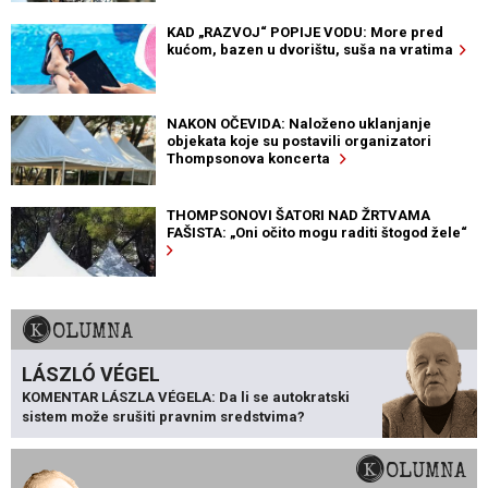
KAD „RAZVOJ“ POPIJE VODU: More pred
kućom, bazen u dvorištu, suša na vratima
NAKON OČEVIDA: Naloženo uklanjanje
objekata koje su postavili organizatori
Thompsonova koncerta
THOMPSONOVI ŠATORI NAD ŽRTVAMA
FAŠISTA: „Oni očito mogu raditi štogod žele“
KOLUMNA
LÁSZLÓ VÉGEL
KOMENTAR LÁSZLA VÉGELA: Da li se autokratski
sistem može srušiti pravnim sredstvima?
KOLUMNA