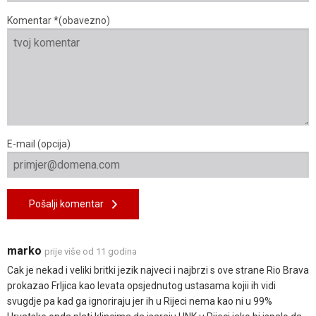
Komentar *(obavezno)
E-mail (opcija)
Pošalji komentar
marko
prije više od 11 godina
Cak je nekad i veliki britki jezik najveci i najbrzi s ove strane Rio Brava
prokazao Frljica kao levata opsjednutog ustasama kojii ih vidi
svugdje pa kad ga ignoriraju jer ih u Rijeci nema kao ni u 99%