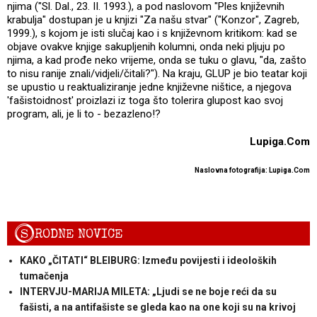
njima ("Sl. Dal., 23. II. 1993.), a pod naslovom "Ples književnih
krabulja" dostupan je u knjizi "Za našu stvar" ("Konzor", Zagreb,
1999.), s kojom je isti slučaj kao i s književnom kritikom: kad se
objave ovakve knjige sakupljenih kolumni, onda neki pljuju po
njima, a kad prođe neko vrijeme, onda se tuku o glavu, "da, zašto
to nisu ranije znali/vidjeli/čitali?"). Na kraju, GLUP je bio teatar koji
se upustio u reaktualiziranje jedne književne ništice, a njegova
'fašistoidnost' proizlazi iz toga što tolerira glupost kao svoj
program, ali, je li to - bezazleno!?
Lupiga.Com
Naslovna fotografija: Lupiga.Com
S
RODNE NOVICE
KAKO „ČITATI“ BLEIBURG: Između povijesti i ideoloških
tumačenja
INTERVJU-MARIJA MILETA: „Ljudi se ne boje reći da su
fašisti, a na antifašiste se gleda kao na one koji su na krivoj