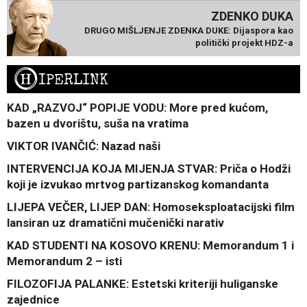
ZDENKO DUKA
DRUGO MIŠLJENJE ZDENKA DUKE: Dijaspora kao
politički projekt HDZ-a
H
IPERLINK
KAD „RAZVOJ“ POPIJE VODU: More pred kućom,
bazen u dvorištu, suša na vratima
VIKTOR IVANČIĆ: Nazad naši
INTERVENCIJA KOJA MIJENJA STVAR: Priča o Hodži
koji je izvukao mrtvog partizanskog komandanta
LIJEPA VEČER, LIJEP DAN: Homoseksploatacijski film
lansiran uz dramatični mučenički narativ
KAD STUDENTI NA KOSOVO KRENU: Memorandum 1 i
Memorandum 2 – isti
FILOZOFIJA PALANKE: Estetski kriteriji huliganske
zajednice