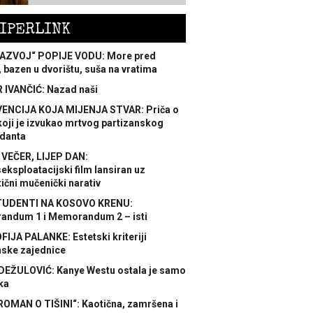
IPERLINK
AZVOJ“ POPIJE VODU: More pred
 bazen u dvorištu, suša na vratima
 IVANČIĆ: Nazad naši
ENCIJA KOJA MIJENJA STVAR: Priča o
koji je izvukao mrtvog partizanskog
danta
 VEČER, LIJEP DAN:
ksploatacijski film lansiran uz
ični mučenički narativ
TUDENTI NA KOSOVO KRENU:
ndum 1 i Memorandum 2 – isti
FIJA PALANKE: Estetski kriteriji
nske zajednice
DEŽULOVIĆ: Kanye Westu ostala je samo
ka
ROMAN O TIŠINI“: Kaotična, zamršena i