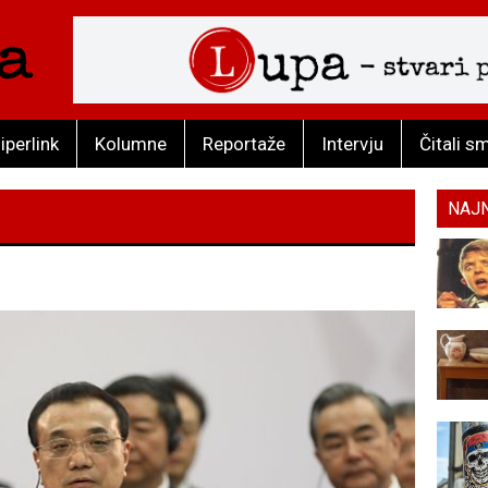
iperlink
Kolumne
Reportaže
Intervju
Čitali s
NAJ