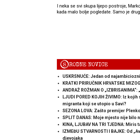
I neka se svi skupa lijepo postroje, Marko 
kada malo bolje pogledate. Samo je dru
S
RODNE NOVICE
USKRSNUĆE: Jedan od najambicioznijih
KRATKI PRIRUČNIK HRVATSKE MIZOGINI
ANDRAŽ ROŽMAN O „IZBRISANIMA“: „To 
LJUDI PORED KOJIH ŽIVIMO: Iz kojih 
migranta koji se utopio u Savi?
SEZONA LOVA: Zašto premijer Plenkov
SPLIT DANAS: Moje mjesto nije bilo na
KINA, LJUBAV NA TRI TJEDNA: Miris ta
IZMEĐU STVARNOSTI I BAJKE: Od „Avat
djevojaka