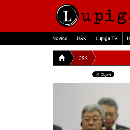
Novice
D&K
Lupiga TV
H
D&K