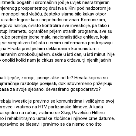
z između bogatih i siromašnih još je uvijek nesrazmjeran
umjerenog prosperitetnog društva u Kini pod nadzorom je
gi monopol nad vlašću, žestoko slama bilo kakav otpor
ju u radne logore kao i nepoćudni novinari. Komunizam,
jegovo naličje, čvrsto kontrolira sve investicije, pa tako i
istup internetu, ograničen prijem stranih programa, sve su
 pružio premijer jedne male, nacionalističke enklave, koja
joj se simpatizeri fašista u crnim uniformama postrojavaju
bojna Hrvata pred jednim deklariranim komunistom i
riranim crnokošuljašem, dakle u isti dan, u isti minut. Nije
o onoliki koliki nam je cirkus sama država, tj. njenih jadnih
 li ljepše, zornije, jasnije slike od te? Hrvata kojima su
ačnije razdoblje povijesti, dok istovremeno priželjkuju
pasa
za svoje sjebano, devastirano gospodarstvo?
ebaju investicije pravimo se komunistima i veličajmo svoj
umrovec i vratimo na HTV partizanske filmove. A kada
ova sjednu na račun, vratimo se Skeji, Paveliću i Hitleru.
 i rehabilitirajmo ustaške zločince i njihove crne datume,
 napravimo se blesavi i pravimo se da nismo ono što