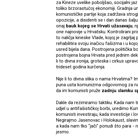
za Kineze uvelike poboljšao, socijalni ja
toliko brzorastućoj ekonomiji. Gradnja 
komunističke partije koja zadržava stro
opozicije, a disidenti se i dan danas šal
onaj
bauk kojeg se Hrvati užasavaju
, n
one najnovije u Hrvatsku. Kontrolirani pr
to naličja kineske Vlade, kojoj je zagrljaj
rehabilitira svoju inačicu fašizma i u ko
usred bijela dana. Postrojena politička 
postrojena bojna Hrvata pred jednim dekla
li to divna ironija, groteska i cirkus uprav
trideset godina kurčenja.
Nije li to divna slika o nama Hrvatima? Ima
puna usta komunizma odgovornog za najmr
da im komunisti pruže
zadnju slamku s
Dakle da rezimiramo taktiku. Kada nam tr
udjel u antifašističkoj borbi, uredimo K
komunisti investiraju, kada investicije i l
Negirajmo Jasenovac i Holokaust, slavimo
a kada nam tko "jači" ponudi što para -
jesmo.