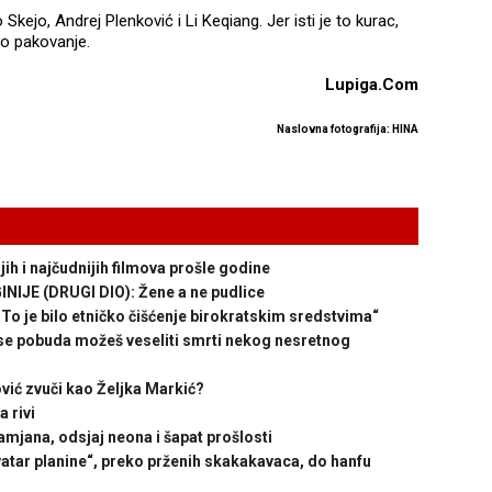
Skejo, Andrej Plenković i Li Keqiang. Jer isti je to kurac,
go pakovanje.
Lupiga.Com
Naslovna fotografija: HINA
 i najčudnijih filmova prošle godine
JE (DRUGI DIO): Žene a ne pudlice
je bilo etničko čišćenje birokratskim sredstvima“
se pobuda možeš veseliti smrti nekog nesretnog
ić zvuči kao Željka Markić?
 rivi
mjana, odsjaj neona i šapat prošlosti
ar planine“, preko prženih skakakavaca, do hanfu