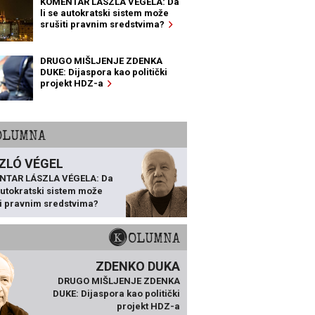
KOMENTAR LÁSZLA VÉGELA: Da
li se autokratski sistem može
srušiti pravnim sredstvima?
DRUGO MIŠLJENJE ZDENKA
DUKE: Dijaspora kao politički
projekt HDZ-a
KOLUMNA
ZLÓ VÉGEL
NTAR LÁSZLA VÉGELA: Da
 autokratski sistem može
ti pravnim sredstvima?
KOLUMNA
ZDENKO DUKA
DRUGO MIŠLJENJE ZDENKA
DUKE: Dijaspora kao politički
projekt HDZ-a