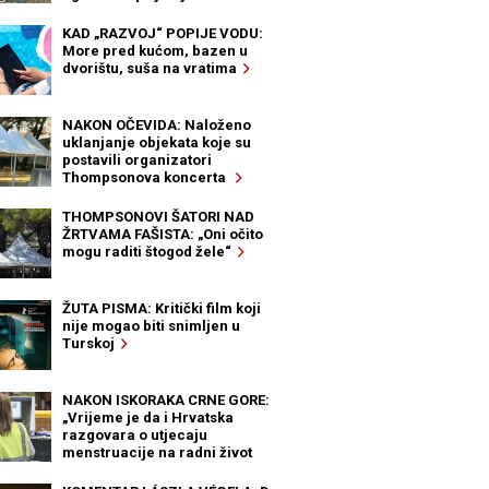
KAD „RAZVOJ“ POPIJE VODU:
More pred kućom, bazen u
dvorištu, suša na vratima
NAKON OČEVIDA: Naloženo
uklanjanje objekata koje su
postavili organizatori
Thompsonova koncerta
THOMPSONOVI ŠATORI NAD
ŽRTVAMA FAŠISTA: „Oni očito
mogu raditi štogod žele“
ŽUTA PISMA: Kritički film koji
nije mogao biti snimljen u
Turskoj
NAKON ISKORAKA CRNE GORE:
„Vrijeme je da i Hrvatska
razgovara o utjecaju
menstruacije na radni život
žena“