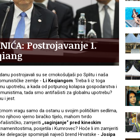
IĆA: Postrojavanje 1.
qiang
danu postrojavali su se crnokošuljaši po Splitu i naša
komunističke zemlje -
Li Keqiangom
. Treba li iz toga
alnu upotrebu, a kada od potpunog kolapsa gospodarstva i
munistima, tada smo antifašisti za globalnu upotrebu?
u i jest.
 i crnom vragu samo da ostanu u svojim političkim sedlima,
ono njihovo vjerno biračko tijelo, mahom tvrdo
fašističko, zamjeriti
„saginjanje“ pred kineskim
znamenitostima, posjetila i Kumrovec? Hoće li im zamjeriti
ke delegacije spominjali najveći brend Hrvatske -
Josipa