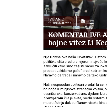
IVO ANIĆ
15. TRAVNJA 2019.
KOMENTAR IVE AN
bojne vitez Li Ke
Nije li divna ova naša Hrvatska? U istom 
politička elita pred premijerom najveće 
zaključiti kako smo fašisti samo za lok
propasti „skidamo gaće“ pred zadrtim ko
Naravno da treba i naravno da tako uistin
Naši nesposobni političari prodali bi se
no hoće li im njihova stranačka vojska, 
desničarsko, konzervativno, dijelom klero
premijerom
čija je svita, među ostalim 
mudru šutnju dok su članovi visoke kines