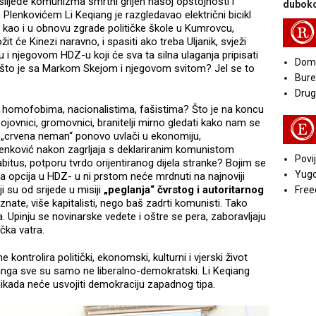
aslijeđe komunizma smrtni grijeh našoj opstojnosti i
duboko
lenkovićem Li Keqiang je razgledavao električni bicikl
R
, kao i u obnovu zgrade političke škole u Kumrovcu,
t će Kinezi naravno, i spasiti ako treba Uljanik, svježi
ru i njegovom HDZ-u koji će sva ta silna ulaganja pripisati
Doma
što je sa Markom Skejom i njegovom svitom? Jel se to
Bure
Druga
 homofobima, nacionalistima, fašistima? Što je na koncu
jovnici, gromovnici, branitelji mirno gledati kako nam se
E
 „crvena neman“ ponovo uvlači u ekonomiju,
lenković nakon zagrljaja s deklariranim komunistom
Povij
habitus, potporu tvrdo orijentiranog dijela stranke? Bojim se
Yugo
ka opcija u HDZ- u ni prstom neće mrdnuti na najnoviji
i su od srijede u misiji
„peglanja“ čvrstog i autoritarnog
Free
, znate, više kapitalisti, nego baš zadrti komunisti. Tako
a. Upinju se novinarske vedete i oštre se pera, zaboravljaju
čka vatra.
kontrolira politički, ekonomski, kulturni i vjerski život
anga sve su samo ne liberalno-demokratski. Li Keqiang
nikada neće usvojiti demokraciju zapadnog tipa.