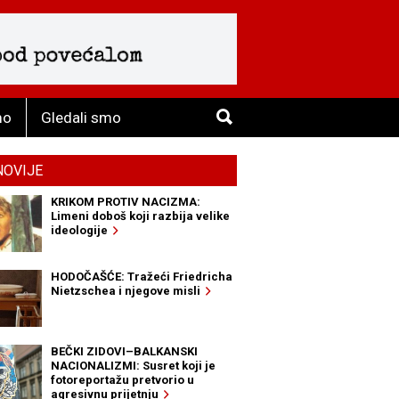
mo
Gledali smo
NOVIJE
KRIKOM PROTIV NACIZMA:
Limeni doboš koji razbija velike
ideologije
HODOČAŠĆE: Tražeći Friedricha
Nietzschea i njegove misli
BEČKI ZIDOVI–BALKANSKI
NACIONALIZMI: Susret koji je
fotoreportažu pretvorio u
agresivnu prijetnju