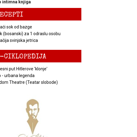
 intimna knjiga
ECEPTI
ći sok od bazge
k (bosanski) za 1 odraslu osobu
čija svinjska jetrica
-CIKLOPEDIJA
esni put Hitlerove 'klonje'
 - urbana legenda
dom Theatre (Teatar slobode)