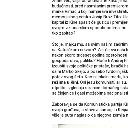
znate već, valja obračunati, te kako je n
budućnosti, pred nasmijanim premijerom P
marke Rimac u koji namjerava investirati
memorijalnog centra Josip Broz Tito. Uloži
kapital iz Kine spasit će guzicu i premije
svojim vizionarskim sposobnostima, no 
tko zapitao?
Što je, majku mu, sa svim našim zadrtim
sa Katoličkom crkvom? Zar će svi naši bo
nakon skoro trideset godina opstojnosti
gospodarstvo, politiku? Hoće li Andrej P
izgubiti svoje političke pristaše, birački 
da ni Marko Skejo, a posebo tvrdolinijaš
potez svog šefa. Kao ni lokalni mediji, koj
režima u Kini
. Oni jesu komunisti, ali su
otprilike izgledaju stranice domaćeg tisk
se činjenice i gasi možebitna nacionalisti
Zaboravlja se da Komunistička partija Kine 
svojih građana, a stavovi samog Li Keqi
više je puta naglasio da njegova zemlja 