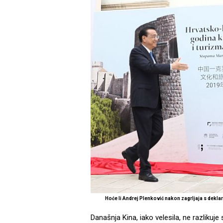
Hoće li Andrej Plenković nakon zagrljaja s dekla
Današnja Kina, iako velesila, ne razlikuj