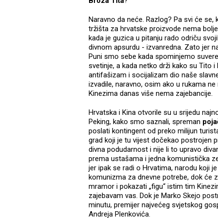
Broza Tita
?
Naravno da neće. Razlog? Pa svi će se, ka
tržišta za hrvatske proizvode nema boljeg,
kada je guzica u pitanju rado odriču svoj
divnom apsurdu - izvanredna. Zato jer nas
Puni smo sebe kada spominjemo suveren
svetinje, a kada netko drži kako su Tito 
antifašizam i socijalizam dio naše slavn
izvadile, naravno, osim ako u rukama ne n
Kinezima danas više nema zajebancije.
Hrvatska i Kina otvorile su u srijedu najn
Peking, kako smo saznali, spreman
poja
poslati kontingent od preko milijun turist
grad koji je tu vijest dočekao postrojen
divna podudarnost i nije li to upravo div
prema ustašama i jedna komunistička ze
jer ipak se radi o Hrvatima, narodu koji j
komunizma za dnevne potrebe, dok će za
mramor i pokazati „figu“ istim tim Kinez
zajebavam vas. Dok je Marko Skejo postro
minutu, premijer najvećeg svjetskog gosp
Andreja Plenkovića.