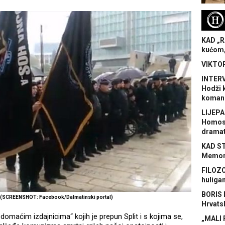
H
KAD „R
kućom,
VIKTOR
INTERV
Hodži 
koman
LIJEPA
Homose
dramat
KAD S
Memora
FILOZO
huliga
BORIS 
u (SCREENSHOT: Facebook/Dalmatinski portal)
Hrvats
 domaćim izdajnicima“ kojih je prepun Split i s kojima se,
„MALI 