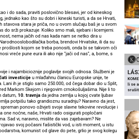
o i do sada, praviti poslovično blesavi, jer od kineskog
 jednako kao što su dobri i kineski turisti, a da se Hrvati,
ih stavova stara je priča, no u ovom slučaju baš je u svom
 do srži prokazuje. Koliko smo mali, sjebani i licemjerni.
ost, nema jačih od nas kada nam se netko dira u
i Narodnooslobodilačka borba, brendovi Hrvatske, ili da su
e prošlosti kojom se treba ponositi, onda bi se takvom oči
osi vreće pune eura ili ako nije "jači od nas", a, bome, s
LÁS
ovije i najambicioznije poglavlje svojih odnosa. Službeni je
čati investicije
u mlađahnu članicu Europske unije, te
KOME
a. Lani ih je stiglo samo 250.000, od čega dobar dio u Split,
li se
 pred Markom Skejom i njegovim crnokošuljašima. Nije li to
sruši
an datum,
10. travnja
da jedna zemlja u kojoj cvate ljubav
mlja potpišu tako grandioznu suradnju? Naravno da jest,
e spreman ponovo oživjeti svoje slavne tekovine revolucije i
 one noćne, naše, Hrvati rado osigurati popločani
ima. Sad vi, naravno, mislite da vas zajebavam? Ne
javao svoj počasni fašistički vod, u isti moment, u istu
odarstva, komunist od glave do pete, grlio je svog kolegu