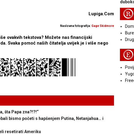
duboko
R
Lupiga.Com
Doma
Naslovna fotografija:
Gage Skidmore
Bure
iše ovakvih tekstova? Možete nas financijski
Druga
a. Svaka pomoć naših čitatelja uvijek je i više nego
E
Povij
Yugo
Free
 šta Papa zna?!?!“
ebali bismo početi s hapšenjem Putina, Netanjahua… i
i resetirati Ameriku