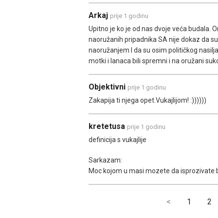
Arkaj
prije 1 godinu
Upitno je ko je od nas dvoje veća budala. 
naoružanih pripadnika SA nije dokaz da su 
naoružanjem I da su osim političkog nasilj
motki i lanaca bili spremni i na oružani su
Objektivni
prije 1 godinu
Zakapija ti njega opet.Vukajlijom! :))))))
kretetusa
prije 1 godinu
definicija s vukajlije
Sarkazam:
Moc kojom u masi mozete da isprozivate bud
<
1
2