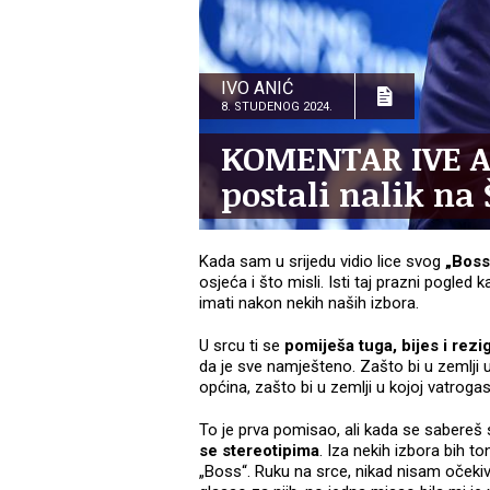
IVO ANIĆ
8. STUDENOG 2024.
KOMENTAR IVE AN
postali nalik na 
Kada sam u srijedu vidio lice svog
„Boss
osjeća i što misli. Isti taj prazni pogled
imati nakon nekih naših izbora.
U srcu ti se
pomiješa tuga, bijes i rezi
da je sve namješteno. Zašto bi u zemlji u 
općina, zašto bi u zemlji u kojoj vatrog
To je prva pomisao, ali kada se sabereš s
se stereotipima
. Iza nekih izbora bih t
„Boss“. Ruku na srce, nikad nisam očeki