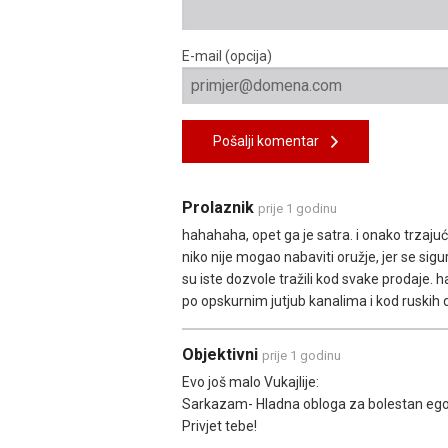
E-mail (opcija)
Pošalji komentar
Prolaznik
prije 1 godinu
hahahaha, opet ga je satra. i onako trzaju
niko nije mogao nabaviti oružje, jer se si
su iste dozvole tražili kod svake prodaje. h
po opskurnim jutjub kanalima i kod ruskih 
Objektivni
prije 1 godinu
Evo još malo Vukajlije:
Sarkazam- Hladna obloga za bolestan ego
Privjet tebe!