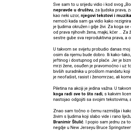
Sve sam to u srijedu vidio i kod svog „Bos
nepravde u društvu
, za ljudska prava, 
kao neki uzor,
njegovi tekstovi i muzi
nemoći kada sam ga vidio kako rezigniran
je ljudima okružen i gdje živi. Za koga se
od prava njihovih žena, majki, kćer ... Za
sestre gube sva reproduktivna prava, a 
U takvom se svijetu probudio danas moj B
osim da njemu bude dobro. Ili kako-tako, 
jeftinog i dostupnog od plaće. Jer je bizn
mrzi žene, osuđen je pravomoćno i uz to 
bivših suradnika u prošlom mandatu koji s
je neofašist, rasist i ženomrzac, ali kom
Piletina na akciji je jedina važna. U tak
koga radi sve to što radi
, s kakvim licem
nastojao odgojiti sa svojim tekstovima,
Znao sam točno o čemu razmišlja i kako 
živim s ljudima koji slabo vide i rano lijež
Branimir Štulić
. I popio sam jednu za 
negdje u New Jerseyu Bruce Springsteen s