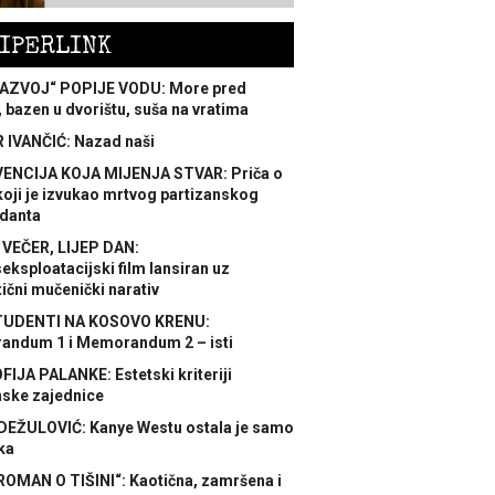
IPERLINK
AZVOJ“ POPIJE VODU: More pred
 bazen u dvorištu, suša na vratima
 IVANČIĆ: Nazad naši
ENCIJA KOJA MIJENJA STVAR: Priča o
koji je izvukao mrtvog partizanskog
danta
 VEČER, LIJEP DAN:
ksploatacijski film lansiran uz
ični mučenički narativ
TUDENTI NA KOSOVO KRENU:
ndum 1 i Memorandum 2 – isti
FIJA PALANKE: Estetski kriteriji
nske zajednice
DEŽULOVIĆ: Kanye Westu ostala je samo
ka
ROMAN O TIŠINI“: Kaotična, zamršena i