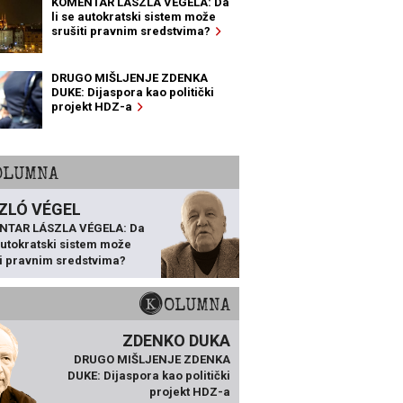
KOMENTAR LÁSZLA VÉGELA: Da
li se autokratski sistem može
srušiti pravnim sredstvima?
DRUGO MIŠLJENJE ZDENKA
DUKE: Dijaspora kao politički
projekt HDZ-a
KOLUMNA
ZLÓ VÉGEL
NTAR LÁSZLA VÉGELA: Da
 autokratski sistem može
ti pravnim sredstvima?
KOLUMNA
ZDENKO DUKA
DRUGO MIŠLJENJE ZDENKA
DUKE: Dijaspora kao politički
projekt HDZ-a