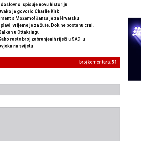
slovno ispisuje novu historiju
ako je govorio Charlie Kirk
ment s Možemo! šansa je za Hrvatsku
avi, vrijeme je za žute. Dok ne postanu crni.
alkan u Ottakringu
raste broj zabranjenih riječi u SAD-u
vjeka na svijetu
broj komentara:
51