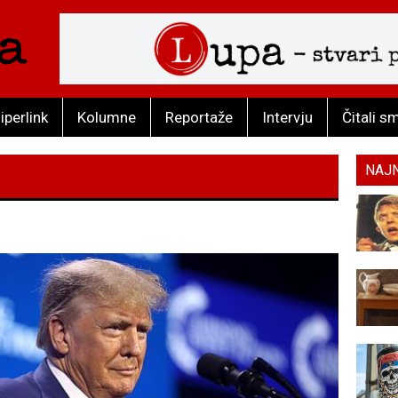
iperlink
Kolumne
Reportaže
Intervju
Čitali s
NAJ