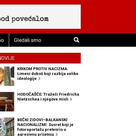
mo
Gledali smo
NOVIJE
KRIKOM PROTIV NACIZMA:
Limeni doboš koji razbija velike
ideologije
HODOČAŠĆE: Tražeći Friedricha
Nietzschea i njegove misli
BEČKI ZIDOVI–BALKANSKI
NACIONALIZMI: Susret koji je
fotoreportažu pretvorio u
agresivnu prijetnju