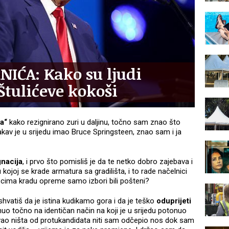
IĆA: Kako su ljudi
Štulićeve kokoši
a“
kako rezignirano zuri u daljinu, točno sam znao što
 kakav je u srijedu imao Bruce Springsteen, znao sam i ja
gnacija
, i prvo što pomisliš je da te netko dobro zajebava i
kojoj se krade armatura sa gradilišta, i to rade načelnici
ascima kradu opreme samo izbori bili pošteni?
hvatiš da je istina kudikamo gora i da je teško
oduprijeti
onuo točno na identičan način na koji je u srijedu potonuo
vao ništa od protukandidata niti sam odčepio nos dok sam