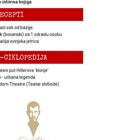
 intimna knjiga
ECEPTI
ći sok od bazge
k (bosanski) za 1 odraslu osobu
čija svinjska jetrica
-CIKLOPEDIJA
esni put Hitlerove 'klonje'
 - urbana legenda
dom Theatre (Teatar slobode)