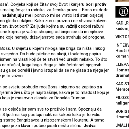
sa“. Čovjeka koji se čitav svoj život i karijeru
bori protiv
H
za malog čovjeka radnika, za ženska prava ... Boss mi dođe
ka nadahnjuju me
i ponovo mi se vratio isti stari osjećaj
o gleda u daljinu. Kako zuri u prazno i ne shvaća kakvim
KAD „R
 čitav život bori? Za ljude kojima su važniji osobni računi
kućom,
 žene kojima je važniji shoping od činjenice da im njihove
one koje nemaju državljanstvo sada strahuju od progona.
VIKTOR
INTERV
oss. U svijetu u kojem nikoga nije briga za ništa i nikog
Hodži 
svejedno. Da bude piletine na akciji, i toaletnog papira
koman
ismen na vlasti koji će te stvari već urediti nekako. To što
neofašist, koga briga. Briga je bilo četrdeset njegovih
LIJEPA
u ga se odrekli i javno istupali da se ne glasa za njega jer
Homose
e je to važno.
dramat
KAD S
vom se svijetu probudio moj Boss i sigurno se zapitao
za
Memora
jerima živi i, što je najstrašnije, kakva je to mladost koju je
 a koja je masovno glasala za Donalda Trumpa.
FILOZO
huliga
se osjeća jer sam sve to proživio i sam. Spoznaju da
BORIS 
u. S ljudima koji postaju nalik na kokoši kako je to vidio
Hrvats
tog starog čangrizavca u nizozemskom Houtenu. A tamo
jeo je za klavir i počeo pisati nešto slično.
Jedva
„MALI 