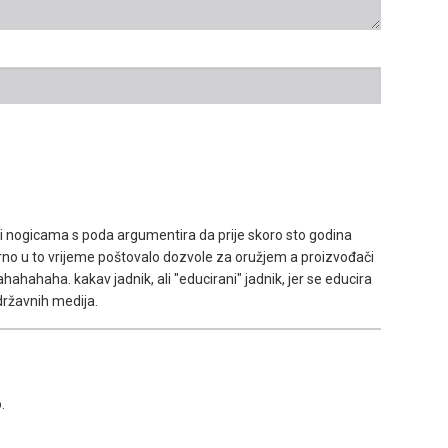
ći nogicama s poda argumentira da prije skoro sto godina
gurno u to vrijeme poštovalo dozvole za oružjem a proizvođači
ahahahaha. kakav jadnik, ali "educirani" jadnik, jer se educira
državnih medija.
.