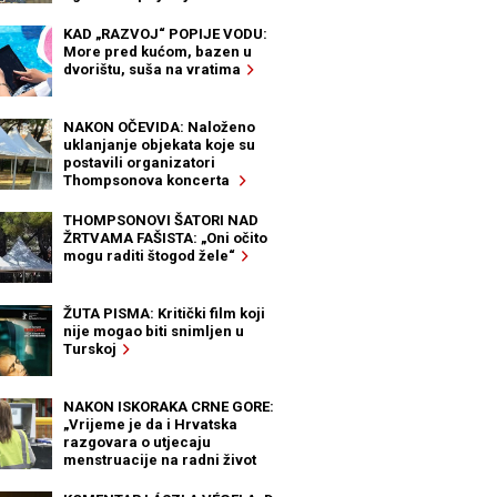
KAD „RAZVOJ“ POPIJE VODU:
More pred kućom, bazen u
dvorištu, suša na vratima
NAKON OČEVIDA: Naloženo
uklanjanje objekata koje su
postavili organizatori
Thompsonova koncerta
THOMPSONOVI ŠATORI NAD
ŽRTVAMA FAŠISTA: „Oni očito
mogu raditi štogod žele“
ŽUTA PISMA: Kritički film koji
nije mogao biti snimljen u
Turskoj
NAKON ISKORAKA CRNE GORE:
„Vrijeme je da i Hrvatska
razgovara o utjecaju
menstruacije na radni život
žena“