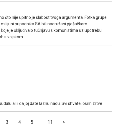
Ono što nije upitno je slabost tvoga argumenta. Fotka grupe
milijuni pripadnika SA bili naoružani pješačkom
a koje je uključivalo tučnjavu s komunistima uz upotrebu
kob s vojskom.
alu ali i da joj date laznu nadu. Svi shvate, osim zrtve
…
3
4
5
11
>