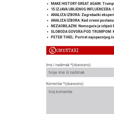
MAKE HISTORY GREAT AGAIN: Trump do
15 IZJAVA UBIJENOG INFLUENCERA: Ov
ANALIZA IZBORA: Zagrebački eksperi
ANALIZA IZBORA: Kad crveni postanu pl
NEZAOBILAZNI: Nemoguće je izbjeći B
SLOBODA GOVORA POD TRUMPOM: Kako 
PETER THIEL: Portret najopasnijeg čo
K
OMENTARI
Ime / nadimak *(obavezno)
Komentar *(obavezno)