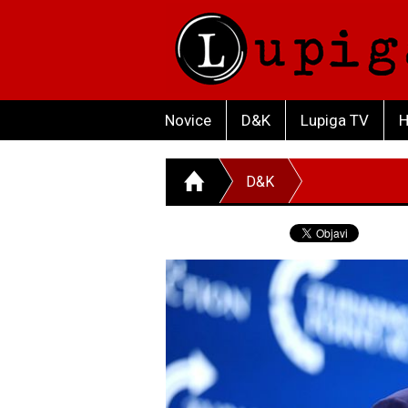
Novice
D&K
Lupiga TV
H
D&K