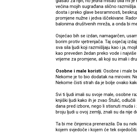
glasao za njih, no jedna misao bila mi je
većina mojih sugrađana slično razmišlja. 
dosta i preko glave besramnosti, beskrupu
promjene nužne i jedva iščekivane. Rado
balonima društvenih mreža, a onda bi me o
Osjećao bih se izdan, namagarčen, usamlje
borim protiv vjetrenjača. Taj osjećaj izda
sva sila ljudi koji razmišljaju kao i ja, 
kao preveden žedan preko vode i najviše m
vrijeme za promjene, ali koji su imali i d
Osobne i male koristi
. Osobne i male be
Nekome je to bio dodatak na mirovini. 
Nekome čisti strah da je bolje ovako kak
Svi ti ljudi imali su svoje male, osobne ra
knjiški ljudi kako ih je zvao Štulić, odluči
dana pred izbore, nego li stisnuti muda i 
broju ljudi u ovoj zemlji, znali su da nije
Ta bi me činjenica prenerazila. Da su n
kojem svjedoče i kojem će tek svjedočiti