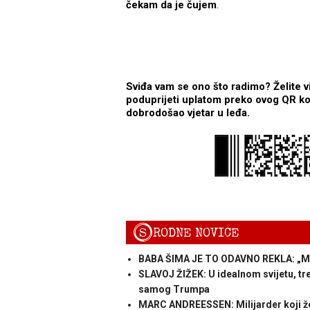
čekam da je čujem
.
Sviđa vam se ono što radimo? Želite v
poduprijeti uplatom preko ovog QR kod
dobrodošao vjetar u leđa.
S
RODNE NOVICE
BABA ŠIMA JE TO ODAVNO REKLA: „Ma,
SLAVOJ ŽIŽEK: U idealnom svijetu, tr
samog Trumpa
MARC ANDREESSEN: Milijarder koji žel