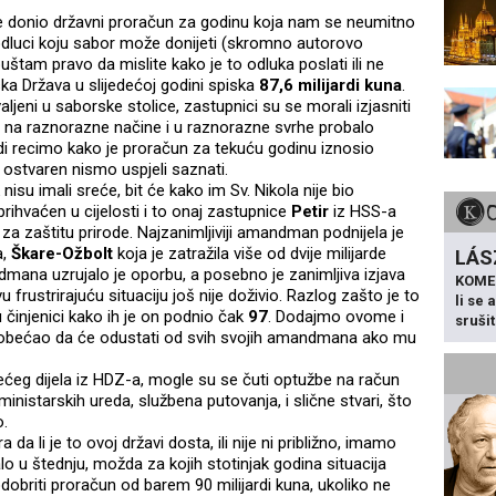
e donio državni proračun za godinu koja nam se neumitno
j odluci koju sabor može donijeti (skromno autorovo
uštam pravo da mislite kako je to odluka poslati ili ne
ska Država u slijedećoj godini spiska
87,6 milijardi kuna
.
aljeni u saborske stolice, zastupnici su se morali izjasniti
e na raznorazne načine i u raznorazne svrhe probalo
di recimo kako je proračun za tekuću godinu iznosio
it ostvaren nismo uspjeli saznati.
u imali sreće, bit će kako im Sv. Nikola nije bio
ihvaćen u cijelosti i to onaj zastupnice
Petir
iz HSS-a
 za zaštitu prirode. Najzanimljiviji amandman podnijela je
a,
Škare-Ožbolt
koja je zatražila više od dvije milijarde
LÁS
ndmana uzrujalo je oporbu, a posebno je zanimljiva izjava
KOME
u frustrirajuću situaciju još nije doživio. Razlog zašto je to
li se
činjenici kako ih je on podnio čak
97
. Dodajmo ovome i
sruši
e obećao da će odustati od svih svojih amandmana ako mu
eg dijela iz HDZ-a, mogle su se čuti optužbe na račun
inistarskih ureda, službena putovanja, i slične stvari, što
o.
 da li je to ovoj državi dosta, ili nije ni približno, imamo
lo u štednju, možda za kojih stotinjak godina situacija
dobriti proračun od barem 90 milijardi kuna, ukoliko ne