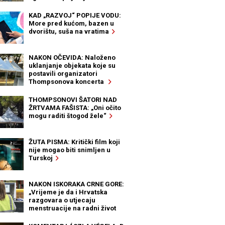
KAD „RAZVOJ“ POPIJE VODU:
More pred kućom, bazen u
dvorištu, suša na vratima
NAKON OČEVIDA: Naloženo
uklanjanje objekata koje su
postavili organizatori
Thompsonova koncerta
THOMPSONOVI ŠATORI NAD
ŽRTVAMA FAŠISTA: „Oni očito
mogu raditi štogod žele“
ŽUTA PISMA: Kritički film koji
nije mogao biti snimljen u
Turskoj
NAKON ISKORAKA CRNE GORE:
„Vrijeme je da i Hrvatska
razgovara o utjecaju
menstruacije na radni život
žena“