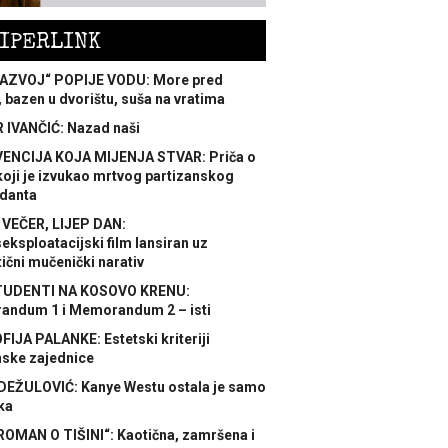
IPERLINK
AZVOJ“ POPIJE VODU: More pred
 bazen u dvorištu, suša na vratima
 IVANČIĆ: Nazad naši
ENCIJA KOJA MIJENJA STVAR: Priča o
koji je izvukao mrtvog partizanskog
danta
 VEČER, LIJEP DAN:
ksploatacijski film lansiran uz
ični mučenički narativ
TUDENTI NA KOSOVO KRENU:
ndum 1 i Memorandum 2 – isti
FIJA PALANKE: Estetski kriteriji
nske zajednice
DEŽULOVIĆ: Kanye Westu ostala je samo
ka
ROMAN O TIŠINI“: Kaotična, zamršena i