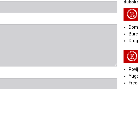
duboko
R
Doma
Bure
Druga
E
Povij
Yugo
Free