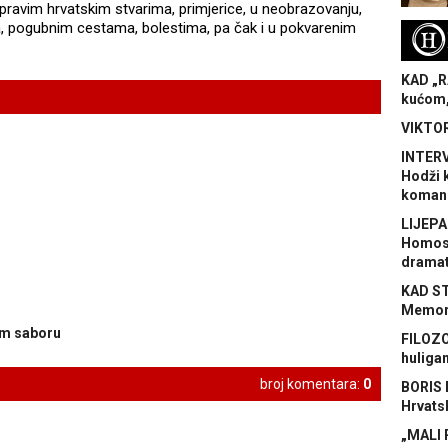
 pravim hrvatskim stvarima, primjerice, u neobrazovanju,
ma, pogubnim cestama, bolestima, pa čak i u pokvarenim
H
KAD „R
kućom,
VIKTOR
INTERV
Hodži 
koman
LIJEPA
Homose
dramat
KAD S
Memora
om saboru
FILOZO
huliga
broj komentara:
0
BORIS 
Hrvats
„MALI 