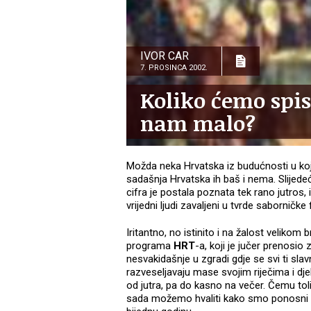
IVOR CAR
7. PROSINCA 2002.
Koliko ćemo spisk
nam malo?
Možda neka Hrvatska iz budućnosti u kojoj
sadašnja Hrvatska ih baš i nema. Slijedeć
cifra je postala poznata tek rano jutros, 
vrijedni ljudi zavaljeni u tvrde saborničke
Iritantno, no istinito i na žalost velikom 
programa
HRT
-a, koji je jučer prenosio
nesvakidašnje u zgradi gdje se svi ti slavn
razveseljavaju mase svojim riječima i djel
od jutra, pa do kasno na večer. Čemu tol
sada možemo hvaliti kako smo ponosni v