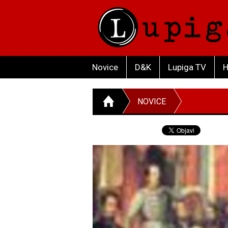
Novice
D&K
Lupiga TV
H
NOVICE