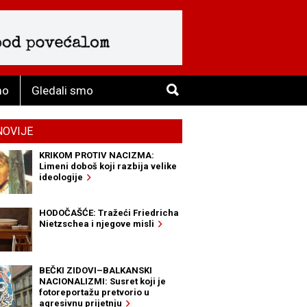
mo
Gledali smo
NOVIJE
KRIKOM PROTIV NACIZMA:
Limeni doboš koji razbija velike
ideologije
HODOČAŠĆE: Tražeći Friedricha
Nietzschea i njegove misli
BEČKI ZIDOVI–BALKANSKI
NACIONALIZMI: Susret koji je
fotoreportažu pretvorio u
agresivnu prijetnju