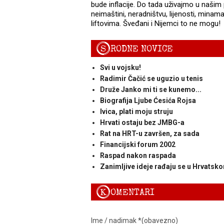
bude inflacije. Do tada uživajmo u našim
neimaštini, neradništvu, lijenosti, mina
liftovima. Šveđani i Nijemci to ne mogu!
S
RODNE NOVICE
Svi u vojsku!
Radimir Čačić se uguzio u tenis
Druže Janko mi ti se kunemo...
Biografija Ljube Ćesića Rojsa
Ivica, plati moju struju
Hrvati ostaju bez JMBG-a
Rat na HRT-u završen, za sada
Financijski forum 2002
Raspad nakon raspada
Zanimljive ideje rađaju se u Hrvatsk
K
OMENTARI
Ime / nadimak *(obavezno)