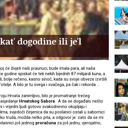
at' dogodine ili je'l
 će živjeti naši praunuci, bude imala para, ali naša
e godine spiskat će tek nekih bijednih 87 milijardi kuna, a
ili, bolje rečeno, kasno sinoć, kada su svoje obveze izvršili
 fotelje. A bilo je tu svega i svačega, pa čak i rekorda …
broju Hrvata zanimljivo, bilo je promatranje trećeg
 zasjedanje
Hrvatskog Sabora
. A da se događalo nešto
i i vrijedni ljudi gotovo svakodnevno okupljaju i
ima, svjedoči činjenica da su poslanici ostali u sabornici
iko truda, možda netko pita, a odgovor je: zato da se mi
lasnici još jednog
proračuna
za još jednu, vjerojatno,