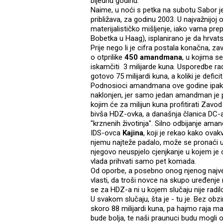
bijednu godinu.
Naime, u noći s petka na subotu Sabor j
približava, za godinu 2003. U najvažnijo
materijalističko mišljenje, iako vama prep
Bobetka u Haag), isplanirano je da hrvat
Prije nego li je cifra postala konačna, zav
o otprilike
450 amandmana
, u kojima s
iskamčiti 3 milijarde kuna. Usporedbe ra
gotovo 75 milijardi kuna, a koliki je defic
Podnosioci amandmana ove godine ipak nis
naklonjen, jer samo jedan amandman je pr
kojim će za milijun kuna profitirati Zavod
bivša HDZ-ovka, a današnja članica DC-
"krznenih životinja". Silno odbijanje ama
IDS-ovca
Kajina
, koji je rekao kako ovakv
njemu najteže padalo, može se pronaći u 
njegovo neuspjelo cjenjkanje u kojem j
vlada prihvati samo pet komada.
Od oporbe, a posebno onog njenog najveć
vlasti, da troši novce na skupo uređenje m
se za HDZ-a ni u kojem slučaju nije radil
U svakom slučaju, šta je - tu je. Bez obzira
skoro 88 milijardi kuna, pa hajmo raja ma
bude bolja, te naši praunuci budu mogli o