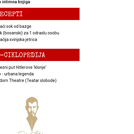
 intimna knjiga
ECEPTI
ći sok od bazge
k (bosanski) za 1 odraslu osobu
čija svinjska jetrica
-CIKLOPEDIJA
esni put Hitlerove 'klonje'
 - urbana legenda
dom Theatre (Teatar slobode)