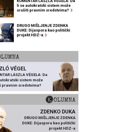
KOMENTAR LÁSZLA VÉGELA: Da
li se autokratski sistem može
srušiti pravnim sredstvima?
DRUGO MIŠLJENJE ZDENKA
DUKE: Dijaspora kao politički
projekt HDZ-a
KOLUMNA
ZLÓ VÉGEL
NTAR LÁSZLA VÉGELA: Da
 autokratski sistem može
ti pravnim sredstvima?
KOLUMNA
ZDENKO DUKA
DRUGO MIŠLJENJE ZDENKA
DUKE: Dijaspora kao politički
projekt HDZ-a