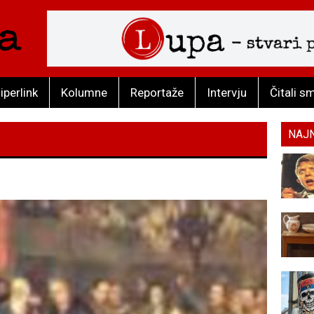
iperlink
Kolumne
Reportaže
Intervju
Čitali s
NAJ