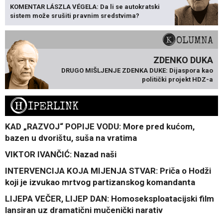
KOMENTAR LÁSZLA VÉGELA: Da li se autokratski
sistem može srušiti pravnim sredstvima?
KOLUMNA
ZDENKO DUKA
DRUGO MIŠLJENJE ZDENKA DUKE: Dijaspora kao
politički projekt HDZ-a
H
IPERLINK
KAD „RAZVOJ“ POPIJE VODU: More pred kućom,
bazen u dvorištu, suša na vratima
VIKTOR IVANČIĆ: Nazad naši
INTERVENCIJA KOJA MIJENJA STVAR: Priča o Hodži
koji je izvukao mrtvog partizanskog komandanta
LIJEPA VEČER, LIJEP DAN: Homoseksploatacijski film
lansiran uz dramatični mučenički narativ