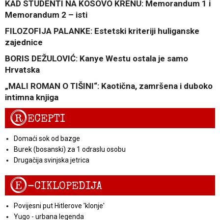
KAD STUDENTI NA KOSOVO KRENU: Memorandum 1 i
Memorandum 2 – isti
FILOZOFIJA PALANKE: Estetski kriteriji huliganske
zajednice
BORIS DEŽULOVIĆ: Kanye Westu ostala je samo
Hrvatska
„MALI ROMAN O TIŠINI“: Kaotična, zamršena i duboko
intimna knjiga
R
ECEPTI
Domaći sok od bazge
Burek (bosanski) za 1 odraslu osobu
Drugačija svinjska jetrica
E
-CIKLOPEDIJA
Povijesni put Hitlerove 'klonje'
Yugo - urbana legenda