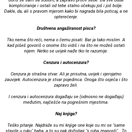
kompliciranije i ostali od tebe stalno očekuju još i još bolje.
Dakle, da, ali s pravom mjerom kako bi nagrada bila poticaj, a ne
opterećenje.
Društvena angažiranost pisca?
Tko nema što reći, nema o čemu pisati. Bar ja tako mislim. A
kad pišeš govoriš o onome što vidiš i na što ne možeš ostati
nijem. Netko se uvijek nađe tko te razumije.
Cenzura i autocenzura?
Cenzura je strašna stvar. Ali je prisutna, uvijek i vjerojatno
zauvijek. Autocenzura je stvar pojedinca. Onoga što osjeća i što
zapravo želi.
I cenzura i autocenzura događaju se (odnosno ne događaju)
međutim, najčešće na pogrešnim mjestima.
Naj knjiga?
Teško pitanje. Najdraže su mi knjige one koje su mi se "same
stavile u ruku" haha, a to su pak doživljaji "s ruba znanosti" . To