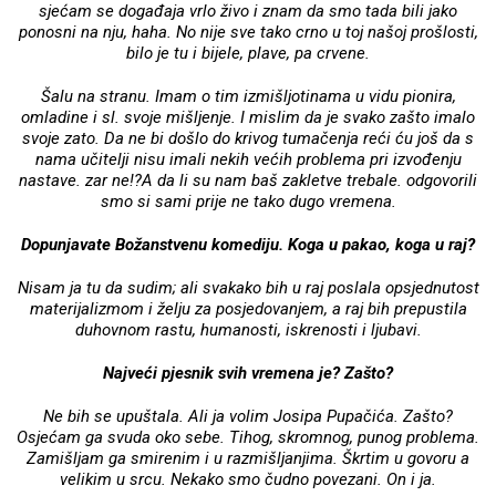
sjećam se događaja vrlo živo i znam da smo tada bili jako
ponosni na nju, haha. No nije sve tako crno u toj našoj prošlosti,
bilo je tu i bijele, plave, pa crvene.
Šalu na stranu. Imam o tim izmišljotinama u vidu pionira,
omladine i sl. svoje mišljenje. I mislim da je svako zašto imalo
svoje zato. Da ne bi došlo do krivog tumačenja reći ću još da s
nama učitelji nisu imali nekih većih problema pri izvođenju
nastave. zar ne!?A da li su nam baš zakletve trebale. odgovorili
smo si sami prije ne tako dugo vremena.
Dopunjavate Božanstvenu komediju. Koga u pakao, koga u raj?
Nisam ja tu da sudim; ali svakako bih u raj poslala opsjednutost
materijalizmom i želju za posjedovanjem, a raj bih prepustila
duhovnom rastu, humanosti, iskrenosti i ljubavi.
Najveći pjesnik svih vremena je? Zašto?
Ne bih se upuštala. Ali ja volim Josipa Pupačića. Zašto?
Osjećam ga svuda oko sebe. Tihog, skromnog, punog problema.
Zamišljam ga smirenim i u razmišljanjima. Škrtim u govoru a
velikim u srcu. Nekako smo čudno povezani. On i ja.