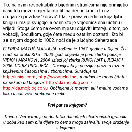
Tko na ovim respektabilno bijednim stranicama nije primijetio
našu Idu može smjesta otpiliti na desno krug, i to uz
drugarski pozdrav 'zdravo'. Ida je prava vrijednica koja ljubi
knjigu i ima je svugdje, a osim što je vrijednica ona uistinu i
vrijedi. Stoga ćemo na ovom mjestu objaviti intervju s tom, po
vokaciji, Bodulkom, gdje ćete među ostalim doznati i što bi
se s njom dogodilo 1002. noći da je slučajno Šeherzada
ELFRIDA MATUČ-MAHULJA rođena je 1967. godine u Rijeci. Živi
i radi na otoku Krku. 2003. god. objavila je prvu zbirku poezije
VIDICI I MRAKOVI , 2004. izlazi joj zbirka RUKOHVAT LJUBAVI i
2006. UGRIZ PROLJEĆA . Objavljivala je poeziju i prozu u raznim
književnim časopisima i zbornicima. Surađuje na
http://lupiga.com
,
http://www.pelud.net
, a radovi se mogu čitati i
na nekom od blogova:
http://ida.mojblog.com
i
http://ida.mojblog.co.yu
. Opčinjena je morem, ali i malim vodama
kako u šali zove prekrasne rijeke.
Prvi put sa knjigom?
Davno. Vjerojatno je nedostatak današnjih elektronskih igračaka
u doba kad sam bila dijete to čemu mogu zahvaliti svoje druženje
s knjigom.