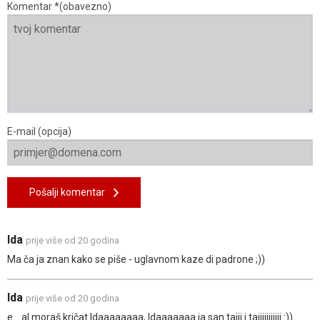
Komentar *(obavezno)
E-mail (opcija)
Pošalji komentar
Ida
prije više od 20 godina
Ma ča ja znan kako se piše - uglavnom kaze di padrone ;))
Ida
prije više od 20 godina
e... al moraš kričat Idaaaaaaaa, Idaaaaaaa ja san tajjj i tajjjjjjjjjjj :)).