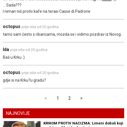
... Sada???
I niman niš protiv kafe na terasi Casse di Padrone
octopus
prije više od 20 godina
tamo sam često s ribaricama, mozda se i vidimo.pozdrav iz Novog..
Ida
prije više od 20 godina
Baš u Krku :)
octopus
prije više od 20 godina
gdje si na Krku?u gradu?
<
1
2
>
NAJNOVIJE
KRIKOM PROTIV NACIZMA: Limeni doboš koji