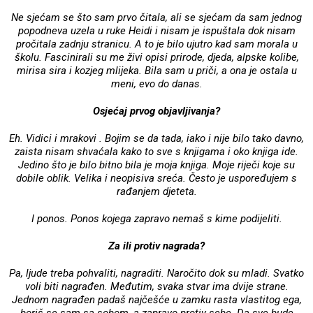
Ne sjećam se što sam prvo čitala, ali se sjećam da sam jednog
popodneva uzela u ruke Heidi i nisam je ispuštala dok nisam
pročitala zadnju stranicu. A to je bilo ujutro kad sam morala u
školu. Fascinirali su me živi opisi prirode, djeda, alpske kolibe,
mirisa sira i kozjeg mlijeka. Bila sam u priči, a ona je ostala u
meni, evo do danas.
Osjećaj prvog objavljivanja?
Eh. Vidici i mrakovi . Bojim se da tada, iako i nije bilo tako davno,
zaista nisam shvaćala kako to sve s knjigama i oko knjiga ide.
Jedino što je bilo bitno bila je moja knjiga. Moje riječi koje su
dobile oblik. Velika i neopisiva sreća. Često je uspoređujem s
rađanjem djeteta.
I ponos. Ponos kojega zapravo nemaš s kime podijeliti.
Za ili protiv nagrada?
Pa, ljude treba pohvaliti, nagraditi. Naročito dok su mladi. Svatko
voli biti nagrađen. Međutim, svaka stvar ima dvije strane.
Jednom nagrađen padaš najčešće u zamku rasta vlastitog ega,
boriš se sam sa sobom, a zapravo protiv sebe. Da sve bude