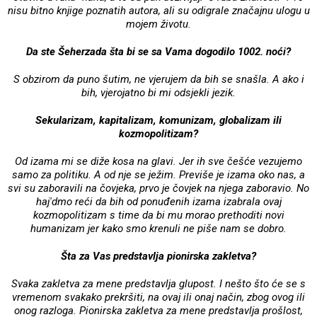
nisu bitno knjige poznatih autora, ali su odigrale značajnu ulogu u
mojem životu.
Da ste Šeherzada šta bi se sa Vama dogodilo 1002. noći?
S obzirom da puno šutim, ne vjerujem da bih se snašla. A ako i
bih, vjerojatno bi mi odsjekli jezik.
Sekularizam, kapitalizam, komunizam, globalizam ili
kozmopolitizam?
Od izama mi se diže kosa na glavi. Jer ih sve češće vezujemo
samo za politiku. A od nje se ježim. Previše je izama oko nas, a
svi su zaboravili na čovjeka, prvo je čovjek na njega zaboravio. No
haj'dmo reći da bih od ponuđenih izama izabrala ovaj
kozmopolitizam s time da bi mu morao prethoditi novi
humanizam jer kako smo krenuli ne piše nam se dobro.
Šta za Vas predstavlja pionirska zakletva?
Svaka zakletva za mene predstavlja glupost. I nešto što će se s
vremenom svakako prekršiti, na ovaj ili onaj način, zbog ovog ili
onog razloga. Pionirska zakletva za mene predstavlja prošlost,