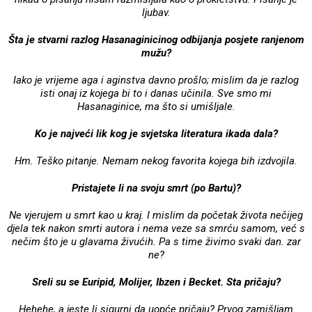
ljubav.
Šta je stvarni razlog Hasanaginicinog odbijanja posjete ranjenom
mužu?
Iako je vrijeme aga i aginstva davno prošlo; mislim da je razlog
isti onaj iz kojega bi to i danas učinila. Sve smo mi
Hasanaginice, ma što si umišljale.
Ko je najveći lik kog je svjetska literatura ikada dala?
Hm. Teško pitanje. Nemam nekog favorita kojega bih izdvojila.
Pristajete li na svoju smrt (po Bartu)?
Ne vjerujem u smrt kao u kraj. I mislim da početak života nečijeg
djela tek nakon smrti autora i nema veze sa smrću samom, već s
nečim što je u glavama živućih. Pa s time živimo svaki dan. zar
ne?
Sreli su se Euripid, Molijer, Ibzen i Becket. Sta pričaju?
Hehehe, a jeste li sigurni da uopće pričaju? Prvog zamišljam