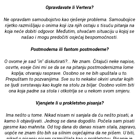
Opravdavate li Vertera?
Ne opravdam samoubojstvo kao rješenje problema. Samoubojice
rijetko razmišljaju o onima koji iza njih ostaju s tisuću pitanja na
koja neće dobiti odgovor. Međutim, shvaćam situaciju u kojoj se
našao i mogu predočiti osjećaj bespomoćnosti.
Postmoderna ili fantom postmoderne?
O ovome je sad "in" diskutirati?... Ne znam. Čitajući neke napise,
osvrte, eseje čini mi se da se na pitanju postmodernizma lome
koplja; otvaraju rasprave. Osobno se ne bih upuštala u to.
Prepuštam to pozvanijima. Sve su to nekakvi okviri unutar kojih
se ljudi svrstavaju kao kugle na stolu za biljar. Osobno volim biti
ona koja padne sa stola i otkotrlja se u nekom svom smjeru.
Vjerujete li u prokletstvo pisanja?
Ima nešto u tome. Nikad nisam ni sanjala da ću nešto pisati, a
kamo li objavljivati. Jednog se dana dogodilo. Počela sam pisati
pjesme kao mahnita. Od tog dana do danas nisam stala, zapravo,
uopće ne znam što bih sa silnim osjećajima da ne pišem. U biti,
nikad o pisanju nisam razmišljala kao o prokletstvu. Pisanje je