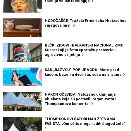
razbija velike ideologije
HODOČAŠĆE: Tražeći Friedricha Nietzschea
i njegove misli
BEČKI ZIDOVI–BALKANSKI NACIONALIZMI:
Susret koji je fotoreportažu pretvorio u
agresivnu prijetnju
KAD „RAZVOJ“ POPIJE VODU: More pred
kućom, bazen u dvorištu, suša na vratima
NAKON OČEVIDA: Naloženo uklanjanje
objekata koje su postavili organizatori
Thompsonova koncerta
THOMPSONOVI ŠATORI NAD ŽRTVAMA
FAŠISTA: „Oni očito mogu raditi štogod žele“