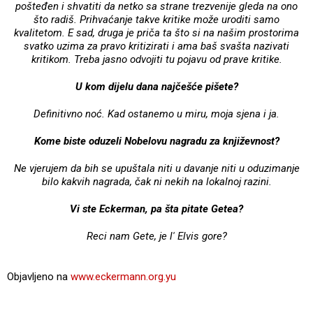
pošteđen i shvatiti da netko sa strane trezvenije gleda na ono
što radiš. Prihvaćanje takve kritike može uroditi samo
kvalitetom. E sad, druga je priča ta što si na našim prostorima
svatko uzima za pravo kritizirati i ama baš svašta nazivati
kritikom. Treba jasno odvojiti tu pojavu od prave kritike.
U kom dijelu dana najčešće pišete?
Definitivno noć. Kad ostanemo u miru, moja sjena i ja.
Kome biste oduzeli Nobelovu nagradu za književnost?
Ne vjerujem da bih se upuštala niti u davanje niti u oduzimanje
bilo kakvih nagrada, čak ni nekih na lokalnoj razini.
Vi ste Eckerman, pa šta pitate Getea?
Reci nam Gete, je l' Elvis gore?
Objavljeno na
www.eckermann.org.yu