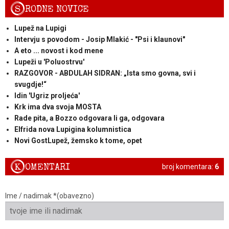
S
RODNE NOVICE
Lupež na Lupigi
Intervju s povodom - Josip Mlakić - "Psi i klaunovi"
A eto ... novost i kod mene
Lupeži u 'Poluostrvu'
RAZGOVOR - ABDULAH SIDRAN: „Ista smo govna, svi i
svugdje!“
Idin 'Ugriz proljeća'
Krk ima dva svoja MOSTA
Rade pita, a Bozzo odgovara li ga, odgovara
Elfrida nova Lupigina kolumnistica
Novi GostLupež, žemsko k tome, opet
K
OMENTARI
broj komentara:
6
Ime / nadimak *(obavezno)