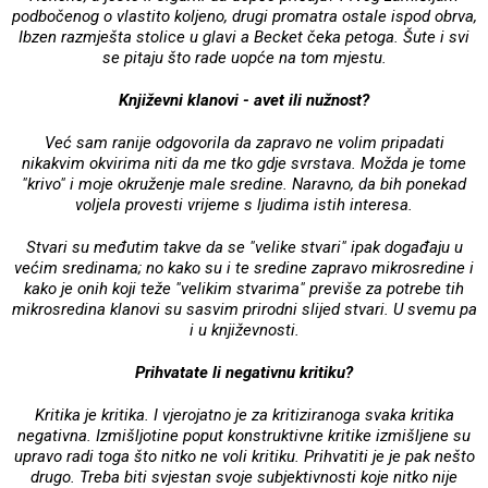
podbočenog o vlastito koljeno, drugi promatra ostale ispod obrva,
Ibzen razmješta stolice u glavi a Becket čeka petoga. Šute i svi
se pitaju što rade uopće na tom mjestu.
Književni klanovi - avet ili nužnost?
Već sam ranije odgovorila da zapravo ne volim pripadati
nikakvim okvirima niti da me tko gdje svrstava. Možda je tome
"krivo" i moje okruženje male sredine. Naravno, da bih ponekad
voljela provesti vrijeme s ljudima istih interesa.
Stvari su međutim takve da se "velike stvari" ipak događaju u
većim sredinama; no kako su i te sredine zapravo mikrosredine i
kako je onih koji teže "velikim stvarima" previše za potrebe tih
mikrosredina klanovi su sasvim prirodni slijed stvari. U svemu pa
i u književnosti.
Prihvatate li negativnu kritiku?
Kritika je kritika. I vjerojatno je za kritiziranoga svaka kritika
negativna. Izmišljotine poput konstruktivne kritike izmišljene su
upravo radi toga što nitko ne voli kritiku. Prihvatiti je je pak nešto
drugo. Treba biti svjestan svoje subjektivnosti koje nitko nije