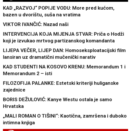
KAD „RAZVOJ“ POPIJE VODU: More pred kućom,
bazen u dvorištu, suša na vratima
VIKTOR IVANČIĆ: Nazad naši
INTERVENCIJA KOJA MIJENJA STVAR: Priča o Hodži
koji je izvukao mrtvog partizanskog komandanta
LIJEPA VEČER, LIJEP DAN: Homoseksploatacijski film
lansiran uz dramatični mučenički narativ
KAD STUDENTI NA KOSOVO KRENU: Memorandum 1 i
Memorandum 2 – isti
FILOZOFIJA PALANKE: Estetski kriteriji huliganske
zajednice
BORIS DEŽULOVIĆ: Kanye Westu ostala je samo
Hrvatska
„MALI ROMAN O TIŠINI“: Kaotična, zamršena i duboko
intimna knjiga