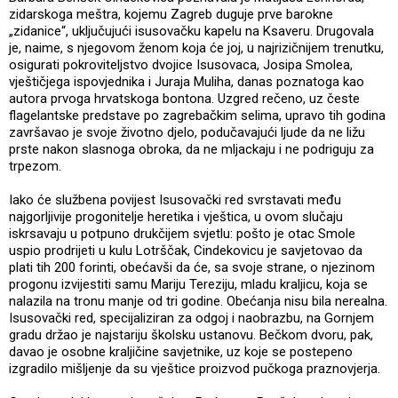
zidarskoga meštra, kojemu Zagreb duguje prve barokne
„zidanice“, uključujući isusovačku kapelu na Ksaveru. Drugovala
je, naime, s njegovom ženom koja će joj, u najrizičnijem trenutku,
osigurati pokroviteljstvo dvojice Isusovaca, Josipa Smolea,
vještičjega ispovjednika i Juraja Muliha, danas poznatoga kao
autora prvoga hrvatskoga bontona. Uzgred rečeno, uz česte
flagelantske predstave po zagrebačkim selima, upravo tih godina
završavao je svoje životno djelo, podučavajući ljude da ne ližu
prste nakon slasnoga obroka, da ne mljackaju i ne podriguju za
trpezom.
Iako će službena povijest Isusovački red svrstavati među
najgorljivije progonitelje heretika i vještica, u ovom slučaju
iskrsavaju u potpuno drukčijem svjetlu: pošto je otac Smole
uspio prodrijeti u kulu Lotrščak, Cindekovicu je savjetovao da
plati tih 200 forinti, obećavši da će, sa svoje strane, o njezinom
progonu izvijestiti samu Mariju Tereziju, mladu kraljicu, koja se
nalazila na tronu manje od tri godine. Obećanja nisu bila nerealna.
Isusovački red, specijaliziran za odgoj i naobrazbu, na Gornjem
gradu držao je najstariju školsku ustanovu. Bečkom dvoru, pak,
davao je osobne kraljičine savjetnike, uz koje se postepeno
izgradilo mišljenje da su vještice proizvod pučkoga praznovjerja.