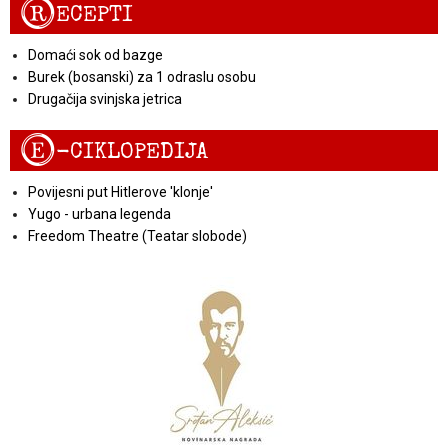
R
ECEPTI
Domaći sok od bazge
Burek (bosanski) za 1 odraslu osobu
Drugačija svinjska jetrica
E
-CIKLOPEDIJA
Povijesni put Hitlerove 'klonje'
Yugo - urbana legenda
Freedom Theatre (Teatar slobode)