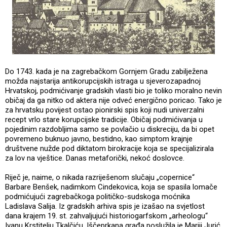
Do 1743. kada je na zagrebačkom Gornjem Gradu zabilježena
možda najstarija antikorupcijskih istraga u sjeverozapadnoj
Hrvatskoj, podmićivanje gradskih vlasti bio je toliko moralno nevin
običaj da ga nitko od aktera nije odveć energično poricao. Tako je
za hrvatsku povijest ostao pionirski spis koji nudi univerzalni
recept vrlo stare korupcijske tradicije. Običaj podmićivanja u
pojedinim razdobljima samo se povlačio u diskreciju, da bi opet
povremeno buknuo javno, bestidno, kao simptom krajnje
društvene nužde pod diktatom birokracije koja se specijalizirala
za lov na vještice. Danas metaforički, nekoć doslovce.
Riječ je, naime, o nikada razriješenom slučaju „copernice“
Barbare Benšek, nadimkom Cindekovica, koja se spasila lomače
podmićujući zagrebačkoga političko-sudskoga moćnika
Ladislava Salija. Iz gradskih arhiva spis je izašao na svjetlost
dana krajem 19. st. zahvaljujući historiogarfskom „arheologu“
Ivanu Krstitelju Tkalčiću. Iščeprkana građa poslužila je Mariji Jurić