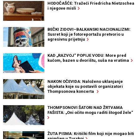
HODOČAŠĆE: Tražeći Friedricha Nietzschea
i njegove misli
BEČKI ZIDOVI–BALKANSKI NACIONALIZMI:
Susret koji je fotoreportažu pretvorio u
agresivnu prijetnju
KAD „RAZVOJ“ POPIJE VODU: More pred
kućom, bazen u dvorištu, suša na vratima
NAKON OČEVIDA: Naloženo uklanjanje
objekata koje su postavili organizatori
Thompsonova koncerta
THOMPSONOVI ŠATORI NAD ŽRTVAMA
FAŠISTA: „Oni očito mogu raditi štogod žele“
ŽUTA PISMA: Kritički film koji nije mogao biti
snimljen u Turskoj