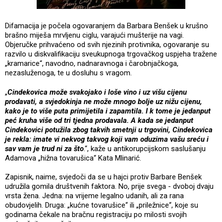
Difamacija je počela ogovaranjem da Barbara Benšek u krušno
brašno miješa mrvljenu ciglu, varajući mušterije na vagi.
Objeručke prihvaćeno od svih njezinih protivnika, ogovaranje su
razvilo u diskvalifikaciju sveukupnoga trgovačkog uspjeha tražene
„kramarice“, navodno, nadnaravnoga i čarobnjačkoga,
nezasluženoga, te u dosluhu s vragom.
„
Cindekovica može svakojako i loše vino i uz višu cijenu
prodavati, a svjedokinja ne može mnogo bolje uz nižu cijenu,
kako je to više puta primijetila i zapamtila. I k tome je jedanput
peć kruha više od tri tjedna prodavala. A kada se jedanput
Cindekovici potužila zbog takvih smetnji u trgovini, Cindekovica
je rekla: imate vi nekvog takvog koji vam oduzima vašu sreću i
sav vam je trud ni za što
.“, kaže u antikorupcijskom saslušanju
Adamova „hižna tovarušica“ Kata Mlinarić.
Zapisnik, naime, svjedoči da se u hajci protiv Barbare Benšek
udružila gomila društvenih faktora. No, prije svega - dvoboj dvaju
vrsta žena. Jedna: na vrijeme legalno udanih, ali za rana
obudovjelih. Druga: „kućne tovarušice“ ili „priležnice“, koje su
godinama čekale na bračnu registraciju po milosti svojih