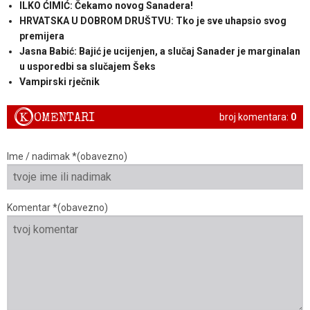
ILKO ĆIMIĆ: Čekamo novog Sanadera!
HRVATSKA U DOBROM DRUŠTVU: Tko je sve uhapsio svog
premijera
Jasna Babić: Bajić je ucijenjen, a slučaj Sanader je marginalan
u usporedbi sa slučajem Šeks
Vampirski rječnik
K
OMENTARI
broj komentara:
0
Ime / nadimak *(obavezno)
Komentar *(obavezno)