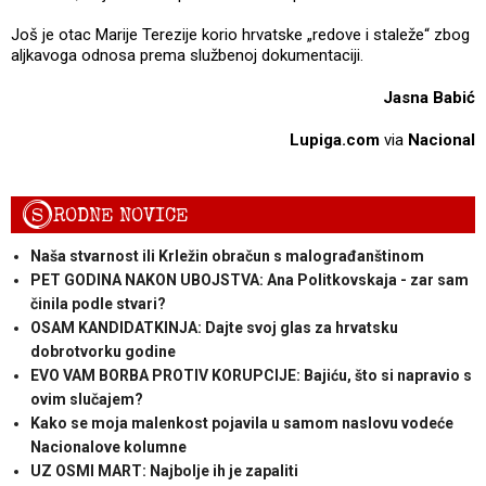
Još je otac Marije Terezije korio hrvatske „redove i staleže“ zbog
aljkavoga odnosa prema službenoj dokumentaciji.
Jasna Babić
Lupiga.com
via
Nacional
S
RODNE NOVICE
Naša stvarnost ili Krležin obračun s malograđanštinom
PET GODINA NAKON UBOJSTVA: Ana Politkovskaja - zar sam
činila podle stvari?
OSAM KANDIDATKINJA: Dajte svoj glas za hrvatsku
dobrotvorku godine
EVO VAM BORBA PROTIV KORUPCIJE: Bajiću, što si napravio s
ovim slučajem?
Kako se moja malenkost pojavila u samom naslovu vodeće
Nacionalove kolumne
UZ OSMI MART: Najbolje ih je zapaliti