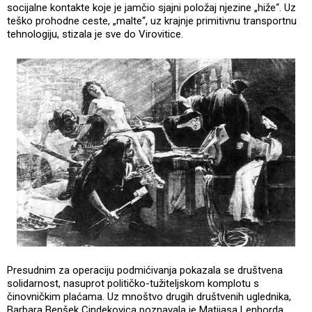
socijalne kontakte koje je jamčio sjajni položaj njezine „hiže“. Uz
teško prohodne ceste, „malte“, uz krajnje primitivnu transportnu
tehnologiju, stizala je sve do Virovitice.
Presudnim za operaciju podmićivanja pokazala se društvena
solidarnost, nasuprot političko-tužiteljskom komplotu s
činovničkim plaćama. Uz mnoštvo drugih društvenih uglednika,
Barbara Benšek Cindekovica poznavala je Matijasa Lenhorda,