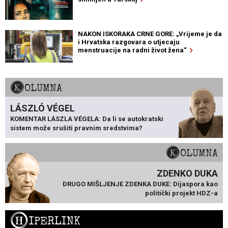
NAKON ISKORAKA CRNE GORE: „Vrijeme je da
i Hrvatska razgovara o utjecaju
menstruacije na radni život žena“
KOLUMNA
LÁSZLÓ VÉGEL
KOMENTAR LÁSZLA VÉGELA: Da li se autokratski
sistem može srušiti pravnim sredstvima?
KOLUMNA
ZDENKO DUKA
DRUGO MIŠLJENJE ZDENKA DUKE: Dijaspora kao
politički projekt HDZ-a
H
IPERLINK