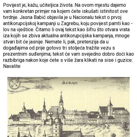
Povijest je, kažu, učiteljica života. Na ovom mjestu dajemo
vam konkretan primjer na kojem ćete iskušati istinitost ove
tvrdnje. Jasna Babić objavila je u Nacionalu tekst o prvoj
antikorupcijskoj kampanji u Zagrebu, koju povijest pamti kao -
lov na vještice. Čitamo li ovaj tekst kao šifru što otvara vrata
iza kojih se zbiva aktualna antikorupcijska kampanja, mnoge
stvari bit će jasnije. Nemate li, pak, pretenzija da u
događajima od prije gotovo tri stoljeća tražite vezu s
prezentnim suđenjima, tekst će vam svejedno dobro doći kao
razbibriga nakon koje ćete s više žara klikati na sise i guzice.
Navalite