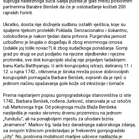
supruga nadležnoga suca Sailija pustila je glas među poslovnim
partnerima Barabre Benšek da će je oslobađanje koštati 200
rajnskih forinti.
Ukratko, doista nije doživjela sudbinu ostalih vještica, koje su
spaljene tijekom proteklih Poklada. Senzacionalno i šokantno,
oslobođena je nakon tjedan dana pritvora. Purgerska javnost
uzbuđeno je brujala o događaju ili zbog enormnoga iznosa
(odakle joj toliki novac?) ili zbog sudačkoga ponašanja. Gornji
grad po drugi se put podijelio na njezine sljedbenike i njezine
protivnike, sve dok korupcijski slučaj nije prijavljen tadašnjem
banu Karlu Batthyanyju. U anti-korupcijskoj istrazi, datiranoj 11. i
12. u rujna 1742., otkrivena je široka mreža posve dobrovoljnih
korupcijskih pomagača Barbare Benšek, svjesnih da je riječ o
jedinom načinu spašavanja gole kože od inkvizicije i lomače.
Prema najstarijem popisu gornjogradskoga stanovništva iz iste
1742., Barbara Benšek, rođena Jurković, stanovala je uz istočni
rub Markovoga trga. Od pokojnoga muža Blaža Benšeka
naslijedila je naoko skromnu drvenu prizemnicu na jednom
„fundušu“, ali na ponajboljem mjestu za uhodani biznis
„kramarice“. Markov trg, tada bez današnjega saborskoga zdanja,
sa svojom tržnicom predstavljao je frekventni gornjogradski
„city“. No, poslovna mobilnost marljive udovice nadilazila je