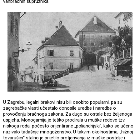
vanbračnih supružnika.
U Zagrebu, legalni brakovi nisu bili osobito popularni, pa su
zagrebačke vlasti učestalo donosile uredbe i naredbe o
provođenju bračnoga zakona. Za dugo su ostale bez željenoga
uspjeha. Monogamija je teško prodirala u muške redove tzv.
niskoga roda, počesto orijentirane „poliandrijski“, kako se učeno
nazivalo tadašnje mnogoženstvo. U takvim okolnostima, „hižnoj
tovarušici“ stalno je prijetilo protjerivanja iz muške postelje i