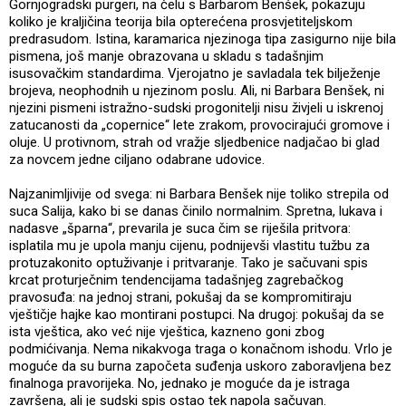
Gornjogradski purgeri, na čelu s Barbarom Benšek, pokazuju
koliko je kraljičina teorija bila opterećena prosvjetiteljskom
predrasudom. Istina, karamarica njezinoga tipa zasigurno nije bila
pismena, još manje obrazovana u skladu s tadašnjim
isusovačkim standardima. Vjerojatno je savladala tek bilježenje
brojeva, neophodnih u njezinom poslu. Ali, ni Barbara Benšek, ni
njezini pismeni istražno-sudski progonitelji nisu živjeli u iskrenoj
zatucanosti da „copernice“ lete zrakom, provocirajući gromove i
oluje. U protivnom, strah od vražje sljedbenice nadjačao bi glad
za novcem jedne ciljano odabrane udovice.
Najzanimljivije od svega: ni Barbara Benšek nije toliko strepila od
suca Salija, kako bi se danas činilo normalnim. Spretna, lukava i
nadasve „šparna“, prevarila je suca čim se riješila pritvora:
isplatila mu je upola manju cijenu, podnijevši vlastitu tužbu za
protuzakonito optuživanje i pritvaranje. Tako je sačuvani spis
krcat proturječnim tendencijama tadašnjeg zagrebačkog
pravosuđa: na jednoj strani, pokušaj da se kompromitiraju
vještičje hajke kao montirani postupci. Na drugoj: pokušaj da se
ista vještica, ako već nije vještica, kazneno goni zbog
podmićivanja. Nema nikakvoga traga o konačnom ishodu. Vrlo je
moguće da su burna započeta suđenja uskoro zaboravljena bez
finalnoga pravorijeka. No, jednako je moguće da je istraga
završena, ali je sudski spis ostao tek napola sačuvan.