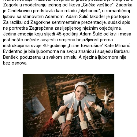
Zagorki u modeliranju jednog od likova „Gričke vještice“. Zagorka
je Cindekovicu predstavila kao mladu „hljebaricu“, u romantičnoj
ljubavi sa stanovitim Adamom. Adam Šulić također je postojao.
Za razliku od Zagorkine sentimentalne prezentacije, sudski spis
ne portretira Zagrepčana zaslijepljenog nježnim osjećajima.
Jedina emocija koju slijedi 45-godišnji Adam Šulić od krvi i mesa
jest nešto nečiste savjesti i smjerna bojažljivost prema
instrukcijama svoje 40-godišnje „hižne tovarušice“ Kate Mlinarić.
Evidentno je bila ljubomorna na svoju znanicu i susjedu Barbaru
Benšek, poduzetnu u svakom smislu. A njezina ljubomora nije
bez osnova.