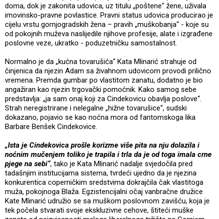
doma, dok je zakonita udovica, uz titulu „poštene“ žene, uživala
imovinsko-pravne povlastice. Pravni status udovica producirao je
cijelu vrstu gornjogradskih žena – pravih „muškobanja“ - koje su
od pokojnih muževa naslijedile njihove profesije, alate i izgrađene
poslovne veze, ukratko - poduzetničku samostalnost.
Normalno je da „kućna tovarušića“ Kata Mlinarić strahuje od
činjenica da njezin Adam sa živahnom udovicom provodi prilično
vremena. Premda gumbar po vlastitom zanatu, dodatno je bio
angažiran kao njezin trgovački pomoćnik. Kako samog sebe
predstavlja: „ja sam onaj koji za Cindekovicu obavlja poslove“.
Strah neregistrirane i nelegalne „hižne tovarušice“, sudski
dokazano, pojavio se kao noćna mora od fantomskoga lika
Barbare Benšek Cindekovice.
„Ista je Cindekovica prošle korizme više pita na nju dolazila i
noćnim mučenjem toliko je trapila i trla da je od toga imala crne
pjege na sebi“
, tako je Kata Mlinarić nadalje svjedočila pred
tadašnjim institucijama sistema, tvrdeći ujedno da je njezina
konkurentica coperničkim sredstvima dokrajčila čak vlastitoga
muža, pokojnoga Blaža. Egzistencijalni očaj vanbračne družice
Kate Mlinarić udružio se sa muškom poslovnom zavišću, koja je
tek počela stvarati svoje ekskluzivne cehove, štiteći muške