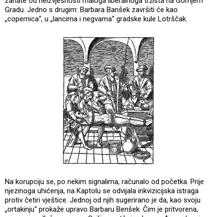
zanate od neizvjesnosti maloga liberalnoga tržišta na Gornjem
Gradu. Jedno s drugim: Barbara Banšek završiti će kao
„copernica“, u „lancima i negvama“ gradske kule Lotrščak.
Na korupciju se, po nekim signalima, računalo od početka. Prije
njezinoga uhićenja, na Kaptolu se odvijala inkvizicijska istraga
protiv četiri vještice. Jednoj od njih sugerirano je da, kao svoju
„ortakinju“ prokaže upravo Barbaru Benšek. Čim je pritvorena,