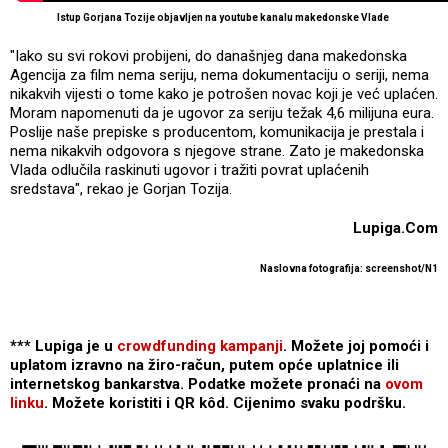
Istup Gorjana Tozije objavljen na youtube kanalu makedonske Vlade
"Iako su svi rokovi probijeni, do današnjeg dana makedonska
Agencija za film nema seriju, nema dokumentaciju o seriji, nema
nikakvih vijesti o tome kako je potrošen novac koji je već uplaćen.
Moram napomenuti da je ugovor za seriju težak 4,6 milijuna eura.
Poslije naše prepiske s producentom, komunikacija je prestala i
nema nikakvih odgovora s njegove strane. Zato je makedonska
Vlada odlučila raskinuti ugovor i tražiti povrat uplaćenih
sredstava", rekao je Gorjan Tozija.
Lupiga.Com
Naslovna fotografija: screenshot/N1
*** Lupiga je u
crowdfunding kampanji
. Možete joj pomoći i
uplatom izravno na žiro-račun, putem opće uplatnice ili
internetskog bankarstva. Podatke možete pronaći na
ovom
linku
. Možete koristiti i QR kôd. Cijenimo svaku podršku.