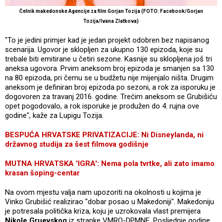
Čelnik makedonske Agencije za film Gorjan Tozija (FOTO: Facebook/Gorjan
Tozija/Ivana Zlatkova)
"To je jedini primjer kad je jedan projekt odobren bez napisanog
scenarija. Ugovor je sklopljen za ukupno 130 epizoda, koje su
trebale biti emitirane u četiri sezone. Kasnije su sklopljena još tri
aneksa ugovora. Prvim aneksom broj epizoda je smanjen sa 130
na 80 epizoda, pri čemu se u budžetu nije mijenjalo ništa. Drugim
aneksom je definiran broj epizoda po sezoni, a rok za isporuku je
dogovoren za travanj 2016. godine. Trećim aneksom se Grubišiću
opet pogodovalo, a rok isporuke je produžen do 4. rujna ove
godine", kaže za Lupigu Tozija.
BESPUĆA HRVATSKE PRIVATIZACIJE: Ni Disneylanda, ni
državnog studija za šest filmova godišnje
MUTNA HRVATSKA 'IGRA': Nema pola tvrtke, ali zato imamo
krasan šoping-centar
Na ovom mjestu valja nam upozoriti na okolnosti u kojima je
Vinko Grubišić realizirao "dobar posao u Makedoniji". Makedoniju
je potresala politička kriza, koju je uzrokovala vlast premijera
Nikole Gruevskog
iz stranke VMRO-DPMNE. Posljednje godine