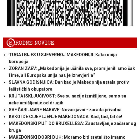
S
RODNE NOVICE
TUGA I BIJES U SJEVERNOJ MAKEDONIJI: Kako ubija
korupcija
ZORAN ZAEV: „Makedonija je učinila sve, promijenili smo čak
i ime, ali Europska unija nas je iznevjerila“
SLAVNA GODIŠNJICA: Dan kad je Makedonija ustala protiv
fašističkih okupatora
KRUTA ISKLJUČIVOST: Sve su nacije izmišljene, samo su
neke umišljenije od drugih
SVE ČARI JAVNE NABAVE: Novac javni - zarada privatna
KAKO IDE CIJEPLJENJE MAKEDONACA: Kad, tad, bit će!
MAKEDONSKI PUT DO BRUXELLESA: Zaustavljanje začaranog
kruga
MAKEDONSKI DOBRI DUH: Moramo biti sretni što imamo