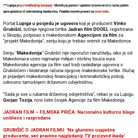
*** Lupiga je u
crowdfunding kampanji
. Možete joj pomoći i uplatom izravno na žiro-račun, putem
opće uplatnice ili internetskog bankarstva. Podatke možete pronaći na
ovom linku
.
Portal
Lupiga u posjedu je ugovora
koji je producent
Vinko
Grubišić
, točnije njegova tvrtka
Jadran film DOOEL
registrirana
u Skoplju, potpisao s makedonskom
Agencijom za film
za
"projekt Makedonija", seriju koju je trebao snimiti za Makedonce.
Seriju
"Makedonija"
Grubišić nije isporučio naručitelju, iako je od
Makedonaca uzeo najmanje milijun i stotinu tisuća eura.
Makedonska agencija za film sad traži raskidanje ugovora s
Grubišićem i blokiranje računa njegove makedonske tvrtke. Slučaj
je prijavljen makedonskoj financijskoj i kriminalističkoj policiji,
odnosno tamošnjem državnom odvjetništvu.
"Sada je sve u rukama državnog odvjetništva", rekao je za Lupigu
Gorjan Tozija
, novi čelni čovjek Agencije za film Makedonija.
JADRAN FILM – FILMSKA PRIČA: Nacionalno kulturno blago
uništeno i rasprodano
GRUBIŠIĆ O JADRAN FILMU: 'Ne glumimo uspješne
producente, već pravimo najgledaniji TV proizvod ikada'