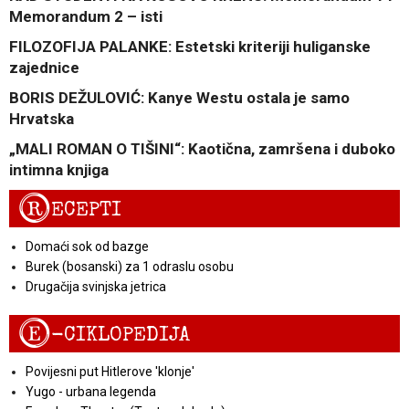
Memorandum 2 – isti
FILOZOFIJA PALANKE: Estetski kriteriji huliganske
zajednice
BORIS DEŽULOVIĆ: Kanye Westu ostala je samo
Hrvatska
„MALI ROMAN O TIŠINI“: Kaotična, zamršena i duboko
intimna knjiga
R
ECEPTI
Domaći sok od bazge
Burek (bosanski) za 1 odraslu osobu
Drugačija svinjska jetrica
E
-CIKLOPEDIJA
Povijesni put Hitlerove 'klonje'
Yugo - urbana legenda