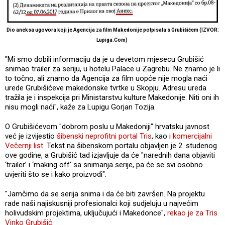
Dio aneksa ugovora koji je Agencija za film Makedonije potpisala s Grubišićem (IZVOR:
Lupiga.Com)
"Mi smo dobili informaciju da je u devetom mjesecu Grubišić
snimao trailer za seriju, u hotelu Palace u Zagrebu. Ne znamo je li
to točno, ali znamo da Agencija za film uopće nije mogla naći
urede Grubišićeve makedonske tvrtke u Skopju. Adresu ureda
tražila je i inspekcija pri Ministarstvu kulture Makedonije. Niti oni ih
nisu mogli naći", kaže za Lupigu Gorjan Tozija.
O Grubišićevom "dobrom poslu u Makedoniji" hrvatsku javnost
već je izvijestio
šibenski neprofitni portal Tris
, kao i
komercijalni
Večernji list
. Tekst na šibenskom portalu objavljen je 2. studenog
ove godine, a Grubišić tad izjavljuje da će "narednih dana objaviti
‘trailer’ i ‘making off‘ sa snimanja serije, pa će se svi osobno
uvjeriti što se i kako proizvodi".
"Jamčimo da se serija snima i da će biti završen. Na projektu
rade naši najiskusniji profesionalci koji sudjeluju u najvećim
holivudskim projektima, uključujući i Makedonce",
rekao je za Tris
Vinko Grubišić
.