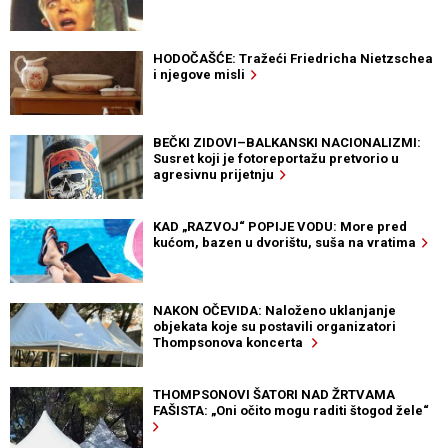
HODOČAŠĆE: Tražeći Friedricha Nietzschea
i njegove misli
BEČKI ZIDOVI–BALKANSKI NACIONALIZMI:
Susret koji je fotoreportažu pretvorio u
agresivnu prijetnju
KAD „RAZVOJ“ POPIJE VODU: More pred
kućom, bazen u dvorištu, suša na vratima
NAKON OČEVIDA: Naloženo uklanjanje
objekata koje su postavili organizatori
Thompsonova koncerta
THOMPSONOVI ŠATORI NAD ŽRTVAMA
FAŠISTA: „Oni očito mogu raditi štogod žele“