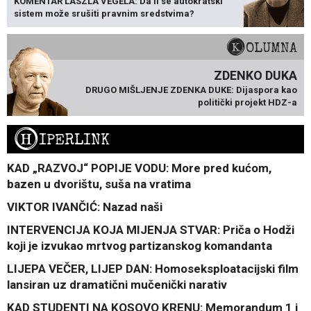
KOMENTAR LÁSZLA VÉGELA: Da li se autokratski
sistem može srušiti pravnim sredstvima?
KOLUMNA
ZDENKO DUKA
DRUGO MIŠLJENJE ZDENKA DUKE: Dijaspora kao
politički projekt HDZ-a
H
IPERLINK
KAD „RAZVOJ“ POPIJE VODU: More pred kućom,
bazen u dvorištu, suša na vratima
VIKTOR IVANČIĆ: Nazad naši
INTERVENCIJA KOJA MIJENJA STVAR: Priča o Hodži
koji je izvukao mrtvog partizanskog komandanta
LIJEPA VEČER, LIJEP DAN: Homoseksploatacijski film
lansiran uz dramatični mučenički narativ
KAD STUDENTI NA KOSOVO KRENU: Memorandum 1 i