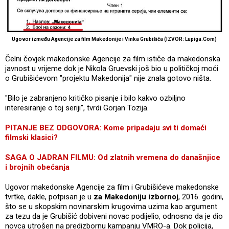
Ugovor između Agencije za film Makedonije i Vinka Grubišića (IZVOR: Lupiga.Com)
Čelni čovjek makedonske Agencije za film ističe da makedonska
javnost u vrijeme dok je Nikola Gruevski još bio u političkoj moći
o Grubišićevom "projektu Makedonija" nije znala gotovo ništa.
"Bilo je zabranjeno kritičko pisanje i bilo kakvo ozbiljno
interesiranje o toj seriji", tvrdi Gorjan Tozija.
PITANJE BEZ ODGOVORA: Kome pripadaju svi ti domaći
filmski klasici?
SAGA O JADRAN FILMU: Od zlatnih vremena do današnjice
i brojnih obećanja
Ugovor makedonske Agencije za film i Grubišićeve makedonske
tvrtke, dakle, potpisan je u
za Makedoniju izbornoj
, 2016. godini,
što se u skopskim novinarskim krugovima uzima kao argument
za tezu da je Grubišić dobiveni novac podijelio, odnosno da je dio
novca utrošen na predizbornu kampanju VMRO-a. Dok policija,