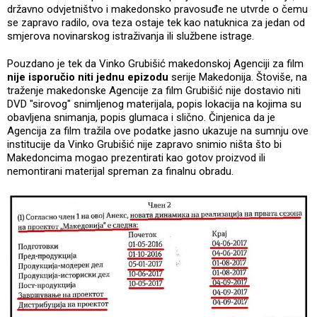
državno odvjetništvo i makedonsko pravosuđe ne utvrde o čemu
se zapravo radilo, ova teza ostaje tek kao natuknica za jedan od
smjerova novinarskog istraživanja ili službene istrage.
Pouzdano je tek da Vinko Grubišić makedonskoj Agenciji za film
nije isporučio niti jednu epizodu
serije Makedonija. Štoviše, na
traženje makedonske Agencije za film Grubišić nije dostavio niti
DVD "sirovog" snimljenog materijala, popis lokacija na kojima su
obavljena snimanja, popis glumaca i slično. Činjenica da je
Agencija za film tražila ove podatke jasno ukazuje na sumnju ove
institucije da Vinko Grubišić nije zapravo snimio ništa što bi
Makedoncima mogao prezentirati kao gotov proizvod ili
nemontirani materijal spreman za finalnu obradu.