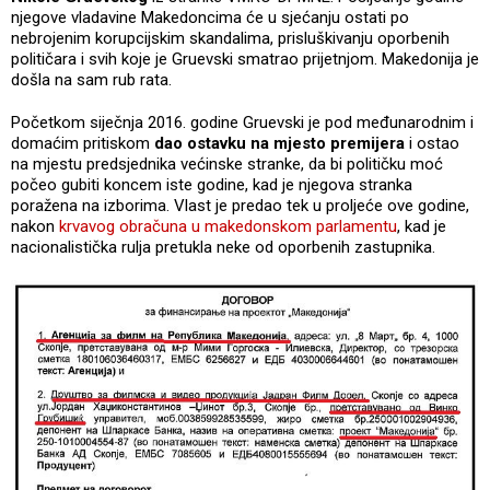
njegove vladavine Makedoncima će u sjećanju ostati po
nebrojenim korupcijskim skandalima, prisluškivanju oporbenih
političara i svih koje je Gruevski smatrao prijetnjom. Makedonija je
došla na sam rub rata.
Početkom siječnja 2016. godine Gruevski je pod međunarodnim i
domaćim pritiskom
dao ostavku na mjesto premijera
i ostao
na mjestu predsjednika većinske stranke, da bi političku moć
počeo gubiti koncem iste godine, kad je njegova stranka
poražena na izborima. Vlast je predao tek u proljeće ove godine,
nakon
krvavog obračuna u makedonskom parlamentu
, kad je
nacionalistička rulja pretukla neke od oporbenih zastupnika.