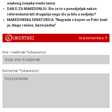
ovakvog čovjeka među nama
DAN D ZA MAKEDONIJU: Što će to u ponedjeljak nakon
referenduma biti drugačije nego što je bilo u nedjelju?
MAKEDONSKA SENATORICA: "Nagrada s kojom se Petir hvali
je, blago rečeno, bezvrijedna"
K
OMENTARI
broj komentara:
1
Ime / nadimak *(obavezno)
Komentar *(obavezno)