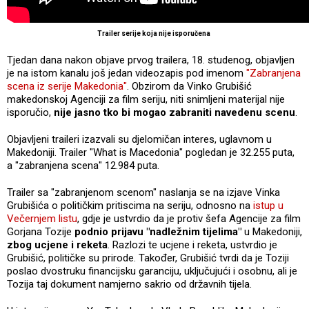
Trailer serije koja nije isporučena
Tjedan dana nakon objave prvog trailera, 18. studenog, objavljen
je na istom kanalu još jedan videozapis pod imenom
"Zabranjena
scena iz serije Makedonia"
. Obzirom da Vinko Grubišić
makedonskoj Agenciji za film seriju, niti snimljeni materijal nije
isporučio,
nije jasno tko bi mogao zabraniti navedenu scenu
.
Objavljeni traileri izazvali su djelomičan interes, uglavnom u
Makedoniji. Trailer "What is Macedonia" pogledan je 32.255 puta,
a "zabranjena scena" 12.984 puta.
Trailer sa "zabranjenom scenom" naslanja se na izjave Vinka
Grubišića o političkim pritiscima na seriju, odnosno na
istup u
Večernjem listu
, gdje je ustvrdio da je protiv šefa Agencije za film
Gorjana Tozije
podnio prijavu "nadležnim tijelima"
u Makedoniji,
zbog ucjene i reketa
. Razlozi te ucjene i reketa, ustvrdio je
Grubišić, političke su prirode. Također, Grubišić tvrdi da je Toziji
poslao dvostruku financijsku garanciju, uključujući i osobnu, ali je
Tozija taj dokument namjerno sakrio od državnih tijela.