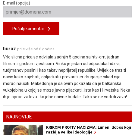
E-mail (opcija)
Pošalji komentar
buraz
prije više od 8 godina
Vrlo slicna prica se odvijala zadnjih 5 godina sa htv-om, jadran
filmom i grickom vjesticom. Vinko je jedan od odpadaka hdz-a,
tudjmanov posilni i kao takav neprijatelj republike. Uvijek ce traziti
nacin kako zajebati, opljackati i prevariti jer drugacije nikad nije
morao nauciti. Makedonija je sa ovim pokazala da je balkanska
vukojebina u kojoj se moze javno pljackati...ista kao i Hrvatska. Neka
ih je oprao za lovu...ko jebe naivne budale. Tako se ne vodi drzava!
NAJNOVIJE
KRIKOM PROTIV NACIZMA: Limeni doboš koji
razbija velike ideologije