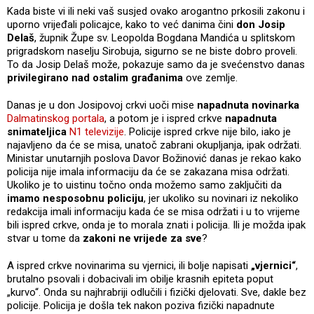
Kada biste vi ili neki vaš susjed ovako arogantno prkosili zakonu i
uporno vrijeđali policajce, kako to već danima čini
don Josip
Delaš
, župnik Župe sv. Leopolda Bogdana Mandića u splitskom
prigradskom naselju Sirobuja, sigurno se ne biste dobro proveli.
To da Josip Delaš može, pokazuje samo da je svećenstvo danas
privilegirano nad ostalim građanima
ove zemlje.
Danas je u don Josipovoj crkvi uoči mise
napadnuta novinarka
Dalmatinskog portala
, a potom je i ispred crkve
napadnuta
snimateljica
N1 televizije
. Policije ispred crkve nije bilo, iako je
najavljeno da će se misa, unatoč zabrani okupljanja, ipak održati.
Ministar unutarnjih poslova Davor Božinović danas je rekao kako
policija nije imala informaciju da će se zakazana misa održati.
Ukoliko je to uistinu točno onda možemo samo zaključiti da
imamo nesposobnu policiju
, jer ukoliko su novinari iz nekoliko
redakcija imali informaciju kada će se misa održati i u to vrijeme
bili ispred crkve, onda je to morala znati i policija. Ili je možda ipak
stvar u tome da
zakoni ne vrijede za sve
?
A ispred crkve novinarima su vjernici, ili bolje napisati
„vjernici“
,
brutalno psovali i dobacivali im obilje krasnih epiteta poput
„kurvo“. Onda su najhrabriji odlučili i fizički djelovati. Sve, dakle bez
policije. Policija je došla tek nakon poziva fizički napadnute