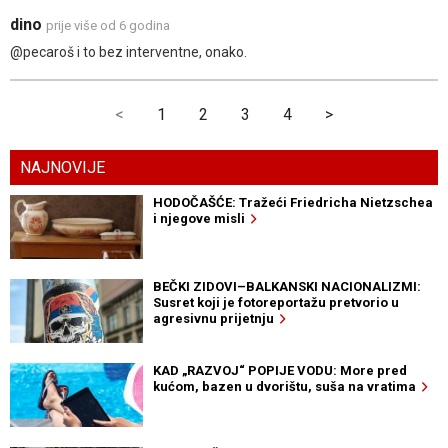
dino
prije više od 6 godina
@pecaroš i to bez interventne, onako.
<
1
2
3
4
>
NAJNOVIJE
HODOČAŠĆE: Tražeći Friedricha Nietzschea
i njegove misli
BEČKI ZIDOVI–BALKANSKI NACIONALIZMI:
Susret koji je fotoreportažu pretvorio u
agresivnu prijetnju
KAD „RAZVOJ“ POPIJE VODU: More pred
kućom, bazen u dvorištu, suša na vratima