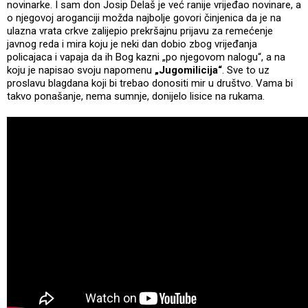
novinarke. I sam don Josip Delaš je već ranije vrijeđao novinare, a
o njegovoj aroganciji možda najbolje govori činjenica da je na
ulazna vrata crkve zalijepio prekršajnu prijavu za remećenje
javnog reda i mira koju je neki dan dobio zbog vrijeđanja
policajaca i vapaja da ih Bog kazni „po njegovom nalogu“, a na
koju je napisao svoju napomenu
„Jugomilicija“
. Sve to uz
proslavu blagdana koji bi trebao donositi mir u društvo. Vama bi
takvo ponašanje, nema sumnje, donijelo lisice na rukama.