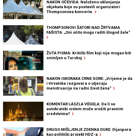
NAKON OČEVIDA: Naloženo uklanjanje
objekata koje su postavili organizatori
Thompsonova koncerta
THOMPSONOVI ŠATORI NAD ŽRTVAMA
FAŠISTA: „Oni očito mogu raditi štogod žele“
ŽUTA PISMA: Kritički film koji nije mogao biti
snimljen u Turskoj
NAKON ISKORAKA CRNE GORE: „Vrijeme je da
i Hrvatska razgovara o utjecaju
menstruacije na radni život žena“
KOMENTAR LÁSZLA VÉGELA: Da li se
autokratski sistem može srušiti pravnim
sredstvima?
DRUGO MIŠLJENJE ZDENKA DUKE: Dijaspora
kao politički projekt HDZ-a