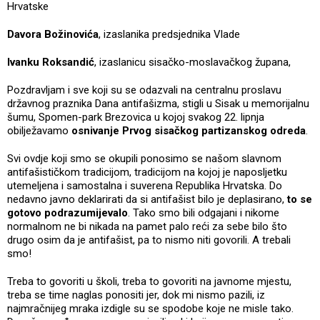
Hrvatske
Davora Božinovića
, izaslanika predsjednika Vlade
Ivanku Roksandić
, izaslanicu sisačko-moslavačkog župana,
Pozdravljam i sve koji su se odazvali na centralnu proslavu
državnog praznika Dana antifašizma, stigli u Sisak u memorijalnu
šumu, Spomen-park Brezovica u kojoj svakog 22. lipnja
obilježavamo
osnivanje Prvog sisačkog partizanskog odreda
.
Svi ovdje koji smo se okupili ponosimo se našom slavnom
antifašističkom tradicijom, tradicijom na kojoj je naposljetku
utemeljena i samostalna i suverena Republika Hrvatska. Do
nedavno javno deklarirati da si antifašist bilo je deplasirano,
to se
gotovo podrazumijevalo
. Tako smo bili odgajani i nikome
normalnom ne bi nikada na pamet palo reći za sebe bilo što
drugo osim da je antifašist, pa to nismo niti govorili. A trebali
smo!
Treba to govoriti u školi, treba to govoriti na javnome mjestu,
treba se time naglas ponositi jer, dok mi nismo pazili, iz
najmračnijeg mraka izdigle su se spodobe koje ne misle tako.