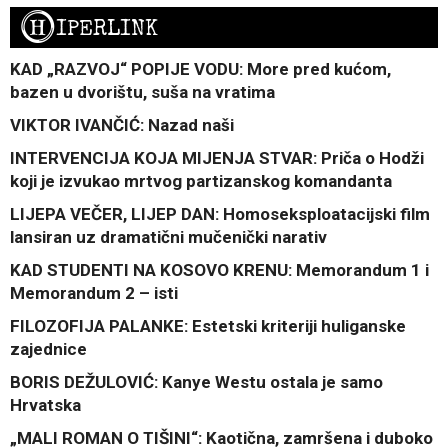
H
IPERLINK
KAD „RAZVOJ“ POPIJE VODU: More pred kućom,
bazen u dvorištu, suša na vratima
VIKTOR IVANČIĆ: Nazad naši
INTERVENCIJA KOJA MIJENJA STVAR: Priča o Hodži
koji je izvukao mrtvog partizanskog komandanta
LIJEPA VEČER, LIJEP DAN: Homoseksploatacijski film
lansiran uz dramatični mučenički narativ
KAD STUDENTI NA KOSOVO KRENU: Memorandum 1 i
Memorandum 2 – isti
FILOZOFIJA PALANKE: Estetski kriteriji huliganske
zajednice
BORIS DEŽULOVIĆ: Kanye Westu ostala je samo
Hrvatska
„MALI ROMAN O TIŠINI“: Kaotična, zamršena i duboko