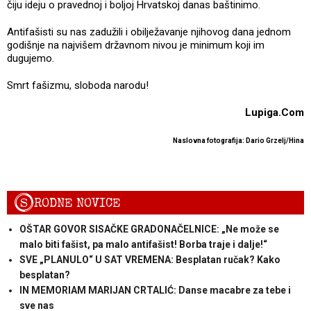
čiju ideju o pravednoj i boljoj Hrvatskoj danas baštinimo.
Antifašisti su nas zadužili i obilježavanje njihovog dana jednom
godišnje na najvišem državnom nivou je minimum koji im
dugujemo.
Smrt fašizmu, sloboda narodu!
Lupiga.Com
Naslovna fotografija: Dario Grzelj/Hina
S
RODNE NOVICE
OŠTAR GOVOR SISAČKE GRADONAČELNICE: „Ne može se
malo biti fašist, pa malo antifašist! Borba traje i dalje!“
SVE „PLANULO“ U SAT VREMENA: Besplatan ručak? Kako
besplatan?
IN MEMORIAM MARIJAN CRTALIĆ: Danse macabre za tebe i
sve nas