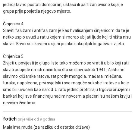
jednostavno postati domobran, ustaša ili partizan ovisno koja je
grupa prije posjetila njegovo mjesto.
Činjenica 4.
Slaviti fašizam i antifašizam je kao hvalisanjem činjenicom da te je
netko uspio uvući u rat u kojem si morao ubijati ljude koji ti ništa nisu
skrivili. Krivci su skriveni u sjeni polako sakupljali bogatsva svijeta.
Činjenica 5.
Živjeti u povijesti je glupo. Isto tako možemo se vratiti u bilo koji rat i
slaviti pobjede na isti način kao što se slavi sukob 1941. Zašto ne
slavimo križarske ratove, rat protiv mongola, mađara, mlečana,
turaka, napoleona, prvi svjetski i sve moguće sukobe i ratove u koje
smo bili uvučeni kao narod. U ratu jedino profitiraju trgovci oružjem i
bankari koji sve financiraju načim novcem a plaćeni su našom krvlju i
nevinim životima.
fotich
prije više od 9 godina
Mala ima muda (za razliku od ostatka države)