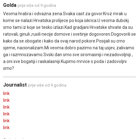
Golda
prije više od 9 godina
Veoma hrabra i odvazna zena.Svaka cast za govor.Kroz mrak u
kome se nalazi Hrvatska prolijece po koja iskrica.U veoma dubokj
smo tami iz koje se tesko izlazi.Kad gradjani Hrvatske shvate da su
ratovali, ginuli ,rusili necije domove i svetinje dogovoren.Dogovorili se
kako da se obogate i kako da ovaj narod pokore.Posijali su crno
sjeme, nacionalizam.Mi veoma dobro pazimo na taj usjev, zalivamo
ga i razmnozavamo.Svski dan smo sve siromasniji i nezadovoljniji ,
a oni sve bogatiji i raskalasniji.Kupimo mrvice s poda i zadovoljni
smo?
Journalist
prije više od 9 godina
link
link
link
link
link
link