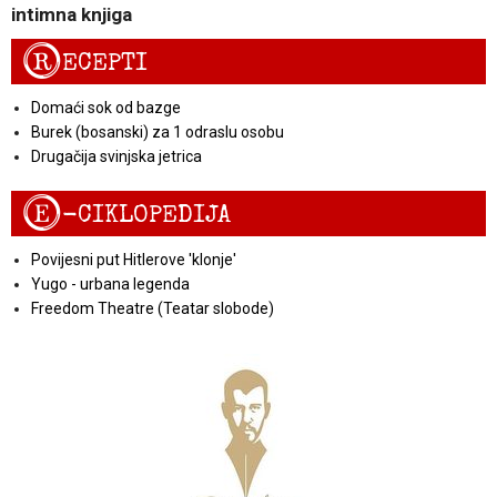
intimna knjiga
R
ECEPTI
Domaći sok od bazge
Burek (bosanski) za 1 odraslu osobu
Drugačija svinjska jetrica
E
-CIKLOPEDIJA
Povijesni put Hitlerove 'klonje'
Yugo - urbana legenda
Freedom Theatre (Teatar slobode)