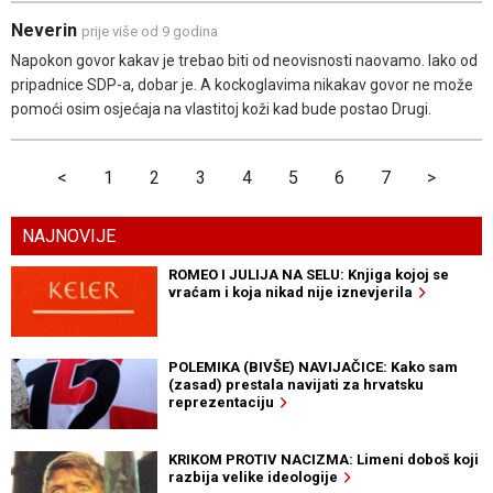
Neverin
prije više od 9 godina
Napokon govor kakav je trebao biti od neovisnosti naovamo. Iako od
pripadnice SDP-a, dobar je. A kockoglavima nikakav govor ne može
pomoći osim osjećaja na vlastitoj koži kad bude postao Drugi.
<
1
2
3
4
5
6
7
>
NAJNOVIJE
ROMEO I JULIJA NA SELU: Knjiga kojoj se
vraćam i koja nikad nije iznevjerila
POLEMIKA (BIVŠE) NAVIJAČICE: Kako sam
(zasad) prestala navijati za hrvatsku
reprezentaciju
KRIKOM PROTIV NACIZMA: Limeni doboš koji
razbija velike ideologije