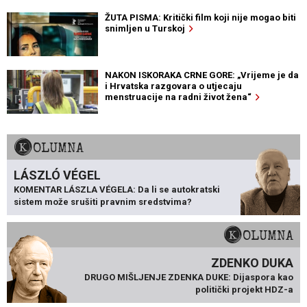
ŽUTA PISMA: Kritički film koji nije mogao biti
snimljen u Turskoj
NAKON ISKORAKA CRNE GORE: „Vrijeme je da
i Hrvatska razgovara o utjecaju
menstruacije na radni život žena“
KOLUMNA
LÁSZLÓ VÉGEL
KOMENTAR LÁSZLA VÉGELA: Da li se autokratski
sistem može srušiti pravnim sredstvima?
KOLUMNA
ZDENKO DUKA
DRUGO MIŠLJENJE ZDENKA DUKE: Dijaspora kao
politički projekt HDZ-a