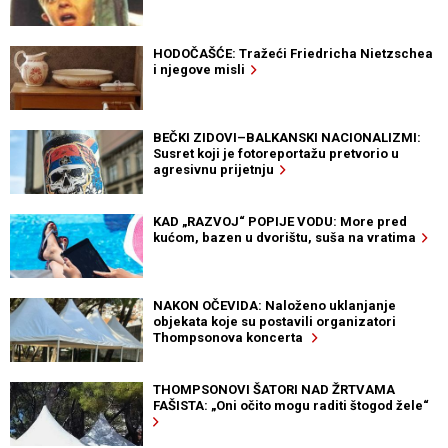
HODOČAŠĆE: Tražeći Friedricha Nietzschea
i njegove misli
BEČKI ZIDOVI–BALKANSKI NACIONALIZMI:
Susret koji je fotoreportažu pretvorio u
agresivnu prijetnju
KAD „RAZVOJ“ POPIJE VODU: More pred
kućom, bazen u dvorištu, suša na vratima
NAKON OČEVIDA: Naloženo uklanjanje
objekata koje su postavili organizatori
Thompsonova koncerta
THOMPSONOVI ŠATORI NAD ŽRTVAMA
FAŠISTA: „Oni očito mogu raditi štogod žele“