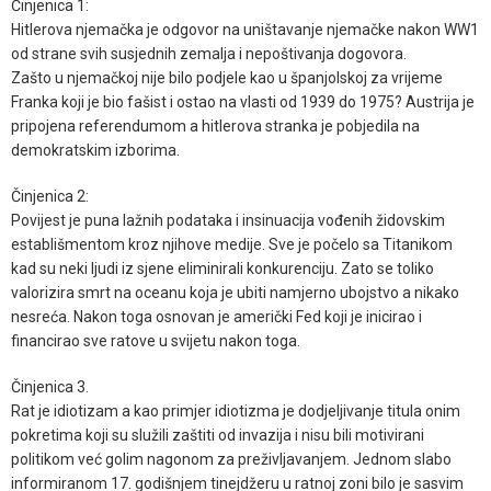
Činjenica 1:
Hitlerova njemačka je odgovor na uništavanje njemačke nakon WW1
od strane svih susjednih zemalja i nepoštivanja dogovora.
Zašto u njemačkoj nije bilo podjele kao u španjolskoj za vrijeme
Franka koji je bio fašist i ostao na vlasti od 1939 do 1975? Austrija je
pripojena referendumom a hitlerova stranka je pobjedila na
demokratskim izborima.
Činjenica 2:
Povijest je puna lažnih podataka i insinuacija vođenih židovskim
establišmentom kroz njihove medije. Sve je počelo sa Titanikom
kad su neki ljudi iz sjene eliminirali konkurenciju. Zato se toliko
valorizira smrt na oceanu koja je ubiti namjerno ubojstvo a nikako
nesreća. Nakon toga osnovan je američki Fed koji je inicirao i
financirao sve ratove u svijetu nakon toga.
Činjenica 3.
Rat je idiotizam a kao primjer idiotizma je dodjeljivanje titula onim
pokretima koji su služili zaštiti od invazija i nisu bili motivirani
politikom već golim nagonom za preživljavanjem. Jednom slabo
informiranom 17. godišnjem tinejdžeru u ratnoj zoni bilo je sasvim