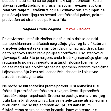
Dapače, među nama su se pojavili neki koji s ponosom zatiru
slavnu i svijetlu tradiciju antifašizma svojim
revizionističkim
relativiziranjem ustaških zločina i krivotvorenjem činjenica
pokušavaju baciti ljagu na hrvatski antifašistički pokret, pokret
predvođen od strane Josipa Broza Tita.
Nagrada Grada Zagreba -
Jakovu Sedlaru
Relativiziranje ustaških zločina je otišlo tako daleko da neki
samoproklamirani antifašisti
nagrađuju glavnog falsifikatora i
krivotvoritelja ustaške sramote
i daju mu nagradu Grada, kao
da to njegovo falsificiranje povijesti podržavaju i svi stanovnici
glavnoga Grada. Što je najgore, onda ti isti koji nagrađuju glavnog
revizionistu povijesti i negatora ustaških zločina licemjerno
dolaze među nas položiti vijenac na spomenik hrabrim mladićima
i djevojkama čiju žrtvu neki danas žele izbrisati iz kolektivne
svijesti hrvatskog naroda.
Ne može se biti antifašist prema potrebi. Ili si antifašist ili si
fašist. Ili promičeš antifašizam u svojem životu ili promičeš
fašističke ideje i vrijednosti. Sredina ne postoji,
nema srednjeg
puta
kojim bi išli oportunisti, koji se ne žele zamjerati niti jednima
ni drugima. Tko se nije spreman
oduprijeti današnjim
filofašistima
negira ne samo hrvatski Ustav već
temeljne