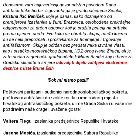
Donosimo vam najuvjerljiviji govor održan povodom Dana
antifašističke borbe. Izgovorila ga je gradonačelnica Sisaka,
Kristina Ikić Baniček
, koja je danas, kako doznajemo od
premijerova izaslanika u šumi Brezovica, oslobođena prekršajne
odgovornosti za drčan odgovor koji je pružila policiji na pritiske
prema njenom uredu. Evo kako se obratila skupu, među kojima
su se neki prepoznali u prozivkama za licemjerje i trgovanje
antifašizmom.
Skup je održan bez predstavnika izvršne vlasti,
kao i sisačko-moslavačkog župana, HDZ-ovog Ivana Žinića, ali je
zato došao zagrebački gradonačelnik Milan Bandić koji u borbi za
Gradsku skupštinu smjera
udovoljiti dijelu zahtjeva ekstremne
desnice s liste Brune Esih
.
'Dok mi nismo pazili'
Poštovani partizani i sudionici narodnooslobodilačkog pokreta,
poštovani antifašisti dozvolite mi da u ime rodnog mjesta
hrvatskog antifašističkog pokreta, u ime Grada Siska i u vaše ime
pozdravim naše drage i uvažene goste:
Valtera Flegu
, izaslanika predsjednice Republike Hrvatske
Jasena Mesića
, izaslanika predsjednika Sabora Republike