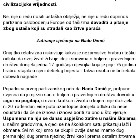
civilizacijske vrijednosti.
Ne, nije u redu nositi ustaška obilježja, ne nije u redu doprinos
partizana oslobođenju Europe od fašizma
dovoditi u pitanje
zbog ustaša koji su stradali kao žrtve poraća
.
Zatiranje sjećanja na Nadu Dimić
Onaj tko relativizira i iskrivljuje kakvu je nezamislivo hrabru i tešku
odluku da svoj
ž
ivot žrtvuje ideji i snovima o boljem i pravednijem
društvu donijela jedna 17-godišnja djevojka koja je prije 76 godina
hrabro stajala u sjeni debelog brijesta - takva osoba ne bi trebala
dobivati nagrade.
Pripadnica prvog partizanskog odreda
Nada Dimić
je, potpuno
svjesna da ju njezin san o boljem i pravednijem društvu dovodi
u
sigurnu pogibiju
, u svom kratkom životu u kojem nije doživjela
ni 20. rođendan, više puta uzastopce donijela odluku da neće
odustati i da će se iznova i iznova boriti za ono u što vjeruje.
Uspomena na nju se danas uspješno zatire u našim školama
,
u našim gradovima, a djeci se na školskom satu prikazuju laži i
obmane. Svi mi koji smo se okupili ovdje danas imamo dug
prema njoj, dug prema njezinoj žrtvi kao i prema ostalim žrtvama