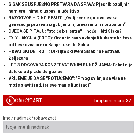
SISAK SE USPJEŠNO PRETVARA DA SPAVA: Pjesnik ozbiljnih
namjera i nimalo uspavljujuće štivo
RAZGOVOR – DINO PEŠUT: „Ovdje će se gotovo svaka
generacija prozvati izgubljenom, prevarenom i propalom“
DJECA SE PITAJU: ''Što će biti sutra'' – hoće li biti Siska?
EX-YU AKCIJA (FOTO): Organizirano uklanjali kukaste križeve
od Leskovca preko Banje Luke do Splita!
HRVATSKI DETROIT: Otkrijte skriveni Sisak na Festivalu
Željezara
LET 3 ODGOVARA KONZERVATIVNIM BUNDŽIJAMA: Fakat nije
daleko od pizde do guzice
VRIJEME JE DA SE "POTUČEMO": "Prvog svibnja se više ne
može slaviti rad, jer sve manje ljudi radi"
K
OMENTARI
broj komentara:
32
Ime / nadimak *(obavezno)