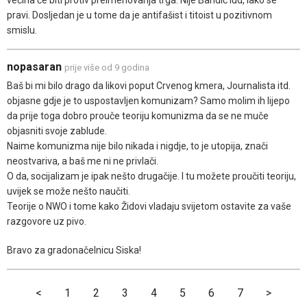
pravi. Dosljedan je u tome da je antifašist i titoist u pozitivnom
smislu.
nopasaran
prije više od 9 godina
Baš bi mi bilo drago da likovi poput Crvenog kmera, Journalista itd.
objasne gdje je to uspostavljen komunizam? Samo molim ih lijepo
da prije toga dobro prouče teoriju komunizma da se ne muče
objasniti svoje zablude.
Naime komunizma nije bilo nikada i nigdje, to je utopija, znači
neostvariva, a baš me ni ne privlači.
O da, socijalizam je ipak nešto drugačije. I tu možete proučiti teoriju,
uvijek se može nešto naučiti.
Teorije o NWO i tome kako Židovi vladaju svijetom ostavite za vaše
razgovore uz pivo.
Bravo za gradonačelnicu Siska!
<
1
2
3
4
5
6
7
>