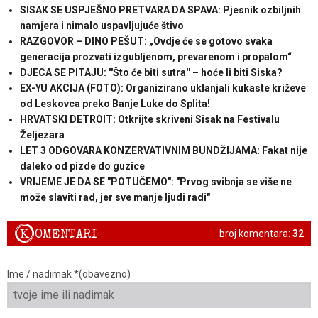
SISAK SE USPJEŠNO PRETVARA DA SPAVA: Pjesnik ozbiljnih
namjera i nimalo uspavljujuće štivo
RAZGOVOR – DINO PEŠUT: „Ovdje će se gotovo svaka
generacija prozvati izgubljenom, prevarenom i propalom“
DJECA SE PITAJU: ''Što će biti sutra'' – hoće li biti Siska?
EX-YU AKCIJA (FOTO): Organizirano uklanjali kukaste križeve
od Leskovca preko Banje Luke do Splita!
HRVATSKI DETROIT: Otkrijte skriveni Sisak na Festivalu
Željezara
LET 3 ODGOVARA KONZERVATIVNIM BUNDŽIJAMA: Fakat nije
daleko od pizde do guzice
VRIJEME JE DA SE "POTUČEMO": "Prvog svibnja se više ne
može slaviti rad, jer sve manje ljudi radi"
K
OMENTARI
broj komentara:
32
Ime / nadimak *(obavezno)