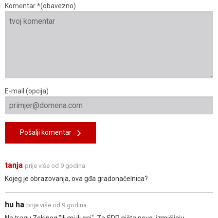
Komentar *(obavezno)
E-mail (opcija)
Pošalji komentar
tanja
prije više od 9 godina
Kojeg je obrazovanja, ova gđa gradonačelnica?
hu ha
prije više od 9 godina
Na tragu Zokinog "ili mi ili oni". Za SDP ništa novo, izmišljaju