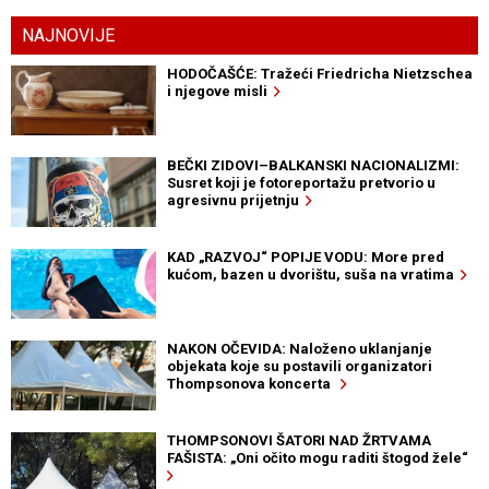
NAJNOVIJE
HODOČAŠĆE: Tražeći Friedricha Nietzschea
i njegove misli
BEČKI ZIDOVI–BALKANSKI NACIONALIZMI:
Susret koji je fotoreportažu pretvorio u
agresivnu prijetnju
KAD „RAZVOJ“ POPIJE VODU: More pred
kućom, bazen u dvorištu, suša na vratima
NAKON OČEVIDA: Naloženo uklanjanje
objekata koje su postavili organizatori
Thompsonova koncerta
THOMPSONOVI ŠATORI NAD ŽRTVAMA
FAŠISTA: „Oni očito mogu raditi štogod žele“