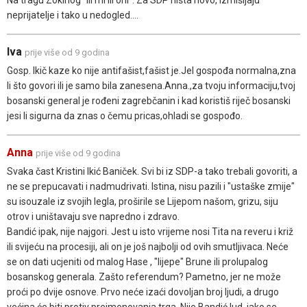
neprijatelje i tako u nedogled....
Iva
prije više od 9 godina
Gosp. Ikič kaze ko nije antifašist,fašist je.Jel gospođa normalna,zna
li što govori ili je samo bila zanesena.Anna.,za tvoju informaciju,tvoj
bosanski general je rođeni zagrebčanin i kad koristiš riječ bosanski
jesi li sigurna da znas o čemu pricas,ohladi se gospođo.
Anna
prije više od 9 godina
Svaka čast Kristini Ikić Baniček. Svi bi iz SDP-a tako trebali govoriti, a
ne se prepucavati i nadmudrivati. Istina, nisu pazili i "ustaške zmije"
su isouzale iz svojih legla, proširile se Lijepom našom, grizu, siju
otrov i uništavaju sve napredno i zdravo.
Bandić ipak, nije najgori. Jest u isto vrijeme nosi Tita na reveru i križ
ili svijeću na procesiji, ali on je još najbolji od ovih smutljivaca. Neće
se on dati ucjeniti od malog Hase , "lijepe" Brune ili prolupalog
bosanskog generala. Zašto referendum? Pametno, jer ne može
proći po dvije osnove. Prvo neće izaći dovoljan broj ljudi, a drugo
većina će biti protiv preimenovanja trga. Nije Bandić lud, iako se