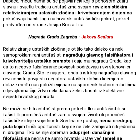
Dapače, među nama su se pojavili neki koji s ponosom zatiru
slavnu i svijetlu tradiciju antifašizma svojim
revizionističkim
relativiziranjem ustaških zločina i krivotvorenjem činjenica
pokušavaju baciti ljagu na hrvatski antifašistički pokret, pokret
predvođen od strane Josipa Broza Tita.
Nagrada Grada Zagreba -
Jakovu Sedlaru
Relativiziranje ustaških zločina je otišlo tako daleko da neki
samoproklamirani antifašisti
nagrađuju glavnog falsifikatora i
krivotvoritelja ustaške sramote
i daju mu nagradu Grada, kao
da to njegovo falsificiranje povijesti podržavaju i svi stanovnici
glavnoga Grada. Što je najgore, onda ti isti koji nagrađuju glavnog
revizionistu povijesti i negatora ustaških zločina licemjerno
dolaze među nas položiti vijenac na spomenik hrabrim mladićima
i djevojkama čiju žrtvu neki danas žele izbrisati iz kolektivne
svijesti hrvatskog naroda.
Ne može se biti antifašist prema potrebi. Ili si antifašist ili si
fašist. Ili promičeš antifašizam u svojem životu ili promičeš
fašističke ideje i vrijednosti. Sredina ne postoji,
nema srednjeg
puta
kojim bi išli oportunisti, koji se ne žele zamjerati niti jednima
ni drugima. Tko se nije spreman
oduprijeti današnjim
filofašistima
negira ne samo hrvatski Ustav već
temeljne