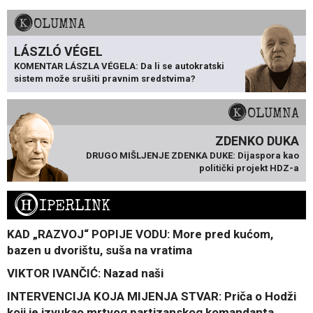
KOLUMNA
LÁSZLÓ VÉGEL
KOMENTAR LÁSZLA VÉGELA: Da li se autokratski
sistem može srušiti pravnim sredstvima?
KOLUMNA
ZDENKO DUKA
DRUGO MIŠLJENJE ZDENKA DUKE: Dijaspora kao
politički projekt HDZ-a
H
IPERLINK
KAD „RAZVOJ“ POPIJE VODU: More pred kućom,
bazen u dvorištu, suša na vratima
VIKTOR IVANČIĆ: Nazad naši
INTERVENCIJA KOJA MIJENJA STVAR: Priča o Hodži
koji je izvukao mrtvog partizanskog komandanta