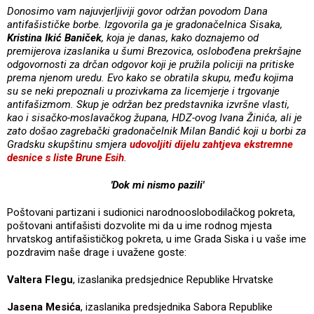
Donosimo vam najuvjerljiviji govor održan povodom Dana
antifašističke borbe. Izgovorila ga je gradonačelnica Sisaka,
Kristina Ikić Baniček
, koja je danas, kako doznajemo od
premijerova izaslanika u šumi Brezovica, oslobođena prekršajne
odgovornosti za drčan odgovor koji je pružila policiji na pritiske
prema njenom uredu. Evo kako se obratila skupu, među kojima
su se neki prepoznali u prozivkama za licemjerje i trgovanje
antifašizmom.
Skup je održan bez predstavnika izvršne vlasti,
kao i sisačko-moslavačkog župana, HDZ-ovog Ivana Žinića, ali je
zato došao zagrebački gradonačelnik Milan Bandić koji u borbi za
Gradsku skupštinu smjera
udovoljiti dijelu zahtjeva ekstremne
desnice s liste Brune Esih
.
'Dok mi nismo pazili'
Poštovani partizani i sudionici narodnooslobodilačkog pokreta,
poštovani antifašisti dozvolite mi da u ime rodnog mjesta
hrvatskog antifašističkog pokreta, u ime Grada Siska i u vaše ime
pozdravim naše drage i uvažene goste:
Valtera Flegu
, izaslanika predsjednice Republike Hrvatske
Jasena Mesića
, izaslanika predsjednika Sabora Republike