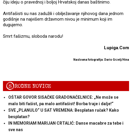
čiju ideju o pravednoj i boljoj Hrvatskoj danas baštinimo.
Antifašisti su nas zadužili i obilježavanje njihovog dana jednom
godišnje na najvišem državnom nivou je minimum koji im
dugujemo.
Smrt fašizmu, sloboda narodu!
Lupiga.Com
Naslovna fotografija: Dario Grzelj/Hina
S
RODNE NOVICE
OŠTAR GOVOR SISAČKE GRADONAČELNICE: „Ne može se
malo biti fašist, pa malo antifašist! Borba traje i dalje!“
SVE „PLANULO“ U SAT VREMENA: Besplatan ručak? Kako
besplatan?
IN MEMORIAM MARIJAN CRTALIĆ: Danse macabre za tebe i
sve nas