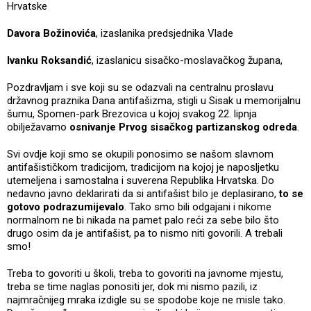
Hrvatske
Davora Božinovića
, izaslanika predsjednika Vlade
Ivanku Roksandić
, izaslanicu sisačko-moslavačkog župana,
Pozdravljam i sve koji su se odazvali na centralnu proslavu
državnog praznika Dana antifašizma, stigli u Sisak u memorijalnu
šumu, Spomen-park Brezovica u kojoj svakog 22. lipnja
obilježavamo
osnivanje Prvog sisačkog partizanskog odreda
.
Svi ovdje koji smo se okupili ponosimo se našom slavnom
antifašističkom tradicijom, tradicijom na kojoj je naposljetku
utemeljena i samostalna i suverena Republika Hrvatska. Do
nedavno javno deklarirati da si antifašist bilo je deplasirano,
to se
gotovo podrazumijevalo
. Tako smo bili odgajani i nikome
normalnom ne bi nikada na pamet palo reći za sebe bilo što
drugo osim da je antifašist, pa to nismo niti govorili. A trebali
smo!
Treba to govoriti u školi, treba to govoriti na javnome mjestu,
treba se time naglas ponositi jer, dok mi nismo pazili, iz
najmračnijeg mraka izdigle su se spodobe koje ne misle tako.