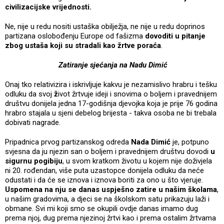
civilizacijske vrijednosti.
Ne, nije u redu nositi ustaška obilježja, ne nije u redu doprinos
partizana oslobođenju Europe od fašizma
dovoditi u pitanje
zbog ustaša koji su stradali kao žrtve poraća
.
Zatiranje sjećanja na Nadu Dimić
Onaj tko relativizira i iskrivljuje kakvu je nezamislivo hrabru i tešku
odluku da svoj
ž
ivot žrtvuje ideji i snovima o boljem i pravednijem
društvu donijela jedna 17-godišnja djevojka koja je prije 76 godina
hrabro stajala u sjeni debelog brijesta - takva osoba ne bi trebala
dobivati nagrade.
Pripadnica prvog partizanskog odreda
Nada Dimić
je, potpuno
svjesna da ju njezin san o boljem i pravednijem društvu dovodi
u
sigurnu pogibiju
, u svom kratkom životu u kojem nije doživjela
ni 20. rođendan, više puta uzastopce donijela odluku da neće
odustati i da će se iznova i iznova boriti za ono u što vjeruje.
Uspomena na nju se danas uspješno zatire u našim školama
,
u našim gradovima, a djeci se na školskom satu prikazuju laži i
obmane. Svi mi koji smo se okupili ovdje danas imamo dug
prema njoj, dug prema njezinoj žrtvi kao i prema ostalim žrtvama