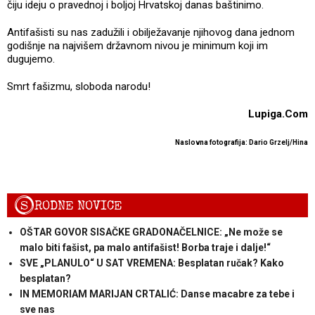
čiju ideju o pravednoj i boljoj Hrvatskoj danas baštinimo.
Antifašisti su nas zadužili i obilježavanje njihovog dana jednom
godišnje na najvišem državnom nivou je minimum koji im
dugujemo.
Smrt fašizmu, sloboda narodu!
Lupiga.Com
Naslovna fotografija: Dario Grzelj/Hina
S
RODNE NOVICE
OŠTAR GOVOR SISAČKE GRADONAČELNICE: „Ne može se
malo biti fašist, pa malo antifašist! Borba traje i dalje!“
SVE „PLANULO“ U SAT VREMENA: Besplatan ručak? Kako
besplatan?
IN MEMORIAM MARIJAN CRTALIĆ: Danse macabre za tebe i
sve nas