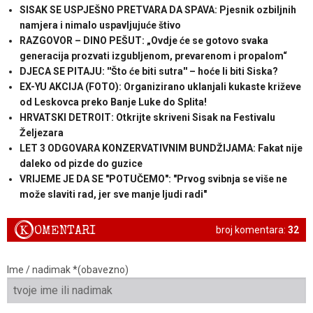
SISAK SE USPJEŠNO PRETVARA DA SPAVA: Pjesnik ozbiljnih
namjera i nimalo uspavljujuće štivo
RAZGOVOR – DINO PEŠUT: „Ovdje će se gotovo svaka
generacija prozvati izgubljenom, prevarenom i propalom“
DJECA SE PITAJU: ''Što će biti sutra'' – hoće li biti Siska?
EX-YU AKCIJA (FOTO): Organizirano uklanjali kukaste križeve
od Leskovca preko Banje Luke do Splita!
HRVATSKI DETROIT: Otkrijte skriveni Sisak na Festivalu
Željezara
LET 3 ODGOVARA KONZERVATIVNIM BUNDŽIJAMA: Fakat nije
daleko od pizde do guzice
VRIJEME JE DA SE "POTUČEMO": "Prvog svibnja se više ne
može slaviti rad, jer sve manje ljudi radi"
K
OMENTARI
broj komentara:
32
Ime / nadimak *(obavezno)