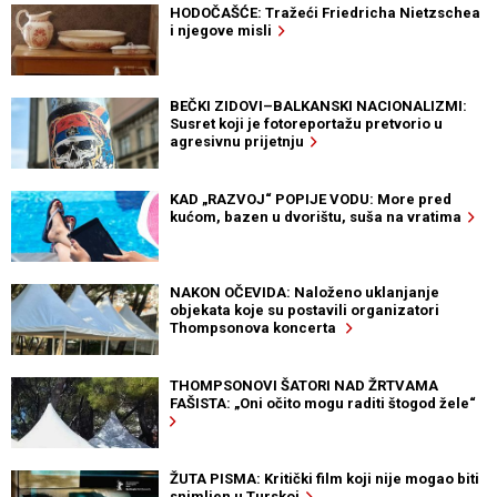
HODOČAŠĆE: Tražeći Friedricha Nietzschea
i njegove misli
BEČKI ZIDOVI–BALKANSKI NACIONALIZMI:
Susret koji je fotoreportažu pretvorio u
agresivnu prijetnju
KAD „RAZVOJ“ POPIJE VODU: More pred
kućom, bazen u dvorištu, suša na vratima
NAKON OČEVIDA: Naloženo uklanjanje
objekata koje su postavili organizatori
Thompsonova koncerta
THOMPSONOVI ŠATORI NAD ŽRTVAMA
FAŠISTA: „Oni očito mogu raditi štogod žele“
ŽUTA PISMA: Kritički film koji nije mogao biti
snimljen u Turskoj