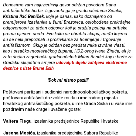
Donosimo vam najuvjerljiviji govor održan povodom Dana
antifašističke borbe. Izgovorila ga je gradonačelnica Sisaka,
Kristina Ikić Baniček
, koja je danas, kako doznajemo od
premijerova izaslanika u šumi Brezovica, oslobođena prekršajne
odgovornosti za drčan odgovor koji je pružila policiji na pritiske
prema njenom uredu. Evo kako se obratila skupu, među kojima
su se neki prepoznali u prozivkama za licemjerje i trgovanje
antifašizmom.
Skup je održan bez predstavnika izvršne vlasti,
kao i sisačko-moslavačkog župana, HDZ-ovog Ivana Žinića, ali je
zato došao zagrebački gradonačelnik Milan Bandić koji u borbi za
Gradsku skupštinu smjera
udovoljiti dijelu zahtjeva ekstremne
desnice s liste Brune Esih
.
'Dok mi nismo pazili'
Poštovani partizani i sudionici narodnooslobodilačkog pokreta,
poštovani antifašisti dozvolite mi da u ime rodnog mjesta
hrvatskog antifašističkog pokreta, u ime Grada Siska i u vaše ime
pozdravim naše drage i uvažene goste:
Valtera Flegu
, izaslanika predsjednice Republike Hrvatske
Jasena Mesića
, izaslanika predsjednika Sabora Republike