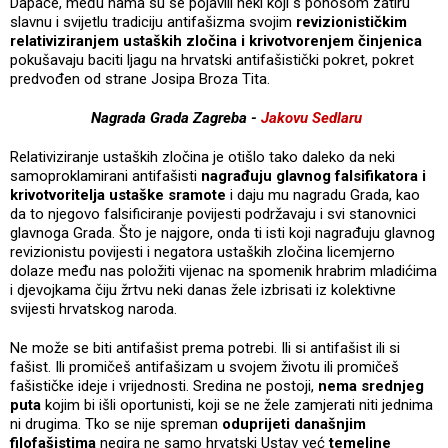
Dapače, među nama su se pojavili neki koji s ponosom zatiru
slavnu i svijetlu tradiciju antifašizma svojim
revizionističkim
relativiziranjem ustaških zločina i krivotvorenjem činjenica
pokušavaju baciti ljagu na hrvatski antifašistički pokret, pokret
predvođen od strane Josipa Broza Tita.
Nagrada Grada Zagreba -
Jakovu Sedlaru
Relativiziranje ustaških zločina je otišlo tako daleko da neki
samoproklamirani antifašisti
nagrađuju glavnog falsifikatora i
krivotvoritelja ustaške sramote
i daju mu nagradu Grada, kao
da to njegovo falsificiranje povijesti podržavaju i svi stanovnici
glavnoga Grada. Što je najgore, onda ti isti koji nagrađuju glavnog
revizionistu povijesti i negatora ustaških zločina licemjerno
dolaze među nas položiti vijenac na spomenik hrabrim mladićima
i djevojkama čiju žrtvu neki danas žele izbrisati iz kolektivne
svijesti hrvatskog naroda.
Ne može se biti antifašist prema potrebi. Ili si antifašist ili si
fašist. Ili promičeš antifašizam u svojem životu ili promičeš
fašističke ideje i vrijednosti. Sredina ne postoji,
nema srednjeg
puta
kojim bi išli oportunisti, koji se ne žele zamjerati niti jednima
ni drugima. Tko se nije spreman
oduprijeti današnjim
filofašistima
negira ne samo hrvatski Ustav već
temeljne