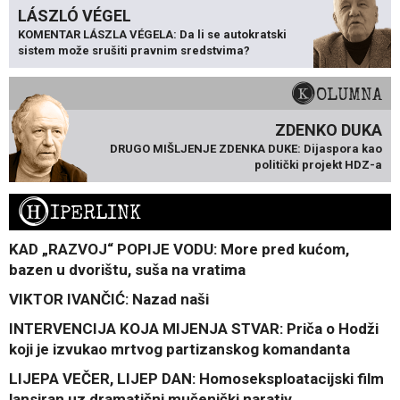
LÁSZLÓ VÉGEL
KOMENTAR LÁSZLA VÉGELA: Da li se autokratski
sistem može srušiti pravnim sredstvima?
KOLUMNA
ZDENKO DUKA
DRUGO MIŠLJENJE ZDENKA DUKE: Dijaspora kao
politički projekt HDZ-a
H
IPERLINK
KAD „RAZVOJ“ POPIJE VODU: More pred kućom,
bazen u dvorištu, suša na vratima
VIKTOR IVANČIĆ: Nazad naši
INTERVENCIJA KOJA MIJENJA STVAR: Priča o Hodži
koji je izvukao mrtvog partizanskog komandanta
LIJEPA VEČER, LIJEP DAN: Homoseksploatacijski film
lansiran uz dramatični mučenički narativ