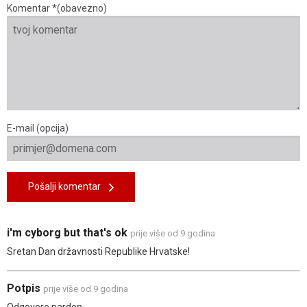
Komentar *(obavezno)
E-mail (opcija)
Pošalji komentar
i'm cyborg but that's ok
prije više od 9 godina
Sretan Dan državnosti Republike Hrvatske!
Potpis
prije više od 9 godina
Odgovore pardon.