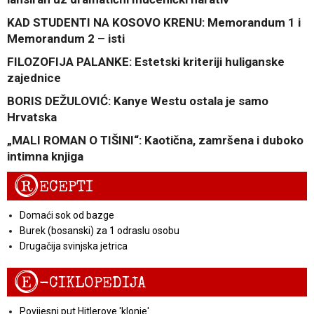
KAD STUDENTI NA KOSOVO KRENU: Memorandum 1 i
Memorandum 2 – isti
FILOZOFIJA PALANKE: Estetski kriteriji huliganske
zajednice
BORIS DEŽULOVIĆ: Kanye Westu ostala je samo
Hrvatska
„MALI ROMAN O TIŠINI“: Kaotična, zamršena i duboko
intimna knjiga
R
ECEPTI
Domaći sok od bazge
Burek (bosanski) za 1 odraslu osobu
Drugačija svinjska jetrica
E
-CIKLOPEDIJA
Povijesni put Hitlerove 'klonje'