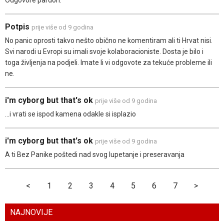
Potpis
prije više od 9 godina
No panic oprosti takvo nešto obično ne komentiram ali ti Hrvat nisi.
Svi narodi u Evropi su imali svoje kolaboracioniste. Dosta je bilo i
toga življenja na podjeli. Imate li vi odgovote za tekuće probleme ili
ne.
i'm cyborg but that's ok
prije više od 9 godina
...i vrati se ispod kamena odakle si isplazio
i'm cyborg but that's ok
prije više od 9 godina
A ti Bez Panike poštedi nad svog lupetanje i preseravanja
<
1
2
3
4
5
6
7
>
NAJNOVIJE