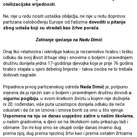
civilizacijske vrijednosti.
Ne, nije u redu nositi ustaška obilježja, ne nije u redu doprinos
partizana oslobođenju Europe od fašizma
dovoditi u pitanje
zbog ustaša koji su stradali kao žrtve poraća
.
Zatiranje sjećanja na Nadu Dimić
Onaj tko relativizira i iskrivljuje kakvu je nezamislivo hrabru i tešku
odluku da svoj
ž
ivot žrtvuje ideji i snovima o boljem i pravednijem
društvu donijela jedna 17-godišnja djevojka koja je prije 76 godina
hrabro stajala u sjeni debelog brijesta - takva osoba ne bi trebala
dobivati nagrade.
Pripadnica prvog partizanskog odreda
Nada Dimić
je, potpuno
svjesna da ju njezin san o boljem i pravednijem društvu dovodi
u
sigurnu pogibiju
, u svom kratkom životu u kojem nije doživjela
ni 20. rođendan, više puta uzastopce donijela odluku da neće
odustati i da će se iznova i iznova boriti za ono u što vjeruje.
Uspomena na nju se danas uspješno zatire u našim školama
,
u našim gradovima, a djeci se na školskom satu prikazuju laži i
obmane. Svi mi koji smo se okupili ovdje danas imamo dug
prema njoj, dug prema njezinoj žrtvi kao i prema ostalim žrtvama