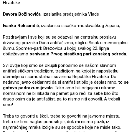
Hrvatske
Davora Božinovića
, izaslanika predsjednika Vlade
Ivanku Roksandić
, izaslanicu sisačko-moslavačkog župana,
Pozdravljam i sve koji su se odazvali na centralnu proslavu
državnog praznika Dana antifašizma, stigli u Sisak u memorijalnu
šumu, Spomen-park Brezovica u kojoj svakog 22. lipnja
obilježavamo
osnivanje Prvog sisačkog partizanskog odreda
.
Svi ovdje koji smo se okupili ponosimo se našom slavnom
antifašističkom tradicijom, tradicijom na kojoj je naposljetku
utemeljena i samostalna i suverena Republika Hrvatska. Do
nedavno javno deklarirati da si antifašist bilo je deplasirano,
to se
gotovo podrazumijevalo
. Tako smo bili odgajani i nikome
normalnom ne bi nikada na pamet palo reći za sebe bilo što
drugo osim da je antifašist, pa to nismo niti govorili. A trebali
smo!
Treba to govoriti u školi, treba to govoriti na javnome mjestu,
treba se time naglas ponositi jer, dok mi nismo pazili, iz
najmračnijeg mraka izdigle su se spodobe koje ne misle tako.