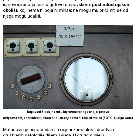
isprovociranoga sna, u gotovo stripovskom,
postindustrijskom
okolišu
koji nema ni boja ni mirisa; ne mogu mu prići, niti se od
njega mogu udaljiti.
Uspavani Sisak, na rubu isprovociranoga sna, u gotovo
stripovskom, postindustrijskom okolišu koji nema ni boja ni mirisa (FOTO: Lupiga.Com)
Matasović je neposredan i u ocjeni zaostalosti društva i
društvenih patologija diljem svijeta. U drugom dijelu