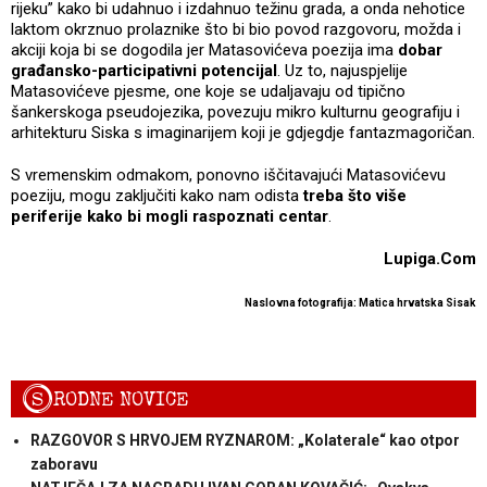
rijeku” kako bi udahnuo i izdahnuo težinu grada, a onda nehotice
laktom okrznuo prolaznike što bi bio povod razgovoru, možda i
akciji koja bi se dogodila jer Matasovićeva poezija ima
dobar
građansko-participativni potencijal
. Uz to, najuspjelije
Matasovićeve pjesme, one koje se udaljavaju od tipično
šankerskoga pseudojezika, povezuju mikro kulturnu geografiju i
arhitekturu Siska s imaginarijem koji je gdjegdje fantazmagoričan.
S vremenskim odmakom, ponovno iščitavajući Matasovićevu
poeziju, mogu zaključiti kako nam odista
treba što više
periferije kako bi mogli raspoznati centar
.
Lupiga.Com
Naslovna fotografija: Matica hrvatska Sisak
S
RODNE NOVICE
RAZGOVOR S HRVOJEM RYZNAROM: „Kolaterale“ kao otpor
zaboravu