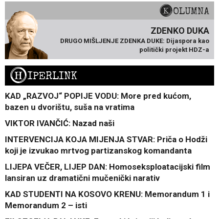
KOLUMNA
ZDENKO DUKA
DRUGO MIŠLJENJE ZDENKA DUKE: Dijaspora kao
politički projekt HDZ-a
H
IPERLINK
KAD „RAZVOJ“ POPIJE VODU: More pred kućom,
bazen u dvorištu, suša na vratima
VIKTOR IVANČIĆ: Nazad naši
INTERVENCIJA KOJA MIJENJA STVAR: Priča o Hodži
koji je izvukao mrtvog partizanskog komandanta
LIJEPA VEČER, LIJEP DAN: Homoseksploatacijski film
lansiran uz dramatični mučenički narativ
KAD STUDENTI NA KOSOVO KRENU: Memorandum 1 i
Memorandum 2 – isti