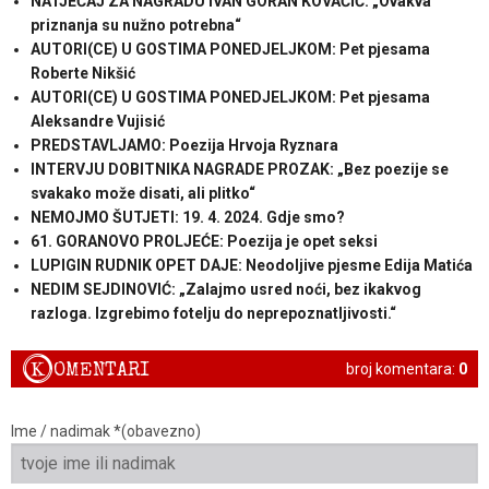
NATJEČAJ ZA NAGRADU IVAN GORAN KOVAČIĆ: „Ovakva
priznanja su nužno potrebna“
AUTORI(CE) U GOSTIMA PONEDJELJKOM: Pet pjesama
Roberte Nikšić
AUTORI(CE) U GOSTIMA PONEDJELJKOM: Pet pjesama
Aleksandre Vujisić
PREDSTAVLJAMO: Poezija Hrvoja Ryznara
INTERVJU DOBITNIKA NAGRADE PROZAK: „Bez poezije se
svakako može disati, ali plitko“
NEMOJMO ŠUTJETI: 19. 4. 2024. Gdje smo?
61. GORANOVO PROLJEĆE: Poezija je opet seksi
LUPIGIN RUDNIK OPET DAJE: Neodoljive pjesme Edija Matića
NEDIM SEJDINOVIĆ: „Zalajmo usred noći, bez ikakvog
razloga. Izgrebimo fotelju do neprepoznatljivosti.“
K
OMENTARI
broj komentara:
0
Ime / nadimak *(obavezno)