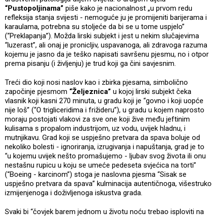
“Pustopoljinama”
piše kako je nacionalnost „u prvom redu
refleksija stanja svijesti - nemoguće ju je promijeniti barijerama i
karaulama, potrebna su stoljeće da bi se u tome uspjelo”
(“Preklapanja”). Možda lirski subjekt i jest u nekim slučajevima
“luzerast”, ali onaj je pronicljiv, uspavanoga, ali zdravoga razuma
kojemu je jasno da je teško napisati savršenu pjesmu, no i otpor
prema pisanju (i življenju) je trud koji ga čini savjesnim.
Treći dio koji nosi naslov kao i zbirka pjesama, simbolično
započinje pjesmom
“Željeznica”
u kojoj lirski subjekt čeka
vlasnik koji kasni 270 minuta, u gradu koji je “govno i koji uopće
nije loš” (“O trigliceridima i frižideru”), u gradu u kojem naprosto
moraju postojati vlakovi za sve one koji žive među jeftinim
kulisama s propalom industrijom, uz vodu, uvijek hladnu, i
mutnjikavu. Grad koji se uspješno pretvara da spava boluje od
nekoliko bolesti - ignoriranja, izrugivanja i napuštanja, grad je to
“u kojemu uvijek nešto promašujemo - ljubav svog života ili onu
nestašnu rupicu u koju se umeće pedeseta svjećica na torti”
(“Boeing - karcinom”) stoga je naslovna pjesma “Sisak se
uspješno pretvara da spava” kulminacija autentičnoga, višestruko
izmijenjenoga i doživljenoga iskustva grada.
Svaki bi “čovjek barem jednom u životu noću trebao isploviti na