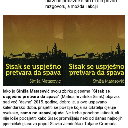
okrznuo prolaznike što bi bio povod
razgovoru, a možda i akciji.
Iako je
Siniša Matasović
svoju zbirku pjesama
“Sisak se
uspješno pretvara da spava”
(Matica hrvatska Sisak) objavio,
sad već “davne” 2015. godine, dobro je, u ovo uspavano
kalendarsko doba, prisjetiti se poezije koja na čitatelja djeluje
svakako,
samo ne uspavljujuće
. Ne treba posebno isticati, ali
nije loše podsjetiti kako Sisak promišljaju neki od danas najboljih
pjesničkih glasova poput Slavka Jendrička i Tatjane Gromača.