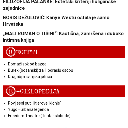
FILOZOFIJA PALANKE: Estetski kriteriji huliganske
zajednice
BORIS DEŽULOVIĆ: Kanye Westu ostala je samo
Hrvatska
„MALI ROMAN O TIŠINI“: Kaotična, zamršena i duboko
intimna knjiga
R
ECEPTI
Domaći sok od bazge
Burek (bosanski) za 1 odraslu osobu
Drugačija svinjska jetrica
E
-CIKLOPEDIJA
Povijesni put Hitlerove 'klonje'
Yugo - urbana legenda
Freedom Theatre (Teatar slobode)