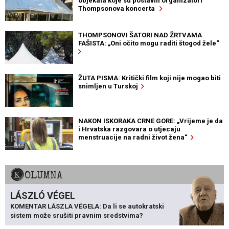
objekata koje su postavili organizatori
Thompsonova koncerta
THOMPSONOVI ŠATORI NAD ŽRTVAMA
FAŠISTA: „Oni očito mogu raditi štogod žele“
ŽUTA PISMA: Kritički film koji nije mogao biti
snimljen u Turskoj
NAKON ISKORAKA CRNE GORE: „Vrijeme je da
i Hrvatska razgovara o utjecaju
menstruacije na radni život žena“
KOLUMNA
LÁSZLÓ VÉGEL
KOMENTAR LÁSZLA VÉGELA: Da li se autokratski
sistem može srušiti pravnim sredstvima?