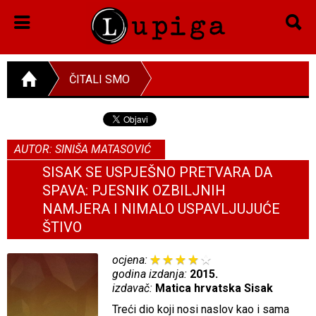
ČITALI SMO
AUTOR: SINIŠA MATASOVIĆ
SISAK SE USPJEŠNO PRETVARA DA
SPAVA: PJESNIK OZBILJNIH
NAMJERA I NIMALO USPAVLJUJUĆE
ŠTIVO
ocjena:
godina izdanja:
2015.
izdavač:
Matica hrvatska Sisak
Treći dio koji nosi naslov kao i sama