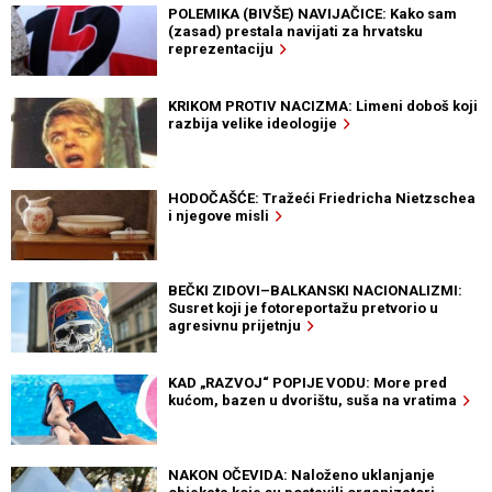
POLEMIKA (BIVŠE) NAVIJAČICE: Kako sam
(zasad) prestala navijati za hrvatsku
reprezentaciju
KRIKOM PROTIV NACIZMA: Limeni doboš koji
razbija velike ideologije
HODOČAŠĆE: Tražeći Friedricha Nietzschea
i njegove misli
BEČKI ZIDOVI–BALKANSKI NACIONALIZMI:
Susret koji je fotoreportažu pretvorio u
agresivnu prijetnju
KAD „RAZVOJ“ POPIJE VODU: More pred
kućom, bazen u dvorištu, suša na vratima
NAKON OČEVIDA: Naloženo uklanjanje