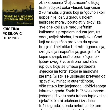
zbirka počinje “Željeznicom” u kojoj
lirski subjekt čeka vlasnik koji kasni
270 minuta, u gradu koji je “govno i koji
uopće nije loš”, u gradu u kojem
naprosto moraju postojati vlakovi za
sve one koji žive među jeftinim
KRISTINA
kulisama s propalom industrijom, uz
POSILOVIĆ
vodu, uvijek hladnu, i mutnjikavu. Grad
08. 12. 2017.
koji se uspješno pretvara da spava
boluje od nekoliko bolesti - ignoriranja,
izrugivanja i napuštanja, grad je to “u
kojemu uvijek nešto promašujemo -
ljubav svog života ili onu nestašnu
rupicu u koju se umeće pedeseta
svjećica na torti” stoga je naslovna
pjesma “Sisak se uspješno pretvara da
spava” kulminacija autentičnoga,
višestruko izmijenjenoga i doživljenoga
iskustva grada. Svaki bi “čovjek barem
jednom u životu noću trebao isploviti na
rijeku” kako bi udahnuo i izdahnuo
težinu grada, a onda nehotice laktom