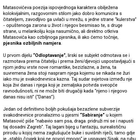
Matasovićeva poezija ispovjednoga karaktera obilježena
kolokvijalnim, razgovornim stilom jako dobro komunicira s
čitateljem, zavodljivo ga uvlači u mrežu, s jedne strane “kulerstva”
- opuštenoga zarona u život i njegov besmisao te, s druge
strane, u melankoliju koja nasumično, ali direktno otkriva
Matasovića kao ozbiljnoga pjesnika, ili ako ćemo točnije,
pjesnika ozbiljnih namjera
.
U prvom dijelu
“Odloptavanje”
, lirski se subjekt odmotava se i
razmotava prema čitatelju i prema ženi/djevojci uspostavljajući s
njom jednu vrste nove romantike, bezizlazne, a žena, ta
suvremena žena stoji naspram njega kojemu se nikada ne žuri
iako mu je svakodnevnica kazna. Taj sudar svjetova između nje
koja živi danas i njega koji je zemaljska potvrda sveopće
ravnodušnosti, ni ne može biti drugačiji kada “njeno i njegovo
danas nisu isti” (“Danas”).
Jedan od definitivno boljih pokušaja bezazlene subverzije
svakodnevnice pronalazimo u pjesmi
“Sabiranje”
u kojem
Matasović piše “nabavio sam psa, draga. pridruži mi se i napusti
taj dosadni Zagreb”. Taj lagani bijeg u fantaziju, surealističnu
prirodu u kojoj nema zaglušujuće buke i suvišnih riječi, tamo gdje
je „stablo čovjek koji ne govori mnogo“ je uspavani Sisak, na rubu