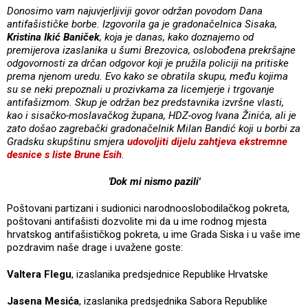
Donosimo vam najuvjerljiviji govor održan povodom Dana
antifašističke borbe. Izgovorila ga je gradonačelnica Sisaka,
Kristina Ikić Baniček
, koja je danas, kako doznajemo od
premijerova izaslanika u šumi Brezovica, oslobođena prekršajne
odgovornosti za drčan odgovor koji je pružila policiji na pritiske
prema njenom uredu. Evo kako se obratila skupu, među kojima
su se neki prepoznali u prozivkama za licemjerje i trgovanje
antifašizmom.
Skup je održan bez predstavnika izvršne vlasti,
kao i sisačko-moslavačkog župana, HDZ-ovog Ivana Žinića, ali je
zato došao zagrebački gradonačelnik Milan Bandić koji u borbi za
Gradsku skupštinu smjera
udovoljiti dijelu zahtjeva ekstremne
desnice s liste Brune Esih
.
'Dok mi nismo pazili'
Poštovani partizani i sudionici narodnooslobodilačkog pokreta,
poštovani antifašisti dozvolite mi da u ime rodnog mjesta
hrvatskog antifašističkog pokreta, u ime Grada Siska i u vaše ime
pozdravim naše drage i uvažene goste:
Valtera Flegu
, izaslanika predsjednice Republike Hrvatske
Jasena Mesića
, izaslanika predsjednika Sabora Republike