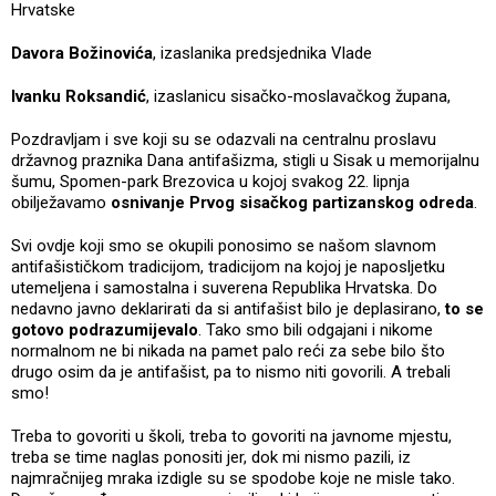
Hrvatske
Davora Božinovića
, izaslanika predsjednika Vlade
Ivanku Roksandić
, izaslanicu sisačko-moslavačkog župana,
Pozdravljam i sve koji su se odazvali na centralnu proslavu
državnog praznika Dana antifašizma, stigli u Sisak u memorijalnu
šumu, Spomen-park Brezovica u kojoj svakog 22. lipnja
obilježavamo
osnivanje Prvog sisačkog partizanskog odreda
.
Svi ovdje koji smo se okupili ponosimo se našom slavnom
antifašističkom tradicijom, tradicijom na kojoj je naposljetku
utemeljena i samostalna i suverena Republika Hrvatska. Do
nedavno javno deklarirati da si antifašist bilo je deplasirano,
to se
gotovo podrazumijevalo
. Tako smo bili odgajani i nikome
normalnom ne bi nikada na pamet palo reći za sebe bilo što
drugo osim da je antifašist, pa to nismo niti govorili. A trebali
smo!
Treba to govoriti u školi, treba to govoriti na javnome mjestu,
treba se time naglas ponositi jer, dok mi nismo pazili, iz
najmračnijeg mraka izdigle su se spodobe koje ne misle tako.