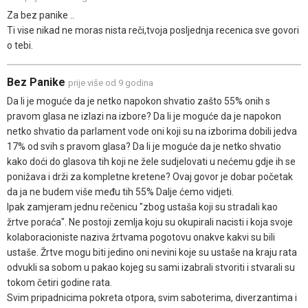
Za bez panike ..
Ti vise nikad ne moras nista reči,tvoja posljednja recenica sve govori
o tebi.
Bez Panike
prije više od 9 godina
Da li je moguće da je netko napokon shvatio zašto 55% onih s
pravom glasa ne izlazi na izbore? Da li je moguće da je napokon
netko shvatio da parlament vode oni koji su na izborima dobili jedva
17% od svih s pravom glasa? Da li je moguće da je netko shvatio
kako doći do glasova tih koji ne žele sudjelovati u nećemu gdje ih se
ponižava i drži za kompletne kretene? Ovaj govor je dobar početak
da ja ne budem više među tih 55% Dalje ćemo vidjeti.
Ipak zamjeram jednu rečenicu "zbog ustaša koji su stradali kao
žrtve poraća". Ne postoji zemlja koju su okupirali nacisti i koja svoje
kolaboracioniste naziva žrtvama pogotovu onakve kakvi su bili
ustaše. Žrtve mogu biti jedino oni nevini koje su ustaše na kraju rata
odvukli sa sobom u pakao kojeg su sami izabrali stvoriti i stvarali su
tokom četiri godine rata.
Svim pripadnicima pokreta otpora, svim saboterima, diverzantima i