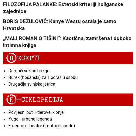
FILOZOFIJA PALANKE: Estetski kriteriji huliganske
zajednice
BORIS DEŽULOVIĆ: Kanye Westu ostala je samo
Hrvatska
„MALI ROMAN O TIŠINI“: Kaotična, zamršena i duboko
intimna knjiga
R
ECEPTI
Domaći sok od bazge
Burek (bosanski) za 1 odraslu osobu
Drugačija svinjska jetrica
E
-CIKLOPEDIJA
Povijesni put Hitlerove 'klonje'
Yugo - urbana legenda
Freedom Theatre (Teatar slobode)