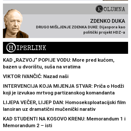
KOLUMNA
ZDENKO DUKA
DRUGO MIŠLJENJE ZDENKA DUKE: Dijaspora kao
politički projekt HDZ-a
H
IPERLINK
KAD „RAZVOJ“ POPIJE VODU: More pred kućom,
bazen u dvorištu, suša na vratima
VIKTOR IVANČIĆ: Nazad naši
INTERVENCIJA KOJA MIJENJA STVAR: Priča o Hodži
koji je izvukao mrtvog partizanskog komandanta
LIJEPA VEČER, LIJEP DAN: Homoseksploatacijski film
lansiran uz dramatični mučenički narativ
KAD STUDENTI NA KOSOVO KRENU: Memorandum 1 i
Memorandum 2 – isti