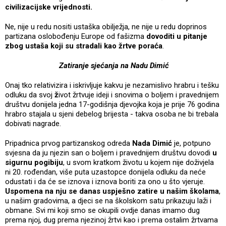
civilizacijske vrijednosti.
Ne, nije u redu nositi ustaška obilježja, ne nije u redu doprinos
partizana oslobođenju Europe od fašizma
dovoditi u pitanje
zbog ustaša koji su stradali kao žrtve poraća
.
Zatiranje sjećanja na Nadu Dimić
Onaj tko relativizira i iskrivljuje kakvu je nezamislivo hrabru i tešku
odluku da svoj
ž
ivot žrtvuje ideji i snovima o boljem i pravednijem
društvu donijela jedna 17-godišnja djevojka koja je prije 76 godina
hrabro stajala u sjeni debelog brijesta - takva osoba ne bi trebala
dobivati nagrade.
Pripadnica prvog partizanskog odreda
Nada Dimić
je, potpuno
svjesna da ju njezin san o boljem i pravednijem društvu dovodi
u
sigurnu pogibiju
, u svom kratkom životu u kojem nije doživjela
ni 20. rođendan, više puta uzastopce donijela odluku da neće
odustati i da će se iznova i iznova boriti za ono u što vjeruje.
Uspomena na nju se danas uspješno zatire u našim školama
,
u našim gradovima, a djeci se na školskom satu prikazuju laži i
obmane. Svi mi koji smo se okupili ovdje danas imamo dug
prema njoj, dug prema njezinoj žrtvi kao i prema ostalim žrtvama