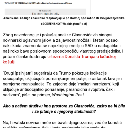
Amerikanci nadugo i naširoko raspravljaju o poslovnoj sposobnosti svoj predsjednika
(SCREENSHOT Washington Post)
Zbog navedenog je i pokušaj analize Glasnovićevih sinopsi
novinarski uglavnom jalov, a za javnost možda i štetan posao,
čak i kada znamo da se najozbiljniji mediji u SAD-u nadugačko i
naširoko bave poslovnom sposobnošću vlastitog predsjednika, i
pritom članke ilustriraju
crtežima Donalda Trumpa u luđačkoj
košulji
.
"Drugi [psihijatri] sugeriraju da Trump pokazuje indikacije
sociopatije, uključujući pomanjkanje empatije, izostanak krivnje i
namjerne manipulacije. To zajedno daje 'maligni narcizam', koji
uključuje antisocijalno ponašanje, paranoidna svojstva, čak i
sadizam", piše, na primjer,
Washington Post
.
Ako u našem društvu ima prostora za Glasnovića, zašto ne bi bilo
i za pitanje o njegovoj stabilnosti?
No, hrvatski novinari neće se baviti dijagnozama, već će koristiti