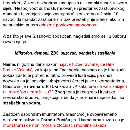
Uostalom, Zakon o izborima zastupnika u Hrvatski sabor, u svom
dijelu "Nespojivost dužnosti, mirovanje i prestanak zastupničkog
mandata te zamjenjivanje zastupnika", konkretno u članku 10.
navodi da mandat zastupnika može prestati prije isteka, ako mu
se sudskim putem
oduzme poslovna sposobnost
.
A za što je sve Glasnović sposoban, nagledali smo se i u Saboru
i izvan njega.
Mikrofon, demoni, ZDS, suzavac, pendrek i streljanje
Naime, ni godinu dana nakon
najave tužbe ravnateljice Hine
Branke Valentić
, za koju je na Facebooku napisao da je hodajući
dokaz zašto je potrebno hitno provesti lustraciju, pa onda
dozvolio da joj se prijeti ubojstvom i ćereći ju se u komentarima,
Glasnović je
novinaru RTL-a
kazao: „
A kako bi vi da vam zabijem
taj mikrofon u stražnjicu?
“. Zbog toga je reagiralo Hrvatsko
novinarsko društvo, prisjećajući se da je novinare usporedio i sa
streljačkim vodom
.
Zaštićen saborskim imunitetom, Glasnović je svojevremeno
mirovnom aktivistu
Zoranu Pusiću
pred kamerama kazao da je
monstrum i demon, moralni zločinac i moralna nakaza
.