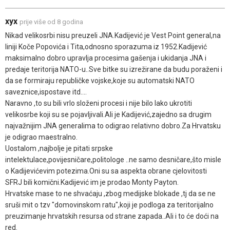
xyx
prije više od 8 godina
Nikad velikosrbi nisu preuzeli JNA.Kadijević je Vest Point general,na
liniji Koče Popovića i Tita,odnosno sporazuma iz 1952.Kadijević
maksimalno dobro upravlja procesima gašenja i ukidanja JNA i
predaje teritorija NATO-u..Sve bitke su izrežirane da budu poraženi i
da se formiraju republičke vojske,koje su automatski NATO
saveznice,ispostave itd....
Naravno ,to su bili vrlo složeni procesi i nije bilo lako ukrotiti
velikosrbe koji su se pojavljivali.Ali je Kadijević,zajedno sa drugim
najvažnijim JNA generalima to odigrao relativno dobro.Za Hrvatsku
je odigrao maestralno.
Uostalom ,najbolje je pitati srpske
intelektulace,povijesničare,politologe ..ne samo desničare,što misle
o Kadijevićevim potezima.Oni su sa aspekta obrane cjelovitosti
SFRJ bili komični.Kadijević im je prodao Monty Payton.
Hrvatske mase to ne shvaćaju ,zbog medijske blokade ,tj da se ne
sruši mit o tzv "domovinskom ratu",koji je podloga za teritorijalno
preuzimanje hrvatskih resursa od strane zapada..Ali i to će doći na
red.