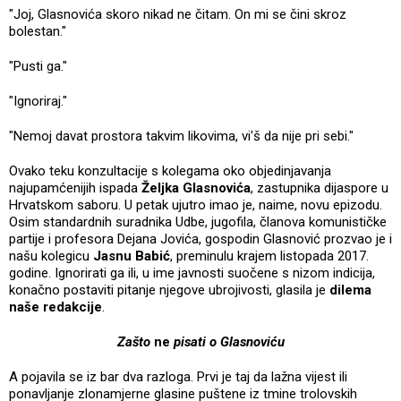
"Joj, Glasnovića skoro nikad ne čitam. On mi se čini skroz
bolestan."
"Pusti ga."
"Ignoriraj."
"Nemoj davat prostora takvim likovima, vi'š da nije pri sebi."
Ovako teku konzultacije s kolegama oko objedinjavanja
najupamćenijih ispada
Željka Glasnovića
, zastupnika dijaspore u
Hrvatskom saboru. U petak ujutro imao je, naime, novu epizodu.
Osim standardnih suradnika Udbe, jugofila, članova komunističke
partije i profesora Dejana Jovića, gospodin Glasnović prozvao je i
našu kolegicu
Jasnu Babić
, preminulu krajem listopada 2017.
godine. Ignorirati ga ili, u ime javnosti suočene s nizom indicija,
konačno postaviti pitanje njegove ubrojivosti, glasila je
dilema
naše redakcije
.
Zašto
ne
pisati o Glasnoviću
A pojavila se iz bar dva razloga. Prvi je taj da lažna vijest ili
ponavljanje zlonamjerne glasine puštene iz tmine trolovskih