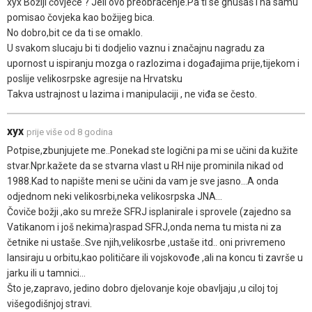
xyx Božiji čovječe ? Jeli ovo preobračenje.Pa ti se gnušaš i na samu
pomisao čovjeka kao božijeg bica.
No dobro,bit ce da ti se omaklo.
U svakom slucaju bi ti dodjelio vaznu i značajnu nagradu za
upornost u ispiranju mozga o razlozima i događajima prije,tijekom i
poslije velikosrpske agresije na Hrvatsku
Takva ustrajnost u lazima i manipulaciji , ne viđa se često.
xyx
prije više od 8 godina
Potpise,zbunjujete me..Ponekad ste logični pa mi se učini da kužite
stvar.Npr.kažete da se stvarna vlast u RH nije prominila nikad od
1988.Kad to napište meni se učini da vam je sve jasno...A onda
odjednom neki velikosrbi,neka velikosrpska JNA...
Čoviče božji ,ako su mreže SFRJ isplanirale i sprovele (zajedno sa
Vatikanom i još nekima)raspad SFRJ,onda nema tu mista ni za
četnike ni ustaše..Sve njih,velikosrbe ,ustaše itd.. oni privremeno
lansiraju u orbitu,kao političare ili vojskovođe ,ali na koncu ti završe u
jarku ili u tamnici...
Što je,zapravo, jedino dobro djelovanje koje obavljaju ,u ciloj toj
višegodišnjoj stravi.