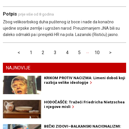
Potpis
prije više od 8 godina
Zbog velikosrbskog duha puštenog iz boce i nade da konačno
ujedine srpske zemlje i ugrožen narod. Preuzimanjem JNA bili su
daleko odmakli pa i presjekli HR na pola. Lazanski (Ristiću) jasno.
…
<
1
2
3
4
5
10
>
NAJNOVIJE
KRIKOM PROTIV NACIZMA: Limeni doboš koji
razbija velike ideologije
HODOČAŠĆE: Tražeći Friedricha Nietzschea
i njegove misli
BEČKI ZIDOVI–BALKANSKI NACIONALIZMI: