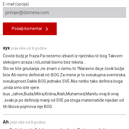
E-mail (opcija)
Pošalji komentar
xyx
prije više od 8 godina
Čoviče božji je fraza.Pa nećemo izbacit iz riječnika rič-bog.Takvom
slekcijom izraza i riči,ostali bismo bez teksta...
Što se tiče gnušanja ,ne znam o čemu to ?Naravno da je čovik božje
biće.Ali nismo definirali rič-BOG.Za mene je to sveukupna svemirska
sveukupnost.Dakle BOG jednako SVE.Ako netko tako definira boga
,onda smo iste vjere.
Isus ,Jahve,Buda,Mitra,Krišna,Alah,Muhamed,Manitu ovaj ili onaj
..svaki je po definiciji manji od SVE pa stoga matematički nijedan od
tih likova-pojmova nije BOG.
Ah
prije više od 8 godina