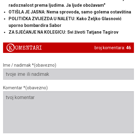
radoznalost prema ljudima. Ja ljude obožavam"
OTIŠLA JE JASNA: Nema sprovoda, samo golema ostavština
POLITIČKA ZVIJEZDA U NALETU: Kako Željko Glasnović
uporno bombardira Sabor
ZA SJEĆANJE NA KOLEGICU: Svi životi Tatjane Tagirov
K
OMENTARI
broj komentara:
46
Ime / nadimak *(obavezno)
Komentar *(obavezno)