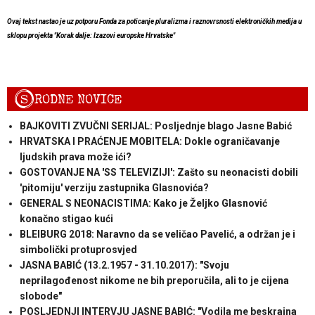
Ovaj tekst nastao je uz potporu Fonda za poticanje pluralizma i raznovrsnosti elektroničkih medija u
sklopu projekta "Korak dalje: Izazovi europske Hrvatske"
S
RODNE NOVICE
BAJKOVITI ZVUČNI SERIJAL: Posljednje blago Jasne Babić
HRVATSKA I PRAĆENJE MOBITELA: Dokle ograničavanje
ljudskih prava može ići?
GOSTOVANJE NA 'SS TELEVIZIJI': Zašto su neonacisti dobili
'pitomiju' verziju zastupnika Glasnovića?
GENERAL S NEONACISTIMA: Kako je Željko Glasnović
konačno stigao kući
BLEIBURG 2018: Naravno da se veličao Pavelić, a održan je i
simbolički protuprosvjed
JASNA BABIĆ (13.2.1957 - 31.10.2017): "Svoju
neprilagođenost nikome ne bih preporučila, ali to je cijena
slobode"
POSLJEDNJI INTERVJU JASNE BABIĆ: "Vodila me beskrajna