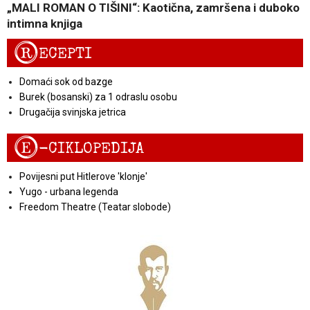
„MALI ROMAN O TIŠINI“: Kaotična, zamršena i duboko
intimna knjiga
R
ECEPTI
Domaći sok od bazge
Burek (bosanski) za 1 odraslu osobu
Drugačija svinjska jetrica
E
-CIKLOPEDIJA
Povijesni put Hitlerove 'klonje'
Yugo - urbana legenda
Freedom Theatre (Teatar slobode)