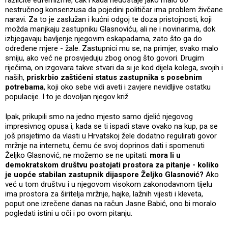
različite eufemizme, čak i kada nedostaje jako malo do
nestručnog konsenzusa da pojedini političar ima problem živčane
naravi. Za to je zaslužan i kućni odgoj te doza pristojnosti, koji
možda manjkaju zastupniku Glasnoviću, ali ne i novinarima, dok
izbjegavaju bavljenje njegovim eskapadama, zato što ga do
određene mjere - žale. Zastupnici mu se, na primjer, svako malo
smiju, ako već ne prosvjeduju zbog onog što govori. Drugim
riječima, on izgovara takve stvari da si je kod dijela kolega, svojih i
naših,
priskrbio zaštićeni status zastupnika s posebnim
potrebama
, koji oko sebe vidi aveti i zavjere nevidljive ostatku
populacije. I to je dovoljan njegov križ.
Ipak, prikupili smo na jedno mjesto samo djelić njegovog
impresivnog opusa i, kada se ti ispadi stave ovako na kup, pa se
još prisjetimo da vlasti u Hrvatskoj žele dodatno regulirati govor
mržnje na internetu, čemu će svoj doprinos dati i spomenuti
Željko Glasnović, ne možemo se ne upitati:
mora li u
demokratskom društvu postojati prostora za pitanje - koliko
je uopće stabilan zastupnik dijaspore Željko Glasnović?
Ako
već u tom društvu i u njegovom visokom zakonodavnom tijelu
ima prostora za širitelja mržnje, hajke, lažnih vijesti i kleveta,
poput one izrečene danas na račun Jasne Babić, ono bi moralo
pogledati istini u oči i po ovom pitanju.