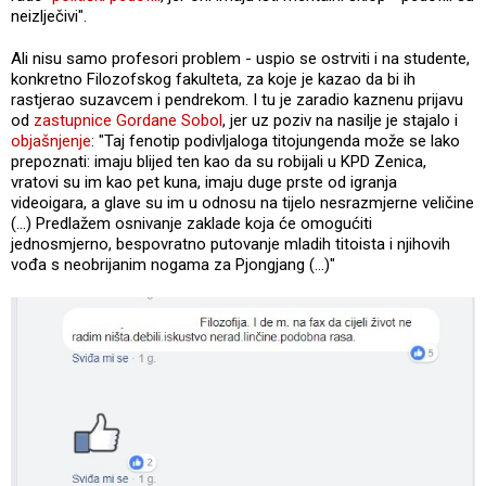
neizlječivi".
Ali nisu samo profesori problem - uspio se ostrviti i na studente,
konkretno Filozofskog fakulteta, za koje je kazao da bi ih
rastjerao suzavcem i pendrekom. I tu je zaradio kaznenu prijavu
od
zastupnice Gordane Sobol
, jer uz poziv na nasilje je stajalo i
objašnjenje
: "Taj fenotip podivljaloga titojungenda može se lako
prepoznati: imaju blijed ten kao da su robijali u KPD Zenica,
vratovi su im kao pet kuna, imaju duge prste od igranja
videoigara, a glave su im u odnosu na tijelo nesrazmjerne veličine
(...) Predlažem osnivanje zaklade koja će omogućiti
jednosmjerno, bespovratno putovanje mladih titoista i njihovih
vođa s neobrijanim nogama za Pjongjang (...)"