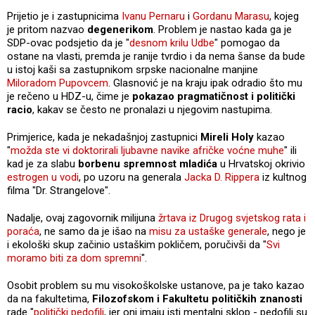
Prijetio je i zastupnicima
Ivanu Pernaru
i
Gordanu Marasu
, kojeg
je pritom nazvao
degenerikom
. Problem je nastao kada ga je
SDP-ovac podsjetio da je "
desnom krilu Udbe
" pomogao da
ostane na vlasti, premda je ranije tvrdio i da nema šanse da bude
u istoj kaši sa zastupnikom srpske nacionalne manjine
Miloradom Pupovcem
. Glasnović je na kraju ipak odradio što mu
je rečeno u HDZ-u, čime je
pokazao pragmatičnost i politički
racio
, kakav se često ne pronalazi u njegovim nastupima.
Primjerice, kada je nekadašnjoj zastupnici
Mireli Holy
kazao
"
možda ste vi doktorirali ljubavne navike afričke voćne muhe
" ili
kad je za slabu
borbenu spremnost mladića
u Hrvatskoj okrivio
estrogen u vodi
, po uzoru na generala
Jacka D. Rippera
iz kultnog
filma "Dr. Strangelove".
Nadalje, ovaj zagovornik milijuna
žrtava iz Drugog svjetskog rata i
poraća
, ne samo da je išao na
misu za ustaške generale
, nego je
i ekološki skup začinio ustaškim pokličem, poručivši da "
Svi
moramo biti za dom spremni
".
Osobit problem su mu visokoškolske ustanove, pa je tako kazao
da na fakultetima,
Filozofskom i Fakultetu političkih znanosti
rade "
politički pedofili
, jer oni imaju isti mentalni sklop - pedofili su