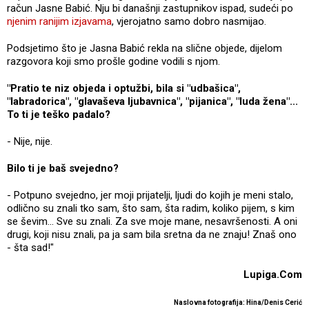
račun Jasne Babić. Nju bi današnji zastupnikov ispad, sudeći po
njenim ranijim izjavama
, vjerojatno samo dobro nasmijao.
Podsjetimo što je Jasna Babić rekla na slične objede, dijelom
razgovora koji smo prošle godine vodili s njom.
"Pratio te niz objeda i optužbi, bila si "udbašica",
"labradorica", "glavaševa ljubavnica", "pijanica", "luda žena"...
To ti je teško padalo?
- Nije, nije.
Bilo ti je baš svejedno?
- Potpuno svejedno, jer moji prijatelji, ljudi do kojih je meni stalo,
odlično su znali tko sam, što sam, šta radim, koliko pijem, s kim
se ševim... Sve su znali. Za sve moje mane, nesavršenosti. A oni
drugi, koji nisu znali, pa ja sam bila sretna da ne znaju! Znaš ono
- šta sad!"
Lupiga.Com
Naslovna fotografija: Hina/Denis Cerić