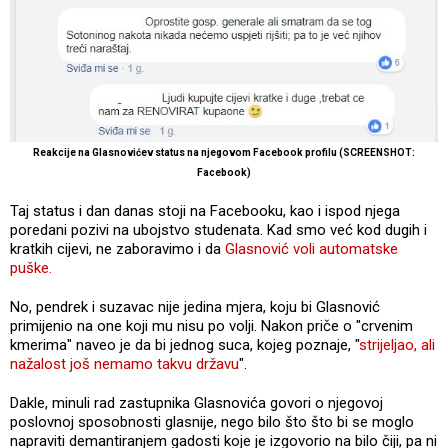
Reakcije na Glasnovićev status na njegovom Facebook profilu (SCREENSHOT:
Facebook)
Taj status i dan danas stoji na Facebooku, kao i ispod njega
poredani pozivi na ubojstvo studenata. Kad smo već kod dugih i
kratkih cijevi, ne zaboravimo i da
Glasnović voli automatske
puške.
No, pendrek i suzavac nije jedina mjera, koju bi Glasnović
primijenio na one koji mu nisu po volji. Nakon priče o "crvenim
kmerima" naveo je da bi jednog suca, kojeg poznaje, "
strijeljao, ali
nažalost još nemamo takvu državu
".
Dakle, minuli rad zastupnika Glasnovića govori o njegovoj
poslovnoj sposobnosti glasnije, nego bilo što što bi se moglo
napraviti demantiranjem gadosti koje je izgovorio na bilo čiji, pa ni