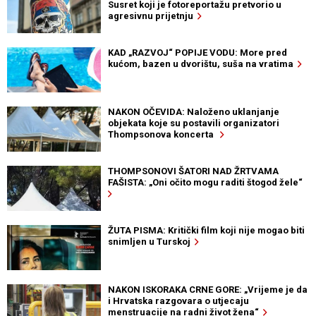
Susret koji je fotoreportažu pretvorio u
agresivnu prijetnju
KAD „RAZVOJ“ POPIJE VODU: More pred
kućom, bazen u dvorištu, suša na vratima
NAKON OČEVIDA: Naloženo uklanjanje
objekata koje su postavili organizatori
Thompsonova koncerta
THOMPSONOVI ŠATORI NAD ŽRTVAMA
FAŠISTA: „Oni očito mogu raditi štogod žele“
ŽUTA PISMA: Kritički film koji nije mogao biti
snimljen u Turskoj
NAKON ISKORAKA CRNE GORE: „Vrijeme je da
i Hrvatska razgovara o utjecaju
menstruacije na radni život žena“