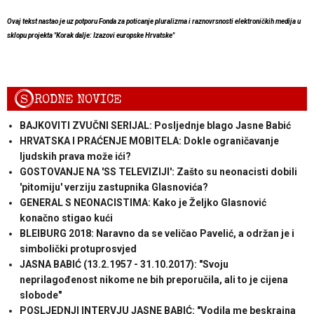
Ovaj tekst nastao je uz potporu Fonda za poticanje pluralizma i raznovrsnosti elektroničkih medija u
sklopu projekta "Korak dalje: Izazovi europske Hrvatske"
S
RODNE NOVICE
BAJKOVITI ZVUČNI SERIJAL: Posljednje blago Jasne Babić
HRVATSKA I PRAĆENJE MOBITELA: Dokle ograničavanje
ljudskih prava može ići?
GOSTOVANJE NA 'SS TELEVIZIJI': Zašto su neonacisti dobili
'pitomiju' verziju zastupnika Glasnovića?
GENERAL S NEONACISTIMA: Kako je Željko Glasnović
konačno stigao kući
BLEIBURG 2018: Naravno da se veličao Pavelić, a održan je i
simbolički protuprosvjed
JASNA BABIĆ (13.2.1957 - 31.10.2017): "Svoju
neprilagođenost nikome ne bih preporučila, ali to je cijena
slobode"
POSLJEDNJI INTERVJU JASNE BABIĆ: "Vodila me beskrajna