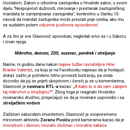
Uostalom, Zakon o izborima zastupnika u Hrvatski sabor, u svom
dijelu "Nespojivost dužnosti, mirovanje i prestanak zastupničkog
mandata te zamjenjivanje zastupnika", konkretno u članku 10.
navodi da mandat zastupnika može prestati prije isteka, ako mu
se sudskim putem
oduzme poslovna sposobnost
.
A za što je sve Glasnović sposoban, nagledali smo se i u Saboru
i izvan njega.
Mikrofon, demoni, ZDS, suzavac, pendrek i streljanje
Naime, ni godinu dana nakon
najave tužbe ravnateljice Hine
Branke Valentić
, za koju je na Facebooku napisao da je hodajući
dokaz zašto je potrebno hitno provesti lustraciju, pa onda
dozvolio da joj se prijeti ubojstvom i ćereći ju se u komentarima,
Glasnović je
novinaru RTL-a
kazao: „
A kako bi vi da vam zabijem
taj mikrofon u stražnjicu?
“. Zbog toga je reagiralo Hrvatsko
novinarsko društvo, prisjećajući se da je novinare usporedio i sa
streljačkim vodom
.
Zaštićen saborskim imunitetom, Glasnović je svojevremeno
mirovnom aktivistu
Zoranu Pusiću
pred kamerama kazao da je
monstrum i demon, moralni zločinac i moralna nakaza
.