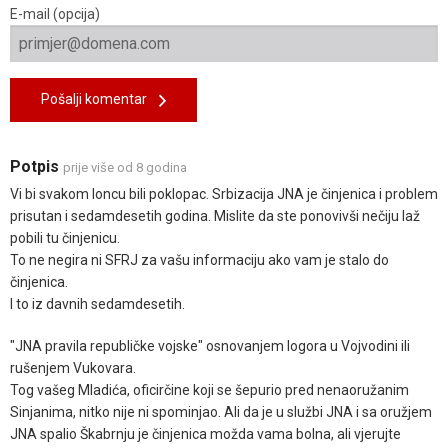
E-mail (opcija)
Pošalji komentar
Potpis
prije više od 8 godina
Vi bi svakom loncu bili poklopac. Srbizacija JNA je činjenica i problem
prisutan i sedamdesetih godina. Mislite da ste ponovivši nečiju laž
pobili tu činjenicu.
To ne negira ni SFRJ za vašu informaciju ako vam je stalo do
činjenica.
I to iz davnih sedamdesetih.
"JNA pravila republičke vojske" osnovanjem logora u Vojvodini ili
rušenjem Vukovara.
Tog vašeg Mladića, oficirčine koji se šepurio pred nenaoružanim
Sinjanima, nitko nije ni spominjao. Ali da je u službi JNA i sa oružjem
JNA spalio Škabrnju je činjenica možda vama bolna, ali vjerujte