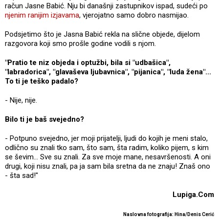
račun Jasne Babić. Nju bi današnji zastupnikov ispad, sudeći po
njenim ranijim izjavama
, vjerojatno samo dobro nasmijao.
Podsjetimo što je Jasna Babić rekla na slične objede, dijelom
razgovora koji smo prošle godine vodili s njom.
"Pratio te niz objeda i optužbi, bila si "udbašica",
"labradorica", "glavaševa ljubavnica", "pijanica", "luda žena"...
To ti je teško padalo?
- Nije, nije.
Bilo ti je baš svejedno?
- Potpuno svejedno, jer moji prijatelji, ljudi do kojih je meni stalo,
odlično su znali tko sam, što sam, šta radim, koliko pijem, s kim
se ševim... Sve su znali. Za sve moje mane, nesavršenosti. A oni
drugi, koji nisu znali, pa ja sam bila sretna da ne znaju! Znaš ono
- šta sad!"
Lupiga.Com
Naslovna fotografija: Hina/Denis Cerić