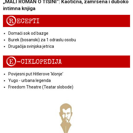
„MALI ROMAN O TIŠINI“: Kaotična, zamršena i duboko
intimna knjiga
R
ECEPTI
Domaći sok od bazge
Burek (bosanski) za 1 odraslu osobu
Drugačija svinjska jetrica
E
-CIKLOPEDIJA
Povijesni put Hitlerove 'klonje'
Yugo - urbana legenda
Freedom Theatre (Teatar slobode)