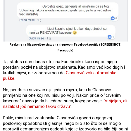
Reakcije na Glasnovićev status na njegovom Facebook profilu (SCREENSHOT:
Facebook)
Taj status i dan danas stoji na Facebooku, kao i ispod njega
poredani pozivi na ubojstvo studenata. Kad smo već kod dugih i
kratkih cijevi, ne zaboravimo i da
Glasnović voli automatske
puške.
No, pendrek i suzavac nije jedina mjera, koju bi Glasnović
primijenio na one koji mu nisu po volji. Nakon priče o "crvenim
kmerima" naveo je da bi jednog suca, kojeg poznaje, "
strijeljao, ali
nažalost još nemamo takvu državu
".
Dakle, minuli rad zastupnika Glasnovića govori o njegovoj
poslovnoj sposobnosti glasnije, nego bilo što što bi se moglo
napraviti demantiranjem gadosti koje je izgovorio na bilo čiji, pa ni