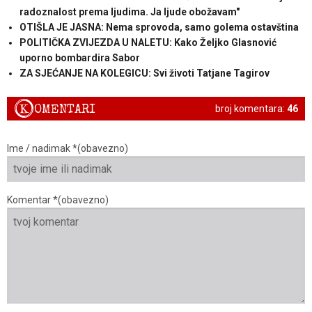
radoznalost prema ljudima. Ja ljude obožavam"
OTIŠLA JE JASNA: Nema sprovoda, samo golema ostavština
POLITIČKA ZVIJEZDA U NALETU: Kako Željko Glasnović
uporno bombardira Sabor
ZA SJEĆANJE NA KOLEGICU: Svi životi Tatjane Tagirov
K
OMENTARI
broj komentara:
46
Ime / nadimak *(obavezno)
Komentar *(obavezno)