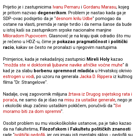
Prijetio je i zastupnicima
Ivanu Pernaru
i
Gordanu Marasu
, kojeg
je pritom nazvao
degenerikom
. Problem je nastao kada ga je
SDP-ovac podsjetio da je "
desnom krilu Udbe
" pomogao da
ostane na vlasti, premda je ranije tvrdio i da nema šanse da bude
u istoj kaši sa zastupnikom srpske nacionalne manjine
Miloradom Pupovcem
. Glasnović je na kraju ipak odradio što mu
je rečeno u HDZ-u, čime je
pokazao pragmatičnost i politički
racio
, kakav se često ne pronalazi u njegovim nastupima.
Primjerice, kada je nekadašnjoj zastupnici
Mireli Holy
kazao
"
možda ste vi doktorirali ljubavne navike afričke voćne muhe
" ili
kad je za slabu
borbenu spremnost mladića
u Hrvatskoj okrivio
estrogen u vodi
, po uzoru na generala
Jacka D. Rippera
iz kultnog
filma "Dr. Strangelove".
Nadalje, ovaj zagovornik milijuna
žrtava iz Drugog svjetskog rata i
poraća
, ne samo da je išao na
misu za ustaške generale
, nego je
i ekološki skup začinio ustaškim pokličem, poručivši da "
Svi
moramo biti za dom spremni
".
Osobit problem su mu visokoškolske ustanove, pa je tako kazao
da na fakultetima,
Filozofskom i Fakultetu političkih znanosti
rade "
politički pedofili
, jer oni imaju isti mentalni sklop - pedofili su