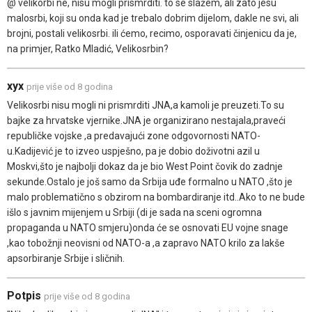
@ velikorbi ne, nisu mogli prismrditi. to se slažem, ali zato jesu
malosrbi, koji su onda kad je trebalo dobrim dijelom, dakle ne svi, ali
brojni, postali velikosrbi. ili ćemo, recimo, osporavati činjenicu da je,
na primjer, Ratko Mladić, Velikosrbin?
xyx
prije više od 8 godina
Velikosrbi nisu mogli ni prismrditi JNA,a kamoli je preuzeti.To su
bajke za hrvatske vjernike.JNA je organizirano nestajala,praveći
republičke vojske ,a predavajući zone odgovornosti NATO-
u.Kadijević je to izveo uspješno, pa je dobio doživotni azil u
Moskvi,što je najbolji dokaz da je bio West Point čovik do zadnje
sekunde.Ostalo je još samo da Srbija uđe formalno u NATO ,što je
malo problematično s obzirom na bombardiranje itd..Ako to ne bude
išlo s javnim mijenjem u Srbiji (di je sada na sceni ogromna
propaganda u NATO smjeru)onda će se osnovati EU vojne snage
,kao tobožnji neovisni od NATO-a ,a zapravo NATO krilo za lakše
apsorbiranje Srbije i sličnih.
Potpis
prije više od 8 godina