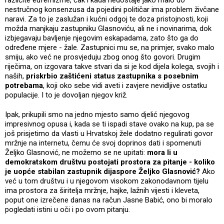
različite eufemizme, čak i kada nedostaje jako malo do
nestručnog konsenzusa da pojedini političar ima problem živčane
naravi. Za to je zaslužan i kućni odgoj te doza pristojnosti, koji
možda manjkaju zastupniku Glasnoviću, ali ne i novinarima, dok
izbjegavaju bavljenje njegovim eskapadama, zato što ga do
određene mjere - žale. Zastupnici mu se, na primjer, svako malo
smiju, ako već ne prosvjeduju zbog onog što govori. Drugim
riječima, on izgovara takve stvari da si je kod dijela kolega, svojih i
naših,
priskrbio zaštićeni status zastupnika s posebnim
potrebama
, koji oko sebe vidi aveti i zavjere nevidljive ostatku
populacije. I to je dovoljan njegov križ.
Ipak, prikupili smo na jedno mjesto samo djelić njegovog
impresivnog opusa i, kada se ti ispadi stave ovako na kup, pa se
još prisjetimo da vlasti u Hrvatskoj žele dodatno regulirati govor
mržnje na internetu, čemu će svoj doprinos dati i spomenuti
Željko Glasnović, ne možemo se ne upitati:
mora li u
demokratskom društvu postojati prostora za pitanje - koliko
je uopće stabilan zastupnik dijaspore Željko Glasnović?
Ako
već u tom društvu i u njegovom visokom zakonodavnom tijelu
ima prostora za širitelja mržnje, hajke, lažnih vijesti i kleveta,
poput one izrečene danas na račun Jasne Babić, ono bi moralo
pogledati istini u oči i po ovom pitanju.