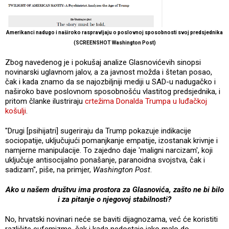
Amerikanci nadugo i naširoko raspravljaju o poslovnoj sposobnosti svoj predsjednika
(SCREENSHOT Washington Post)
Zbog navedenog je i pokušaj analize Glasnovićevih sinopsi
novinarski uglavnom jalov, a za javnost možda i štetan posao,
čak i kada znamo da se najozbiljniji mediji u SAD-u nadugačko i
naširoko bave poslovnom sposobnošću vlastitog predsjednika, i
pritom članke ilustriraju
crtežima Donalda Trumpa u luđačkoj
košulji
.
"Drugi [psihijatri] sugeriraju da Trump pokazuje indikacije
sociopatije, uključujući pomanjkanje empatije, izostanak krivnje i
namjerne manipulacije. To zajedno daje 'maligni narcizam', koji
uključuje antisocijalno ponašanje, paranoidna svojstva, čak i
sadizam", piše, na primjer,
Washington Post
.
Ako u našem društvu ima prostora za Glasnovića, zašto ne bi bilo
i za pitanje o njegovoj stabilnosti?
No, hrvatski novinari neće se baviti dijagnozama, već će koristiti