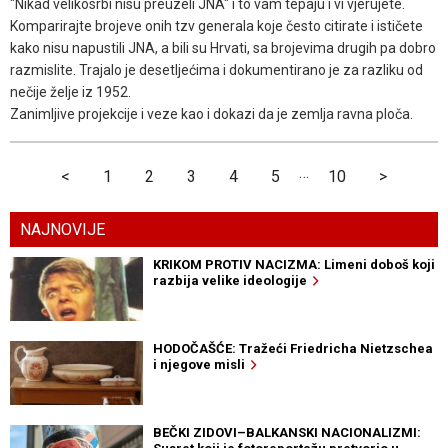
"Nikad velikosrbi nisu preuzeli JNA" i to vam tepaju i vi vjerujete.
Komparirajte brojeve onih tzv generala koje često citirate i ističete
kako nisu napustili JNA, a bili su Hrvati, sa brojevima drugih pa dobro
razmislite. Trajalo je desetljećima i dokumentirano je za razliku od
nečije želje iz 1952.
Zanimljive projekcije i veze kao i dokazi da je zemlja ravna ploča.
…
<
1
2
3
4
5
10
>
NAJNOVIJE
KRIKOM PROTIV NACIZMA: Limeni doboš koji
razbija velike ideologije
HODOČAŠĆE: Tražeći Friedricha Nietzschea
i njegove misli
BEČKI ZIDOVI–BALKANSKI NACIONALIZMI: