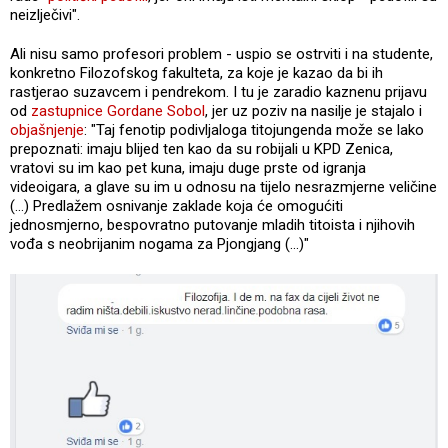
neizlječivi".
Ali nisu samo profesori problem - uspio se ostrviti i na studente,
konkretno Filozofskog fakulteta, za koje je kazao da bi ih
rastjerao suzavcem i pendrekom. I tu je zaradio kaznenu prijavu
od
zastupnice Gordane Sobol
, jer uz poziv na nasilje je stajalo i
objašnjenje
: "Taj fenotip podivljaloga titojungenda može se lako
prepoznati: imaju blijed ten kao da su robijali u KPD Zenica,
vratovi su im kao pet kuna, imaju duge prste od igranja
videoigara, a glave su im u odnosu na tijelo nesrazmjerne veličine
(...) Predlažem osnivanje zaklade koja će omogućiti
jednosmjerno, bespovratno putovanje mladih titoista i njihovih
vođa s neobrijanim nogama za Pjongjang (...)"