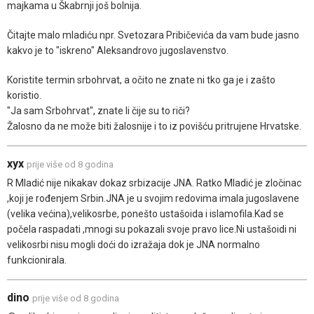
majkama u Škabrnji još bolnija.
Čitajte malo mladiću npr. Svetozara Pribičevića da vam bude jasno
kakvo je to "iskreno" Aleksandrovo jugoslavenstvo.
Koristite termin srbohrvat, a očito ne znate ni tko ga je i zašto
koristio.
"Ja sam Srbohrvat", znate li čije su to riči?
Žalosno da ne može biti žalosnije i to iz povišću pritrujene Hrvatske.
xyx
prije više od 8 godina
R Mladić nije nikakav dokaz srbizacije JNA. Ratko Mladić je zločinac
,koji je rođenjem Srbin.JNA je u svojim redovima imala jugoslavene
(velika većina),velikosrbe, ponešto ustašoida i islamofila.Kad se
počela raspadati ,mnogi su pokazali svoje pravo lice.Ni ustašoidi ni
velikosrbi nisu mogli doći do izražaja dok je JNA normalno
funkcionirala.
dino
prije više od 8 godina