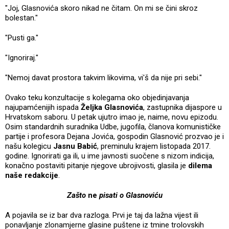
"Joj, Glasnovića skoro nikad ne čitam. On mi se čini skroz
bolestan."
"Pusti ga."
"Ignoriraj."
"Nemoj davat prostora takvim likovima, vi'š da nije pri sebi."
Ovako teku konzultacije s kolegama oko objedinjavanja
najupamćenijih ispada
Željka Glasnovića
, zastupnika dijaspore u
Hrvatskom saboru. U petak ujutro imao je, naime, novu epizodu.
Osim standardnih suradnika Udbe, jugofila, članova komunističke
partije i profesora Dejana Jovića, gospodin Glasnović prozvao je i
našu kolegicu
Jasnu Babić
, preminulu krajem listopada 2017.
godine. Ignorirati ga ili, u ime javnosti suočene s nizom indicija,
konačno postaviti pitanje njegove ubrojivosti, glasila je
dilema
naše redakcije
.
Zašto
ne
pisati o Glasnoviću
A pojavila se iz bar dva razloga. Prvi je taj da lažna vijest ili
ponavljanje zlonamjerne glasine puštene iz tmine trolovskih