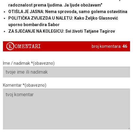
radoznalost prema ljudima. Ja ljude obožavam"
OTIŠLA JE JASNA: Nema sprovoda, samo golema ostavština
POLITIČKA ZVIJEZDA U NALETU: Kako Željko Glasnović
uporno bombardira Sabor
ZA SJEĆANJE NA KOLEGICU: Svi životi Tatjane Tagirov
K
OMENTARI
broj komentara:
46
Ime / nadimak *(obavezno)
Komentar *(obavezno)