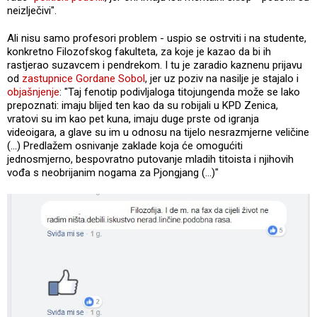
neizlječivi".
Ali nisu samo profesori problem - uspio se ostrviti i na studente,
konkretno Filozofskog fakulteta, za koje je kazao da bi ih
rastjerao suzavcem i pendrekom. I tu je zaradio kaznenu prijavu
od
zastupnice Gordane Sobol
, jer uz poziv na nasilje je stajalo i
objašnjenje
: "Taj fenotip podivljaloga titojungenda može se lako
prepoznati: imaju blijed ten kao da su robijali u KPD Zenica,
vratovi su im kao pet kuna, imaju duge prste od igranja
videoigara, a glave su im u odnosu na tijelo nesrazmjerne veličine
(...) Predlažem osnivanje zaklade koja će omogućiti
jednosmjerno, bespovratno putovanje mladih titoista i njihovih
vođa s neobrijanim nogama za Pjongjang (...)"