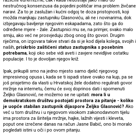
različite eufemizme, čak i kada nedostaje jako malo do
nestručnog konsenzusa da pojedini političar ima problem živčane
naravi. Za to je zaslužan i kućni odgoj te doza pristojnosti, koji
možda manjkaju zastupniku Glasnoviću, ali ne i novinarima, dok
izbjegavaju bavljenje njegovim eskapadama, zato što ga do
određene mjere - žale. Zastupnici mu se, na primjer, svako malo
smiju, ako već ne prosvjeduju zbog onog što govori. Drugim
riječima, on izgovara takve stvari da si je kod dijela kolega, svojih i
naših,
priskrbio zaštićeni status zastupnika s posebnim
potrebama
, koji oko sebe vidi aveti i zavjere nevidljive ostatku
populacije. I to je dovoljan njegov križ.
Ipak, prikupili smo na jedno mjesto samo djelić njegovog
impresivnog opusa i, kada se ti ispadi stave ovako na kup, pa se
još prisjetimo da vlasti u Hrvatskoj žele dodatno regulirati govor
mržnje na internetu, čemu će svoj doprinos dati i spomenuti
Željko Glasnović, ne možemo se ne upitati:
mora li u
demokratskom društvu postojati prostora za pitanje - koliko
je uopće stabilan zastupnik dijaspore Željko Glasnović?
Ako
već u tom društvu i u njegovom visokom zakonodavnom tijelu
ima prostora za širitelja mržnje, hajke, lažnih vijesti i kleveta,
poput one izrečene danas na račun Jasne Babić, ono bi moralo
pogledati istini u oči i po ovom pitanju.