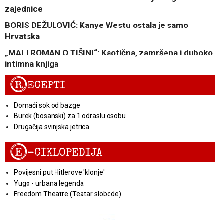
zajednice
BORIS DEŽULOVIĆ: Kanye Westu ostala je samo
Hrvatska
„MALI ROMAN O TIŠINI“: Kaotična, zamršena i duboko
intimna knjiga
R
ECEPTI
Domaći sok od bazge
Burek (bosanski) za 1 odraslu osobu
Drugačija svinjska jetrica
E
-CIKLOPEDIJA
Povijesni put Hitlerove 'klonje'
Yugo - urbana legenda
Freedom Theatre (Teatar slobode)