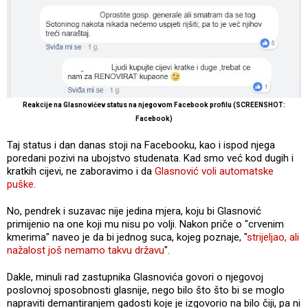
Reakcije na Glasnovićev status na njegovom Facebook profilu (SCREENSHOT:
Facebook)
Taj status i dan danas stoji na Facebooku, kao i ispod njega
poredani pozivi na ubojstvo studenata. Kad smo već kod dugih i
kratkih cijevi, ne zaboravimo i da
Glasnović voli automatske
puške.
No, pendrek i suzavac nije jedina mjera, koju bi Glasnović
primijenio na one koji mu nisu po volji. Nakon priče o "crvenim
kmerima" naveo je da bi jednog suca, kojeg poznaje, "
strijeljao, ali
nažalost još nemamo takvu državu
".
Dakle, minuli rad zastupnika Glasnovića govori o njegovoj
poslovnoj sposobnosti glasnije, nego bilo što što bi se moglo
napraviti demantiranjem gadosti koje je izgovorio na bilo čiji, pa ni