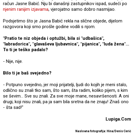
račun Jasne Babić. Nju bi današnji zastupnikov ispad, sudeći po
njenim ranijim izjavama
, vjerojatno samo dobro nasmijao.
Podsjetimo što je Jasna Babić rekla na slične objede, dijelom
razgovora koji smo prošle godine vodili s njom.
"Pratio te niz objeda i optužbi, bila si "udbašica",
"labradorica", "glavaševa ljubavnica", "pijanica", "luda žena"...
To ti je teško padalo?
- Nije, nije.
Bilo ti je baš svejedno?
- Potpuno svejedno, jer moji prijatelji, ljudi do kojih je meni stalo,
odlično su znali tko sam, što sam, šta radim, koliko pijem, s kim
se ševim... Sve su znali. Za sve moje mane, nesavršenosti. A oni
drugi, koji nisu znali, pa ja sam bila sretna da ne znaju! Znaš ono
- šta sad!"
Lupiga.Com
Naslovna fotografija: Hina/Denis Cerić