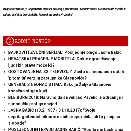
Ovaj tekst nastao je uz potporu Fonda za poticanje pluralizma i raznovrsnosti elektroničkih medija u
sklopu projekta "Korak dalje: Izazovi europske Hrvatske"
S
RODNE NOVICE
BAJKOVITI ZVUČNI SERIJAL: Posljednje blago Jasne Babić
HRVATSKA I PRAĆENJE MOBITELA: Dokle ograničavanje
ljudskih prava može ići?
GOSTOVANJE NA 'SS TELEVIZIJI': Zašto su neonacisti dobili
'pitomiju' verziju zastupnika Glasnovića?
GENERAL S NEONACISTIMA: Kako je Željko Glasnović
konačno stigao kući
BLEIBURG 2018: Naravno da se veličao Pavelić, a održan je i
simbolički protuprosvjed
JASNA BABIĆ (13.2.1957 - 31.10.2017): "Svoju
neprilagođenost nikome ne bih preporučila, ali to je cijena
slobode"
POSLJEDNJI INTERVJU JASNE BABIĆ: "Vodila me beskrajna