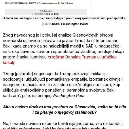
Amerikanci nadugo i naširoko raspravljaju o poslovnoj sposobnosti svoj predsjednika
(SCREENSHOT Washington Post)
Zbog navedenog je i pokušaj analize Glasnovićevih sinopsi
novinarski uglavnom jalov, a za javnost možda i štetan posao,
čak i kada znamo da se najozbiljniji mediji u SAD-u nadugačko i
naširoko bave poslovnom sposobnošću vlastitog predsjednika, i
pritom članke ilustriraju
crtežima Donalda Trumpa u luđačkoj
košulji
.
"Drugi [psihijatri] sugeriraju da Trump pokazuje indikacije
sociopatije, uključujući pomanjkanje empatije, izostanak krivnje i
namjerne manipulacije. To zajedno daje 'maligni narcizam', koji
uključuje antisocijalno ponašanje, paranoidna svojstva, čak i
sadizam", piše, na primjer,
Washington Post
.
Ako u našem društvu ima prostora za Glasnovića, zašto ne bi bilo
i za pitanje o njegovoj stabilnosti?
No, hrvatski novinari neće se baviti dijagnozama, već će koristiti