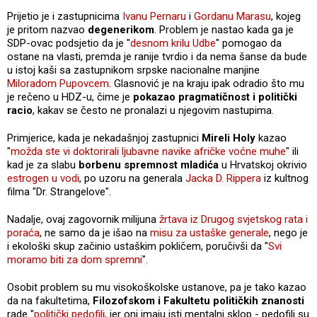
Prijetio je i zastupnicima
Ivanu Pernaru
i
Gordanu Marasu
, kojeg
je pritom nazvao
degenerikom
. Problem je nastao kada ga je
SDP-ovac podsjetio da je "
desnom krilu Udbe
" pomogao da
ostane na vlasti, premda je ranije tvrdio i da nema šanse da bude
u istoj kaši sa zastupnikom srpske nacionalne manjine
Miloradom Pupovcem
. Glasnović je na kraju ipak odradio što mu
je rečeno u HDZ-u, čime je
pokazao pragmatičnost i politički
racio
, kakav se često ne pronalazi u njegovim nastupima.
Primjerice, kada je nekadašnjoj zastupnici
Mireli Holy
kazao
"
možda ste vi doktorirali ljubavne navike afričke voćne muhe
" ili
kad je za slabu
borbenu spremnost mladića
u Hrvatskoj okrivio
estrogen u vodi
, po uzoru na generala
Jacka D. Rippera
iz kultnog
filma "Dr. Strangelove".
Nadalje, ovaj zagovornik milijuna
žrtava iz Drugog svjetskog rata i
poraća
, ne samo da je išao na
misu za ustaške generale
, nego je
i ekološki skup začinio ustaškim pokličem, poručivši da "
Svi
moramo biti za dom spremni
".
Osobit problem su mu visokoškolske ustanove, pa je tako kazao
da na fakultetima,
Filozofskom i Fakultetu političkih znanosti
rade "
politički pedofili
, jer oni imaju isti mentalni sklop - pedofili su