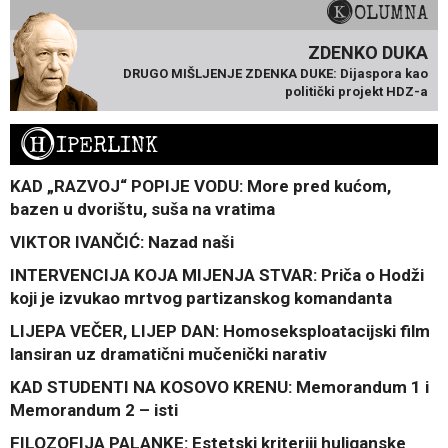
KOLUMNA
ZDENKO DUKA
DRUGO MIŠLJENJE ZDENKA DUKE: Dijaspora kao
politički projekt HDZ-a
H
IPERLINK
KAD „RAZVOJ“ POPIJE VODU: More pred kućom,
bazen u dvorištu, suša na vratima
VIKTOR IVANČIĆ: Nazad naši
INTERVENCIJA KOJA MIJENJA STVAR: Priča o Hodži
koji je izvukao mrtvog partizanskog komandanta
LIJEPA VEČER, LIJEP DAN: Homoseksploatacijski film
lansiran uz dramatični mučenički narativ
KAD STUDENTI NA KOSOVO KRENU: Memorandum 1 i
Memorandum 2 – isti
FILOZOFIJA PALANKE: Estetski kriteriji huliganske