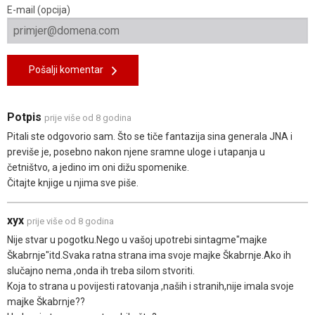
E-mail (opcija)
Pošalji komentar
Potpis
prije više od 8 godina
Pitali ste odgovorio sam. Što se tiče fantazija sina generala JNA i
previše je, posebno nakon njene sramne uloge i utapanja u
četništvo, a jedino im oni dižu spomenike.
Čitajte knjige u njima sve piše.
xyx
prije više od 8 godina
Nije stvar u pogotku.Nego u vašoj upotrebi sintagme"majke
Škabrnje"itd.Svaka ratna strana ima svoje majke Škabrnje.Ako ih
slučajno nema ,onda ih treba silom stvoriti.
Koja to strana u povijesti ratovanja ,naših i stranih,nije imala svoje
majke Škabrnje??