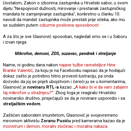
Uostalom, Zakon o izborima zastupnika u Hrvatski sabor, u svom
dijelu "Nespojivost dužnosti, mirovanje i prestanak zastupničkog
mandata te zamjenjivanje zastupnika", konkretno u članku 10.
navodi da mandat zastupnika može prestati prije isteka, ako mu
se sudskim putem
oduzme poslovna sposobnost
.
A za što je sve Glasnović sposoban, nagledali smo se i u Saboru
i izvan njega.
Mikrofon, demoni, ZDS, suzavac, pendrek i streljanje
Naime, ni godinu dana nakon
najave tužbe ravnateljice Hine
Branke Valentić
, za koju je na Facebooku napisao da je hodajući
dokaz zašto je potrebno hitno provesti lustraciju, pa onda
dozvolio da joj se prijeti ubojstvom i ćereći ju se u komentarima,
Glasnović je
novinaru RTL-a
kazao: „
A kako bi vi da vam zabijem
taj mikrofon u stražnjicu?
“. Zbog toga je reagiralo Hrvatsko
novinarsko društvo, prisjećajući se da je novinare usporedio i sa
streljačkim vodom
.
Zaštićen saborskim imunitetom, Glasnović je svojevremeno
mirovnom aktivistu
Zoranu Pusiću
pred kamerama kazao da je
monstrum i demon, moralni zločinac i moralna nakaza
.