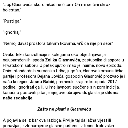
"Joj, Glasnovića skoro nikad ne čitam. On mi se čini skroz
bolestan."
"Pusti ga."
"Ignoriraj."
"Nemoj davat prostora takvim likovima, vi'š da nije pri sebi."
Ovako teku konzultacije s kolegama oko objedinjavanja
najupamćenijih ispada
Željka Glasnovića
, zastupnika dijaspore u
Hrvatskom saboru. U petak ujutro imao je, naime, novu epizodu.
Osim standardnih suradnika Udbe, jugofila, članova komunističke
partije i profesora Dejana Jovića, gospodin Glasnović prozvao je i
našu kolegicu
Jasnu Babić
, preminulu krajem listopada 2017.
godine. Ignorirati ga ili, u ime javnosti suočene s nizom indicija,
konačno postaviti pitanje njegove ubrojivosti, glasila je
dilema
naše redakcije
.
Zašto
ne
pisati o Glasnoviću
A pojavila se iz bar dva razloga. Prvi je taj da lažna vijest ili
ponavljanje zlonamjerne glasine puštene iz tmine trolovskih