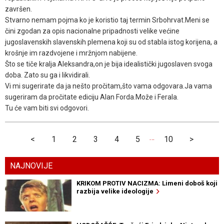
završen.
Stvarno nemam pojma ko je koristio taj termin Srbohrvat.Meni se
čini zgodan za opis nacionalne pripadnosti velike većine
jugoslavenskih slavenskih plemena koji su od stabla istog korijena, a
krošnje im razdvojene i mržnjom nabijene.
Što se tiče kralja Aleksandra,on je bija idealistički jugoslaven svoga
doba. Zato su ga i likvidirali.
Vi mi sugerirate da ja nešto pročitam,što vama odgovara.Ja vama
sugeriram da pročitate ediciju Alan Forda.Može i Ferala.
Tu će vam biti svi odgovori.
…
<
1
2
3
4
5
10
>
NAJNOVIJE
KRIKOM PROTIV NACIZMA: Limeni doboš koji
razbija velike ideologije