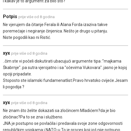
I kakav je to argument za bilo što?
Potpis
prije više od 8 godina
Ne vjerujem da čitanje Ferala ili Alana Forda izaziva takve
poremećaje i negiranje činjenica. Nešto je drugo u pitanju.
Niste pogodili kao ni Ristić.
xyx
prije više od 8 godina
..čim ste vi počeli diskutirati ubacujući argumente tipa :"majkama
Škabrnje"..pa sutra vjerojatno i sa "očevima Vukovara"..jasno je kojoj
opciji pripadate.
Stoposto ste islamski fundamenatlist.Pravo hrvatsko cvijeće.Jesam
li pogodija ?
xyx
prije više od 8 godina
Ne znam što želite dokazati sa zločincem Mladićem?da je bio
zločinac?Pa to se zna i službeno.
JNA je postupno se povlačila i predavala svoje zone odgovornosti
republičkim vojskama i NATO-u.To je proces koji još nije potpuno