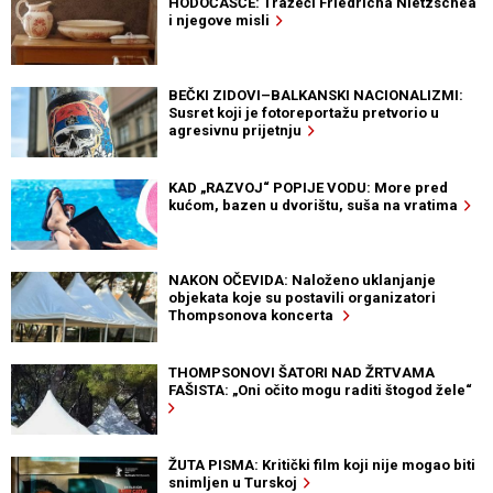
HODOČAŠĆE: Tražeći Friedricha Nietzschea
i njegove misli
BEČKI ZIDOVI–BALKANSKI NACIONALIZMI:
Susret koji je fotoreportažu pretvorio u
agresivnu prijetnju
KAD „RAZVOJ“ POPIJE VODU: More pred
kućom, bazen u dvorištu, suša na vratima
NAKON OČEVIDA: Naloženo uklanjanje
objekata koje su postavili organizatori
Thompsonova koncerta
THOMPSONOVI ŠATORI NAD ŽRTVAMA
FAŠISTA: „Oni očito mogu raditi štogod žele“
ŽUTA PISMA: Kritički film koji nije mogao biti
snimljen u Turskoj