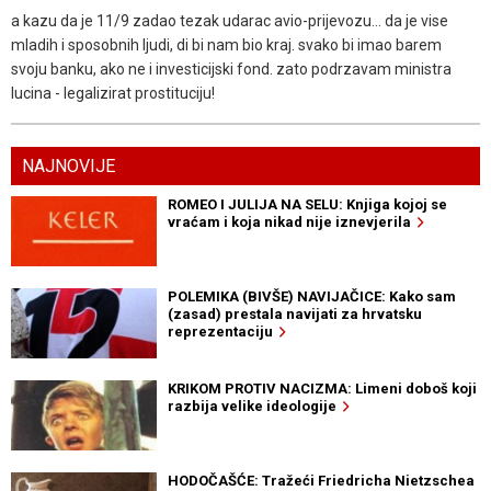
a kazu da je 11/9 zadao tezak udarac avio-prijevozu... da je vise
mladih i sposobnih ljudi, di bi nam bio kraj. svako bi imao barem
svoju banku, ako ne i investicijski fond. zato podrzavam ministra
lucina - legalizirat prostituciju!
NAJNOVIJE
ROMEO I JULIJA NA SELU: Knjiga kojoj se
vraćam i koja nikad nije iznevjerila
POLEMIKA (BIVŠE) NAVIJAČICE: Kako sam
(zasad) prestala navijati za hrvatsku
reprezentaciju
KRIKOM PROTIV NACIZMA: Limeni doboš koji
razbija velike ideologije
HODOČAŠĆE: Tražeći Friedricha Nietzschea