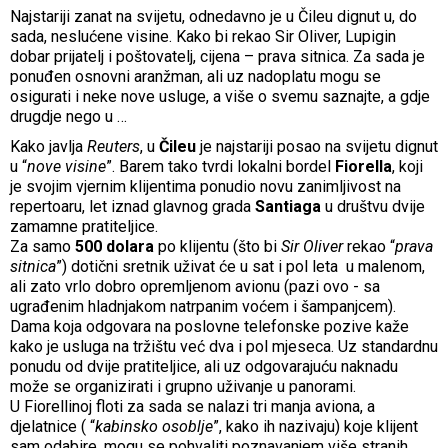
Najstariji zanat na svijetu, odnedavno je u Čileu dignut u, do
sada, neslućene visine. Kako bi rekao Sir Oliver, Lupigin
dobar prijatelj i poštovatelj, cijena – prava sitnica. Za sada je
ponuđen osnovni aranžman, ali uz nadoplatu mogu se
osigurati i neke nove usluge, a više o svemu saznajte, a gdje
drugdje nego u …
Kako javlja
Reuters
, u
Čileu
je najstariji posao na svijetu dignut
u “
nove visine
”. Barem tako tvrdi lokalni bordel
Fiorella
, koji
je svojim vjernim klijentima ponudio novu zanimljivost na
repertoaru, let iznad glavnog grada
Santiaga
u društvu dvije
zamamne pratiteljice.
Za samo
500 dolara
po klijentu (što bi
Sir Oliver
rekao “
prava
sitnica
”) dotični sretnik uživat će u sat i pol leta u malenom,
ali zato vrlo dobro opremljenom avionu (pazi ovo - sa
ugrađenim hladnjakom natrpanim voćem i šampanjcem).
Dama koja odgovara na poslovne telefonske pozive kaže
kako je usluga na tržištu već dva i pol mjeseca. Uz standardnu
ponudu od dvije pratiteljice, ali uz odgovarajuću naknadu
može se organizirati i grupno uživanje u panorami.
U Fiorellinoj floti za sada se nalazi tri manja aviona, a
djelatnice ( “
kabinsko osoblje
”, kako ih nazivaju) koje klijent
sam odabire, mogu se pohvaliti poznavanjem više stranih