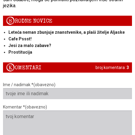
jezika.
S
RODNE NOVICE
Leteća neman zbunjuje znanstvenike, a plaši žitelje Aljaske
Cafe Pssst!
Jesi za malo zabave?
Prostitucija
K
OMENTARI
broj komentara:
3
Ime / nadimak *(obavezno)
Komentar *(obavezno)