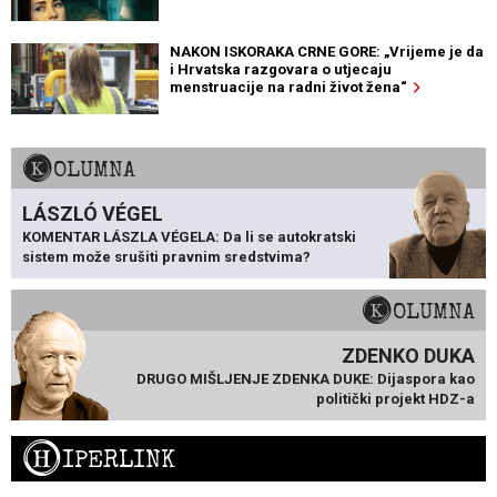
NAKON ISKORAKA CRNE GORE: „Vrijeme je da
i Hrvatska razgovara o utjecaju
menstruacije na radni život žena“
KOLUMNA
LÁSZLÓ VÉGEL
KOMENTAR LÁSZLA VÉGELA: Da li se autokratski
sistem može srušiti pravnim sredstvima?
KOLUMNA
ZDENKO DUKA
DRUGO MIŠLJENJE ZDENKA DUKE: Dijaspora kao
politički projekt HDZ-a
H
IPERLINK