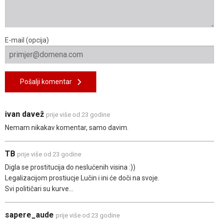
E-mail (opcija)
Pošalji komentar
ivan davež
prije više od 23 godine
Nemam nikakav komentar, samo davim.
TB
prije više od 23 godine
Digla se prostitucija do neslućenih visina :))
Legalizacijom prostiucje Lučin i ini će doči na svoje.
Svi političari su kurve...
sapere_aude
prije više od 23 godine