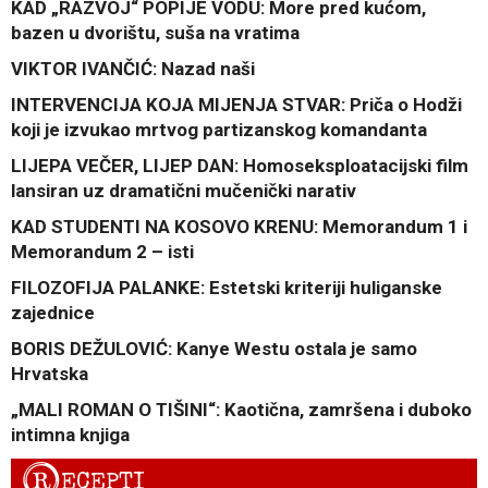
KAD „RAZVOJ“ POPIJE VODU: More pred kućom,
bazen u dvorištu, suša na vratima
VIKTOR IVANČIĆ: Nazad naši
INTERVENCIJA KOJA MIJENJA STVAR: Priča o Hodži
koji je izvukao mrtvog partizanskog komandanta
LIJEPA VEČER, LIJEP DAN: Homoseksploatacijski film
lansiran uz dramatični mučenički narativ
KAD STUDENTI NA KOSOVO KRENU: Memorandum 1 i
Memorandum 2 – isti
FILOZOFIJA PALANKE: Estetski kriteriji huliganske
zajednice
BORIS DEŽULOVIĆ: Kanye Westu ostala je samo
Hrvatska
„MALI ROMAN O TIŠINI“: Kaotična, zamršena i duboko
intimna knjiga
R
ECEPTI