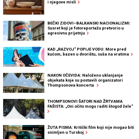
i njegove misli
BEČKI ZIDOVI–BALKANSKI NACIONALIZMI:
Susret koji je fotoreportažu pretvorio u
agresivnu prijetnju
KAD „RAZVOJ“ POPIJE VODU: More pred
kućom, bazen u dvorištu, suša na vratima
NAKON OČEVIDA: Naloženo uklanjanje
objekata koje su postavili organizatori
Thompsonova koncerta
THOMPSONOVI ŠATORI NAD ŽRTVAMA
FAŠISTA: „Oni očito mogu raditi štogod žele“
ŽUTA PISMA: Kritički film koji nije mogao biti
snimljen u Turskoj