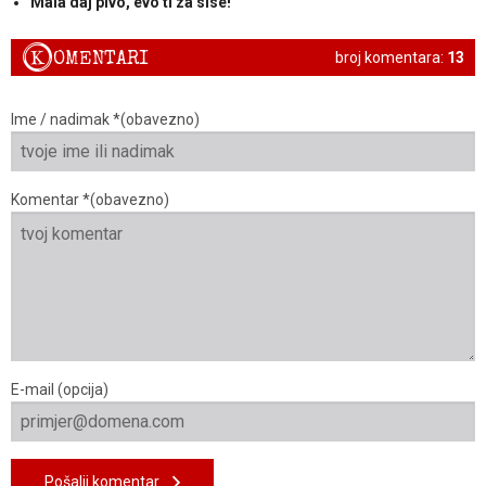
Mala daj pivo, evo ti za sise!
K
OMENTARI
broj komentara:
13
Ime / nadimak *(obavezno)
Komentar *(obavezno)
E-mail (opcija)
Pošalji komentar