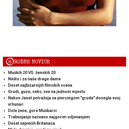
S
RODNE NOVICE
Muških 20 VS. ženskih 20
Nešto i za naše drage dame
Deset najbizarnijih filmskih scena
Grudi, guze, seks, sve na jednom mjestu
Nakon Janet potražnja za piercingom "gruda" dosegla svoj
vrhunac
Dole žene, gore Muškarci
Trabunjanje nazvano najgorim odjevanjem
Deset najvećih Britanaca