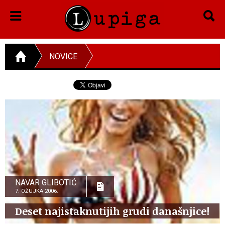
NOVICE
NAVAR GLIBOTIĆ
7. OŽUJKA 2006.
Deset najistaknutijih grudi današnjice!