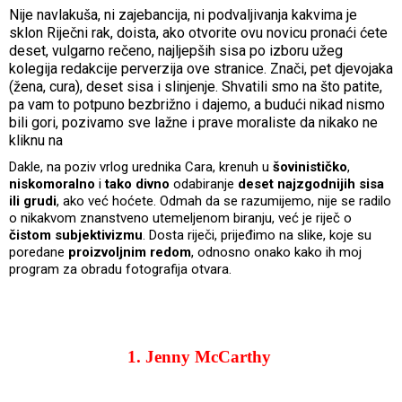
Nije navlakuša, ni zajebancija, ni podvaljivanja kakvima je
sklon Riječni rak, doista, ako otvorite ovu novicu pronaći ćete
deset, vulgarno rečeno, najljepših sisa po izboru užeg
kolegija redakcije perverzija ove stranice. Znači, pet djevojaka
(žena, cura), deset sisa i slinjenje. Shvatili smo na što patite,
pa vam to potpuno bezbrižno i dajemo, a budući nikad nismo
bili gori, pozivamo sve lažne i prave moraliste da nikako ne
kliknu na
Dakle, na poziv vrlog urednika Cara, krenuh u
šovinističko
,
niskomoralno
i
tako divno
odabiranje
deset najzgodnijih sisa
ili grudi
, ako već hoćete. Odmah da se razumijemo, nije se radilo
o nikakvom znanstveno utemeljenom biranju, već je riječ o
čistom subjektivizmu
. Dosta riječi, prijeđimo na slike, koje su
poredane
proizvoljnim redom
, odnosno onako kako ih moj
program za obradu fotografija otvara.
1. Jenny McCarthy