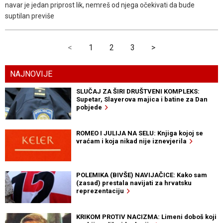
navar je jedan priprost lik, nemreš od njega očekivati da bude
suptilan previše
<
1
2
3
>
NAJNOVIJE
SLUČAJ ZA ŠIRI DRUŠTVENI KOMPLEKS:
Supetar, Slayerova majica i batine za Dan
pobjede
ROMEO I JULIJA NA SELU: Knjiga kojoj se
vraćam i koja nikad nije iznevjerila
POLEMIKA (BIVŠE) NAVIJAČICE: Kako sam
(zasad) prestala navijati za hrvatsku
reprezentaciju
KRIKOM PROTIV NACIZMA: Limeni doboš koji