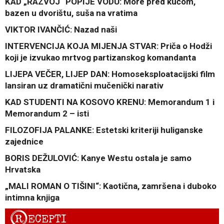
KAD „RAZVOJ“ POPIJE VODU: More pred kućom,
bazen u dvorištu, suša na vratima
VIKTOR IVANČIĆ: Nazad naši
INTERVENCIJA KOJA MIJENJA STVAR: Priča o Hodži
koji je izvukao mrtvog partizanskog komandanta
LIJEPA VEČER, LIJEP DAN: Homoseksploatacijski film
lansiran uz dramatični mučenički narativ
KAD STUDENTI NA KOSOVO KRENU: Memorandum 1 i
Memorandum 2 – isti
FILOZOFIJA PALANKE: Estetski kriteriji huliganske
zajednice
BORIS DEŽULOVIĆ: Kanye Westu ostala je samo
Hrvatska
„MALI ROMAN O TIŠINI“: Kaotična, zamršena i duboko
intimna knjiga
R
ECEPTI