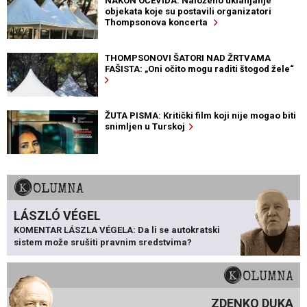
NAKON OČEVIDA: Naloženo uklanjanje
objekata koje su postavili organizatori
Thompsonova koncerta
THOMPSONOVI ŠATORI NAD ŽRTVAMA
FAŠISTA: „Oni očito mogu raditi štogod žele“
ŽUTA PISMA: Kritički film koji nije mogao biti
snimljen u Turskoj
KOLUMNA
LÁSZLÓ VÉGEL
KOMENTAR LÁSZLA VÉGELA: Da li se autokratski
sistem može srušiti pravnim sredstvima?
KOLUMNA
ZDENKO DUKA