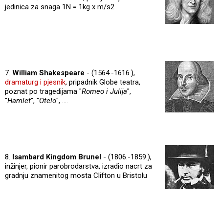
jedinica za snaga 1N = 1kg x m/s2
7.
William Shakespeare
- (1564.-1616.),
dramaturg i pjesnik
, pripadnik Globe teatra,
poznat po tragedijama "
Romeo i Julija
",
"
Hamlet
", "
Otelo
", ....
8.
Isambard Kingdom Brunel
- (1806.-1859.),
inžinjer, pionir parobrodarstva, izradio nacrt za
gradnju znamenitog mosta Clifton u Bristolu