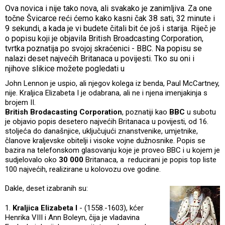
Ova novica i nije tako nova, ali svakako je zanimljiva. Za one
točne Švicarce reći ćemo kako kasni čak 38 sati, 32 minute i
9 sekundi, a kada je vi budete čitali bit će još i starija. Riječ je
o popisu koji je objavila British Broadcasting Corporation,
tvrtka poznatija po svojoj skraćenici - BBC. Na popisu se
nalazi deset najvećih Britanaca u povijesti. Tko su oni i
njihove slikice možete pogledati u
John Lennon je uspio, ali njegov kolega iz benda, Paul McCartney,
nije. Kraljica Elizabeta I je odabrana, ali ne i njena imenjakinja s
brojem II.
British Brodacasting Corporation
, poznatiji kao
BBC
u subotu
je objavio popis desetero najvećih Britanaca u povijesti, od 16.
stoljeća do današnjice, uključujući znanstvenike, umjetnike,
članove kraljevske obitelji i visoke vojne dužnosnike. Popis se
bazira na telefonskom glasovanju koje je proveo BBC i u kojem je
sudjelovalo oko
30 000
Britanaca, a reducirani je popis top liste
100 najvećih, realizirane u kolovozu ove godine.
Dakle, deset izabranih su:
1.
Kraljica Elizabeta I
- (1558.-1603), kćer
Henrika VIII i Ann Boleyn, čija je vladavina