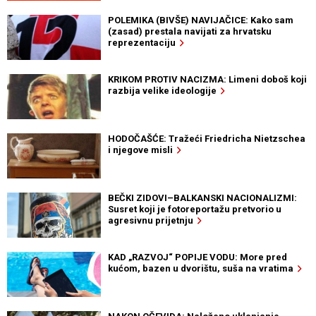
POLEMIKA (BIVŠE) NAVIJAČICE: Kako sam
(zasad) prestala navijati za hrvatsku
reprezentaciju
KRIKOM PROTIV NACIZMA: Limeni doboš koji
razbija velike ideologije
HODOČAŠĆE: Tražeći Friedricha Nietzschea
i njegove misli
BEČKI ZIDOVI–BALKANSKI NACIONALIZMI:
Susret koji je fotoreportažu pretvorio u
agresivnu prijetnju
KAD „RAZVOJ“ POPIJE VODU: More pred
kućom, bazen u dvorištu, suša na vratima