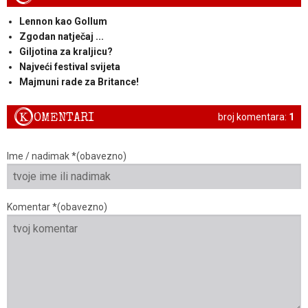
Lennon kao Gollum
Zgodan natječaj ...
Giljotina za kraljicu?
Najveći festival svijeta
Majmuni rade za Britance!
K
OMENTARI
broj komentara:
1
Ime / nadimak *(obavezno)
Komentar *(obavezno)