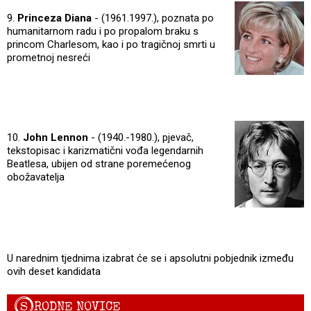
9.
Princeza Diana
- (1961.1997.), poznata po
humanitarnom radu i po propalom braku s
princom Charlesom, kao i po tragičnoj smrti u
prometnoj nesreći
10.
John Lennon
- (1940.-1980.), pjevač,
tekstopisac i karizmatični vođa legendarnih
Beatlesa, ubijen od strane poremećenog
obožavatelja
U narednim tjednima izabrat će se i apsolutni pobjednik između
ovih deset kandidata
S
RODNE NOVICE