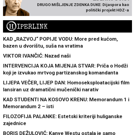
DRUGO MIŠLJENJE ZDENKA DUKE: Dijaspora kao
politički projekt HDZ-a
H
IPERLINK
KAD „RAZVOJ“ POPIJE VODU: More pred kućom,
bazen u dvorištu, suša na vratima
VIKTOR IVANČIĆ: Nazad naši
INTERVENCIJA KOJA MIJENJA STVAR: Priča o Hodži
koji je izvukao mrtvog partizanskog komandanta
LIJEPA VEČER, LIJEP DAN: Homoseksploatacijski film
lansiran uz dramatični mučenički narativ
KAD STUDENTI NA KOSOVO KRENU: Memorandum 1 i
Memorandum 2 – isti
FILOZOFIJA PALANKE: Estetski kriteriji huliganske
zajednice
BORIS DEŽULOVIĆ: Kanye Westu ostala je samo