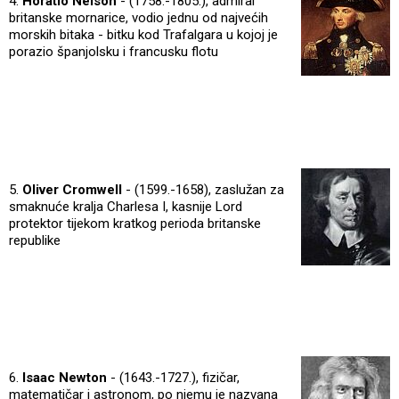
4.
Horatio Nelson
- (1758.-1805.), admiral
britanske mornarice, vodio jednu od najvećih
morskih bitaka - bitku kod Trafalgara u kojoj je
porazio španjolsku i francusku flotu
5.
Oliver Cromwell
- (1599.-1658), zaslužan za
smaknuće kralja Charlesa I, kasnije Lord
protektor tijekom kratkog perioda britanske
republike
6.
Isaac Newton
- (1643.-1727.), fizičar,
matematičar i astronom, po njemu je nazvana