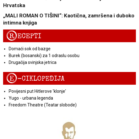
Hrvatska
„MALI ROMAN O TIŠINI“: Kaotična, zamršena i duboko
intimna knjiga
R
ECEPTI
Domaći sok od bazge
Burek (bosanski) za 1 odraslu osobu
Drugačija svinjska jetrica
E
-CIKLOPEDIJA
Povijesni put Hitlerove 'klonje'
Yugo - urbana legenda
Freedom Theatre (Teatar slobode)