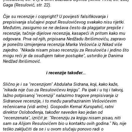
Gaga (Resulović, str. 22).
Čije su recenzije i copyright?
U povijesti falsifikovanja i
prepisivanja slučajevi poput Resulovićevog svakako nisu rijetki.
Međutim, zasigurno se ne dešava često da plagijator prepiše i
recenzije, tačnije dijelove recenzija, kasapeći ih pritom kako mu
odgovara. Prva od njih, pripisana Nedžadu Ibrišimoviću, zapravo
je ponešto izmijenjena recenzija Marka Vešovića iz Nikad više
zajedno. "Nikada nisam pisao recenziju za Resulovića i jedino što
mogu reći je da osuđujem takve postupke", ustvrdio je Danima
Nedžad Ibrišimović.
i recenzije također...
Slično je i sa "recenzijom" Abdulaha Sidrana, koji, kako kaže,
"nikada nije čuo za Resulovićevu knjigu". Pa ipak i u toj i takvoj,
lažno potpisanoj "recenziji" nalazimo tragove prepisivanja iz
Sidranove recenzije, i to među parafraziranim Vešovićevim
rečenicama (vidi antre). Gospodin Kemal Kurspahić, ratni
direktor Oslobođenja, također naveden kao jedan od
"recenzenata", izričit je: "Recenziju za knjigu nisam pisao, niti
sam sa Alijom Resulovićem bio u kontaktu ovih godina." No, nije
teško zaključiti da se i u ovom slučaju ponovo radi o