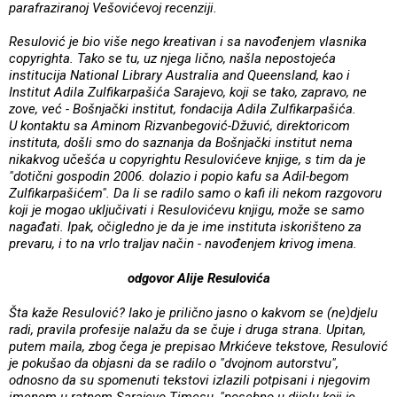
parafraziranoj Vešovićevoj recenziji.
Resulović je bio više nego kreativan i sa navođenjem vlasnika
copyrighta. Tako se tu, uz njega lično, našla nepostojeća
institucija National Library Australia and Queensland, kao i
Institut Adila Zulfikarpašića Sarajevo, koji se tako, zapravo, ne
zove, već - Bošnjački institut, fondacija Adila Zulfikarpašića.
U kontaktu sa Aminom Rizvanbegović-Džuvić, direktoricom
instituta, došli smo do saznanja da Bošnjački institut nema
nikakvog učešća u copyrightu Resulovićeve knjige, s tim da je
"dotični gospodin 2006. dolazio i popio kafu sa Adil-begom
Zulfikarpašićem". Da li se radilo samo o kafi ili nekom razgovoru
koji je mogao uključivati i Resulovićevu knjigu, može se samo
nagađati. Ipak, očigledno je da je ime instituta iskorišteno za
prevaru, i to na vrlo traljav način - navođenjem krivog imena.
odgovor Alije Resulovića
Šta kaže Resulović?
Iako je prilično jasno o kakvom se (ne)djelu
radi, pravila profesije nalažu da se čuje i druga strana. Upitan,
putem maila, zbog čega je prepisao Mrkićeve tekstove, Resulović
je pokušao da objasni da se radilo o "dvojnom autorstvu",
odnosno da su spomenuti tekstovi izlazili potpisani i njegovim
imenom u ratnom Sarajevo Timesu, "posebno u dijelu koji je