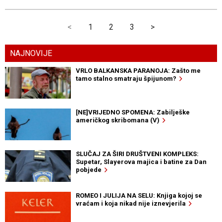
<
1
2
3
>
NAJNOVIJE
VRLO BALKANSKA PARANOJA: Zašto me
tamo stalno smatraju špijunom?
[NE]VRIJEDNO SPOMENA: Zabilješke
američkog skribomana (V)
SLUČAJ ZA ŠIRI DRUŠTVENI KOMPLEKS:
Supetar, Slayerova majica i batine za Dan
pobjede
ROMEO I JULIJA NA SELU: Knjiga kojoj se
vraćam i koja nikad nije iznevjerila