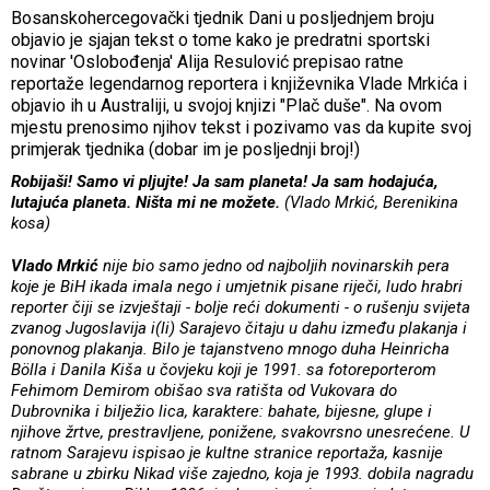
Bosanskohercegovački tjednik Dani u posljednjem broju
objavio je sjajan tekst o tome kako je predratni sportski
novinar 'Oslobođenja' Alija Resulović prepisao ratne
reportaže legendarnog reportera i književnika Vlade Mrkića i
objavio ih u Australiji, u svojoj knjizi "Plač duše". Na ovom
mjestu prenosimo njihov tekst i pozivamo vas da kupite svoj
primjerak tjednika (dobar im je posljednji broj!)
Robijaši! Samo vi pljujte! Ja sam planeta! Ja sam hodajuća,
lutajuća planeta. Ništa mi ne možete.
(Vlado Mrkić, Berenikina
kosa)
Vlado Mrkić
nije bio samo jedno od najboljih novinarskih pera
koje je BiH ikada imala nego i umjetnik pisane riječi, ludo hrabri
reporter čiji se izvještaji - bolje reći dokumenti - o rušenju svijeta
zvanog Jugoslavija i(li) Sarajevo čitaju u dahu između plakanja i
ponovnog plakanja. Bilo je tajanstveno mnogo duha Heinricha
Bölla i Danila Kiša u čovjeku koji je 1991. sa fotoreporterom
Fehimom Demirom obišao sva ratišta od Vukovara do
Dubrovnika i bilježio lica, karaktere: bahate, bijesne, glupe i
njihove žrtve, prestravljene, ponižene, svakovrsno unesrećene. U
ratnom Sarajevu ispisao je kultne stranice reportaža, kasnije
sabrane u zbirku Nikad više zajedno, koja je 1993. dobila nagradu