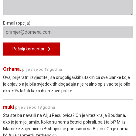
E-mail (opcija)
Pošalji komentar
Orhana.
prije više od 13 godina
Ovaj prijeratni izvjestitelj sa drugoligaških utakmica sve članke koje
je objavio a ja bila svjedok tih događaja nije realno opisivao te je bilo
oko 70% laži ili kako ih on zove patke.
muki
prije više od 18 godina
Šta ste ba navalili na Aliju Resulovica? On je vitez kralja Boudana,
ako je jamijo jamijo. Kolko su nama četnici pokrali, pa šta bi? Mi iz
Islamske zajednice u Brsbajnu se ponosimo sa Alijom. On je nama
ko Alija rahmetli Izetbegović.