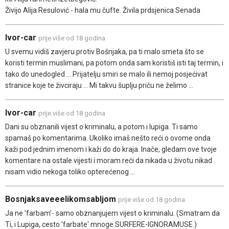
Živijo Alija Resulović - hala mu čufte. Živila prdsjenica Senada
Ivor-car
prije više od 18 godina
U svemu vidiš zavjeru protiv Bošnjaka, pa ti malo smeta što se
koristi termin muslimani, pa potom onda sam koristiš isti taj termin, i
tako do unedogled ... Prijatelju smiri se malo ili nemoj posjećivat
stranice koje te živciraju ... Mi takvu šuplju priču ne želimo ...
Ivor-car
prije više od 18 godina
Dani su obznanili vijest o kriminalu, a potom i lupiga. Ti samo
spamaš po komentarima. Ukoliko imaš nešto reći o ovome onda
kaži pod jednim imenom i kaži do do kraja. Inače, gledam ove tvoje
komentare na ostale vijesti i moram reći da nikada u životu nikad
nisam vidio nekoga toliko opterećenog ...
Bosnjaksaveeelikomsabljom
prije više od 18 godina
Ja ne 'farbam'- samo obznanjujem vijest o kriminalu. (Smatram da
Ti, i Lupiga, cesto 'farbate' mnoge SURFERE-IGNORAMUSE.)