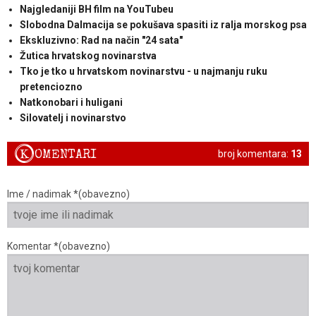
Najgledaniji BH film na YouTubeu
Slobodna Dalmacija se pokušava spasiti iz ralja morskog psa
Ekskluzivno: Rad na način "24 sata"
Žutica hrvatskog novinarstva
Tko je tko u hrvatskom novinarstvu - u najmanju ruku
pretenciozno
Natkonobari i huligani
Silovatelj i novinarstvo
K
OMENTARI
broj komentara:
13
Ime / nadimak *(obavezno)
Komentar *(obavezno)