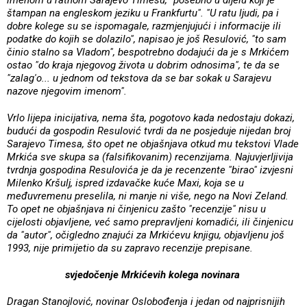
štampan na engleskom jeziku u Frankfurtu". "U ratu ljudi, pa i
dobre kolege su se ispomagale, razmjenjujući i informacije ili
podatke do kojih se dolazilo", napisao je još Resulović, "to sam
činio stalno sa Vladom", bespotrebno dodajući da je s Mrkićem
ostao "do kraja njegovog života u dobrim odnosima", te da se
"zalag'o... u jednom od tekstova da se bar sokak u Sarajevu
nazove njegovim imenom".
Vrlo lijepa inicijativa, nema šta, pogotovo kada nedostaju dokazi,
budući da gospodin Resulović tvrdi da ne posjeduje nijedan broj
Sarajevo Timesa, što opet ne objašnjava otkud mu tekstovi Vlade
Mrkića sve skupa sa (falsifikovanim) recenzijama. Najuvjerljivija
tvrdnja gospodina Resulovića je da je recenzente "birao" izvjesni
Milenko Kršulj, ispred izdavačke kuće Maxi, koja se u
međuvremenu preselila, ni manje ni više, nego na Novi Zeland.
To opet ne objašnjava ni činjenicu zašto "recenzije" nisu u
cijelosti objavljene, već samo prepravljeni komadići, ili činjenicu
da "autor", očigledno znajući za Mrkićevu knjigu, objavljenu još
1993, nije primijetio da su zapravo recenzije prepisane.
svjedočenje Mrkićevih kolega novinara
Dragan Stanojlović, novinar Oslobođenja i jedan od najprisnijih