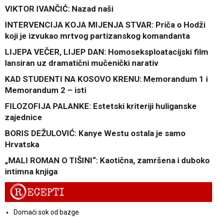
VIKTOR IVANČIĆ: Nazad naši
INTERVENCIJA KOJA MIJENJA STVAR: Priča o Hodži
koji je izvukao mrtvog partizanskog komandanta
LIJEPA VEČER, LIJEP DAN: Homoseksploatacijski film
lansiran uz dramatični mučenički narativ
KAD STUDENTI NA KOSOVO KRENU: Memorandum 1 i
Memorandum 2 – isti
FILOZOFIJA PALANKE: Estetski kriteriji huliganske
zajednice
BORIS DEŽULOVIĆ: Kanye Westu ostala je samo
Hrvatska
„MALI ROMAN O TIŠINI“: Kaotična, zamršena i duboko
intimna knjiga
R
ECEPTI
Domaći sok od bazge