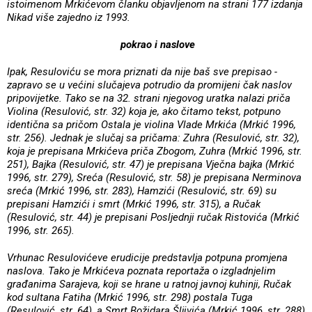
istoimenom Mrkićevom članku objavljenom na strani 177 izdanja
Nikad više zajedno iz 1993.
pokrao i naslove
Ipak, Resuloviću se mora priznati da nije baš sve prepisao -
zapravo se u većini slučajeva potrudio da promijeni čak naslov
pripovijetke. Tako se na 32. strani njegovog uratka nalazi priča
Violina (Resulović, str. 32) koja je, ako čitamo tekst, potpuno
identična sa pričom Ostala je violina Vlade Mrkića (Mrkić 1996,
str. 256). Jednak je slučaj sa pričama: Zuhra (Resulović, str. 32),
koja je prepisana Mrkićeva priča Zbogom, Zuhra (Mrkić 1996, str.
251), Bajka (Resulović, str. 47) je prepisana Vječna bajka (Mrkić
1996, str. 279), Sreća (Resulović, str. 58) je prepisana Nerminova
sreća (Mrkić 1996, str. 283), Hamzići (Resulović, str. 69) su
prepisani Hamzići i smrt (Mrkić 1996, str. 315), a Ručak
(Resulović, str. 44) je prepisani Posljednji ručak Ristovića (Mrkić
1996, str. 265).
Vrhunac Resulovićeve erudicije predstavlja potpuna promjena
naslova. Tako je Mrkićeva poznata reportaža o izgladnjelim
građanima Sarajeva, koji se hrane u ratnoj javnoj kuhinji, Ručak
kod sultana Fatiha (Mrkić 1996, str. 298) postala Tuga
(Resulović, str. 64), a Smrt Božidara Šljivića (Mrkić 1996, str. 288)