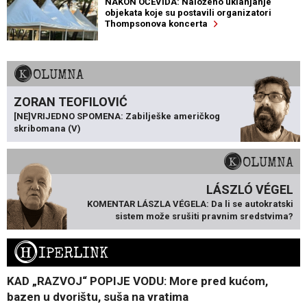
NAKON OČEVIDA: Naloženo uklanjanje
objekata koje su postavili organizatori
Thompsonova koncerta
KOLUMNA
ZORAN TEOFILOVIĆ
[NE]VRIJEDNO SPOMENA: Zabilješke američkog
skribomana (V)
KOLUMNA
LÁSZLÓ VÉGEL
KOMENTAR LÁSZLA VÉGELA: Da li se autokratski
sistem može srušiti pravnim sredstvima?
H
IPERLINK
KAD „RAZVOJ“ POPIJE VODU: More pred kućom,
bazen u dvorištu, suša na vratima