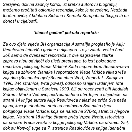
Sarajevo, dok na zadnjoj korici, uz kratku autorovu biografiju,
možemo pročitati odlomke recenzija, kako je navedeno, Nedžada
Ibrišimovića, Abdulaha Sidrana i Kemala Kurspahića (knjiga ih ne
donosi u cijelosti).
"ličnost godine" pokrala reportaže
Za ovo djelo Vijeće BH organizacija Australije proglasilo je Aliju
Resulovića ličnošću godine u dijaspori. To je zaista velika čast.
Još samo da dvanaest reportaža iz ove nagrađene zbirke
zapravo nisu od riječi do riječi prepisane, to jest pokradene
reportaže pokojnog Vlade Mrkića! Kada usporedimo Resulovićevu
knjigu sa zbirkom članaka i reportažom Vlade Mrkića Nikad više
zajedno (Bosanska riječ/Bosnisches Wort, Wupertal - Sarajevo
1996, 344 stranice, tvrdi povez), odnosno ranijim izdanjem iste
knjige objavljenim u Sarajevu 1993, čiji su recenzenti bili Abdulah
Sidran i Marko Vešović, nedvosmisleno utvrđujemo slijedeće: na
strani 14 knjige autora Alije Resulovića nalazi se priča Sva naša
djeca, koja je identična priči sa naslovom Sva naša djeca
pokojnoga Vlade Mrkića, koja se nalazi na 270-toj stranici njegove
knjige. Na strani 18 knjige čitamo priču Vrpca života, istovjetnu
sa pričom Vrpca života iz knjige pokojnog Mrkića, na stranici 254,
dok su Konvoji tuge sa 7. stranice Resulovićeve knjige identični