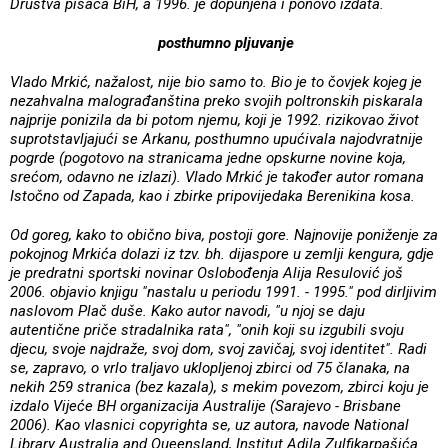
Društva pisaca BiH, a 1996. je dopunjena i ponovo izdata.
posthumno pljuvanje
Vlado Mrkić, nažalost, nije bio samo to. Bio je to čovjek kojeg je
nezahvalna malograđanština preko svojih poltronskih piskarala
najprije ponizila da bi potom njemu, koji je 1992. rizikovao život
suprotstavljajući se Arkanu, posthumno upućivala najodvratnije
pogrde (pogotovo na stranicama jedne opskurne novine koja,
srećom, odavno ne izlazi). Vlado Mrkić je također autor romana
Istočno od Zapada, kao i zbirke pripovijedaka Berenikina kosa.
Od goreg, kako to obično biva, postoji gore. Najnovije poniženje za
pokojnog Mrkića dolazi iz tzv. bh. dijaspore u zemlji kengura, gdje
je predratni sportski novinar Oslobođenja Alija Resulović još
2006. objavio knjigu "nastalu u periodu 1991. - 1995." pod dirljivim
naslovom Plač duše. Kako autor navodi, "u njoj se daju
autentične priče stradalnika rata", "onih koji su izgubili svoju
djecu, svoje najdraže, svoj dom, svoj zavičaj, svoj identitet". Radi
se, zapravo, o vrlo traljavo uklopljenoj zbirci od 75 članaka, na
nekih 259 stranica (bez kazala), s mekim povezom, zbirci koju je
izdalo Vijeće BH organizacija Australije (Sarajevo - Brisbane
2006). Kao vlasnici copyrighta se, uz autora, navode National
Library Australia and Queensland, Institut Adila Zulfikarpašića