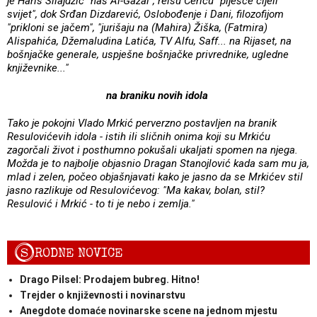
je Haris Silajdžić "naš Al-Gazal", reisu Ceriću "plješće cijeli
svijet", dok Srđan Dizdarević, Oslobođenje i Dani, filozofijom
"prikloni se jačem", "jurišaju na (Mahira) Žiška, (Fatmira)
Alispahića, Džemaludina Latića, TV Alfu, Saff... na Rijaset, na
bošnjačke generale, uspješne bošnjačke privrednike, ugledne
književnike..."
na braniku novih idola
Tako je pokojni Vlado Mrkić perverzno postavljen na branik
Resulovićevih idola - istih ili sličnih onima koji su Mrkiću
zagorčali život i posthumno pokušali ukaljati spomen na njega.
Možda je to najbolje objasnio Dragan Stanojlović kada sam mu ja,
mlad i zelen, počeo objašnjavati kako je jasno da se Mrkićev stil
jasno razlikuje od Resulovićevog: "Ma kakav, bolan, stil?
Resulović i Mrkić - to ti je nebo i zemlja."
S
RODNE NOVICE
Drago Pilsel: Prodajem bubreg. Hitno!
Trejder o književnosti i novinarstvu
Anegdote domaće novinarske scene na jednom mjestu