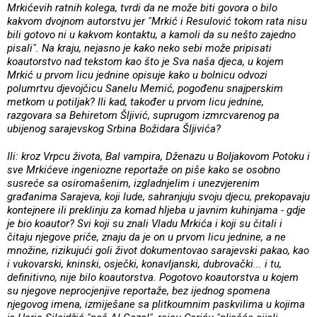
Mrkićevih ratnih kolega, tvrdi da ne može biti govora o bilo
kakvom dvojnom autorstvu jer "Mrkić i Resulović tokom rata nisu
bili gotovo ni u kakvom kontaktu, a kamoli da su nešto zajedno
pisali". Na kraju, nejasno je kako neko sebi može pripisati
koautorstvo nad tekstom kao što je Sva naša djeca, u kojem
Mrkić u prvom licu jednine opisuje kako u bolnicu odvozi
polumrtvu djevojčicu Sanelu Memić, pogođenu snajperskim
metkom u potiljak? Ili kad, također u prvom licu jednine,
razgovara sa Behiretom Šljivić, suprugom izmrcvarenog pa
ubijenog sarajevskog Srbina Božidara Šljivića?
Ili: kroz Vrpcu života, Bal vampira, Dženazu u Boljakovom Potoku i
sve Mrkićeve ingeniozne reportaže on piše kako se osobno
susreće sa osiromašenim, izgladnjelim i unezvjerenim
građanima Sarajeva, koji lude, sahranjuju svoju djecu, prekopavaju
kontejnere ili preklinju za komad hljeba u javnim kuhinjama - gdje
je bio koautor? Svi koji su znali Vladu Mrkića i koji su čitali i
čitaju njegove priče, znaju da je on u prvom licu jednine, a ne
množine, rizikujući goli život dokumentovao sarajevski pakao, kao
i vukovarski, kninski, osječki, konavljanski, dubrovački... i tu,
definitivno, nije bilo koautorstva. Pogotovo koautorstva u kojem
su njegove neprocjenjive reportaže, bez ijednog spomena
njegovog imena, izmiješane sa plitkoumnim paskvilima u kojima