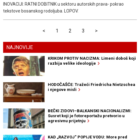
INOVACIJI: RATNI DOBITNIK u sektoru autorskih prava- pokrao
tekstove bosanskog rodoljuba. LOPOV.
<
1
2
3
>
NAJNOVIJE
KRIKOM PROTIV NACIZMA: Limeni doboš koji
razbija velike ideologije
HODOČAŠĆE: Tražeći Friedricha Nietzschea
i njegove misli
BEČKI ZIDOVI–BALKANSKI NACIONALIZMI:
Susret koji je fotoreportažu pretvorio u
agresivnu prijetnju
KAD „RAZVOJ“ POPIJE VODU: More pred