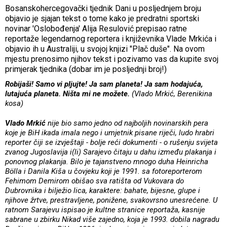
Bosanskohercegovački tjednik Dani u posljednjem broju
objavio je sjajan tekst o tome kako je predratni sportski
novinar 'Oslobođenja' Alija Resulović prepisao ratne
reportaže legendarnog reportera i književnika Vlade Mrkića i
objavio ih u Australiji, u svojoj knjizi "Plač duše". Na ovom
mjestu prenosimo njihov tekst i pozivamo vas da kupite svoj
primjerak tjednika (dobar im je posljednji broj!)
Robijaši! Samo vi pljujte! Ja sam planeta! Ja sam hodajuća,
lutajuća planeta. Ništa mi ne možete.
(Vlado Mrkić, Berenikina
kosa)
Vlado Mrkić
nije bio samo jedno od najboljih novinarskih pera
koje je BiH ikada imala nego i umjetnik pisane riječi, ludo hrabri
reporter čiji se izvještaji - bolje reći dokumenti - o rušenju svijeta
zvanog Jugoslavija i(li) Sarajevo čitaju u dahu između plakanja i
ponovnog plakanja. Bilo je tajanstveno mnogo duha Heinricha
Bölla i Danila Kiša u čovjeku koji je 1991. sa fotoreporterom
Fehimom Demirom obišao sva ratišta od Vukovara do
Dubrovnika i bilježio lica, karaktere: bahate, bijesne, glupe i
njihove žrtve, prestravljene, ponižene, svakovrsno unesrećene. U
ratnom Sarajevu ispisao je kultne stranice reportaža, kasnije
sabrane u zbirku Nikad više zajedno, koja je 1993. dobila nagradu