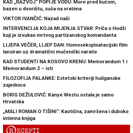
KAD „RAZVOJ“ POPIJE VODU: More pred kućom,
bazen u dvorištu, suša na vratima
VIKTOR IVANČIĆ: Nazad naši
INTERVENCIJA KOJA MIJENJA STVAR: Priča o Hodži
koji je izvukao mrtvog partizanskog komandanta
LIJEPA VEČER, LIJEP DAN: Homoseksploatacijski film
lansiran uz dramatični mučenički narativ
KAD STUDENTI NA KOSOVO KRENU: Memorandum 1 i
Memorandum 2 – isti
FILOZOFIJA PALANKE: Estetski kriteriji huliganske
zajednice
BORIS DEŽULOVIĆ: Kanye Westu ostala je samo
Hrvatska
„MALI ROMAN O TIŠINI“: Kaotična, zamršena i duboko
intimna knjiga
R
ECEPTI