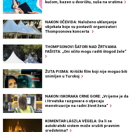
kućom, bazen u dvorištu, suša na vratima
NAKON OČEVIDA: Naloženo uklanjanje
objekata koje su postavili organizatori
Thompsonova koncerta
THOMPSONOVI ŠATORI NAD ŽRTVAMA
FAŠISTA: „Oni očito mogu raditi štogod žele“
ŽUTA PISMA: Kritički film koji nije mogao biti
snimljen u Turskoj
NAKON ISKORAKA CRNE GORE: „Vrijeme je da
i Hrvatska razgovara o utjecaju
menstruacije na radni život žena“
KOMENTAR LÁSZLA VÉGELA: Da li se
autokratski sistem može srušiti pravnim
sredstvima?