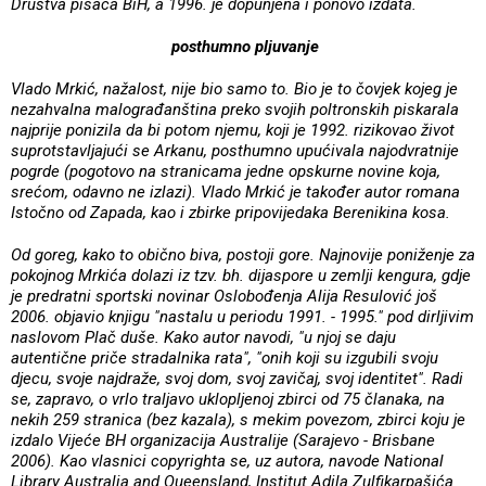
Društva pisaca BiH, a 1996. je dopunjena i ponovo izdata.
posthumno pljuvanje
Vlado Mrkić, nažalost, nije bio samo to. Bio je to čovjek kojeg je
nezahvalna malograđanština preko svojih poltronskih piskarala
najprije ponizila da bi potom njemu, koji je 1992. rizikovao život
suprotstavljajući se Arkanu, posthumno upućivala najodvratnije
pogrde (pogotovo na stranicama jedne opskurne novine koja,
srećom, odavno ne izlazi). Vlado Mrkić je također autor romana
Istočno od Zapada, kao i zbirke pripovijedaka Berenikina kosa.
Od goreg, kako to obično biva, postoji gore. Najnovije poniženje za
pokojnog Mrkića dolazi iz tzv. bh. dijaspore u zemlji kengura, gdje
je predratni sportski novinar Oslobođenja Alija Resulović još
2006. objavio knjigu "nastalu u periodu 1991. - 1995." pod dirljivim
naslovom Plač duše. Kako autor navodi, "u njoj se daju
autentične priče stradalnika rata", "onih koji su izgubili svoju
djecu, svoje najdraže, svoj dom, svoj zavičaj, svoj identitet". Radi
se, zapravo, o vrlo traljavo uklopljenoj zbirci od 75 članaka, na
nekih 259 stranica (bez kazala), s mekim povezom, zbirci koju je
izdalo Vijeće BH organizacija Australije (Sarajevo - Brisbane
2006). Kao vlasnici copyrighta se, uz autora, navode National
Library Australia and Queensland, Institut Adila Zulfikarpašića