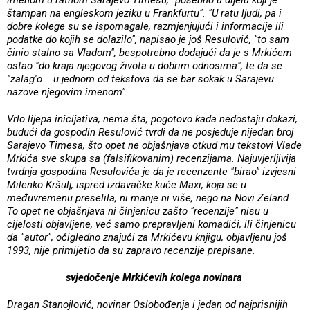
štampan na engleskom jeziku u Frankfurtu". "U ratu ljudi, pa i
dobre kolege su se ispomagale, razmjenjujući i informacije ili
podatke do kojih se dolazilo", napisao je još Resulović, "to sam
činio stalno sa Vladom", bespotrebno dodajući da je s Mrkićem
ostao "do kraja njegovog života u dobrim odnosima", te da se
"zalag'o... u jednom od tekstova da se bar sokak u Sarajevu
nazove njegovim imenom".
Vrlo lijepa inicijativa, nema šta, pogotovo kada nedostaju dokazi,
budući da gospodin Resulović tvrdi da ne posjeduje nijedan broj
Sarajevo Timesa, što opet ne objašnjava otkud mu tekstovi Vlade
Mrkića sve skupa sa (falsifikovanim) recenzijama. Najuvjerljivija
tvrdnja gospodina Resulovića je da je recenzente "birao" izvjesni
Milenko Kršulj, ispred izdavačke kuće Maxi, koja se u
međuvremenu preselila, ni manje ni više, nego na Novi Zeland.
To opet ne objašnjava ni činjenicu zašto "recenzije" nisu u
cijelosti objavljene, već samo prepravljeni komadići, ili činjenicu
da "autor", očigledno znajući za Mrkićevu knjigu, objavljenu još
1993, nije primijetio da su zapravo recenzije prepisane.
svjedočenje Mrkićevih kolega novinara
Dragan Stanojlović, novinar Oslobođenja i jedan od najprisnijih