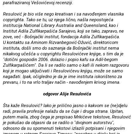
parafraziranoj Vešovićevoj recenziji.
Resulović je bio više nego kreativan i sa navođenjem vlasnika
copyrighta. Tako se tu, uz njega lično, našla nepostojeća
institucija National Library Australia and Queensland, kao i
Institut Adila Zulfikarpašića Sarajevo, koji se tako, zapravo, ne
zove, već - Bošnjački institut, fondacija Adila Zulfikarpašića.
U kontaktu sa Aminom Rizvanbegović-Džuvić, direktoricom
instituta, došli smo do saznanja da Bošnjački institut nema
nikakvog učešća u copyrightu Resulovićeve knjige, s tim da je
"dotični gospodin 2006. dolazio i popio kafu sa Adil-begom
Zulfikarpašićem". Da li se radilo samo o kafi ili nekom razgovoru
koji je mogao uključivati i Resulovićevu knjigu, može se samo
nagađati. Ipak, očigledno je da je ime instituta iskorišteno za
prevaru, i to na vrlo traljav način - navođenjem krivog imena.
odgovor Alije Resulovića
Šta kaže Resulović?
Iako je prilično jasno o kakvom se (ne)djelu
radi, pravila profesije nalažu da se čuje i druga strana. Upitan,
putem maila, zbog čega je prepisao Mrkićeve tekstove, Resulović
je pokušao da objasni da se radilo o "dvojnom autorstvu",
odnosno da su spomenuti tekstovi izlazili potpisani i njegovim
imenom u ratnom Sarajevo Timesu, "posebno u dijelu koji je