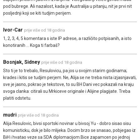
pod bubrege. Ali nazalost, kada je Australija u pitanju, nit je prvi nit
posljednji koji se kiti tudjim perijem.
Ivor-Car
prije više od 18 godina
1, 2, 3, 4, 5 komentara s iste IP adrese, a različito potpisanih, a isto
konotiranih ... Koga ti farbaš?
Bosnjak, Sidney
prije više od 18 godina
Sto ti je to trebalo, Resulovicu, pa jos u svojim starim godinama;
krades i kitis se tudjim perjem. Ne, Alija se ne treba nista izjasnjavati,
sve je jasno, pokrao je tekstove, to su BH Dani vec pokazali na kraju
svoga clanka: citirali su Mrkiceve originale i Alijine plagijate. Treba
platiti odstetu.
mudri
prije više od 18 godina
Alija Resulovic, bivsi sportski novinar u bivsoj Yu - dobro sisao sisu
komunisticku, dok je bilo mlijeka. Docim brzo se snasao, pobjegao iz
BiH i hvatao veze sa SDA diplomacijom.Bice zapamcen po jednoj