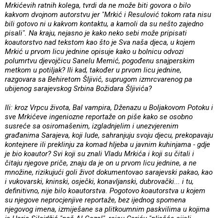
Mrkićevih ratnih kolega, tvrdi da ne može biti govora o bilo
kakvom dvojnom autorstvu jer "Mrkić i Resulović tokom rata nisu
bili gotovo ni u kakvom kontaktu, a kamoli da su nešto zajedno
pisali". Na kraju, nejasno je kako neko sebi može pripisati
koautorstvo nad tekstom kao što je Sva naša djeca, u kojem
Mrkić u prvom licu jednine opisuje kako u bolnicu odvozi
polumrtvu djevojčicu Sanelu Memić, pogođenu snajperskim
metkom u potiljak? Ili kad, također u prvom licu jednine,
razgovara sa Behiretom Šljivić, suprugom izmrcvarenog pa
ubijenog sarajevskog Srbina Božidara Šljivića?
Ili: kroz Vrpcu života, Bal vampira, Dženazu u Boljakovom Potoku i
sve Mrkićeve ingeniozne reportaže on piše kako se osobno
susreće sa osiromašenim, izgladnjelim i unezvjerenim
građanima Sarajeva, koji lude, sahranjuju svoju djecu, prekopavaju
kontejnere ili preklinju za komad hljeba u javnim kuhinjama - gdje
je bio koautor? Svi koji su znali Vladu Mrkića i koji su čitali i
čitaju njegove priče, znaju da je on u prvom licu jednine, a ne
množine, rizikujući goli život dokumentovao sarajevski pakao, kao
i vukovarski, kninski, osječki, konavljanski, dubrovački... i tu,
definitivno, nije bilo koautorstva. Pogotovo koautorstva u kojem
su njegove neprocjenjive reportaže, bez ijednog spomena
njegovog imena, izmiješane sa plitkoumnim paskvilima u kojima