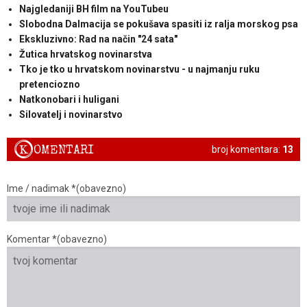
Najgledaniji BH film na YouTubeu
Slobodna Dalmacija se pokušava spasiti iz ralja morskog psa
Ekskluzivno: Rad na način "24 sata"
Žutica hrvatskog novinarstva
Tko je tko u hrvatskom novinarstvu - u najmanju ruku
pretenciozno
Natkonobari i huligani
Silovatelj i novinarstvo
K
OMENTARI
broj komentara:
13
Ime / nadimak *(obavezno)
Komentar *(obavezno)