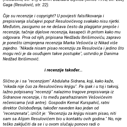
Gaga (Resulović, str. 22).
Čije su recenzije i copyright?
U povijesti falsifikovanja i
prepisivanja slučajevi poput Resulovićevog svakako nisu rijetki.
Međutim, zasigurno se ne dešava često da plagijator prepiše i
recenzije, tačnije dijelove recenzija, kasapeći ih pritom kako mu
odgovara. Prva od njih, pripisana Nedžadu Ibrišimoviću, zapravo
je ponešto izmijenjena recenzija Marka Vešovića iz Nikad više
zajedno. "Nikada nisam pisao recenziju za Resulovića i jedino što
mogu reći je da osuđujem takve postupke", ustvrdio je Danima
Nedžad Ibrišimović.
i recenzije također...
Slično je i sa "recenzijom" Abdulaha Sidrana, koji, kako kaže,
"nikada nije čuo za Resulovićevu knjigu". Pa ipak i u toj i takvoj,
lažno potpisanoj "recenziji" nalazimo tragove prepisivanja iz
Sidranove recenzije, i to među parafraziranim Vešovićevim
rečenicama (vidi antre). Gospodin Kemal Kurspahić, ratni
direktor Oslobođenja, također naveden kao jedan od
"recenzenata", izričit je: "Recenziju za knjigu nisam pisao, niti
sam sa Alijom Resulovićem bio u kontaktu ovih godina." No, nije
teško zaključiti da se i u ovom slučaju ponovo radi o