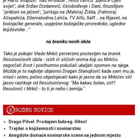
je Haris Silajdžić "naš Al-Gazal", reisu Ceriću "plješće cijeli
svijet", dok Srđan Dizdarević, Oslobođenje i Dani, filozofijom
"prikloni se jačem", "jurišaju na (Mahira) Žiška, (Fatmira)
Alispahića, Džemaludina Latića, TV Alfu, Saff... na Rijaset, na
bošnjačke generale, uspješne bošnjačke privrednike, ugledne
književnike..."
na braniku novih idola
Tako je pokojni Vlado Mrkić perverzno postavljen na branik
Resulovićevih idola - istih ili sličnih onima koji su Mrkiću
zagorčali život i posthumno pokušali ukaljati spomen na njega.
Možda je to najbolje objasnio Dragan Stanojlović kada sam mu ja,
mlad i zelen, počeo objašnjavati kako je jasno da se Mrkićev stil
jasno razlikuje od Resulovićevog: "Ma kakav, bolan, stil?
Resulović i Mrkić - to ti je nebo i zemlja."
S
RODNE NOVICE
Drago Pilsel: Prodajem bubreg. Hitno!
Trejder o književnosti i novinarstvu
Anegdote domaće novinarske scene na jednom mjestu