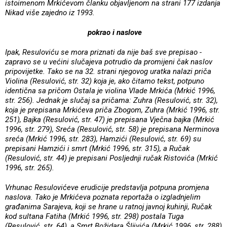
istoimenom Mrkićevom članku objavljenom na strani 177 izdanja
Nikad više zajedno iz 1993.
pokrao i naslove
Ipak, Resuloviću se mora priznati da nije baš sve prepisao -
zapravo se u većini slučajeva potrudio da promijeni čak naslov
pripovijetke. Tako se na 32. strani njegovog uratka nalazi priča
Violina (Resulović, str. 32) koja je, ako čitamo tekst, potpuno
identična sa pričom Ostala je violina Vlade Mrkića (Mrkić 1996,
str. 256). Jednak je slučaj sa pričama: Zuhra (Resulović, str. 32),
koja je prepisana Mrkićeva priča Zbogom, Zuhra (Mrkić 1996, str.
251), Bajka (Resulović, str. 47) je prepisana Vječna bajka (Mrkić
1996, str. 279), Sreća (Resulović, str. 58) je prepisana Nerminova
sreća (Mrkić 1996, str. 283), Hamzići (Resulović, str. 69) su
prepisani Hamzići i smrt (Mrkić 1996, str. 315), a Ručak
(Resulović, str. 44) je prepisani Posljednji ručak Ristovića (Mrkić
1996, str. 265).
Vrhunac Resulovićeve erudicije predstavlja potpuna promjena
naslova. Tako je Mrkićeva poznata reportaža o izgladnjelim
građanima Sarajeva, koji se hrane u ratnoj javnoj kuhinji, Ručak
kod sultana Fatiha (Mrkić 1996, str. 298) postala Tuga
(Resulović, str. 64), a Smrt Božidara Šljivića (Mrkić 1996, str. 288)