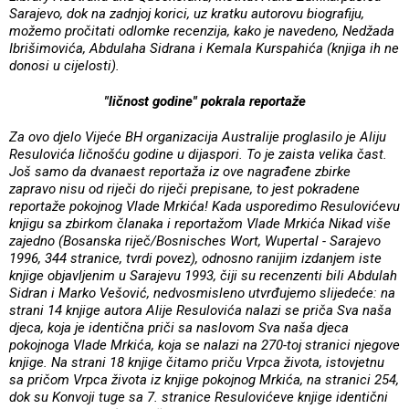
Sarajevo, dok na zadnjoj korici, uz kratku autorovu biografiju,
možemo pročitati odlomke recenzija, kako je navedeno, Nedžada
Ibrišimovića, Abdulaha Sidrana i Kemala Kurspahića (knjiga ih ne
donosi u cijelosti).
"ličnost godine" pokrala reportaže
Za ovo djelo Vijeće BH organizacija Australije proglasilo je Aliju
Resulovića ličnošću godine u dijaspori. To je zaista velika čast.
Još samo da dvanaest reportaža iz ove nagrađene zbirke
zapravo nisu od riječi do riječi prepisane, to jest pokradene
reportaže pokojnog Vlade Mrkića! Kada usporedimo Resulovićevu
knjigu sa zbirkom članaka i reportažom Vlade Mrkića Nikad više
zajedno (Bosanska riječ/Bosnisches Wort, Wupertal - Sarajevo
1996, 344 stranice, tvrdi povez), odnosno ranijim izdanjem iste
knjige objavljenim u Sarajevu 1993, čiji su recenzenti bili Abdulah
Sidran i Marko Vešović, nedvosmisleno utvrđujemo slijedeće: na
strani 14 knjige autora Alije Resulovića nalazi se priča Sva naša
djeca, koja je identična priči sa naslovom Sva naša djeca
pokojnoga Vlade Mrkića, koja se nalazi na 270-toj stranici njegove
knjige. Na strani 18 knjige čitamo priču Vrpca života, istovjetnu
sa pričom Vrpca života iz knjige pokojnog Mrkića, na stranici 254,
dok su Konvoji tuge sa 7. stranice Resulovićeve knjige identični