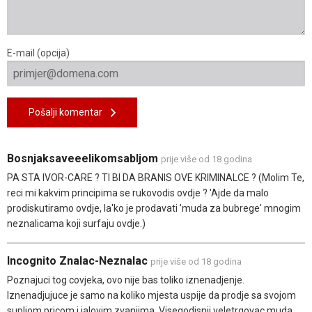
E-mail (opcija)
Pošalji komentar
Bosnjaksaveeelikomsabljom
prije više od 18 godina
PA STA IVOR-CARE ? TI BI DA BRANIS OVE KRIMINALCE ? (Molim Te,
reci mi kakvim principima se rukovodis ovdje ? 'Ajde da malo
prodiskutiramo ovdje, la'ko je prodavati 'muda za bubrege' mnogim
neznalicama koji surfaju ovdje.)
Incognito Znalac-Neznalac
prije više od 18 godina
Poznajuci tog covjeka, ovo nije bas toliko iznenadjenje.
Iznenadjujuce je samo na koliko mjesta uspije da prodje sa svojom
supljom pricom i jalovim zvanjima. Visegodisnji veletrgovac muda