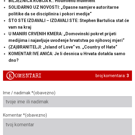
BILJEŽNICA ROBIJA K.: Houmlend muvment
SOLIDARNO UZ NOVOSTI: „Opasne namjere autoritarne
politike da se disciplinira i pokori medije“
ŠTO STE IZDAVALI – IZDAVALI STE: Stephen Bartulica stat će
vam na kraj
U MANIRI CRVENIH KMERA: „Domovinski pokret prijeti
medijima i najavljuje uvođenje hrvatstva po njihovoj mjeri“
(ZA)BRANITELJI: „Island of Love“ vs. „Country of Hate“
KOMENTAR IVE ANIĆA: Je li desnica u Hrvata dotakla samo
dno?
K
OMENTARI
broj komentara:
3
Ime / nadimak *(obavezno)
Komentar *(obavezno)