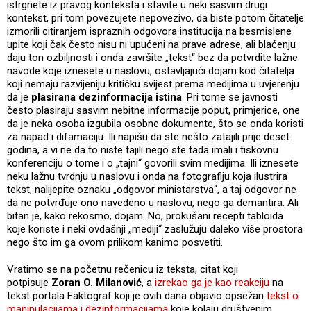
istrgnete iz pravog konteksta i stavite u neki sasvim drugi
kontekst, pri tom povezujete nepovezivo, da biste potom čitatelje
izmorili citiranjem ispraznih odgovora institucija na besmislene
upite koji čak često nisu ni upućeni na prave adrese, ali blaćenju
daju ton ozbiljnosti i onda završite „tekst“ bez da potvrdite lažne
navode koje iznesete u naslovu, ostavljajući dojam kod čitatelja
koji nemaju razvijeniju kritičku svijest prema medijima u uvjerenju
da je
plasirana dezinformacija istina
. Pri tome se javnosti
često plasiraju sasvim nebitne informacije poput, primjerice, one
da je neka osoba izgubila osobne dokumente, što se onda koristi
za napad i difamaciju. Ili napišu da ste nešto zatajili prije deset
godina, a vi ne da to niste tajili nego ste tada imali i tiskovnu
konferenciju o tome i o „tajni“ govorili svim medijima. Ili iznesete
neku lažnu tvrdnju u naslovu i onda na fotografiju koja ilustrira
tekst, nalijepite oznaku „odgovor ministarstva“, a taj odgovor ne
da ne potvrđuje ono navedeno u naslovu, nego ga demantira. Ali
bitan je, kako rekosmo, dojam. No, prokušani recepti tabloida
koje koriste i neki ovdašnji „mediji“ zaslužuju daleko više prostora
nego što im ga ovom prilikom kanimo posvetiti.
Vratimo se na početnu rečenicu iz teksta, citat koji
potpisuje
Zoran O. Milanović
, a
izrekao ga je kao reakciju
na
tekst portala Faktograf koji je ovih dana objavio opsežan
tekst o
manipulacijama i dezinformacijama
koje kolaju društvenim