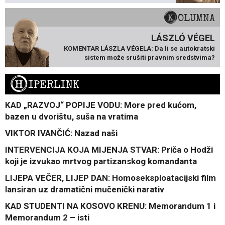
KOLUMNA
LÁSZLÓ VÉGEL
KOMENTAR LÁSZLA VÉGELA: Da li se autokratski
sistem može srušiti pravnim sredstvima?
H
IPERLINK
KAD „RAZVOJ“ POPIJE VODU: More pred kućom,
bazen u dvorištu, suša na vratima
VIKTOR IVANČIĆ: Nazad naši
INTERVENCIJA KOJA MIJENJA STVAR: Priča o Hodži
koji je izvukao mrtvog partizanskog komandanta
LIJEPA VEČER, LIJEP DAN: Homoseksploatacijski film
lansiran uz dramatični mučenički narativ
KAD STUDENTI NA KOSOVO KRENU: Memorandum 1 i
Memorandum 2 – isti