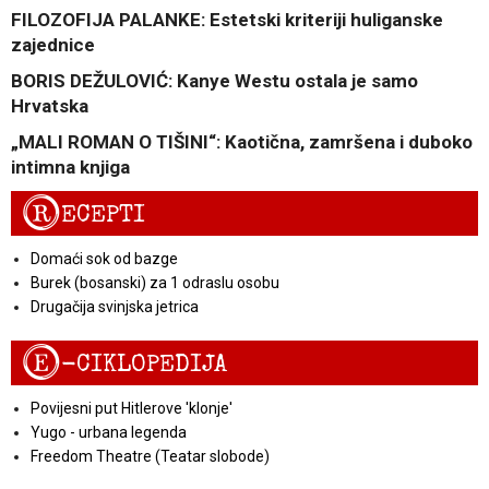
FILOZOFIJA PALANKE: Estetski kriteriji huliganske
zajednice
BORIS DEŽULOVIĆ: Kanye Westu ostala je samo
Hrvatska
„MALI ROMAN O TIŠINI“: Kaotična, zamršena i duboko
intimna knjiga
R
ECEPTI
Domaći sok od bazge
Burek (bosanski) za 1 odraslu osobu
Drugačija svinjska jetrica
E
-CIKLOPEDIJA
Povijesni put Hitlerove 'klonje'
Yugo - urbana legenda
Freedom Theatre (Teatar slobode)