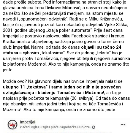
dakle prošle subote. Pod informacijama na stranici stoji kako je
glavna urednica Irena Divković Milanović, a sasvim neuobičajeno
za nešto što se želi predstavljati medijem, na istom mjestu se
navodi i „opunomoćeni odvjetnik“. Radi se o Milku Križanoviću,
koji je široj javnosti poznat kao nekadašnji odvjetnik Vjeke Sliška,
2001. godine ubijenog „kralja poker automata“. Prije šest dana
Imperijal je postavio naslovnu sliku Facebook stranice i krenuo.
Kratka analiza objavljenog sadržaja jasno govori o tome čemu
služi Imperijal. Naime, od tada do danas
objavili su točno 24
statusa
s njihovim „tekstovima“. Sve do jednog „teksta“ bio je
usmjeren protiv Tomaševića, njegove obitelji ili njegovih suradnika
iz platforme Možemo!. Ako to nije kampanja, onda ne znamo što
jeste.
Možda ovo? Na glavnom dijelu naslovnice Imperijala nalazi se
ukupno 11 „tekstova“ i samo jedan od njih nije posvećen
ozloglašavanju i blaćenju Tomaševića i Možemo!
, a i taj je
napisan prije početka te kampanje (20. svibnja). Od tada do danas
nije objavljen niti jedan jedini tekst koji se ne tiče Tomaševića i
Možemo!. Ako to nije kampanja, onda ne znamo što jeste.