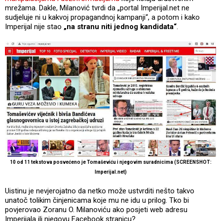
mrežama. Dakle, Milanović tvrdi da „portal Imperijal.net ne
sudjeluje ni u kakvoj propagandnoj kampanji“, a potom i kako
Imperijal nije stao
„na stranu niti jednog kandidata“
.
10 od 11 tekstova posvećeno je Tomaševiću i njegovim suradnicima (SCREENSHOT:
Imperijal.net)
Uistinu je nevjerojatno da netko može ustvrditi nešto takvo
unatoč tolikim činjenicama koje mu ne idu u prilog. Tko bi
povjerovao Zoranu O. Milanoviću ako posjeti web adresu
Imperijala ili njegovu Facebook stranicu?