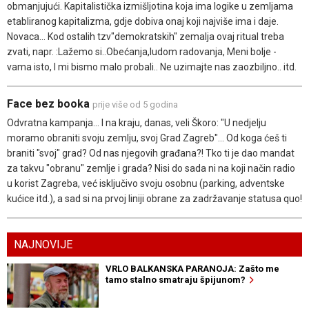
obmanjujući. Kapitalistička izmišljotina koja ima logike u zemljama
etabliranog kapitalizma, gdje dobiva onaj koji najviše ima i daje.
Novaca... Kod ostalih tzv"demokratskih" zemalja ovaj ritual treba
zvati, napr. :Lažemo si..Obećanja,ludom radovanja, Meni bolje -
vama isto, I mi bismo malo probali.. Ne uzimajte nas zaozbiljno.. itd.
Face bez booka
prije više od 5 godina
Odvratna kampanja... I na kraju, danas, veli Škoro: "U nedjelju
moramo obraniti svoju zemlju, svoj Grad Zagreb"... Od koga ćeš ti
braniti "svoj" grad? Od nas njegovih građana?! Tko ti je dao mandat
za takvu "obranu" zemlje i grada? Nisi do sada ni na koji način radio
u korist Zagreba, već isključivo svoju osobnu (parking, adventske
kućice itd.), a sad si na prvoj liniji obrane za zadržavanje statusa quo!
NAJNOVIJE
VRLO BALKANSKA PARANOJA: Zašto me
tamo stalno smatraju špijunom?