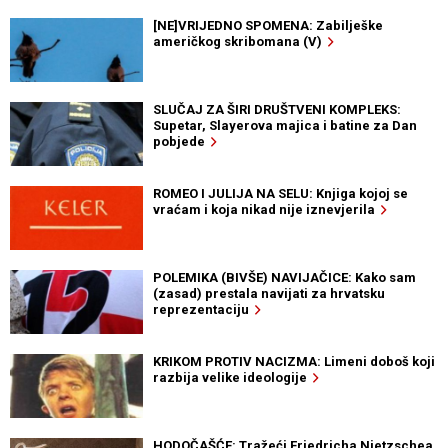
[NE]VRIJEDNO SPOMENA: Zabilješke
američkog skribomana (V)
SLUČAJ ZA ŠIRI DRUŠTVENI KOMPLEKS:
Supetar, Slayerova majica i batine za Dan
pobjede
ROMEO I JULIJA NA SELU: Knjiga kojoj se
vraćam i koja nikad nije iznevjerila
POLEMIKA (BIVŠE) NAVIJAČICE: Kako sam
(zasad) prestala navijati za hrvatsku
reprezentaciju
KRIKOM PROTIV NACIZMA: Limeni doboš koji
razbija velike ideologije
HODOČAŠĆE: Tražeći Friedricha Nietzschea