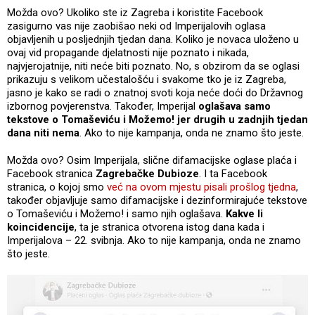
Možda ovo? Ukoliko ste iz Zagreba i koristite Facebook
zasigurno vas nije zaobišao neki od Imperijalovih oglasa
objavljenih u posljednjih tjedan dana. Koliko je novaca uloženo u
ovaj vid propagande djelatnosti nije poznato i nikada,
najvjerojatnije, niti neće biti poznato. No, s obzirom da se oglasi
prikazuju s velikom učestalošću i svakome tko je iz Zagreba,
jasno je kako se radi o znatnoj svoti koja neće doći do Državnog
izbornog povjerenstva. Također, Imperijal
oglašava samo
tekstove o Tomaševiću i Možemo!
jer drugih u zadnjih tjedan
dana niti nema
. Ako to nije kampanja, onda ne znamo što jeste.
Možda ovo? Osim Imperijala, slične difamacijske oglase plaća i
Facebook stranica
Zagrebačke Dubioze
. I ta Facebook
stranica, o kojoj smo
već na ovom mjestu pisali prošlog tjedna
,
također objavljuje samo difamacijske i dezinformirajuće tekstove
o Tomaševiću i Možemo! i samo njih oglašava.
Kakve li
koincidencije
, ta je stranica otvorena istog dana kada i
Imperijalova – 22. svibnja. Ako to nije kampanja, onda ne znamo
što jeste.