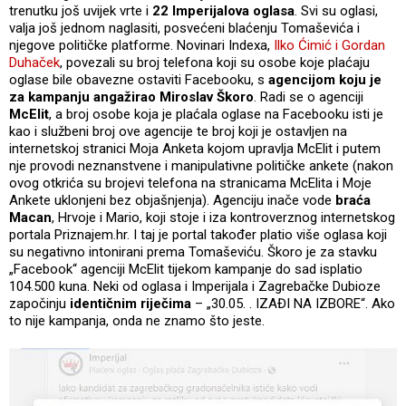
trenutku još uvijek vrte i
22 Imperijalova oglasa
. Svi su oglasi,
valja još jednom naglasiti, posvećeni blaćenju Tomaševića i
njegove političke platforme. Novinari Indexa,
Ilko Ćimić i Gordan
Duhaček
, povezali su broj telefona koji su osobe koje plaćaju
oglase bile obavezne ostaviti Facebooku, s
agencijom koju je
za kampanju angažirao Miroslav Škoro
. Radi se o agenciji
McElit
, a broj osobe koja je plaćala oglase na Facebooku isti je
kao i službeni broj ove agencije te broj koji je ostavljen na
internetskoj stranici Moja Anketa kojom upravlja McElit i putem
nje provodi neznanstvene i manipulativne političke ankete (nakon
ovog otkrića su brojevi telefona na stranicama McElita i Moje
Ankete uklonjeni bez objašnjenja). Agenciju inače vode
braća
Macan
, Hrvoje i Mario, koji stoje i iza kontroverznog internetskog
portala Priznajem.hr. I taj je portal također platio više oglasa koji
su negativno intonirani prema Tomaševiću. Škoro je za stavku
„Facebook“ agenciji McElit tijekom kampanje do sad isplatio
104.500 kuna. Neki od oglasa i Imperijala i Zagrebačke Dubioze
započinju
identičnim riječima
– „30.05. . IZAĐI NA IZBORE“. Ako
to nije kampanja, onda ne znamo što jeste.