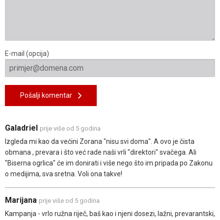
E-mail (opcija)
Pošalji komentar
Galadriel
prije više od 5 godina
Izgleda mi kao da većini Zorana "nisu svi doma". A ovo je čista
obmana , prevara i što već rade naši vrli "direktori" svačega. Ali
"Biserna ogrlica" će im donirati i više nego što im pripada po Zakonu
o medijima, sva sretna. Voli ona takve!
Marijana
prije više od 5 godina
Kampanja - vrlo ružna riječ, baš kao i njeni dosezi, lažni, prevarantski,