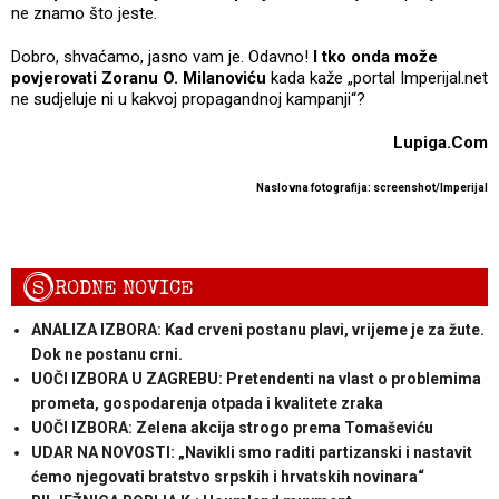
ne znamo što jeste.
Dobro, shvaćamo, jasno vam je. Odavno!
I tko onda može
povjerovati Zoranu O. Milanoviću
kada kaže „portal Imperijal.net
ne sudjeluje ni u kakvoj propagandnoj kampanji“?
Lupiga.Com
Naslovna fotografija: screenshot/Imperijal
S
RODNE NOVICE
ANALIZA IZBORA: Kad crveni postanu plavi, vrijeme je za žute.
Dok ne postanu crni.
UOČI IZBORA U ZAGREBU: Pretendenti na vlast o problemima
prometa, gospodarenja otpada i kvalitete zraka
UOČI IZBORA: Zelena akcija strogo prema Tomaševiću
UDAR NA NOVOSTI: „Navikli smo raditi partizanski i nastavit
ćemo njegovati bratstvo srpskih i hrvatskih novinara“