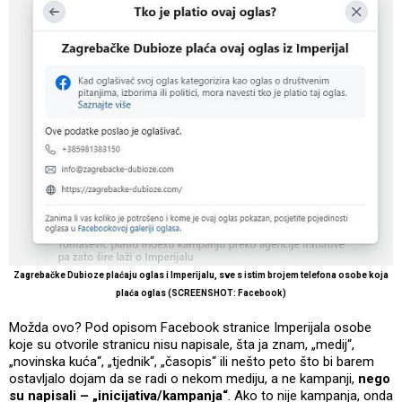
Zagrebačke Dubioze plaćaju oglas i Imperijalu, sve s istim brojem telefona osobe koja
plaća oglas (SCREENSHOT: Facebook)
Možda ovo? Pod opisom Facebook stranice Imperijala osobe
koje su otvorile stranicu nisu napisale, šta ja znam, „medij“,
„novinska kuća“, „tjednik“, „časopis“ ili nešto peto što bi barem
ostavljalo dojam da se radi o nekom mediju, a ne kampanji,
nego
su napisali – „inicijativa/kampanja“
. Ako to nije kampanja, onda