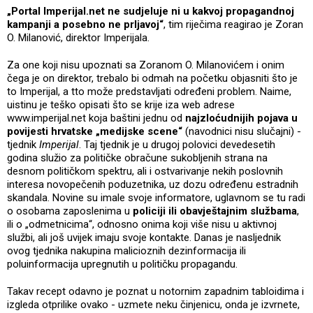
„Portal Imperijal.net ne sudjeluje ni u kakvoj propagandnoj
kampanji a posebno ne prljavoj“
, tim riječima reagirao je Zoran
O. Milanović, direktor Imperijala.
Za one koji nisu upoznati sa Zoranom O. Milanovićem i onim
čega je on direktor, trebalo bi odmah na početku objasniti što je
to Imperijal, a tto može predstavljati određeni problem. Naime,
uistinu je teško opisati što se krije iza web adrese
www.imperijal.net koja baštini jednu od
najzloćudnijih pojava u
povijesti hrvatske „medijske scene“
(navodnici nisu slučajni) -
tjednik
Imperijal
. Taj tjednik je u drugoj polovici devedesetih
godina služio za političke obračune sukobljenih strana na
desnom političkom spektru, ali i ostvarivanje nekih poslovnih
interesa novopečenih poduzetnika, uz dozu određenu estradnih
skandala. Novine su imale svoje informatore, uglavnom se tu radi
o osobama zaposlenima u
policiji ili obavještajnim službama
,
ili o „odmetnicima“, odnosno onima koji više nisu u aktivnoj
službi, ali još uvijek imaju svoje kontakte. Danas je nasljednik
ovog tjednika nakupina malicioznih dezinformacija ili
poluinformacija upregnutih u političku propagandu.
Takav recept odavno je poznat u notornim zapadnim tabloidima i
izgleda otprilike ovako - uzmete neku činjenicu, onda je izvrnete,