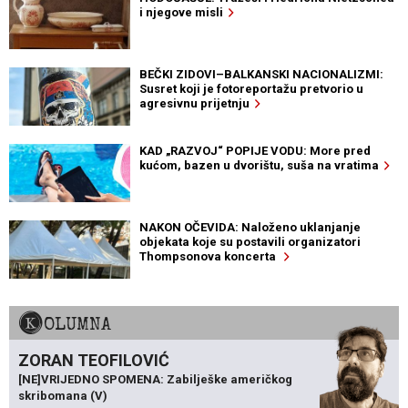
i njegove misli
BEČKI ZIDOVI–BALKANSKI NACIONALIZMI:
Susret koji je fotoreportažu pretvorio u
agresivnu prijetnju
KAD „RAZVOJ“ POPIJE VODU: More pred
kućom, bazen u dvorištu, suša na vratima
NAKON OČEVIDA: Naloženo uklanjanje
objekata koje su postavili organizatori
Thompsonova koncerta
KOLUMNA
ZORAN TEOFILOVIĆ
[NE]VRIJEDNO SPOMENA: Zabilješke američkog
skribomana (V)