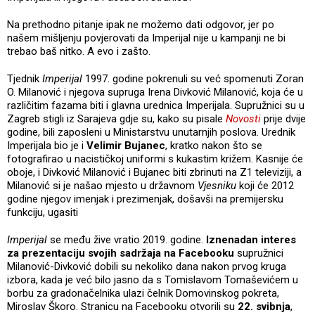
Na prethodno pitanje ipak ne možemo dati odgovor, jer po
našem mišljenju povjerovati da Imperijal nije u kampanji ne bi
trebao baš nitko. A evo i zašto.
Tjednik
Imperijal
1997. godine pokrenuli su već spomenuti Zoran
O. Milanović i njegova supruga Irena Divković Milanović, koja će u
različitim fazama biti i glavna urednica Imperijala. Supružnici su u
Zagreb stigli iz Sarajeva gdje su, kako su pisale
Novosti
prije dvije
godine, bili zaposleni u Ministarstvu unutarnjih poslova. Urednik
Imperijala bio je i
Velimir Bujanec
, kratko nakon što se
fotografirao u nacističkoj uniformi s kukastim križem. Kasnije će
oboje, i Divković Milanović i Bujanec biti zbrinuti na Z1 televiziji, a
Milanović si je našao mjesto u državnom
Vjesniku
koji će 2012
godine njegov imenjak i prezimenjak, došavši na premijersku
funkciju, ugasiti
Imperijal
se među žive vratio 2019. godine.
Iznenadan interes
za prezentaciju svojih sadržaja na Facebooku
supružnici
Milanović-Divković dobili su nekoliko dana nakon prvog kruga
izbora, kada je već bilo jasno da s Tomislavom Tomaševićem u
borbu za gradonačelnika ulazi čelnik Domovinskog pokreta,
Miroslav Škoro. Stranicu na Facebooku otvorili su
22. svibnja
,