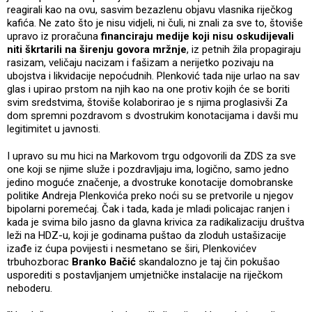
reagirali kao na ovu, sasvim bezazlenu objavu vlasnika riječkog
kafića. Ne zato što je nisu vidjeli, ni čuli, ni znali za sve to, štoviše
upravo iz proračuna
financiraju medije koji nisu oskudijevali
niti škrtarili na širenju govora mržnje
, iz petnih žila propagiraju
rasizam, veličaju nacizam i fašizam a nerijetko pozivaju na
ubojstva i likvidacije nepoćudnih. Plenković tada nije urlao na sav
glas i upirao prstom na njih kao na one protiv kojih će se boriti
svim sredstvima, štoviše kolaborirao je s njima proglasivši Za
dom spremni pozdravom s dvostrukim konotacijama i davši mu
legitimitet u javnosti.
I upravo su mu hici na Markovom trgu odgovorili da ZDS za sve
one koji se njime služe i pozdravljaju ima, logično, samo jedno
jedino moguće značenje, a dvostruke konotacije domobranske
politike Andreja Plenkovića preko noći su se pretvorile u njegov
bipolarni poremećaj. Čak i tada, kada je mladi policajac ranjen i
kada je svima bilo jasno da glavna krivica za radikalizaciju društva
leži na HDZ-u, koji je godinama puštao da zloduh ustašizacije
izađe iz ćupa povijesti i nesmetano se širi, Plenkovićev
trbuhozborac
Branko Bačić
skandalozno je taj čin pokušao
usporediti s postavljanjem umjetničke instalacije na riječkom
neboderu.