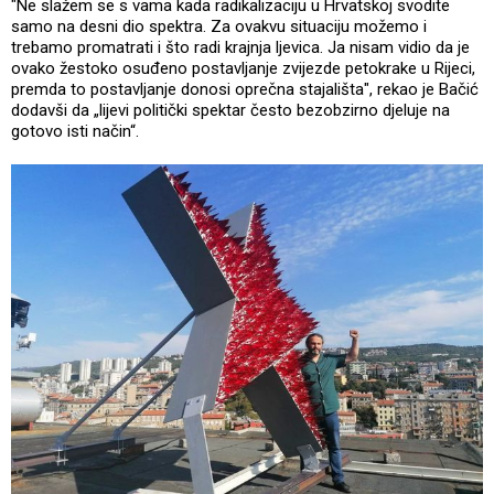
"Ne slažem se s vama kada radikalizaciju u Hrvatskoj svodite
samo na desni dio spektra. Za ovakvu situaciju možemo i
trebamo promatrati i što radi krajnja ljevica. Ja nisam vidio da je
ovako žestoko osuđeno postavljanje zvijezde petokrake u Rijeci,
premda to postavljanje donosi oprečna stajališta", rekao je Bačić
dodavši da „lijevi politički spektar često bezobzirno djeluje na
gotovo isti način“.