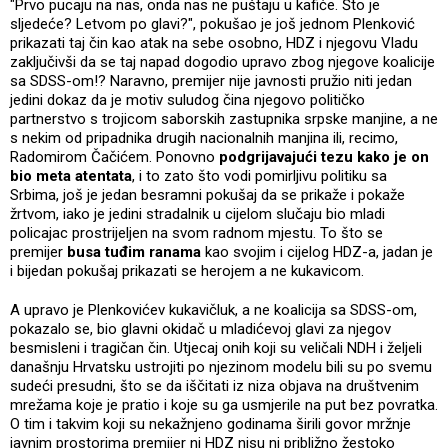
"Prvo pucaju na nas, onda nas ne puštaju u kafiće. Što je
sljedeće? Letvom po glavi?", pokušao je još jednom Plenković
prikazati taj čin kao atak na sebe osobno, HDZ i njegovu Vladu
zaključivši da se taj napad dogodio upravo zbog njegove koalicije
sa SDSS-om!? Naravno, premijer nije javnosti pružio niti jedan
jedini dokaz da je motiv suludog čina njegovo političko
partnerstvo s trojicom saborskih zastupnika srpske manjine, a ne
s nekim od pripadnika drugih nacionalnih manjina ili, recimo,
Radomirom Čačićem. Ponovno
podgrijavajući tezu kako je on
bio meta atentata
, i to zato što vodi pomirljivu politiku sa
Srbima, još je jedan besramni pokušaj da se prikaže i pokaže
žrtvom, iako je jedini stradalnik u cijelom slučaju bio mladi
policajac prostrijeljen na svom radnom mjestu. To što se
premijer
busa tuđim ranama
kao svojim i cijelog HDZ-a, jadan je
i bijedan pokušaj prikazati se herojem a ne kukavicom.
A upravo je Plenkovićev kukavičluk, a ne koalicija sa SDSS-om,
pokazalo se, bio glavni okidač u mladićevoj glavi za njegov
besmisleni i tragičan čin. Utjecaj onih koji su veličali NDH i željeli
današnju Hrvatsku ustrojiti po njezinom modelu bili su po svemu
sudeći presudni, što se da iščitati iz niza objava na društvenim
mrežama koje je pratio i koje su ga usmjerile na put bez povratka.
O tim i takvim koji su nekažnjeno godinama širili govor mržnje
javnim prostorima premijer ni HDZ nisu ni približno žestoko