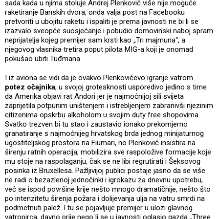
sada kada u njima stoluje Andrej Plenković više nije moguće
raketiranje Banskih dvora, onda valja post na Facebooku
pretvoriti u ubojitu raketu i ispaliti je prema javnosti ne bi li se
izazvalo sveopće suosjećanje i pobudio domovinski naboj spram
neprijatelja kojeg premijer sam krsti kao „Tri majmuna“, a
njegovog vlasnika tretira poput pilota MIG-a koji je onomad
pokušao ubiti Tuđmana.
I iz aviona se vidi da je ovakvo Plenkovićevo igranje vatrom
potez očajnika
, u svojoj grotesknosti usporedivo jedino s time
da Amerika objavi rat Andori jer je najmoćnijoj sili svijeta
zaprijetila potpunim uništenjem i istrebljenjem zabranivši njezinim
citizenima opskrbu alkoholom u svojim duty free shopovima.
Svatko trezven bi tu stao i zaustavio ionako prekomjerno
granatiranje s najmoćnijeg hrvatskog brda jednog minijaturnog
ugostiteljskog prostora na Fiumari, no Plenković insistira na
širenju ratnih operacija, mobilizira sve raspoložive formacije koje
mu stoje na raspolaganju, čak se ne libi regrutirati i Šeksovog
posinka iz Bruxellesa. Pažljivijoj publici postaje jasno da se više
ne radi o bezazlenoj jednočinki i igrokazu za dnevnu upotrebu,
već se ispod površine krije nešto mnogo dramatičnije, nešto što
po intenzitetu širenja požara i dolijevanja ulja na vatru smrdi na
podmetnuti palež. I tu se pojavljuje premijer u ulozi glavnog
vatropirca, davno prije nego li se u javnosti oglasio gazda „Three