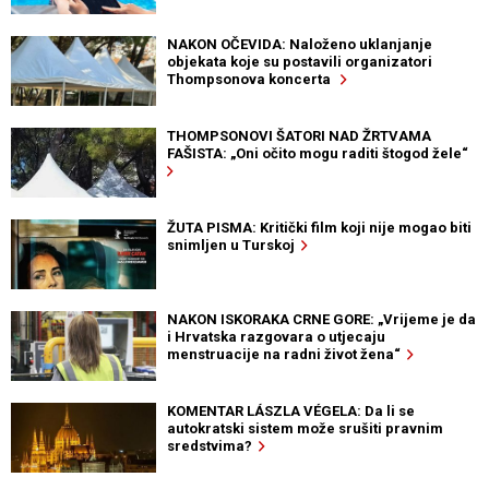
NAKON OČEVIDA: Naloženo uklanjanje
objekata koje su postavili organizatori
Thompsonova koncerta
THOMPSONOVI ŠATORI NAD ŽRTVAMA
FAŠISTA: „Oni očito mogu raditi štogod žele“
ŽUTA PISMA: Kritički film koji nije mogao biti
snimljen u Turskoj
NAKON ISKORAKA CRNE GORE: „Vrijeme je da
i Hrvatska razgovara o utjecaju
menstruacije na radni život žena“
KOMENTAR LÁSZLA VÉGELA: Da li se
autokratski sistem može srušiti pravnim
sredstvima?