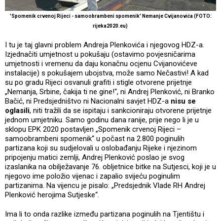
'Spomenik crvenoj Rijeci - samoobrambeni spomenik' Nemanje Cvijanovića (FOTO:
rijeka2020.eu)
I tu je taj glavni problem Andreja Plenkovića i njegovog HDZ-a.
Izjednačiti umjetnost u pokušaju (ostavimo povjesničarima
umjetnosti i vremenu da daju konačnu ocjenu Cvijanovićeve
instalacije) s pokušajem ubojstva, može samo Nečastivi! A kad
su po gradu Rijeci osvanuli grafiti i stigle otvorene prijetnje
„Nemanja, Srbine, čakija ti ne gine!“, ni Andrej Plenković, ni Branko
Bačić, ni Predsjedništvo ni Nacionalni savjet HDZ-a
nisu se
oglasili
, niti tražili da se ispitaju i sankcioniraju otvorene prijetnje
jednom umjetniku. Samo godinu dana ranije, prije nego li je u
sklopu EPK 2020 postavljen „Spomenik crvenoj Rijeci –
samoobrambeni spomenik“ u počast na 2.800 poginulih
partizana koji su sudjelovali u oslobađanju Rijeke i njezinom
pripojenju matici zemlji, Andrej Plenković poslao je svog
izaslanika na obilježavanje 76. obljetnice bitke na Sutjesci, koji je u
njegovo ime položio vijenac i zapalio svijeću poginulim
partizanima. Na vijencu je pisalo: „Predsjednik Vlade RH Andrej
Plenković herojima Sutjeske“.
Ima li to onda razlike između partizana poginulih na Tjentištu i