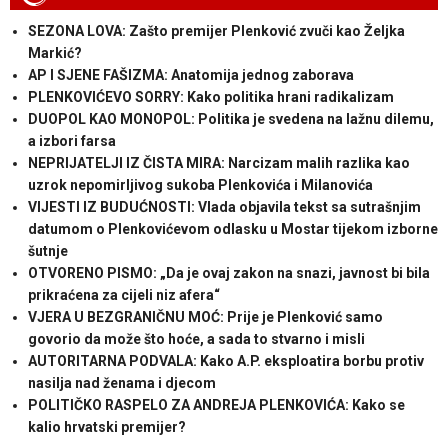
SEZONA LOVA: Zašto premijer Plenković zvuči kao Željka
Markić?
AP I SJENE FAŠIZMA: Anatomija jednog zaborava
PLENKOVIĆEVO SORRY: Kako politika hrani radikalizam
DUOPOL KAO MONOPOL: Politika je svedena na lažnu dilemu,
a izbori farsa
NEPRIJATELJI IZ ČISTA MIRA: Narcizam malih razlika kao
uzrok nepomirljivog sukoba Plenkovića i Milanovića
VIJESTI IZ BUDUĆNOSTI: Vlada objavila tekst sa sutrašnjim
datumom o Plenkovićevom odlasku u Mostar tijekom izborne
šutnje
OTVORENO PISMO: „Da je ovaj zakon na snazi, javnost bi bila
prikraćena za cijeli niz afera“
VJERA U BEZGRANIČNU MOĆ: Prije je Plenković samo
govorio da može što hoće, a sada to stvarno i misli
AUTORITARNA PODVALA: Kako A.P. eksploatira borbu protiv
nasilja nad ženama i djecom
POLITIČKO RASPELO ZA ANDREJA PLENKOVIĆA: Kako se
kalio hrvatski premijer?