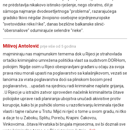
ne prëdstavlja nikakovo istinsko rješenje, nego obratno, dïł je
sāmoga najmanje dvodesetljetnoga "problema", razarajućega
gradsko tkivo nëgdar živopisno-osebojne srjednjeeuropske
"svetovidske rëke/rïke", danas bezlične balkanske slinić-
"obersnailove" odumirajuće selendre "rieke".
Milivoj Antolović
prije više od 5 godina
majminiraju nas majmunskim temema dok u Rijeci je strahovlada
ortačko kriminjalno umrežena politička vlast sa sudstvom DORHom,
policijim. Nigdje osim u Rijeci obespravljani građani u očaju za svoja
prava nisu morali upasti na poglavarstvo sa kalašnjikovom, vezati se
lancima za vrata poglavarstva doći sa plinskom bocom pred
poglavarstvo, ...upadati na sjednicu radi kriminalne naplate grijanja,
..U Rijeci je u istražni zatvor sproveden načelnik kriminaliteta čitave
policijske uprave radi planiranja ubojstva unučadi akivistive protiv
korupcije, kako bi je psihički slomio u razotkrivanju kriminala riječke
vlasti i tajne račune u Trstu. Mijić ni riječ o tome u svom gradu, ni itko
a da je to u Zaboku, Splitu, Poreču, Krapini. Čakovcu,
Vinkovcima...čitava Hrvatska bi brujala mjesecima, svi bi doznali sve