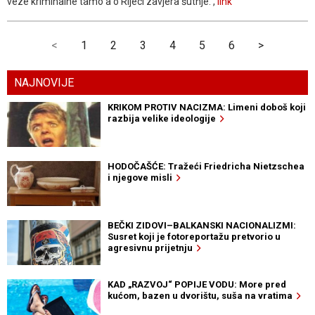
veze kriminalne tamo a o Rijeci zavjera šutnje. ,
link
<
1
2
3
4
5
6
>
NAJNOVIJE
KRIKOM PROTIV NACIZMA: Limeni doboš koji
razbija velike ideologije
HODOČAŠĆE: Tražeći Friedricha Nietzschea
i njegove misli
BEČKI ZIDOVI–BALKANSKI NACIONALIZMI:
Susret koji je fotoreportažu pretvorio u
agresivnu prijetnju
KAD „RAZVOJ“ POPIJE VODU: More pred
kućom, bazen u dvorištu, suša na vratima