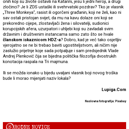
onih koji su živote ostavili na Katarini, jesu li jedni heroji, a drugi
zločinci? Je li ZDS ustaški ili svehrvatski pozdrav? Tko je vlasnik
„Three Monkeya“, rasist ili ogorčeni građanin, koji ne želi, kao ni
sav ostali pristojan svijet, da mu na kavu dolaze oni koji se
prekoredno cijepe, zlostavljači žena i silovatelji, sudionici
korupcijskih afera, uzurpatori i uhljebi koji su zavladali svim
državnim i društvenim instancama samo zato što se hvale
članskom iskaznicom HDZ-a
? Dobro, kad je već tako osjetljiv
vjerojatno se ne bi trebao baviti ugostiteljstvom, ali ničim nije
zaslužio prijetnje koje sada potpaljuje i sam predsjednik Vlade
Andrej Plenković čija se bijedna politička filozofija dvostrukih
konotacija raspala na Tri majmuna.
Ili se možda ionako u bijedu uvaljani vlasnik boji novog troška
bude li morao mijenjati naziv lokala?
Lupiga.Com
Naslovna fotografija: Pixabay
S
RODNE NOVICE