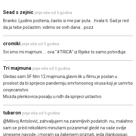
Sead s zejnic
prije više od 5 godina
Branko..Ljudino poštena, častio si me par puta ...hvala ti. Sad je red
da ja tebe počastim..vidimo se ovih dana. ..pozz
cromiki
prije više od 5 godina
Svi smo mi majmuni .... ova "#TRICA" iz Rijeke to samo potvrđuje.
Tri majmuna
prije više od 5 godina
Gledao sam SF film 12.majmuna,glavni lik u filmu je poslan u
proslost da bi sprijecio pandemiju smrtonosnog virusa koji je usmrtio
covjecanstvo.
Mozda plenkovica posalju u ndh da sprijeci ustastvo.
tubaron
prije više od 5 godina
@Milivoj Antolović, zahvaljujem na zanimljivih podatcih. nu, malahno
sam se prëd nëkolikimi minutami pozanimał gledé na vaše ovdje
iznesene navode, i moram sa žaljenjem priznati, jeda člankopisac