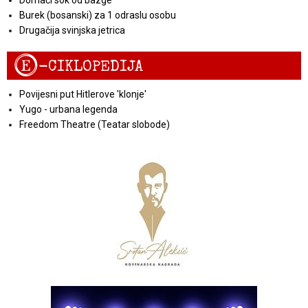
Domaći sok od bazge
Burek (bosanski) za 1 odraslu osobu
Drugačija svinjska jetrica
E
-CIKLOPEDIJA
Povijesni put Hitlerove 'klonje'
Yugo - urbana legenda
Freedom Theatre (Teatar slobode)