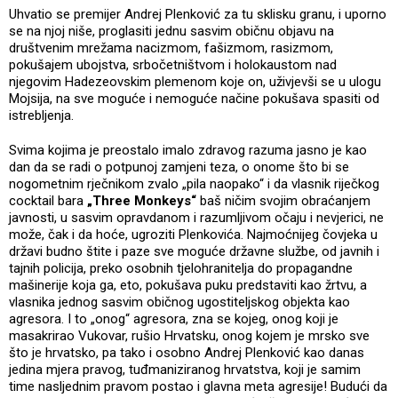
Uhvatio se premijer Andrej Plenković za tu sklisku granu, i uporno
se na njoj niše, proglasiti jednu sasvim običnu objavu na
društvenim mrežama nacizmom, fašizmom, rasizmom,
pokušajem ubojstva, srbočetništvom i holokaustom nad
njegovim Hadezeovskim plemenom koje on, uživjevši se u ulogu
Mojsija, na sve moguće i nemoguće načine pokušava spasiti od
istrebljenja.
Svima kojima je preostalo imalo zdravog razuma jasno je kao
dan da se radi o potpunoj zamjeni teza, o onome što bi se
nogometnim rječnikom zvalo „pila naopako“ i da vlasnik riječkog
cocktail bara
„Three Monkeys“
baš ničim svojim obraćanjem
javnosti, u sasvim opravdanom i razumljivom očaju i nevjerici, ne
može, čak i da hoće, ugroziti Plenkovića. Najmoćnijeg čovjeka u
državi budno štite i paze sve moguće državne službe, od javnih i
tajnih policija, preko osobnih tjelohranitelja do propagandne
mašinerije koja ga, eto, pokušava puku predstaviti kao žrtvu, a
vlasnika jednog sasvim običnog ugostiteljskog objekta kao
agresora. I to „onog“ agresora, zna se kojeg, onog koji je
masakrirao Vukovar, rušio Hrvatsku, onog kojem je mrsko sve
što je hrvatsko, pa tako i osobno Andrej Plenković kao danas
jedina mjera pravog, tuđmaniziranog hrvatstva, koji je samim
time nasljednim pravom postao i glavna meta agresije! Budući da