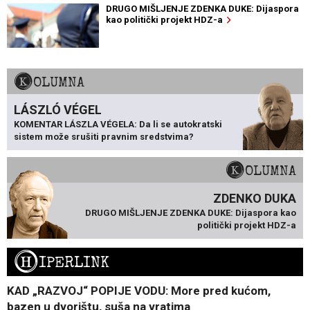
DRUGO MIŠLJENJE ZDENKA DUKE: Dijaspora
kao politički projekt HDZ-a
KOLUMNA
LÁSZLÓ VÉGEL
KOMENTAR LÁSZLA VÉGELA: Da li se autokratski
sistem može srušiti pravnim sredstvima?
KOLUMNA
ZDENKO DUKA
DRUGO MIŠLJENJE ZDENKA DUKE: Dijaspora kao
politički projekt HDZ-a
H
IPERLINK
KAD „RAZVOJ“ POPIJE VODU: More pred kućom,
bazen u dvorištu, suša na vratima